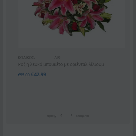
ΚΩΔΙΚΟΣ:
Af9
Ροζ ή λευκό μπουκέτο με οριένταλ λίλιουμ
€
42.99
€
55.00
προηγ
επόμενο