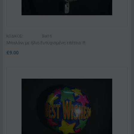
ΚΩΔΙΚΟΣ:
Bal16
Μπαλόνι με ήλιο.Ευτυχισμένη επέτειο !!!
€
9.00