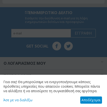
ΕΝΗΜΕΡΩΤΙΚΟ ΔΕΛΤΙΟ
Εισάγετε την διεύθυνση e-mail για τη λήψη
ενημερωτικών δελτίων και προσφορών.
ΕΓΓΡΑΦΉ
GET SOCIAL
O ΛΟΓΑΡΙΑΣΜΌΣ ΜΟΥ
ΠΛΗΡΟΦΟΡΊΕΣ
Γεια σας! Θα μπορούσαμε να ενεργοποιήσουμε κάποιες
πρόσθετες υπηρεσίες που απαιτούν cookies; Μπορείτε πάντα
ΣΧΕΤΙΚΆ ΜΕ ΕΜΆΣ
να αλλάξετε ή να αποσύρετε τη συγκατάθεσή σας αργότερα.
Άσε με να διαλέξω
Αποδέχομαι
Find us on