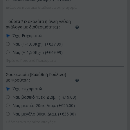
Διάφορα ποιοτικά διαθέσιμα στην αγορά
Τούρτα ? (Σοκολάτα ή άλλη γεύση
ανάλογα με διαθεσιμότητα)
:
Όχι, Ευχαριστώ
Ναι, (+-1,00Kgr) (+€
37.99
)
Ναι, (+-1,50Kgr ) (+€
49.99
)
Φρέσκα Ποιοτικά Γλυκίσματα
Συσκευασία (Καλάθι ή Γυάλινο)
με Φρούτα?
:
Όχι, ευχαριστώ
Ναι, βασικό 15εκ. Διάμ. (+€
19.00
)
Ναι, μεσαίο 20εκ. Διαμ. (+€
25.00
)
Ναι, μεγάλο 30εκ. Διαμ. (+€
35.00
)
Ολόφρεσκα φρούτα εποχής !!!