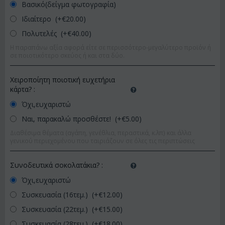
Βασικό(δείγμα φωτογραφία)
Ιδιαίτερο (+€
20.00
)
Πολυτελές (+€
40.00
)
Η παραπάνω αξία αφορά είτε σε περισσότερο-μεγαλύτερο προϊόν ή
σε ποιοτικότερο σκεύος ή και στα δύο.
Χειροποίητη ποιοτική ευχετήρια
κάρτα?
:
Όχι,ευχαριστώ
Ναι, παρακαλώ προσθέστε! (+€
5.00
)
Διαθέσιμα θέματα (αγάπη, γενέθλια, περαστικά, κ.λπ) και άλλα
γενικού περιεχομένου που ταιριάζουν σε όλες τις περιπτώσεις
Συνοδευτικά σοκολατάκια?
:
Όχι,ευχαριστώ
Συσκευασία (16τεμ.) (+€
12.00
)
Συσκευασία (22τεμ.) (+€
15.00
)
Συσκευασία (28τεμ.) (+€
18.00
)