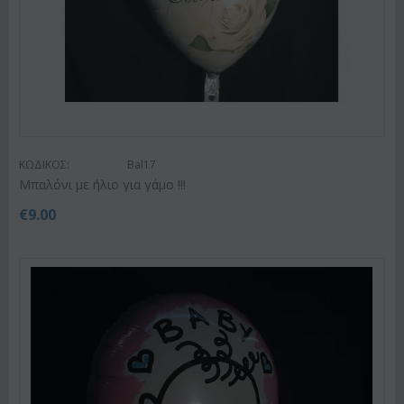
ΚΩΔΙΚΟΣ:
Bal17
Μπαλόνι με ήλιο για γάμο !!!
€
9.00