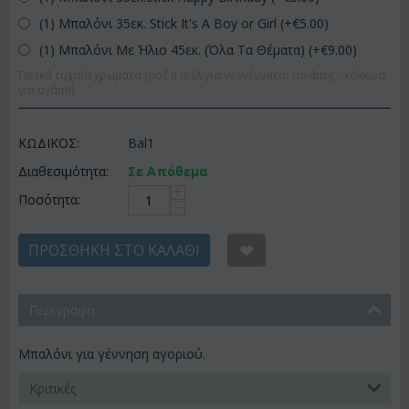
(1) Μπαλόνι 35εκ. Stick It's A Boy or Girl (+€
5.00
)
(1) Μπαλόνι Με Ήλιο 45εκ. (Όλα Τα Θέματα) (+€
9.00
)
Γενικά τυχαία χρώματα (ροζ ή σιέλ για νεογέννητα) (αγάπης - κόκκινα
για αγάπη)
ΚΩΔΙΚΟΣ:
Bal1
Διαθεσιμότητα:
Σε Απόθεμα
+
Ποσότητα:
−
ΠΡΟΣΘΉΚΗ ΣΤΟ ΚΑΛΆΘΙ
Περιγραφη
Μπαλόνι για γέννηση αγοριού.
Κριτικές