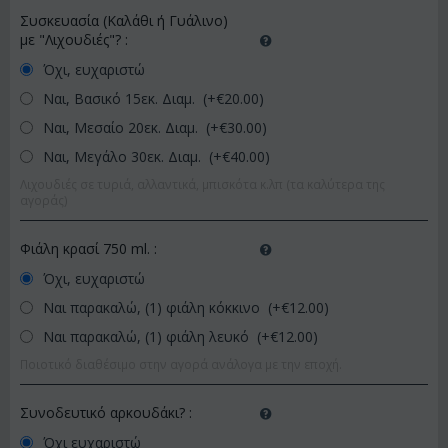
Συσκευασία (Καλάθι ή Γυάλινο)
με "Λιχουδιές"?
:
Όχι, ευχαριστώ
Ναι, Βασικό 15εκ. Διαμ. (+€
20.00
)
Ναι, Μεσαίο 20εκ. Διαμ. (+€
30.00
)
Ναι, Μεγάλο 30εκ. Διαμ. (+€
40.00
)
Λιχουδιές σε τυριά, αλλαντικά, μπισκότα κ.λπ (τα καλύτερα της
αγοράς)
Φιάλη κρασί 750 ml.
:
Όχι, ευχαριστώ
Ναι παρακαλώ, (1) φιάλη κόκκινο (+€
12.00
)
Ναι παρακαλώ, (1) φιάλη λευκό (+€
12.00
)
Ποιοτικό διαθέσιμο στην αγορά ανάλογα με την εποχή.
Συνοδευτικό αρκουδάκι?
:
Όχι ευχαριστώ