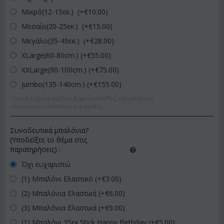
Μικρό(12-15εκ.) (+€
10.00
)
Μεσαίο(20-25εκ.) (+€
15.00
)
Μεγάλο(35-45εκ.) (+€
28.00
)
XLarge(60-80cm.) (+€
55.00
)
XXLarge(90-100cm.) (+€
75.00
)
Jumbo(135-140cm.) (+€
155.00
)
Γενικά τυχαία σχέδια & χρώματα.Ροζ και μπλέ για
νεογγέννητα.Κόκκινα για αγάπη.
Συνοδευτικά μπαλόνια?
(Υποδείξτε το θέμα στις
παρατηρήσεις)
:
Όχι ευχαριστώ
(1) Μπαλόνι Ελαστικό (+€
3.00
)
(2) Μπαλόνια Ελαστικά (+€
6.00
)
(3) Μπαλόνια Ελαστικά (+€
9.00
)
(1) Μπαλόνι 35εκ.Stick Happy Birthday (+€
5.00
)