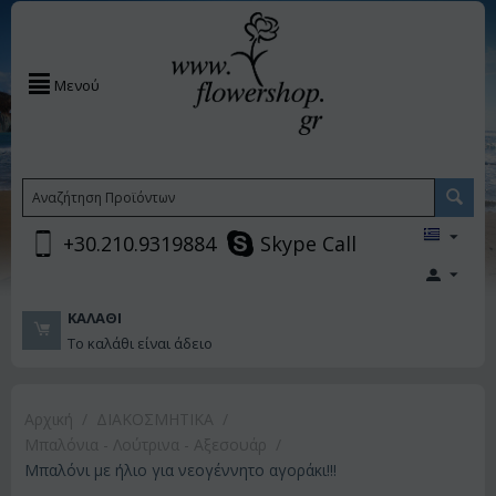
Μενού
+30.210.9319884
Skype Call
ΚΑΛΆΘΙ
Το καλάθι είναι άδειο
Αρχική
/
ΔΙΑΚΟΣΜΗΤΙΚA
/
Μπαλόνια - Λούτρινα - Αξεσουάρ
/
Μπαλόνι με ήλιο για νεογέννητο αγοράκι!!!