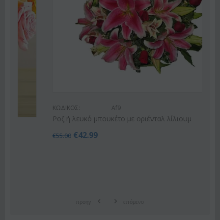
ΚΩΔΙΚΟΣ:
Af9
Ροζ ή λευκό μπουκέτο με οριένταλ λίλιουμ
€
42.99
€
55.00
προηγ
επόμενο