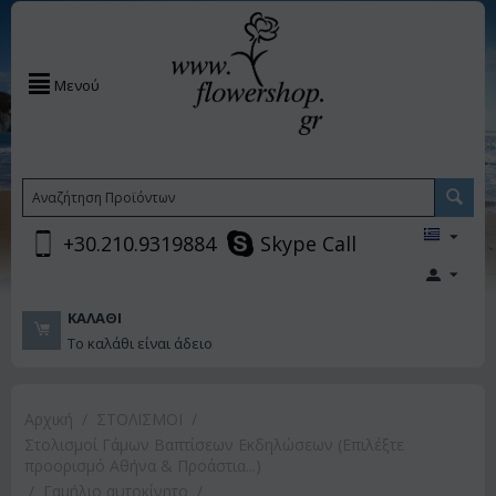
Μενού
+30.210.9319884
Skype Call
ΚΑΛΆΘΙ
Το καλάθι είναι άδειο
Αρχική
/
ΣΤΟΛΙΣΜΟΙ
/
Στολισμοί Γάμων Βαπτίσεων Εκδηλώσεων (Επιλέξτε
προορισμό Αθήνα & Προάστια...)
/
Γαμήλιο αυτοκίνητο
/