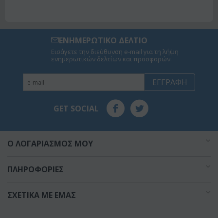
ΕΝΗΜΕΡΩΤΙΚΟ ΔΕΛΤΙΟ
Εισάγετε την διεύθυνση e-mail για τη λήψη
ενημερωτικών δελτίων και προσφορών.
ΕΓΓΡΑΦΉ
GET SOCIAL
O ΛΟΓΑΡΙΑΣΜΌΣ ΜΟΥ
ΠΛΗΡΟΦΟΡΊΕΣ
ΣΧΕΤΙΚΆ ΜΕ ΕΜΆΣ