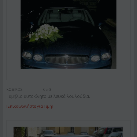
ΚΩΔΙΚΟΣ:
Car3
Γαμήλιο αυτοκίνητο με λευκά λουλούδια.
[Επικοινωνήστε για Τιμή]