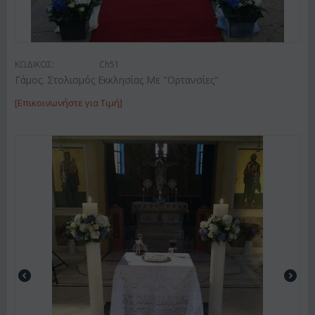
ΚΩΔΙΚΟΣ:
Ch51
Γάμος. Στολισμός Εκκλησίας Με "Ορτανσίες"
[Επικοινωνήστε για Τιμή]