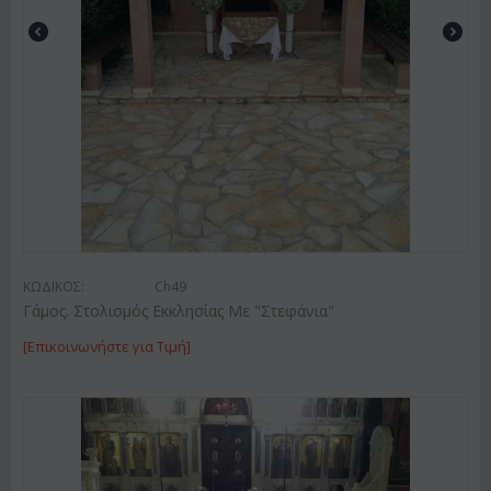
ΚΩΔΙΚΟΣ:
Ch49
Γάμος. Στολισμός Εκκλησίας Με "Στεφάνια"
[Επικοινωνήστε για Τιμή]