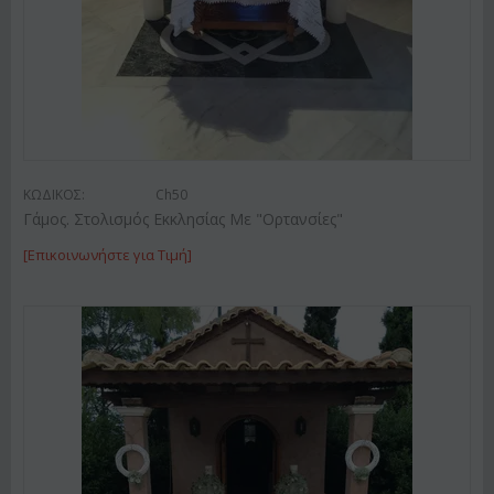
ΚΩΔΙΚΟΣ:
Ch50
Γάμος. Στολισμός Εκκλησίας Με "Ορτανσίες"
[Επικοινωνήστε για Τιμή]