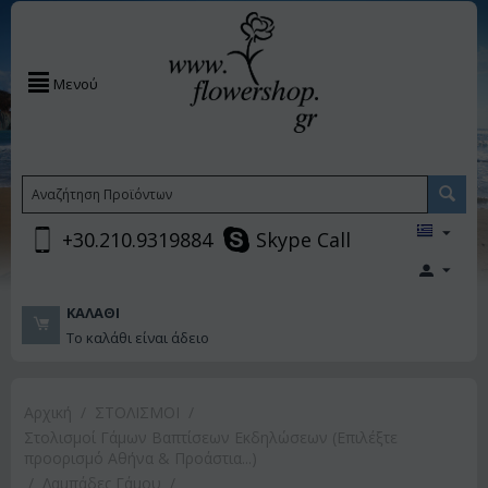
Μενού
+30.210.9319884
Skype Call
ΚΑΛΆΘΙ
Το καλάθι είναι άδειο
Αρχική
/
ΣΤΟΛΙΣΜΟΙ
/
Στολισμοί Γάμων Βαπτίσεων Εκδηλώσεων (Επιλέξτε
προορισμό Αθήνα & Προάστια...)
/
Λαμπάδες Γάμου
/