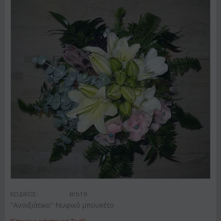
ΚΩΔΙΚΟΣ:
Brb19
"Ανοιξιάτικο" Νυφικό μπουκέτο