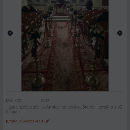
ΚΩΔΙΚΟΣ:
Ch52
Γάμος. Στολισμός Εκκλησίας Με Λουλούδια σε Παστελ & Ροζ
Χρώματα.
[Επικοινωνήστε για Τιμή]