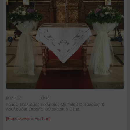
ΚΩΔΙΚΟΣ:
Ch48
Γάμος. Στολισμός Εκκλησίας Με "Μοβ Ορτανσίες" &
Λουλούδια Εποχής. Καλοκαιρινό Θέμα.
[Επικοινωνήστε για Τιμή]