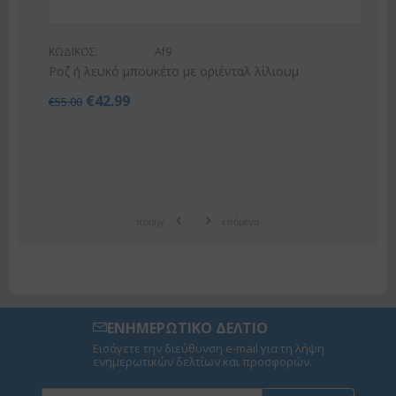
ΚΩΔΙΚΟΣ:
Af9
Ροζ ή λευκό μπουκέτο με οριένταλ λίλιουμ
€
42.99
€
55.00
προηγ
επόμενο
ΕΝΗΜΕΡΩΤΙΚΟ ΔΕΛΤΙΟ
Εισάγετε την διεύθυνση e-mail για τη λήψη
ενημερωτικών δελτίων και προσφορών.