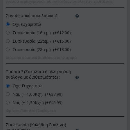
γενικού περιεχομένου που ταιριάζουν σε όλες τις περιπτώσεις
Συνοδευτικά σοκολατάκια?
:
Όχι,ευχαριστώ
Συσκευασία (16τεμ.) (+€
12.00
)
Συσκευασία (22τεμ.) (+€
15.00
)
Συσκευασία (28τεμ.) (+€
18.00
)
Διάφορα ποιοτικά διαθέσιμα στην αγορά
Τούρτα ? (Σοκολάτα ή άλλη γεύση
ανάλογα με διαθεσιμότητα)
:
Όχι, Ευχαριστώ
Ναι, (+-1,00Kgr) (+€
37.99
)
Ναι, (+-1,50Kgr ) (+€
49.99
)
Φρέσκα Ποιοτικά Γλυκίσματα
Συσκευασία (Καλάθι ή Γυάλινο)