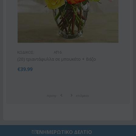
ΚΩΔΙΚΟΣ:
Af9
Ροζ ή λευκό μπουκέτο με οριένταλ λίλιουμ
€
42.99
€
55.00
προηγ
επόμενο
ΕΝΗΜΕΡΩΤΙΚΟ ΔΕΛΤΙΟ