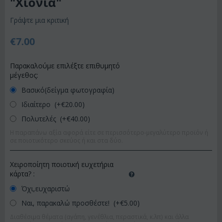
"Χιόνια"
Γράψτε μια κριτική
€
7.00
Παρακαλούμε επιλέξτε επιθυμητό
μέγεθος:
Βασικό(δείγμα φωτογραφία)
Ιδιαίτερο (+€
20.00
)
Πολυτελές (+€
40.00
)
Η παραπάνω αξία αφορά είτε σε περισσότερο-μεγαλύτερο προϊόν ή
σε ποιοτικότερο σκεύος ή και στα δύο.
Χειροποίητη ποιοτική ευχετήρια
κάρτα?
:
Όχι,ευχαριστώ
Ναι, παρακαλώ προσθέστε! (+€
5.00
)
Διαθέσιμα θέματα (αγάπη, γενέθλια, περαστικά, κ.λπ) και άλλα