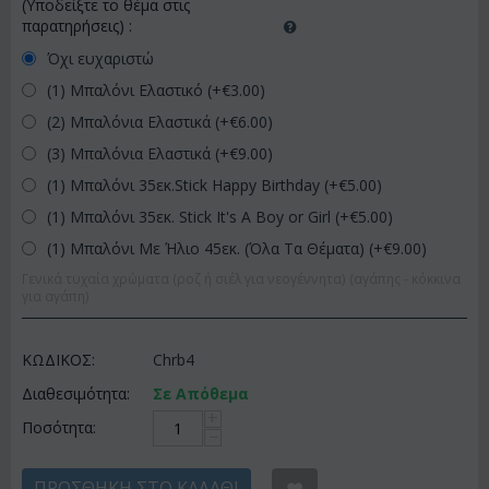
(Υποδείξτε το θέμα στις
παρατηρήσεις)
:
Όχι ευχαριστώ
(1) Μπαλόνι Ελαστικό (+€
3.00
)
(2) Μπαλόνια Ελαστικά (+€
6.00
)
(3) Μπαλόνια Ελαστικά (+€
9.00
)
(1) Μπαλόνι 35εκ.Stick Happy Birthday (+€
5.00
)
(1) Μπαλόνι 35εκ. Stick It's A Boy or Girl (+€
5.00
)
(1) Μπαλόνι Με Ήλιο 45εκ. (Όλα Τα Θέματα) (+€
9.00
)
Γενικά τυχαία χρώματα (ροζ ή σιέλ για νεογέννητα) (αγάπης - κόκκινα
για αγάπη)
ΚΩΔΙΚΟΣ:
Chrb4
Διαθεσιμότητα:
Σε Απόθεμα
+
Ποσότητα:
−
ΠΡΟΣΘΉΚΗ ΣΤΟ ΚΑΛΆΘΙ