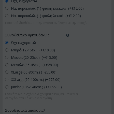
Όχι, ευχαριστώ
Ναι παρακαλώ, (1) φιάλη κόκκινο (+€
12.00
)
Ναι παρακαλώ, (1) φιάλη λευκό (+€
12.00
)
Ποιοτικό διαθέσιμο στην αγορά ανάλογα με την εποχή.
Συνοδευτικό αρκουδάκι?
:
Όχι ευχαριστώ
Μικρό(12-15εκ.) (+€
10.00
)
Μεσαίο(20-25εκ.) (+€
15.00
)
Μεγάλο(35-45εκ.) (+€
28.00
)
XLarge(60-80cm.) (+€
55.00
)
XXLarge(90-100cm.) (+€
75.00
)
Jumbo(135-140cm.) (+€
155.00
)
Γενικά τυχαία σχέδια & χρώματα.Ροζ και μπλέ για
νεογγέννητα.Κόκκινα για αγάπη.
Συνοδευτικά μπαλόνια?