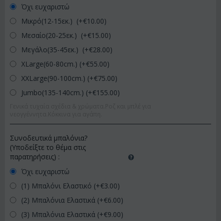
Όχι ευχαριστώ
Μικρό(12-15εκ.) (+€
10.00
)
Μεσαίο(20-25εκ.) (+€
15.00
)
Μεγάλο(35-45εκ.) (+€
28.00
)
XLarge(60-80cm.) (+€
55.00
)
XXLarge(90-100cm.) (+€
75.00
)
Jumbo(135-140cm.) (+€
155.00
)
Γενικά τυχαία σχέδια & χρώματα.Ροζ και μπλέ για
νεογγέννητα.Κόκκινα για αγάπη.
Συνοδευτικά μπαλόνια?
(Υποδείξτε το θέμα στις
παρατηρήσεις)
:
Όχι ευχαριστώ
(1) Μπαλόνι Ελαστικό (+€
3.00
)
(2) Μπαλόνια Ελαστικά (+€
6.00
)
(3) Μπαλόνια Ελαστικά (+€
9.00
)