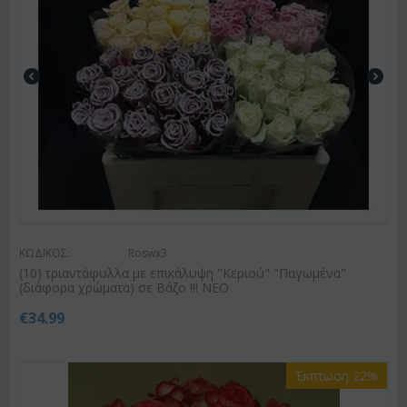
ΚΩΔΙΚΟΣ:
Roswx3
(10) τριαντάφυλλα με επικάλυψη "Κεριού" "Παγωμένα"
(διάφορα χρώματα) σε Βάζο !!! ΝΕΟ
€
34.99
Έκπτωση 22%