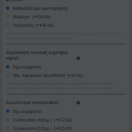
Βασικό(δείγμα φωτογραφία)
Ιδιαίτερο (+€
20.00
)
Πολυτελές (+€
40.00
)
Η παραπάνω αξία αφορά είτε σε περισσότερο-μεγαλύτερο προϊόν ή
σε ποιοτικότερο σκεύος ή και στα δύο.
Χειροποίητη ποιοτική ευχετήρια
κάρτα?
:
Όχι,ευχαριστώ
Ναι, παρακαλώ προσθέστε! (+€
5.00
)
Διαθέσιμα θέματα (αγάπη, γενέθλια, περαστικά, κ.λπ) και άλλα
γενικού περιεχομένου που ταιριάζουν σε όλες τις περιπτώσεις
Συνοδευτικά σοκολατάκια?
:
Όχι,ευχαριστώ
Συσκευασία (16τεμ.) (+€
12.00
)
Συσκευασία (22τεμ.) (+€
15.00
)