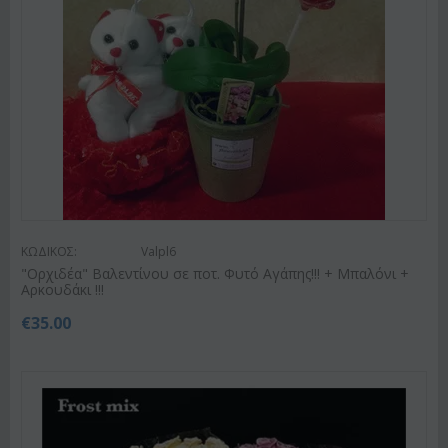
ΚΩΔΙΚΟΣ:
Valpl6
"Ορχιδέα" Βαλεντίνου σε ποτ. Φυτό Αγάπης!!! + Μπαλόνι +
Αρκουδάκι !!!
€
35.00