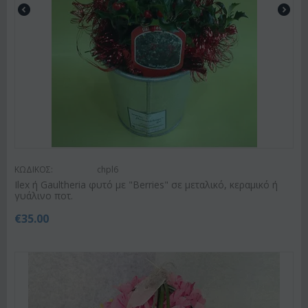
ΚΩΔΙΚΟΣ:
chpl6
Ilex ή Gaultheria φυτό με "Berries" σε μεταλικό, κεραμικό ή
γυάλινο ποτ.
€
35.00