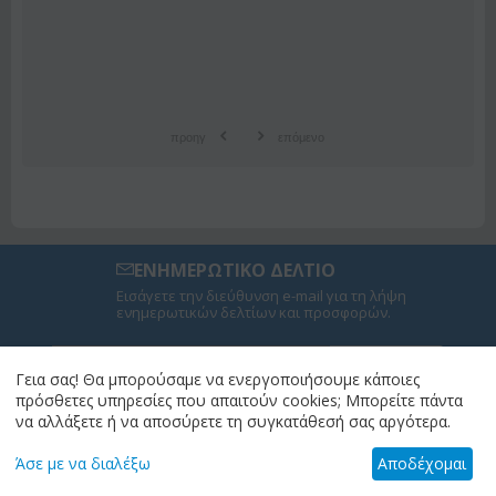
προηγ
επόμενο
ΕΝΗΜΕΡΩΤΙΚΟ ΔΕΛΤΙΟ
Εισάγετε την διεύθυνση e-mail για τη λήψη
ενημερωτικών δελτίων και προσφορών.
ΕΓΓΡΑΦΉ
Γεια σας! Θα μπορούσαμε να ενεργοποιήσουμε κάποιες
πρόσθετες υπηρεσίες που απαιτούν cookies; Μπορείτε πάντα
να αλλάξετε ή να αποσύρετε τη συγκατάθεσή σας αργότερα.
GET SOCIAL
Άσε με να διαλέξω
Αποδέχομαι