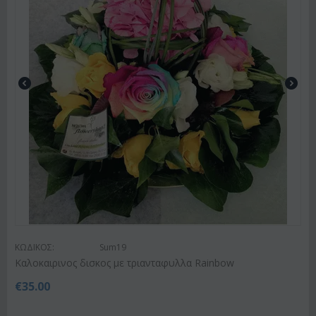
ΚΩΔΙΚΟΣ:
Sum19
Kαλοκαιρινος δισκος με τριανταφυλλα Rainbow
€
35.00