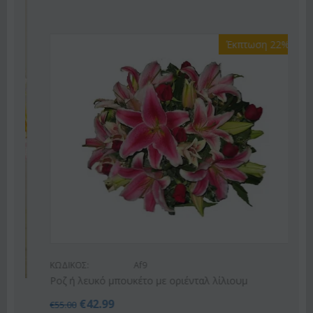
Έκπτωση 22%
ΚΩΔΙΚΟΣ:
Af9
Ροζ ή λευκό μπουκέτο με οριένταλ λίλιουμ
€
42.99
€
55.00