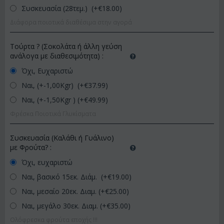
Συσκευασία (28τεμ.) (+€
18.00
)
Διάφορα ποιοτικά διαθέσιμα στην αγορά
Τούρτα ? (Σοκολάτα ή άλλη γεύση
ανάλογα με διαθεσιμότητα)
:
Όχι, Ευχαριστώ
Ναι, (+-1,00Kgr) (+€
37.99
)
Ναι, (+-1,50Kgr ) (+€
49.99
)
Φρέσκα Ποιοτικά Γλυκίσματα
Συσκευασία (Καλάθι ή Γυάλινο)
με Φρούτα?
:
Όχι, ευχαριστώ
Ναι, βασικό 15εκ. Διάμ. (+€
19.00
)
Ναι, μεσαίο 20εκ. Διαμ. (+€
25.00
)
Ναι, μεγάλο 30εκ. Διαμ. (+€
35.00
)
Ολόφρεσκα φρούτα εποχής !!!