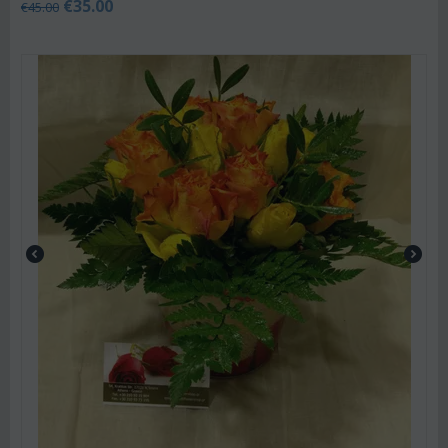
€
35.00
€
45.00