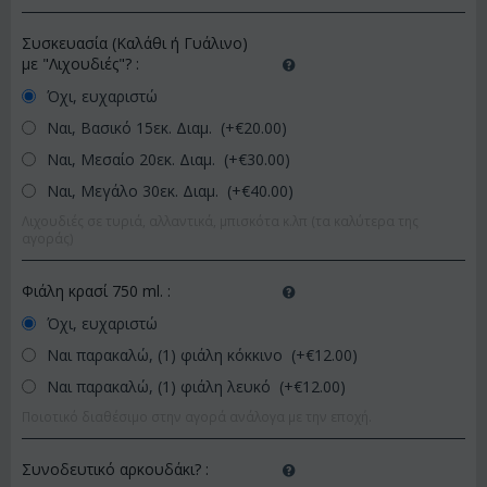
Συσκευασία (Καλάθι ή Γυάλινο)
με "Λιχουδιές"?
:
Όχι, ευχαριστώ
Ναι, Βασικό 15εκ. Διαμ. (+€
20.00
)
Ναι, Μεσαίο 20εκ. Διαμ. (+€
30.00
)
Ναι, Μεγάλο 30εκ. Διαμ. (+€
40.00
)
Λιχουδιές σε τυριά, αλλαντικά, μπισκότα κ.λπ (τα καλύτερα της
αγοράς)
Φιάλη κρασί 750 ml.
:
Όχι, ευχαριστώ
Ναι παρακαλώ, (1) φιάλη κόκκινο (+€
12.00
)
Ναι παρακαλώ, (1) φιάλη λευκό (+€
12.00
)
Ποιοτικό διαθέσιμο στην αγορά ανάλογα με την εποχή.
Συνοδευτικό αρκουδάκι?
: