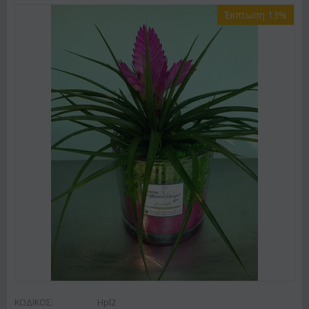
Έκπτωση 13%
ΚΩΔΙΚΟΣ:
Hpl2