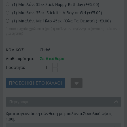
(1) Μπαλόνι 35εκ.Stick Happy Birthday (+€
5.00
)
(1) Μπαλόνι 35εκ. Stick It's A Boy or Girl (+€
5.00
)
(1) Μπαλόνι Με Ήλιο 45εκ. (Όλα Τα Θέματα) (+€
9.00
)
Γενικά τυχαία χρώματα (ροζ ή σιέλ για νεογέννητα) (αγάπης - κόκκινα
για αγάπη)
ΚΩΔΙΚΟΣ:
Chrb6
Διαθεσιμότητα:
Σε Απόθεμα
+
Ποσότητα:
−
ΠΡΟΣΘΉΚΗ ΣΤΟ ΚΑΛΆΘΙ
Περιγραφη
Χριστουγεννιάτικη σύνθεση με μπαλόνια.Συνολικό ύψος
1.80μ .