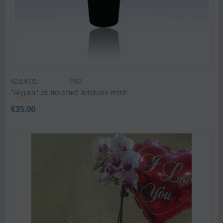
ΚΩΔΙΚΟΣ:
Pl82
"Αίχμεα" σε ποιοτικό Artstone ποτ!!!
€
35.00