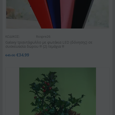
ΚΩΔΙΚΟΣ:
Rospre26
Galaxy τριαντάφυλλο με φωτάκια LED (δόνησης) σε
συσκευασία δώρου !!! (2) τεμάχια !!!
€
34.99
€
45.00