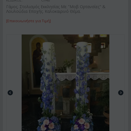
ΚΩΔΙΚΟΣ:
Ch48
Γάμος. Στολισμός Εκκλησίας Με "Μοβ Ορτανσίες" &
Λουλούδια Εποχής. Καλοκαιρινό Θέμα.
[Επικοινωνήστε για Τιμή]