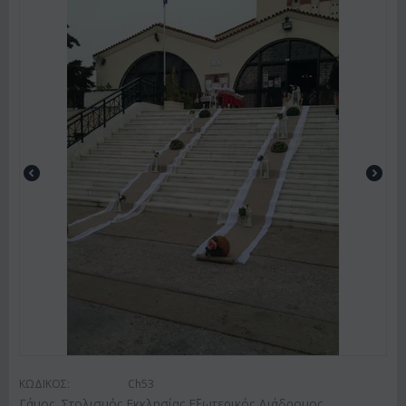
ΚΩΔΙΚΟΣ:
Ch53
Γάμος. Στολισμός Εκκλησίας Εξωτερικός Διάδρομος.