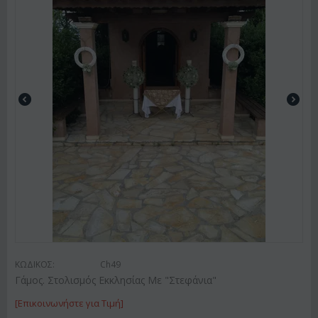
ΚΩΔΙΚΟΣ:
Ch49
Γάμος. Στολισμός Εκκλησίας Με "Στεφάνια"
[Επικοινωνήστε για Τιμή]