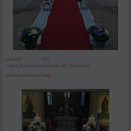
ΚΩΔΙΚΟΣ:
Ch51
Γάμος. Στολισμός Εκκλησίας Με "Ορτανσίες"
[Επικοινωνήστε για Τιμή]