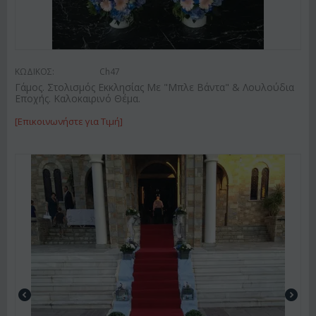
ΚΩΔΙΚΟΣ:
Ch47
Γάμος. Στολισμός Εκκλησίας Με "Μπλε Βάντα" & Λουλούδια
Εποχής. Καλοκαιρινό Θέμα.
[Επικοινωνήστε για Τιμή]