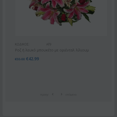
ΚΩΔΙΚΟΣ:
Af9
Ροζ ή λευκό μπουκέτο με οριένταλ λίλιουμ
€
42.99
€
55.00
προηγ
επόμενο