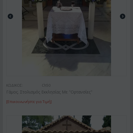
ΚΩΔΙΚΟΣ:
Ch50
Γάμος. Στολισμός Εκκλησίας Με "Ορτανσίες"
[Επικοινωνήστε για Τιμή]