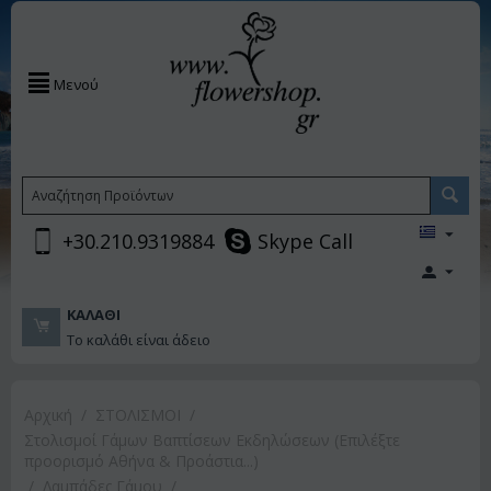
Μενού
+30.210.9319884
Skype Call
ΚΑΛΆΘΙ
Το καλάθι είναι άδειο
Αρχική
/
ΣΤΟΛΙΣΜΟΙ
/
Στολισμοί Γάμων Βαπτίσεων Εκδηλώσεων (Επιλέξτε
προορισμό Αθήνα & Προάστια...)
/
Λαμπάδες Γάμου
/