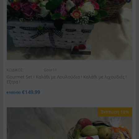
ΚΩΔΙΚΟΣ:
Gour11
Gourmet Set ! Καλάθι με Λουλούδια ! Καλάθι με λιχουδιές !
Εξτρα !
€
149.99
€
180.00
Έκπτωση 18%