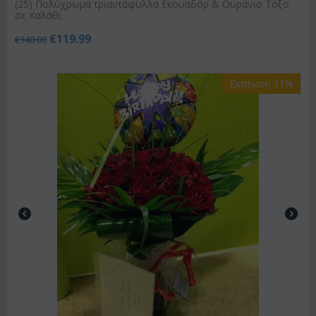
(25) Πολύχρωμα τριαντάφυλλα Εκουαδόρ & Ουράνιο Τόξο
σε Καλάθι
€
119.99
€
140.00
Έκπτωση 11%