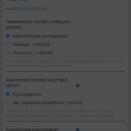
Κερδίζετε: €
15.01
(
11
%)
Παρακαλούμε επιλέξτε επιθυμητό
μέγεθος:
Βασικό(δείγμα φωτογραφία)
Ιδιαίτερο (+€
20.00
)
Πολυτελές (+€
40.00
)
Η παραπάνω αξία αφορά είτε σε περισσότερο-μεγαλύτερο προϊόν ή
σε ποιοτικότερο σκεύος ή και στα δύο.
Χειροποίητη ποιοτική ευχετήρια
κάρτα?
:
Όχι,ευχαριστώ
Ναι, παρακαλώ προσθέστε! (+€
5.00
)
Διαθέσιμα θέματα (αγάπη, γενέθλια, περαστικά, κ.λπ) και άλλα
γενικού περιεχομένου που ταιριάζουν σε όλες τις περιπτώσεις
Συνοδευτικά σοκολατάκια?
: