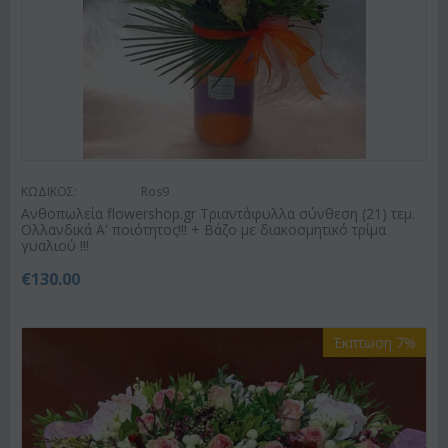
ΚΩΔΙΚΟΣ:
Ros9
Ανθοπωλεία flowershop.gr Τριαντάφυλλα σύνθεση (21) τεμ.
Ολλανδικά Α' ποιότητος!!! + Βάζο με διακοσμητικό τρίμα
γυαλιού !!!
€
130.00
Έκπτωση 7%