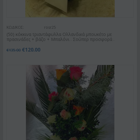
ΚΩΔΙΚΟΣ:
rosr25
(50) κόκκινα τριαντάφυλλα Ολλανδικά μπουκέτο με
πρασινάδες + βάζο + Μπαλόνι . Σούπερ προσφορά .
€
120.00
€
135.00