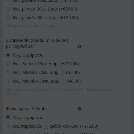
Ναι, βασικό 15εκ. Διάμ. (+€
19.00
)
Ναι, μεσαίο 20εκ. Διαμ. (+€
25.00
)
Ναι, μεγάλο 30εκ. Διαμ. (+€
35.00
)
Ολόφρεσκα φρούτα εποχής !!!
Συσκευασία (Καλάθι ή Γυάλινο)
με "Λιχουδιές"?
:
Όχι, ευχαριστώ
Ναι, Βασικό 15εκ. Διαμ. (+€
20.00
)
Ναι, Μεσαίο 20εκ. Διαμ. (+€
30.00
)
Ναι, Μεγάλο 30εκ. Διαμ. (+€
40.00
)
Λιχουδιές σε τυριά, αλλαντικά, μπισκότα κ.λπ (τα καλύτερα της
αγοράς)
Φιάλη κρασί 750 ml.
:
Όχι, ευχαριστώ
Ναι παρακαλώ, (1) φιάλη κόκκινο (+€
12.00
)