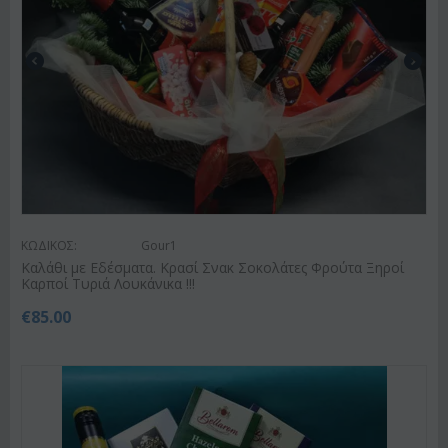
ΚΩΔΙΚΟΣ:
Gour1
Καλάθι με Εδέσματα. Κρασί Σνακ Σοκολάτες Φρούτα Ξηροί
Καρποί Τυριά Λουκάνικα !!!
€
85.00