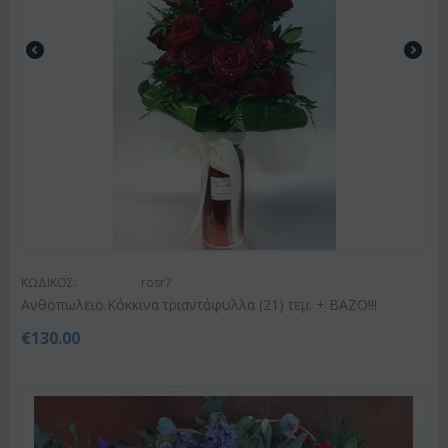
ΚΩΔΙΚΟΣ:
rosr7
Ανθοπωλειο.Κόκκινα τριαντάφυλλα (21) τεμ. + ΒΑΖΟ!!!
€
130.00