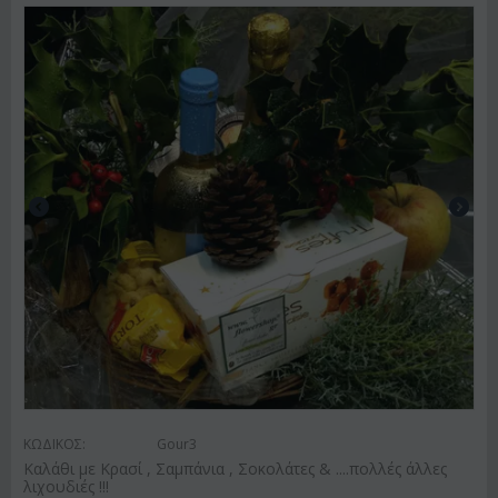
ΚΩΔΙΚΟΣ:
Gour3
Καλάθι με Κρασί , Σαμπάνια , Σοκολάτες & ....πολλές άλλες
λιχουδιές !!!