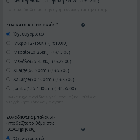
Ναι παρακαλώ, (1) φιάλη λευκό (+€
12.00
)
Ποιοτικό διαθέσιμο στην αγορά ανάλογα με την εποχή.
Συνοδευτικό αρκουδάκι?
:
Όχι ευχαριστώ
Μικρό(12-15εκ.) (+€
10.00
)
Μεσαίο(20-25εκ.) (+€
15.00
)
Μεγάλο(35-45εκ.) (+€
28.00
)
XLarge(60-80cm.) (+€
55.00
)
XXLarge(90-100cm.) (+€
75.00
)
Jumbo(135-140cm.) (+€
155.00
)
Γενικά τυχαία σχέδια & χρώματα.Ροζ και μπλέ για
νεογγέννητα.Κόκκινα για αγάπη.
Συνοδευτικά μπαλόνια?
(Υποδείξτε το θέμα στις
παρατηρήσεις)
:
Όχι ευχαριστώ