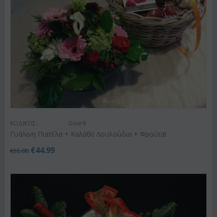
ΚΩΔΙΚΟΣ:
Gour9
Γυάλινη Πιατέλα + Καλάθι! Λουλούδια + Φρούτα!
€
44.99
€
55.00