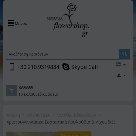
Μενού
+30.210.9319884
Skype Call
ΚΑΛΆΘΙ
Το καλάθι είναι άδειο
Αρχική
/
ΛΟΥΛΟΥΔΙΑ
/
Καλάθια Εδεσμάτων
/
Χριστουγεννιάτικα Εορταστικά Λουλούδια & Λιχουδιές !
Έκπτωση 11%