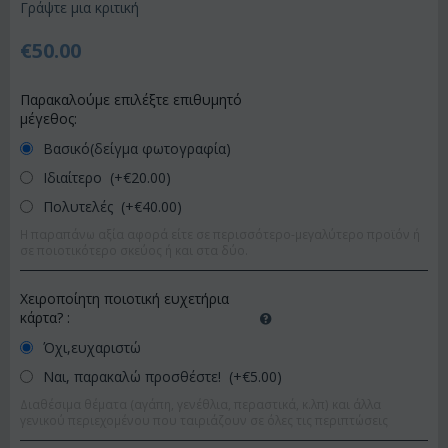
Γράψτε μια κριτική
€
50.00
Παρακαλούμε επιλέξτε επιθυμητό
μέγεθος:
Βασικό(δείγμα φωτογραφία)
Ιδιαίτερο (+€
20.00
)
Πολυτελές (+€
40.00
)
Η παραπάνω αξία αφορά είτε σε περισσότερο-μεγαλύτερο προϊόν ή
σε ποιοτικότερο σκεύος ή και στα δύο.
Χειροποίητη ποιοτική ευχετήρια
κάρτα?
:
Όχι,ευχαριστώ
Ναι, παρακαλώ προσθέστε! (+€
5.00
)
Διαθέσιμα θέματα (αγάπη, γενέθλια, περαστικά, κ.λπ) και άλλα
γενικού περιεχομένου που ταιριάζουν σε όλες τις περιπτώσεις