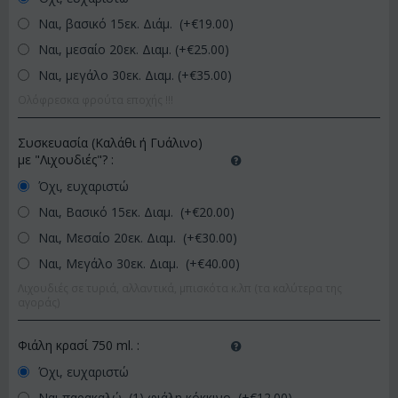
Ναι, βασικό 15εκ. Διάμ. (+€
19.00
)
Ναι, μεσαίο 20εκ. Διαμ. (+€
25.00
)
Ναι, μεγάλο 30εκ. Διαμ. (+€
35.00
)
Ολόφρεσκα φρούτα εποχής !!!
Συσκευασία (Καλάθι ή Γυάλινο)
με "Λιχουδιές"?
:
Όχι, ευχαριστώ
Ναι, Βασικό 15εκ. Διαμ. (+€
20.00
)
Ναι, Μεσαίο 20εκ. Διαμ. (+€
30.00
)
Ναι, Μεγάλο 30εκ. Διαμ. (+€
40.00
)
Λιχουδιές σε τυριά, αλλαντικά, μπισκότα κ.λπ (τα καλύτερα της
αγοράς)
Φιάλη κρασί 750 ml.
:
Όχι, ευχαριστώ
Ναι παρακαλώ, (1) φιάλη κόκκινο (+€
12.00
)