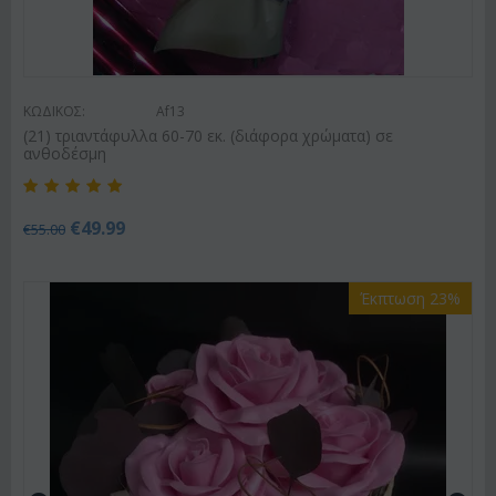
ΚΩΔΙΚΟΣ:
Af13
(21) τριαντάφυλλα 60-70 εκ. (διάφορα χρώματα) σε
ανθοδέσμη
€
49.99
€
55.00
Έκπτωση 23%