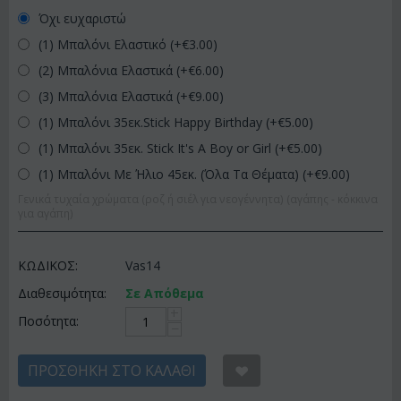
Όχι ευχαριστώ
(1) Μπαλόνι Ελαστικό (+€
3.00
)
(2) Μπαλόνια Ελαστικά (+€
6.00
)
(3) Μπαλόνια Ελαστικά (+€
9.00
)
(1) Μπαλόνι 35εκ.Stick Happy Birthday (+€
5.00
)
(1) Μπαλόνι 35εκ. Stick It's A Boy or Girl (+€
5.00
)
(1) Μπαλόνι Με Ήλιο 45εκ. (Όλα Τα Θέματα) (+€
9.00
)
Γενικά τυχαία χρώματα (ροζ ή σιέλ για νεογέννητα) (αγάπης - κόκκινα
για αγάπη)
ΚΩΔΙΚΟΣ:
Vas14
Διαθεσιμότητα:
Σε Απόθεμα
+
Ποσότητα:
−
ΠΡΟΣΘΉΚΗ ΣΤΟ ΚΑΛΆΘΙ