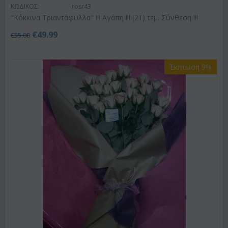
ΚΩΔΙΚΟΣ:
rosr43
"Κόκκινα Τριαντάφυλλα" !!! Αγάπη !!! (21) τεμ. Σύνθεση !!!
€
49.99
€
55.00
Έκπτωση 9%