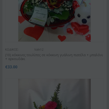
ΚΩΔΙΚΟΣ:
Valn12
(10) κόκκινες τουλίπες σε κόκκινη γυάλινη πιατέλα + μπαλόνι
+ αρκουδάκι
€
33.00