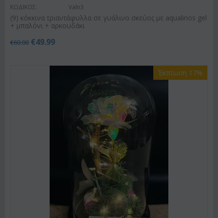
ΚΩΔΙΚΟΣ:
Valn3
(9) κόκκινα τριαντάφυλλα σε γυάλινο σκεύος με aqualinos gel
+ μπαλόνι + αρκουδάκι
€
49.99
€
60.00
Έκπτωση 17%