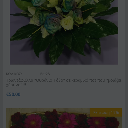
ΚΩΔΙΚΟΣ:
Pot28
Tριαντάφυλλα "Ουράνιο Τόξο" σε κεραμικό ποτ που "μοιάζει
χάρτινο" !!!
€
50.00
Έκπτωση 17%