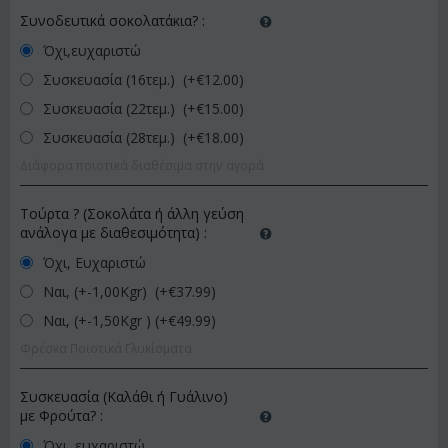
Συνοδευτικά σοκολατάκια?
:
Όχι,ευχαριστώ
Συσκευασία (16τεμ.) (+€
12.00
)
Συσκευασία (22τεμ.) (+€
15.00
)
Συσκευασία (28τεμ.) (+€
18.00
)
Διάφορα ποιοτικά διαθέσιμα στην αγορά
Τούρτα ? (Σοκολάτα ή άλλη γεύση
ανάλογα με διαθεσιμότητα)
:
Όχι, Ευχαριστώ
Ναι, (+-1,00Kgr) (+€
37.99
)
Ναι, (+-1,50Kgr ) (+€
49.99
)
Φρέσκα Ποιοτικά Γλυκίσματα
Συσκευασία (Καλάθι ή Γυάλινο)
με Φρούτα?
:
Όχι, ευχαριστώ