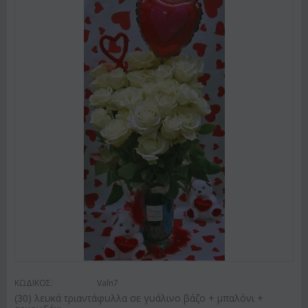
ΚΩΔΙΚΟΣ:
Valn7
(30) λευκά τριαντάφυλλα σε γυάλινο βάζο + μπαλόνι +