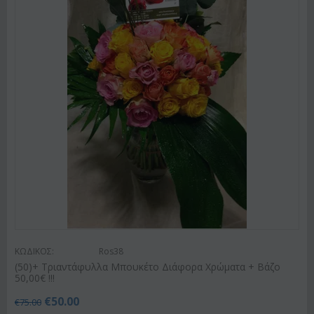
ΚΩΔΙΚΟΣ:
Ros38
(50)+ Τριαντάφυλλα Μπουκέτο Διάφορα Χρώματα + Βάζο
50,00€ !!!
€
50.00
€
75.00