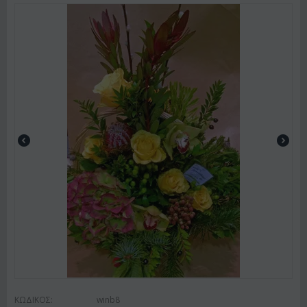
ΚΩΔΙΚΟΣ:
winb8