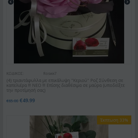
ΚΩΔΙΚΟΣ:
Roswx7
(4) τριαντάφυλλα με επικάλυψη "Κεριού" Ροζ Σύνθεση σε
καπελιέρα !!! ΝΕΟ !!! Επίσης διαθέσιμα σε μαύρα (υποδείξτε
την προτίμησή σας)
€
49.99
€
65.00
Έκπτωση 33%