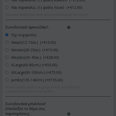
Ναι παρακαλώ, (1) φιάλη λευκό (+€
12.00
)
Ποιοτικό διαθέσιμο στην αγορά ανάλογα με την εποχή.
Συνοδευτικό αρκουδάκι?
:
Όχι ευχαριστώ
Μικρό(12-15εκ.) (+€
10.00
)
Μεσαίο(20-25εκ.) (+€
15.00
)
Μεγάλο(35-45εκ.) (+€
28.00
)
XLarge(60-80cm.) (+€
55.00
)
XXLarge(90-100cm.) (+€
75.00
)
Jumbo(135-140cm.) (+€
155.00
)
Γενικά τυχαία σχέδια & χρώματα.Ροζ και μπλέ για
νεογγέννητα.Κόκκινα για αγάπη.
Συνοδευτικά μπαλόνια?
(Υποδείξτε το θέμα στις
παρατηρήσεις)
: