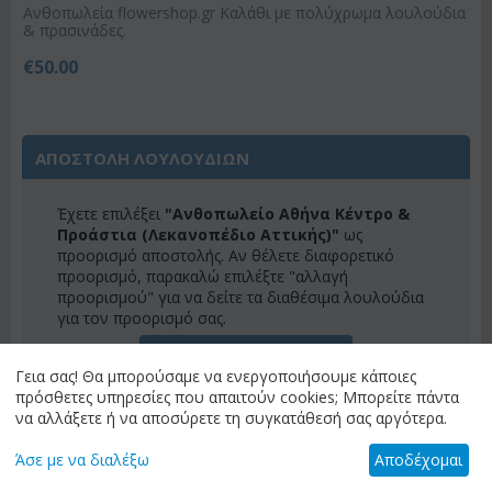
Ανθοπωλεία flowershop.gr Καλάθι με πολύχρωμα λουλούδια
& πρασινάδες.
€
50.00
ΑΠΟΣΤΟΛΗ ΛΟΥΛΟΥΔΙΩΝ
Έχετε επιλέξει
"Ανθοπωλείο Αθήνα Κέντρο &
Προάστια (Λεκανοπέδιο Αττικής)"
ως
προορισμό αποστολής. Αν θέλετε διαφορετικό
προορισμό, παρακαλώ επιλέξτε "αλλαγή
προορισμού" για να δείτε τα διαθέσιμα λουλούδια
για τον προορισμό σας.
ΑΛΛΑΓΗ ΠΡΟΟΡΙΣΜΟΥ
Γεια σας! Θα μπορούσαμε να ενεργοποιήσουμε κάποιες
πρόσθετες υπηρεσίες που απαιτούν cookies; Μπορείτε πάντα
να αλλάξετε ή να αποσύρετε τη συγκατάθεσή σας αργότερα.
ΚΑΤΗΓΟΡΙΕΣ
Άσε με να διαλέξω
Αποδέχομαι
ΜΕΝΟΎ