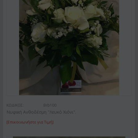
ΚΩΔΙΚΟΣ:
Brb100
Νυφική Ανθοδέσμη "Λευκό Χιόνι".
[Επικοινωνήστε για Τιμή]