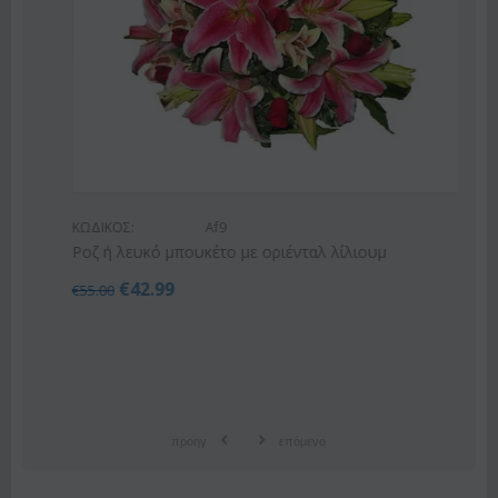
ΚΩΔΙΚΟΣ:
Af9
Ροζ ή λευκό μπουκέτο με οριένταλ λίλιουμ
€
42.99
€
55.00
προηγ
επόμενο