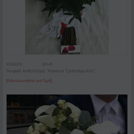
ΚΩΔΙΚΟΣ:
Brb45
Νυφική Ανθοδέσμη "Κόκκινα Τριαντάφυλλα".
[Επικοινωνήστε για Τιμή]