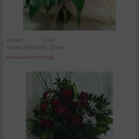
ΚΩΔΙΚΟΣ:
Brb43
Νυφική Ανθοδέσμη "Ιβουαρ".
[Επικοινωνήστε για Τιμή]