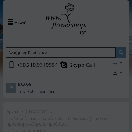
Μενού
+30.210.9319884
Skype Call
ΚΑΛΆΘΙ
Το καλάθι είναι άδειο
Αρχική
/
ΣΤΟΛΙΣΜΟΙ
/
Στολισμοί Γάμων Βαπτίσεων Εκδηλώσεων (Επιλέξτε
προορισμό Αθήνα & Προάστια...)
/
Νυφικό μπουκέτο
/