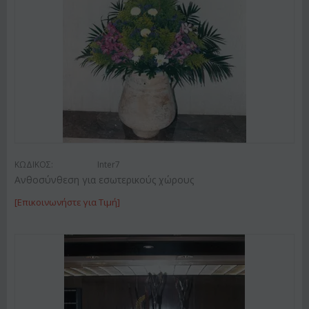
ΚΩΔΙΚΟΣ:
Inter7
Ανθοσύνθεση για εσωτερικούς χώρους
[Επικοινωνήστε για Τιμή]