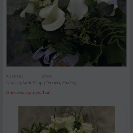
ΚΩΔΙΚΟΣ:
Brb49
Νυφική Ανθοδέσμη "Λευκές Κάλλες".
[Επικοινωνήστε για Τιμή]