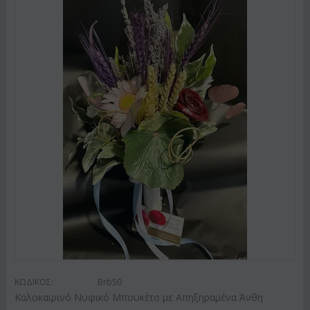
ΚΩΔΙΚΟΣ:
Brb50
Καλοκαιρινό Νυφικό Μπουκέτο με Απηξηραμένα Άνθη