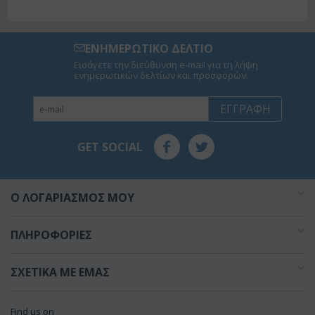
ΕΝΗΜΕΡΩΤΙΚΟ ΔΕΛΤΙΟ
Εισάγετε την διεύθυνση e-mail για τη λήψη
ενημερωτικών δελτίων και προσφορών.
ΕΓΓΡΑΦΉ
GET SOCIAL
O ΛΟΓΑΡΙΑΣΜΌΣ ΜΟΥ
ΠΛΗΡΟΦΟΡΊΕΣ
ΣΧΕΤΙΚΆ ΜΕ ΕΜΆΣ
Find us on