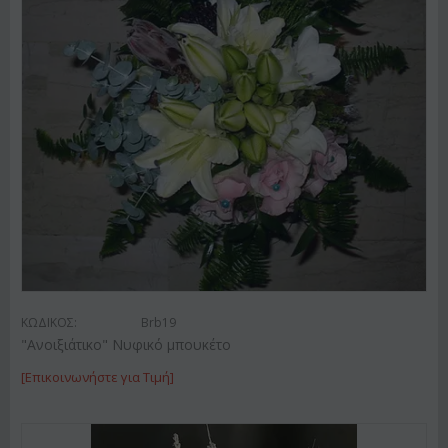
ΚΩΔΙΚΟΣ:
Brb19
"Ανοιξιάτικο" Νυφικό μπουκέτο
[Επικοινωνήστε για Τιμή]