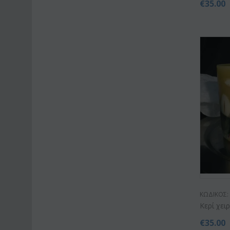
€
35.00
ΚΩΔΙΚΟΣ:
Κερί χειρ
€
35.00