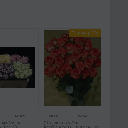
Έκπτωση 22%
Roswx3
ΚΩΔΙΚΟΣ:
Rosec1
ντάφυλλα με
(10) τριαντάφυλλα
 "Κεριού"
προέλευσης ECUADOR (60 εκ