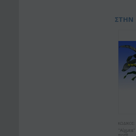
ΣΤΗΝ 
ΚΩΔΙΚΟΣ:
"Αίχμεα"
ποτ!!!