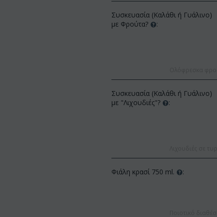
Συσκευασία (Καλάθι ή Γυάλινο)
με Φρούτα?
:
Ολόφρεσκα φρούτ
Συσκευασία (Καλάθι ή Γυάλινο)
ΚΩΔΙΚΟΣ:
Af13
με "Λιχουδιές"?
:
ΚΩΔΙΚΟΣ:
Afp3
(21) τριαντάφυλλα 60-70 εκ.
Ορχιδέα φαλαίνοψις φυτό "(1)
(διάφορα χρώμ...
στέλεχος λου...
€
49.99
€
55.00
€
21.99
€
25.00
Λιχουδιές σε τυρ
Φιάλη κρασί 750 ml.
:
Ποιοτικό διαθέσ