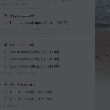
εύος ή και στα δύο.
Όχι,ευχαριστώ
Ναι, παρακαλώ προσθέστε! (+€
5.00
)
 (αγάπη, γενέθλια, περαστικά, κ.λπ) και άλλα γενικού
υ ταιριάζουν σε όλες τις περιπτώσεις
Όχι,ευχαριστώ
Συσκευασία (16τεμ.) (+€
12.00
)
Συσκευασία (22τεμ.) (+€
15.00
)
Συσκευασία (28τεμ.) (+€
18.00
)
κά διαθέσιμα στην αγορά
Όχι, Ευχαριστώ
η
Ναι, (+-1,00Kgr) (+€
37.99
)
Έκπτωση 11%
Έκπτω
Ναι, (+-1,50Kgr ) (+€
49.99
)
ά Γλυκίσματα