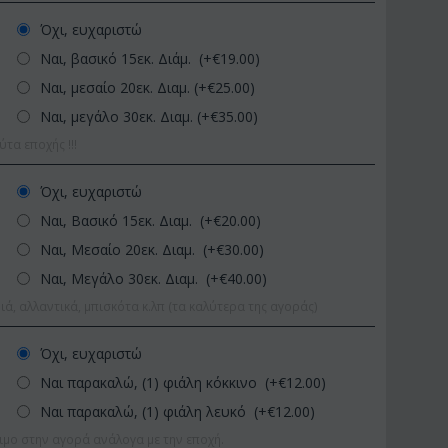
Όχι, ευχαριστώ
Ναι, βασικό 15εκ. Διάμ. (+€
19.00
)
Ναι, μεσαίο 20εκ. Διαμ. (+€
25.00
)
Ναι, μεγάλο 30εκ. Διαμ. (+€
35.00
)
α εποχής !!!
Όχι, ευχαριστώ
Ναι, Βασικό 15εκ. Διαμ. (+€
20.00
)
ΚΩΔΙΚΟΣ:
Afp1
ΚΩΔΙΚΟΣ:
Pl92
Ορχιδέα φαλαίνοψις σε
Φυτό "Zamioculcas" (Z
Ναι, Μεσαίο 20εκ. Διαμ. (+€
30.00
)
γυάλινο βάζο
Ποιοτική Γλά...
Ναι, Μεγάλο 30εκ. Διαμ. (+€
40.00
)
€
39.99
€
54.99
€
45.00
€
65.00
ιά, αλλαντικά, μπισκότα κ.λπ (τα καλύτερα της αγοράς)
Όχι, ευχαριστώ
Ναι παρακαλώ, (1) φιάλη κόκκινο (+€
12.00
)
Ναι παρακαλώ, (1) φιάλη λευκό (+€
12.00
)
ιμο στην αγορά ανάλογα με την εποχή.