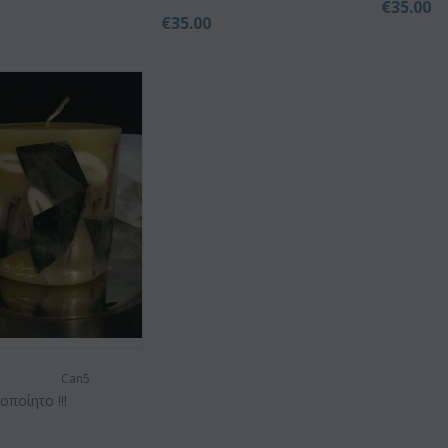
€
35.00
€
35.00
Can5
οποίητο !!!