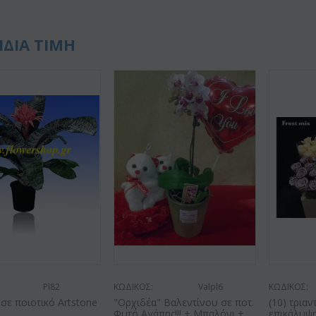
ΙΔΙΑ ΤΙΜΗ
Pl82
ΚΩΔΙΚΟΣ:
Valpl6
ΚΩΔΙΚΟΣ:
 σε ποιοτικό Artstone
"Ορχιδέα" Βαλεντίνου σε ποτ.
(10) τρια
Φυτό Αγάπης!!! + Μπαλόνι +
επικάλυψη