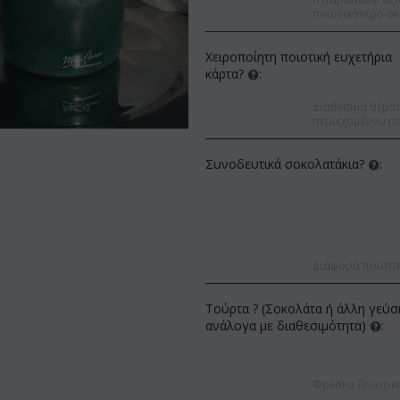
ποιοτικότερο σκ
Χειροποίητη ποιοτική ευχετήρια
κάρτα?
:
Διαθέσιμα θέματα
περιεχομένου πο
Συνοδευτικά σοκολατάκια?
:
Διάφορα ποιοτι
Τούρτα ? (Σοκολάτα ή άλλη γεύσ
Έκπτωση 9%
ανάλογα με διαθεσιμότητα)
:
Έκπτωση 12%
Φρέσκα Ποιοτικ