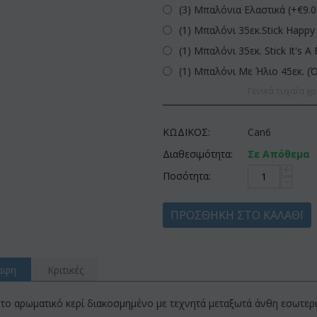
(3) Μπαλόνια Ελαστικά (+€
9.
(1) Μπαλόνι 35εκ.Stick Happy 
(1) Μπαλόνι 35εκ. Stick It's A 
(1) Μπαλόνι Με Ήλιο 45εκ. (
Γενικά τυχαία χρ
ΚΩΔΙΚΟΣ:
Can6
Διαθεσιμότητα:
Σε Απόθεμα
+
Ποσότητα:
−
ΠΡΟΣΘΉΚΗ ΣΤΟ ΚΑΛΆΘΙ
αφη
Κριτικές
το αρωματικό κερί διακοσμημένο με τεχνητά μεταξωτά άνθη εσωτερι