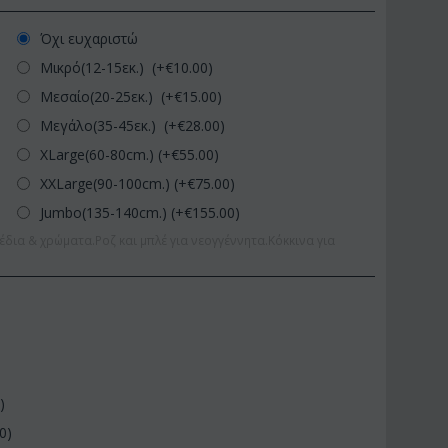
Όχι ευχαριστώ
Μικρό(12-15εκ.) (+€
10.00
)
Μεσαίο(20-25εκ.) (+€
15.00
)
Μεγάλο(35-45εκ.) (+€
28.00
)
XLarge(60-80cm.) (+€
55.00
)
XXLarge(90-100cm.) (+€
75.00
)
Jumbo(135-140cm.) (+€
155.00
)
έδια & χρώματα.Ροζ και μπλέ για νεογγέννητα.Κόκκινα για
0
)
00
)