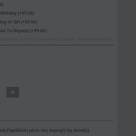
00
)
Birthday (+€
5.00
)
Boy or Girl (+€
5.00
)
Όλα Τα Θέματα) (+€
9.00
)
ώματα (ροζ ή σιέλ για νεογέννητα) (αγάπης - κόκκινα για αγάπη)
κά.(Παράδοση μόνο στη περιοχή της Αττικής).