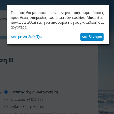
ΚΑΤΑΛΟΓΟΣ
ΤΟ BLOG ΜΑΣ
ΕΤΑΙΡΙΑ
Γεια σας! Θα μπορούσαμε να ενεργοποιήσουμε κάποιες
ΚΑΛΆΘΙ
πρόσθετες υπηρεσίες που απαιτούν cookies; Μπορείτε
 Λογαριασμός μου
Το καλάθι είναι άδειο
πάντα να αλλάξετε ή να αποσύρετε τη συγκατάθεσή σας
αργότερα.
+30.210.9319884
Skype Call
Άσε με να διαλέξω
Αποδέχομαι
η !!!
Βασικό(δείγμα φωτογραφία)
ό
Ιδιαίτερο (+€
20.00
)
Πολυτελές (+€
40.00
)
α αφορά είτε σε περισσότερο-μεγαλύτερο προϊόν ή σε