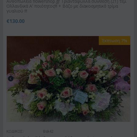
Ανθοπωλεία flowershop.gr Τριαντάφυλλα σύνθεση (21) τεμ.
Ολλανδικά Α' ποιότητος!!! + Βάζο με διακοσμητικό τρίμα
γυαλιού !!!
€
130.00
Έκπτωση 7%
ΚΩΔΙΚΟΣ:
Bsk42