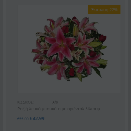
Έκπτωση 22%
ΚΩΔΙΚΟΣ:
Af9
Ροζ ή λευκό μπουκέτο με οριένταλ λίλιουμ
€
42.99
€
55.00