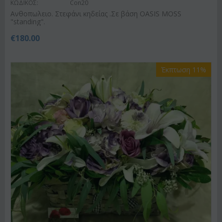
ΚΩΔΙΚΟΣ:
Con20
Ανθοπωλειο. Στεφάνι κηδείας .Σε βάση OASIS MOSS
"standing".
€
180.00
Έκπτωση 11%