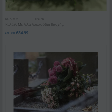
ΚΩΔΙΚΟΣ:
Bsk78
Καλάθι Με Λιλά Λουλούδια Εποχής.
€
84.99
€
95.00