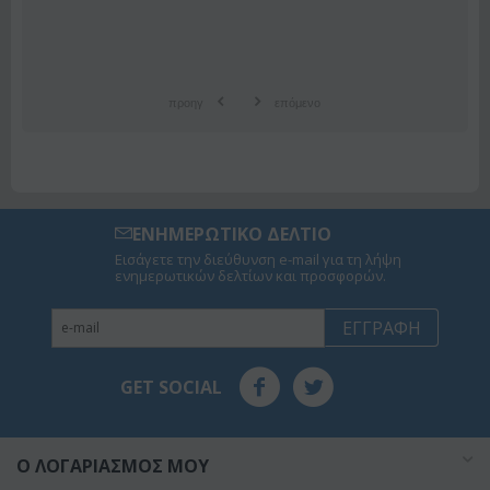
προηγ
επόμενο
ΕΝΗΜΕΡΩΤΙΚΟ ΔΕΛΤΙΟ
Εισάγετε την διεύθυνση e-mail για τη λήψη
ενημερωτικών δελτίων και προσφορών.
ΕΓΓΡΑΦΉ
GET SOCIAL
O ΛΟΓΑΡΙΑΣΜΌΣ ΜΟΥ