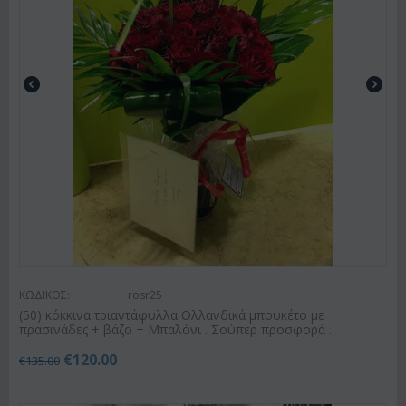
ΚΩΔΙΚΟΣ:
rosr25
(50) κόκκινα τριαντάφυλλα Ολλανδικά μπουκέτο με
πρασινάδες + βάζο + Μπαλόνι . Σούπερ προσφορά .
€
120.00
€
135.00