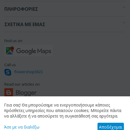
ΠΛΗΡΟΦΟΡΊΕΣ
ΣΧΕΤΙΚΆ ΜΕ ΕΜΆΣ
Find us on
Call us
flowershop3623
Read our articles on
Γεια σας! Θα μπορούσαμε να ενεργοποιήσουμε κάποιες
πρόσθετες υπηρεσίες που απαιτούν cookies; Μπορείτε πάντα
© 1994 - 2026 flowershop.gr.
να αλλάξετε ή να αποσύρετε τη συγκατάθεσή σας αργότερα.
Άσε με να διαλέξω
Αποδέχομαι