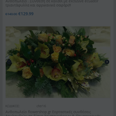
Ανθοπωλείο . Σύνθεση σε καλάθι με exclusive ecuador
τριαντάφυλλα και αφρικανικά σαφάρι!!!
€
129.99
€
140.00
ΚΩΔΙΚΟΣ:
chtr16
Ανθοπωλείο flowershop.gr Εορταστικές συνθέσεις
Λουλουδιών σε δίσκο Χριστουγέννων & Πρωτοχρονιάς.