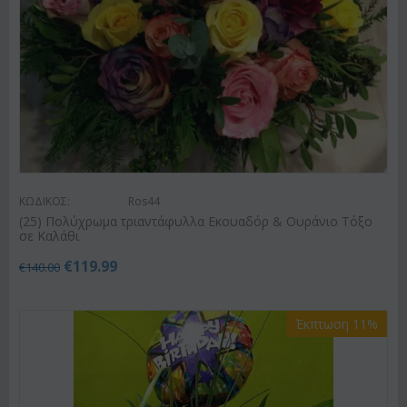
ΚΩΔΙΚΟΣ:
Ros44
(25) Πολύχρωμα τριαντάφυλλα Εκουαδόρ & Ουράνιο Τόξο
σε Καλάθι
€
119.99
€
140.00
Έκπτωση 11%