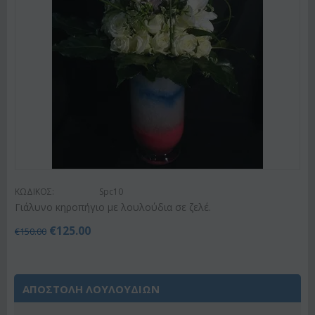
ΚΩΔΙΚΟΣ:
Spc10
Γιάλυνο κηροπήγιο με λουλούδια σε ζελέ.
€
125.00
€
150.00
ΑΠΟΣΤΟΛΗ ΛΟΥΛΟΥΔΙΩΝ