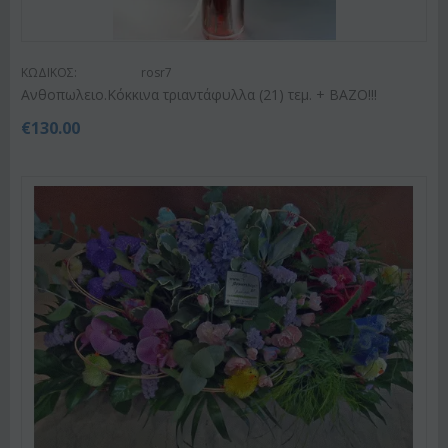
ΚΩΔΙΚΟΣ:
rosr7
Ανθοπωλειο.Κόκκινα τριαντάφυλλα (21) τεμ. + ΒΑΖΟ!!!
€
130.00