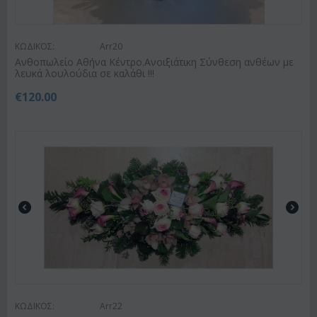
ΚΩΔΙΚΟΣ:
Arr20
Ανθοπωλείο Αθήνα Κέντρο.Ανοιξιάτικη Σύνθεση ανθέων με
λευκά λουλούδια σε καλάθι !!!
€
120.00
ΚΩΔΙΚΟΣ:
Arr22