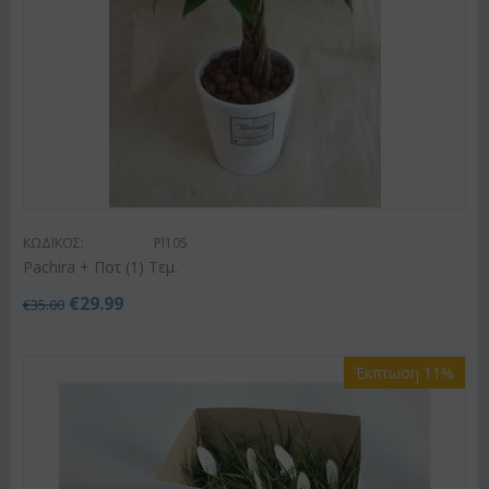
ΚΩΔΙΚΟΣ:
Pl105
Pachira + Ποτ (1) Τεμ.
€
29.99
€
35.00
Έκπτωση 11%