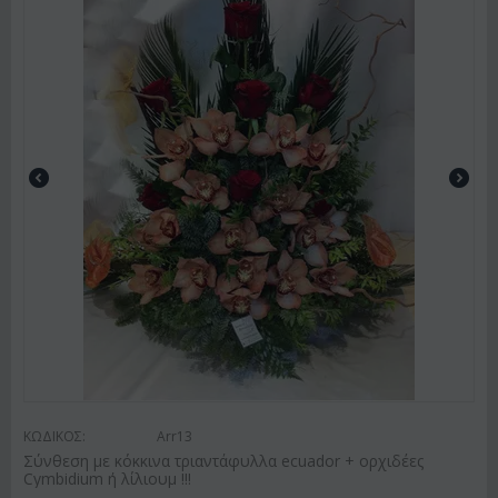
ΚΩΔΙΚΟΣ:
Arr13
Σύνθεση με κόκκινα τριαντάφυλλα ecuador + ορχιδέες
Cymbidium ή λίλιουμ !!!