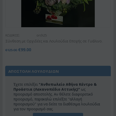
ΚΩΔΙΚΟΣ:
orch25
Σύνθεση με Ορχιδέες και Λουλούδια Εποχής σε Γυάλινο.
€
99.00
€
125.00
ΑΠΟΣΤΟΛΗ ΛΟΥΛΟΥΔΙΩΝ
Έχετε επιλέξει
"Ανθοπωλείο Αθήνα Κέντρο &
Προάστια (Λεκανοπέδιο Αττικής)"
ως
προορισμό αποστολής. Αν θέλετε διαφορετικό
προορισμό, παρακαλώ επιλέξτε "αλλαγή
προορισμού" για να δείτε τα διαθέσιμα λουλούδια
για τον προορισμό σας.