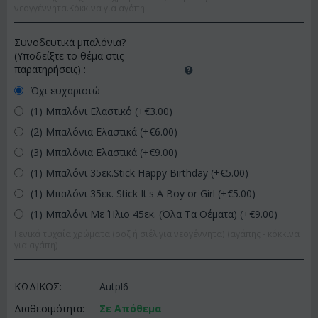
νεογγέννητα.Κόκκινα για αγάπη.
Συνοδευτικά μπαλόνια?
(Υποδείξτε το θέμα στις
παρατηρήσεις)
:
Όχι ευχαριστώ
(1) Μπαλόνι Ελαστικό (+€
3.00
)
(2) Μπαλόνια Ελαστικά (+€
6.00
)
(3) Μπαλόνια Ελαστικά (+€
9.00
)
(1) Μπαλόνι 35εκ.Stick Happy Birthday (+€
5.00
)
(1) Μπαλόνι 35εκ. Stick It's A Boy or Girl (+€
5.00
)
(1) Μπαλόνι Με Ήλιο 45εκ. (Όλα Τα Θέματα) (+€
9.00
)
Γενικά τυχαία χρώματα (ροζ ή σιέλ για νεογέννητα) (αγάπης - κόκκινα
για αγάπη)
ΚΩΔΙΚΟΣ:
Autpl6
Διαθεσιμότητα:
Σε Απόθεμα