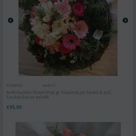
ΚΩΔΙΚΟΣ:
winb13
Ανθοπωλείο flowershop.gr Χειμώνας με λευκά & ροζ
λουλούδια σε καλάθι.
€
95.00