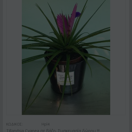
ΚΩΔΙΚΟΣ:
Hpl4
Tillandsia Cyanea σε βάζο. Συσκευασία δώρου !!!