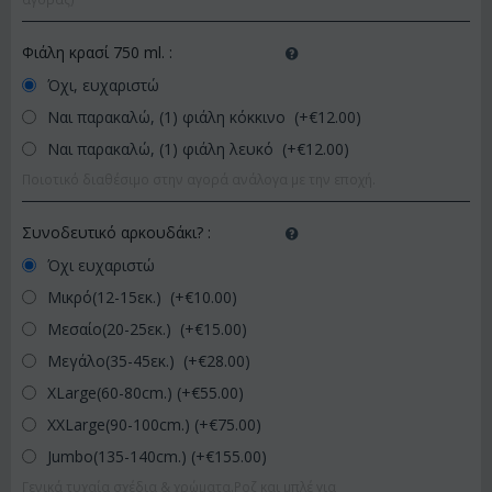
Φιάλη κρασί 750 ml.
:
Όχι, ευχαριστώ
Ναι παρακαλώ, (1) φιάλη κόκκινο (+€
12.00
)
Ναι παρακαλώ, (1) φιάλη λευκό (+€
12.00
)
Ποιοτικό διαθέσιμο στην αγορά ανάλογα με την εποχή.
Συνοδευτικό αρκουδάκι?
:
Όχι ευχαριστώ
Μικρό(12-15εκ.) (+€
10.00
)
Μεσαίο(20-25εκ.) (+€
15.00
)
Μεγάλο(35-45εκ.) (+€
28.00
)
XLarge(60-80cm.) (+€
55.00
)
XXLarge(90-100cm.) (+€
75.00
)
Jumbo(135-140cm.) (+€
155.00
)
Γενικά τυχαία σχέδια & χρώματα.Ροζ και μπλέ για