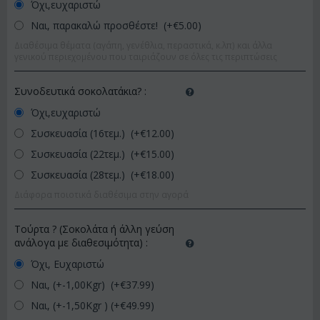
Όχι,ευχαριστώ
Ναι, παρακαλώ προσθέστε! (+€
5.00
)
Διαθέσιμα θέματα (αγάπη, γενέθλια, περαστικά, κ.λπ) και άλλα
γενικού περιεχομένου που ταιριάζουν σε όλες τις περιπτώσεις
Συνοδευτικά σοκολατάκια?
:
Όχι,ευχαριστώ
Συσκευασία (16τεμ.) (+€
12.00
)
Συσκευασία (22τεμ.) (+€
15.00
)
Συσκευασία (28τεμ.) (+€
18.00
)
Διάφορα ποιοτικά διαθέσιμα στην αγορά
Τούρτα ? (Σοκολάτα ή άλλη γεύση
ανάλογα με διαθεσιμότητα)
:
Όχι, Ευχαριστώ
Ναι, (+-1,00Kgr) (+€
37.99
)
Ναι, (+-1,50Kgr ) (+€
49.99
)