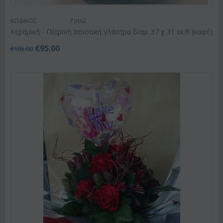
ΚΩΔΙΚΟΣ:
Pots2
Κεραμική - Πέτρινη ποιοτική γλάστρα διαμ. 37 χ 31 εκ.!!! (καφέ)
€
95.00
€
105.00