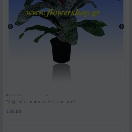
ΚΩΔΙΚΟΣ:
Pl82
"Αίχμεα" σε ποιοτικό Artstone ποτ!!!
€
35.00