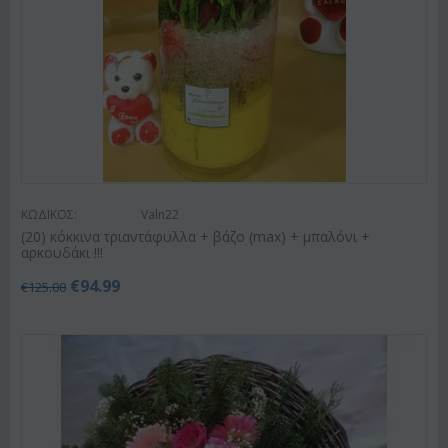
ΚΩΔΙΚΟΣ:
Valn22
(20) κόκκινα τριαντάφυλλα + βάζο (max) + μπαλόνι +
αρκουδάκι !!!
€
94.99
€
125.00