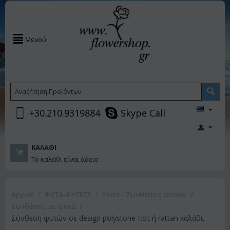
Μενού
+30.210.9319884
Skype Call
ΚΑΛΆΘΙ
Το καλάθι είναι άδειο
Αρχική
/
ΦΥΤΑ-ΚΗΠΟΣ
/
Φυτά - Συνθέσεις φυτών
/
Συνθέσεις με φυτά
/
Σύνθεση φυτών σε design polystone ποτ ή rattan καλάθι.