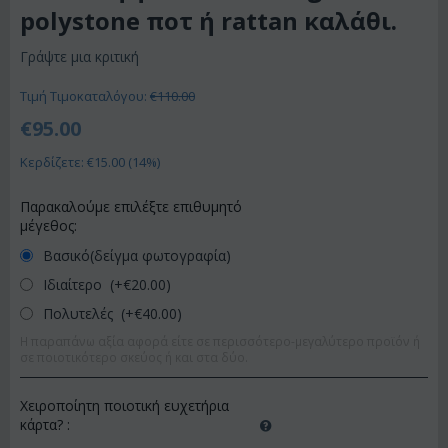
polystone ποτ ή rattan καλάθι.
Γράψτε μια κριτική
Τιμή Τιμοκαταλόγου:
€
110.00
€
95.00
Κερδίζετε: €
15.00
(
14
%)
Παρακαλούμε επιλέξτε επιθυμητό
μέγεθος:
Βασικό(δείγμα φωτογραφία)
Ιδιαίτερο (+€
20.00
)
Πολυτελές (+€
40.00
)
Η παραπάνω αξία αφορά είτε σε περισσότερο-μεγαλύτερο προϊόν ή
σε ποιοτικότερο σκεύος ή και στα δύο.
Χειροποίητη ποιοτική ευχετήρια
κάρτα?
: