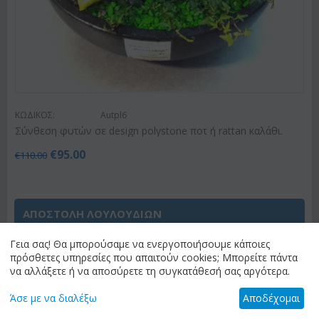
ΚΩΔΙΚΟΣ:
Autpl6
Σύνθεση φυτών σε design polystone ποτ ή rattan καλάθι.
€
95.00
€
110.00
ΑΠΟΣΤΟΛΗ ΛΟΥΛΟΥΔΙΩΝ
Γεια σας! Θα μπορούσαμε να ενεργοποιήσουμε κάποιες
Έχετε επιλέξει
"Ανθοπωλείο Αθήνα Κέντρο &
πρόσθετες υπηρεσίες που απαιτούν cookies; Μπορείτε πάντα
Προάστια (Λεκανοπέδιο Αττικής)"
ως
να αλλάξετε ή να αποσύρετε τη συγκατάθεσή σας αργότερα.
προορισμό αποστολής. Αν θέλετε διαφορετικό
προορισμό, παρακαλώ επιλέξτε "αλλαγή
Άσε με να διαλέξω
Αποδέχομαι
προορισμού" για να δείτε τα διαθέσιμα λουλούδια
για τον προορισμό σας.