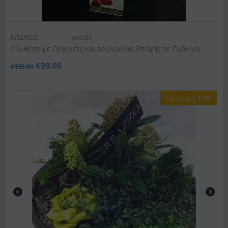
ΚΩΔΙΚΟΣ:
orch25
Σύνθεση με Ορχιδέες και Λουλούδια Εποχής σε Γυάλινο.
€
99.00
€
125.00
Έκπτωση 14%