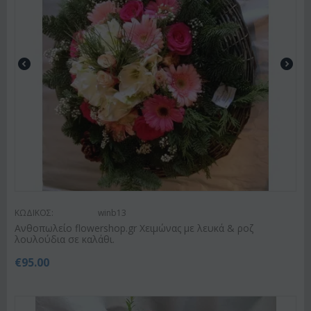
ΚΩΔΙΚΟΣ:
winb13
Ανθοπωλείο flowershop.gr Χειμώνας με λευκά & ροζ
λουλούδια σε καλάθι.
€
95.00