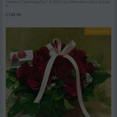
"Κόκκινα Τριαντάφυλλα" !!! (200) τεμ. Μπουκέτο Extra Special
!!!
€
749.99
Έκπτωση 9%