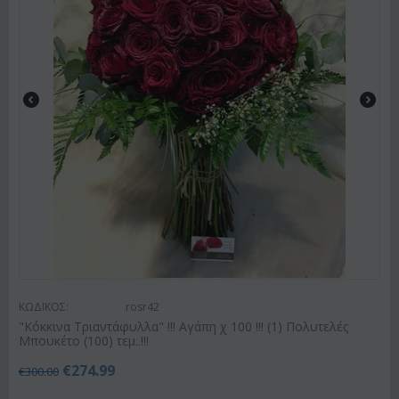
ΚΩΔΙΚΟΣ:
rosr42
"Κόκκινα Τριαντάφυλλα" !!! Αγάπη χ 100 !!! (1) Πολυτελές
Μπουκέτο (100) τεμ..!!!
€
274.99
€
300.00