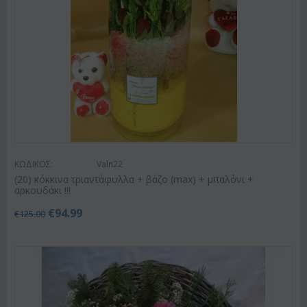
ΚΩΔΙΚΟΣ:
Valn22
(20) κόκκινα τριαντάφυλλα + βάζο (max) + μπαλόνι +
αρκουδάκι !!!
€
94.99
€
125.00