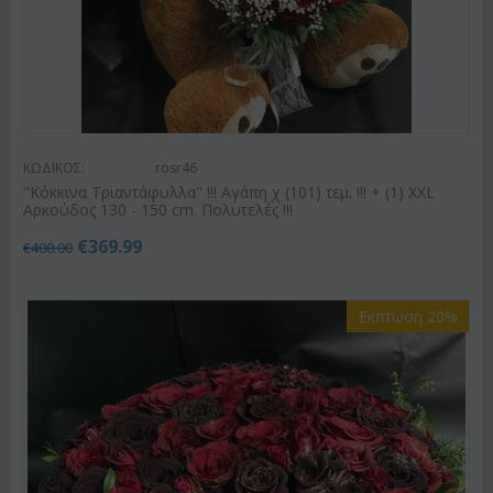
ΚΩΔΙΚΟΣ:
rosr46
"Κόκκινα Τριαντάφυλλα" !!! Αγάπη χ (101) τεμ. !!! + (1) XXL
Αρκούδος 130 - 150 cm. Πολυτελές !!!
€
369.99
€
400.00
Έκπτωση 20%