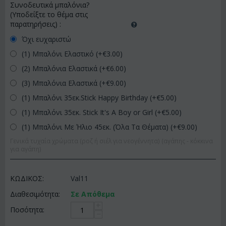
Συνοδευτικά μπαλόνια?
(Υποδείξτε το θέμα στις
παρατηρήσεις)
:
Όχι ευχαριστώ
(1) Μπαλόνι Ελαστικό (+€
3.00
)
(2) Μπαλόνια Ελαστικά (+€
6.00
)
(3) Μπαλόνια Ελαστικά (+€
9.00
)
(1) Μπαλόνι 35εκ.Stick Happy Birthday (+€
5.00
)
(1) Μπαλόνι 35εκ. Stick It's A Boy or Girl (+€
5.00
)
(1) Μπαλόνι Με Ήλιο 45εκ. (Όλα Τα Θέματα) (+€
9.00
)
Γενικά τυχαία χρώματα (ροζ ή σιέλ για νεογέννητα) (αγάπης - κόκκινα
για αγάπη)
ΚΩΔΙΚΟΣ:
Val11
Διαθεσιμότητα:
Σε Απόθεμα
+
Ποσότητα:
−