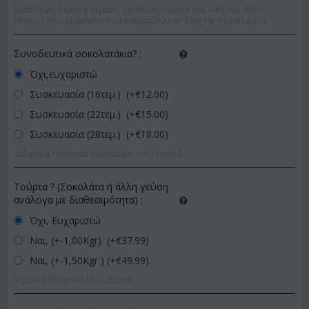
Διαθέσιμα θέματα (αγάπη, γενέθλια, περαστικά, κ.λπ) και άλλα
γενικού περιεχομένου που ταιριάζουν σε όλες τις περιπτώσεις
Συνοδευτικά σοκολατάκια?
:
Όχι,ευχαριστώ
Συσκευασία (16τεμ.) (+€
12.00
)
Συσκευασία (22τεμ.) (+€
15.00
)
Συσκευασία (28τεμ.) (+€
18.00
)
Διάφορα ποιοτικά διαθέσιμα στην αγορά
Τούρτα ? (Σοκολάτα ή άλλη γεύση
ανάλογα με διαθεσιμότητα)
:
Όχι, Ευχαριστώ
Ναι, (+-1,00Kgr) (+€
37.99
)
Ναι, (+-1,50Kgr ) (+€
49.99
)
Φρέσκα Ποιοτικά Γλυκίσματα