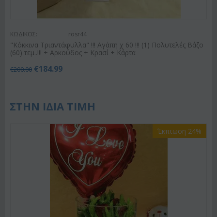
ΚΩΔΙΚΟΣ:
rosr44
"Κόκκινα Τριαντάφυλλα" !!! Αγάπη χ 60 !!! (1) Πολυτελές Βάζο
(60) τεμ..!!! + Αρκούδος + Κρασί + Κάρτα
€
184.99
€
200.00
ΣΤΗΝ ΙΔΙΑ ΤΙΜΗ
Έκπτωση 24%