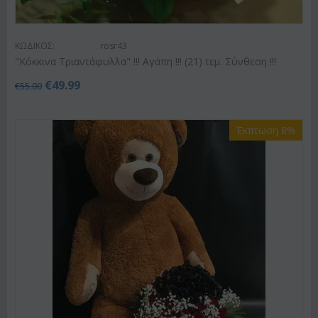
ΚΩΔΙΚΟΣ:
rosr43
"Κόκκινα Τριαντάφυλλα" !!! Αγάπη !!! (21) τεμ. Σύνθεση !!!
€
49.99
€
55.00
Έκπτωση 8%