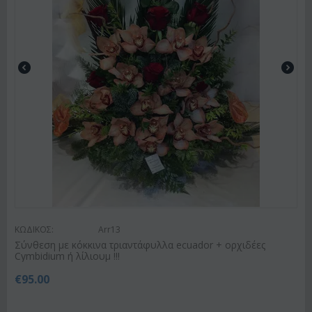
ΚΩΔΙΚΟΣ:
Arr13
Σύνθεση με κόκκινα τριαντάφυλλα ecuador + ορχιδέες
Cymbidium ή λίλιουμ !!!
€
95.00