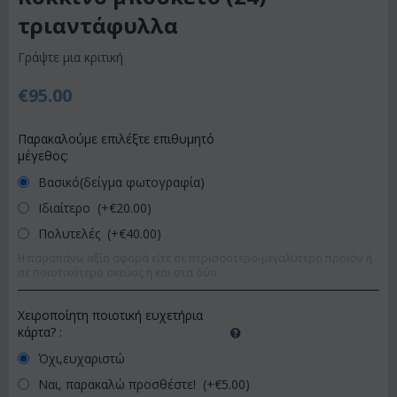
τριαντάφυλλα
Γράψτε μια κριτική
€
95.00
Παρακαλούμε επιλέξτε επιθυμητό
μέγεθος:
Βασικό(δείγμα φωτογραφία)
Ιδιαίτερο (+€
20.00
)
Πολυτελές (+€
40.00
)
Η παραπάνω αξία αφορά είτε σε περισσότερο-μεγαλύτερο προϊόν ή
σε ποιοτικότερο σκεύος ή και στα δύο.
Χειροποίητη ποιοτική ευχετήρια
κάρτα?
:
Όχι,ευχαριστώ
Ναι, παρακαλώ προσθέστε! (+€
5.00
)