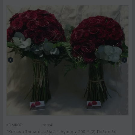
ΚΩΔΙΚΟΣ:
rosr41
"Κόκκινα Τριαντάφυλλα" !!! Αγάπη χ 200 !!! (2) Πολυτελή