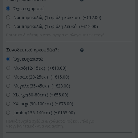
Όχι, ευχαριστώ
Ναι παρακαλώ, (1) φιάλη κόκκινο (+€
12.00
)
Ναι παρακαλώ, (1) φιάλη λευκό (+€
12.00
)
Ποιοτικό διαθέσιμο στην αγορά ανάλογα με την εποχή.
Συνοδευτικό αρκουδάκι?
:
Όχι ευχαριστώ
Μικρό(12-15εκ.) (+€
10.00
)
Μεσαίο(20-25εκ.) (+€
15.00
)
Μεγάλο(35-45εκ.) (+€
28.00
)
XLarge(60-80cm.) (+€
55.00
)
XXLarge(90-100cm.) (+€
75.00
)
Jumbo(135-140cm.) (+€
155.00
)
Γενικά τυχαία σχέδια & χρώματα.Ροζ και μπλέ για
νεογγέννητα.Κόκκινα για αγάπη.