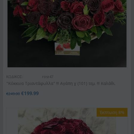
ΚΩΔΙΚΟΣ:
rosr47
"Κόκκινα Τριαντάφυλλα" !!! Αγάπη χ (101) τεμ. !!! Καλάθι.
€
199.99
€
249.00
Έκπτωση 8%