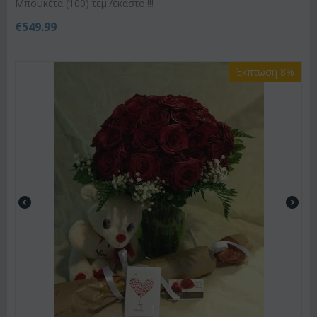
Μπουκέτα (100) τεμ./έκαστο.!!!
€
549.99
Έκπτωση 8%