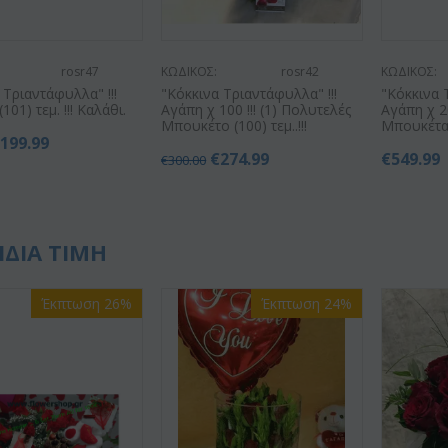
rosr47
ΚΩΔΙΚΟΣ:
rosr42
ΚΩΔΙΚΟΣ:
 Τριαντάφυλλα" !!!
"Κόκκινα Τριαντάφυλλα" !!!
"Κόκκινα 
101) τεμ. !!! Καλάθι.
Αγάπη χ 100 !!! (1) Πολυτελές
Αγάπη χ 20
Μπουκέτο (100) τεμ..!!!
Μπουκέτα (
€
199.99
€
274.99
€
549.99
€
300.00
ΙΔΙΑ ΤΙΜΗ
Έκπτωση 26%
Έκπτωση 24%