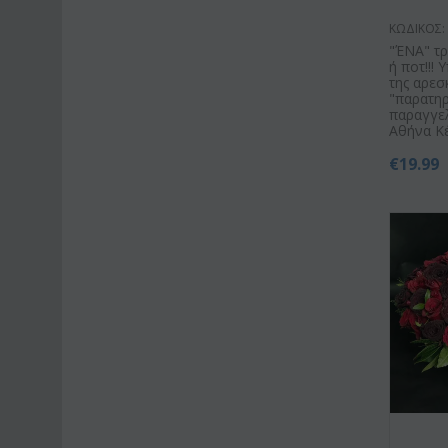
ΚΩΔΙΚΟΣ:
"ΈΝΑ" τ
ή ποτ!!!
της αρεσ
"παρατηρ
παραγγελ
Αθήνα Κ
€
19.99