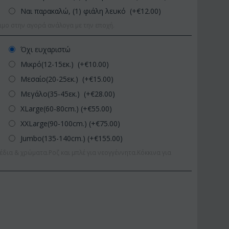
Ναι παρακαλώ, (1) φιάλη λευκό (+€
12.00
)
ιμο στην αγορά ανάλογα με την εποχή.
Όχι ευχαριστώ
Μικρό(12-15εκ.) (+€
10.00
)
Μεσαίο(20-25εκ.) (+€
15.00
)
Μεγάλο(35-45εκ.) (+€
28.00
)
XLarge(60-80cm.) (+€
55.00
)
XXLarge(90-100cm.) (+€
75.00
)
Jumbo(135-140cm.) (+€
155.00
)
έδια & χρώματα.Ροζ και μπλέ για νεογγέννητα.Κόκκινα για