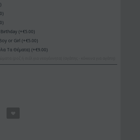
0
)
00
)
00
)
Birthday (+€
5.00
)
Boy or Girl (+€
5.00
)
Όλα Τα Θέματα) (+€
9.00
)
ώματα (ροζ ή σιέλ για νεογέννητα) (αγάπης - κόκκινα για αγάπη)