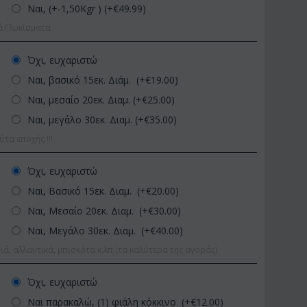
Ναι, (+-1,50Kgr ) (+€
49.99
)
ά Γλυκίσματα
Όχι, ευχαριστώ
Ναι, βασικό 15εκ. Διάμ. (+€
19.00
)
Ναι, μεσαίο 20εκ. Διαμ. (+€
25.00
)
Ναι, μεγάλο 30εκ. Διαμ. (+€
35.00
)
α εποχής !!!
ΚΩΔΙΚΟΣ:
Afp1
ΚΩΔΙΚΟΣ:
κ.
Ορχιδέα φαλαίνοψις σε
Φυτό "Zamioculcas
Όχι, ευχαριστώ
γυάλινο βάζο
Ποιοτική Γλά...
Ναι, Βασικό 15εκ. Διαμ. (+€
20.00
)
€
39.99
€
54.99
€
45.00
€
65.00
Ναι, Μεσαίο 20εκ. Διαμ. (+€
30.00
)
Ναι, Μεγάλο 30εκ. Διαμ. (+€
40.00
)
ιά, αλλαντικά, μπισκότα κ.λπ (τα καλύτερα της αγοράς)
Όχι, ευχαριστώ
Ναι παρακαλώ, (1) φιάλη κόκκινο (+€
12.00
)