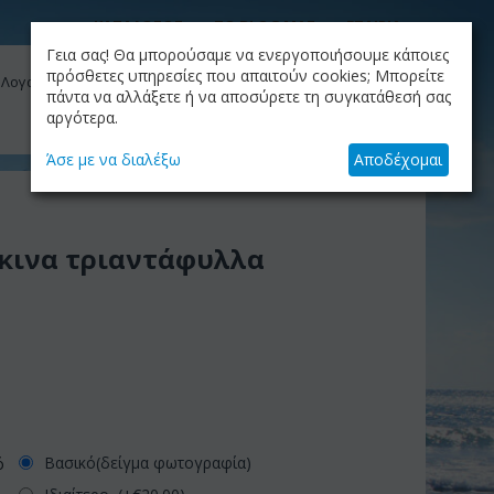
ΚΑΤΑΛΟΓΟΣ
ΤΟ BLOG ΜΑΣ
ΕΤΑΙΡΙΑ
Γεια σας! Θα μπορούσαμε να ενεργοποιήσουμε κάποιες
ΚΑΛΆΘΙ
πρόσθετες υπηρεσίες που απαιτούν cookies; Μπορείτε
 Λογαριασμός μου
Το καλάθι είναι άδειο
πάντα να αλλάξετε ή να αποσύρετε τη συγκατάθεσή σας
αργότερα.
+30.210.9319884
Skype Call
Άσε με να διαλέξω
Αποδέχομαι
κινα τριαντάφυλλα
Βασικό(δείγμα φωτογραφία)
ό