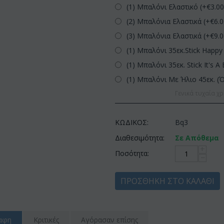
(1) Μπαλόνι Ελαστικό (+€
3.0
(2) Μπαλόνια Ελαστικά (+€
6.
(3) Μπαλόνια Ελαστικά (+€
9.
(1) Μπαλόνι 35εκ.Stick Happy 
(1) Μπαλόνι 35εκ. Stick It's A 
(1) Μπαλόνι Με Ήλιο 45εκ. (
Γενικά τυχαία χρ
ΚΩΔΙΚΟΣ:
Bq3
Διαθεσιμότητα:
Σε Απόθεμα
+
Ποσότητα:
−
ΠΡΟΣΘΉΚΗ ΣΤΟ ΚΑΛΆΘΙ
αφη
Κριτικές
Αγόρασαν επίσης