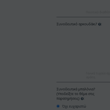
Ποιοτικό διαθέσ
Συνοδευτικό αρκουδάκι?
:
Γενικά τυχαία σχ
αγάπη.
Συνοδευτικά μπαλόνια?
(Υποδείξτε το θέμα στις
παρατηρήσεις)
:
Όχι ευχαριστώ