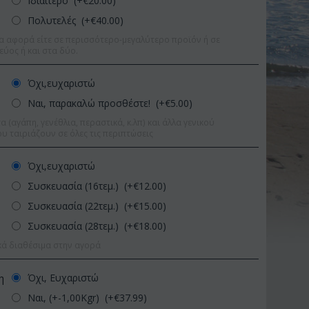
Ιδιαίτερο (+€
20.00
)
Πολυτελές (+€
40.00
)
α αφορά είτε σε περισσότερο-μεγαλύτερο προϊόν ή σε
εύος ή και στα δύο.
Όχι,ευχαριστώ
Ναι, παρακαλώ προσθέστε! (+€
5.00
)
 (αγάπη, γενέθλια, περαστικά, κ.λπ) και άλλα γενικού
υ ταιριάζουν σε όλες τις περιπτώσεις
Όχι,ευχαριστώ
Συσκευασία (16τεμ.) (+€
12.00
)
Συσκευασία (22τεμ.) (+€
15.00
)
Συσκευασία (28τεμ.) (+€
18.00
)
κά διαθέσιμα στην αγορά
 9%
Έκπτωση 11%
Έκ
Όχι, Ευχαριστώ
η
Ναι, (+-1,00Kgr) (+€
37.99
)