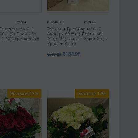
rosr41
ΚΩΔΙΚΟΣ:
rosr44
Τριαντάφυλλα" !!!
"Κόκκινα Τριαντάφυλλα" !!!
0 !!! (2) Πολυτελή
Αγάπη χ 60 !!! (1) Πολυτελές
100) τεμ./έκαστο.!!!
Βάζο (60) τεμ..!!! + Αρκούδος +
Κρασί + Κάρτα
€
184.99
€
200.00
Έκπτωση 13%
Έκπτωση 17%