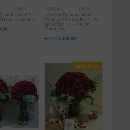
rosr43
ΚΩΔΙΚΟΣ:
rosr46
Τριαντάφυλλα" !!!
"Κόκκινα Τριαντάφυλλα" !!!
21) τεμ. Σύνθεση !!!
Αγάπη χ (101) τεμ. !!! + (1) XXL
Αρκούδος 130 - 150 cm.
9.99
Πολυτελές !!!
€
369.99
€
400.00
Έκπτωση 8%