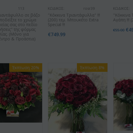
113
ΚΩΔΙΚΟΣ:
rosr39
ΚΩΔΙΚΟΣ:
ριαντάφυλλο σε βάζο
"Κόκκινα Τριαντάφυλλα" !!!
"Κόκκινα 
 Υποδείξτε το χρώμα
(200) τεμ. Μπουκέτο Extra
Αγάπη !!! (
κείας σας στο πεδίο
Special !!!
ήσεις" της φόρμας
€
4
€
55.00
ίας. (Μόνο για
€
749.99
έντρο & Προάστια)
Έκπτωση 20%
Έκπτωση 8%