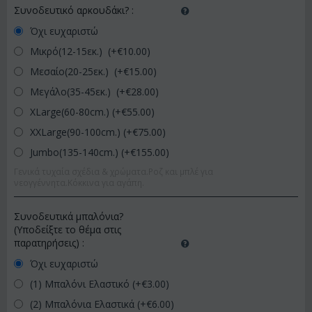
Συνοδευτικό αρκουδάκι?
:
Όχι ευχαριστώ
Μικρό(12-15εκ.) (+€
10.00
)
Μεσαίο(20-25εκ.) (+€
15.00
)
Μεγάλο(35-45εκ.) (+€
28.00
)
XLarge(60-80cm.) (+€
55.00
)
XXLarge(90-100cm.) (+€
75.00
)
Jumbo(135-140cm.) (+€
155.00
)
Γενικά τυχαία σχέδια & χρώματα.Ροζ και μπλέ για
νεογγέννητα.Κόκκινα για αγάπη.
Συνοδευτικά μπαλόνια?
(Υποδείξτε το θέμα στις
παρατηρήσεις)
:
Όχι ευχαριστώ
(1) Μπαλόνι Ελαστικό (+€
3.00
)
(2) Μπαλόνια Ελαστικά (+€
6.00
)