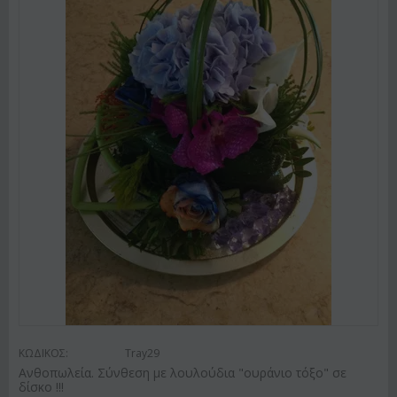
ΚΩΔΙΚΟΣ:
Tray29
Ανθοπωλεία. Σύνθεση με λουλούδια "ουράνιο τόξο" σε
δίσκο !!!