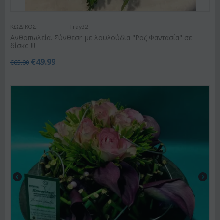
ΚΩΔΙΚΟΣ:
Tray32
Ανθοπωλεία. Σύνθεση με λουλούδια "Ροζ Φαντασία" σε
δίσκο !!!
€
49.99
€
65.00