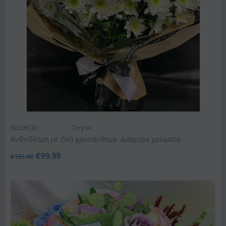
ΚΩΔΙΚΟΣ:
Chrys4
Ανθοδέσμη με (50) χρυσάνθεμα. Διάφορα χρώματα.
€
99.99
€
125.00