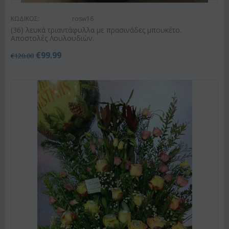
ΚΩΔΙΚΟΣ:
rosw16
(36) λευκά τριαντάφυλλα με πρασινάδες μπουκέτο.
Αποστολές Λουλουδιών.
€
99.99
€
120.00