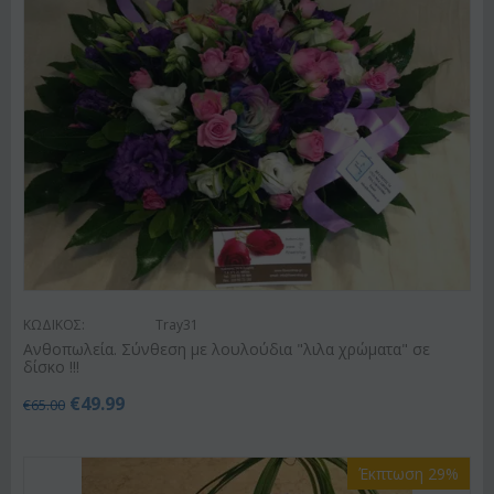
ΚΩΔΙΚΟΣ:
Tray31
Ανθοπωλεία. Σύνθεση με λουλούδια "λιλα χρώματα" σε
δίσκο !!!
€
49.99
€
65.00
Έκπτωση 29%