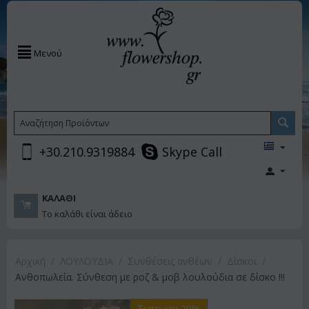
Μενού
+30.210.9319884
Skype Call
ΚΑΛΆΘΙ
Το καλάθι είναι άδειο
Αρχική
/
ΛΟΥΛΟΥΔΙΑ
/
Συνθέσεις ανθέων
/
Δίσκοι
/
Ανθοπωλεία. Σύνθεση με ροζ & μοβ λουλούδια σε δίσκο !!!
Έκπτωση 20%