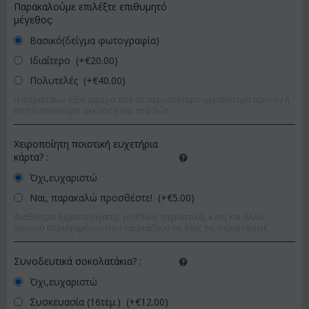
Παρακαλούμε επιλέξτε επιθυμητό
μέγεθος:
Βασικό(δείγμα φωτογραφία)
Ιδιαίτερο (+€
20.00
)
Πολυτελές (+€
40.00
)
Η παραπάνω αξία αφορά είτε σε περισσότερο-μεγαλύτερο προϊόν ή
σε ποιοτικότερο σκεύος ή και στα δύο.
Χειροποίητη ποιοτική ευχετήρια
κάρτα?
:
Όχι,ευχαριστώ
Ναι, παρακαλώ προσθέστε! (+€
5.00
)
Διαθέσιμα θέματα (αγάπη, γενέθλια, περαστικά, κ.λπ) και άλλα
γενικού περιεχομένου που ταιριάζουν σε όλες τις περιπτώσεις
Συνοδευτικά σοκολατάκια?
:
Όχι,ευχαριστώ
Συσκευασία (16τεμ.) (+€
12.00
)