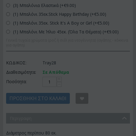
(3) Μπαλόνια Ελαστικά (+€
9.00
)
(1) Μπαλόνι 35εκ.Stick Happy Birthday (+€
5.00
)
(1) Μπαλόνι 35εκ. Stick It's A Boy or Girl (+€
5.00
)
(1) Μπαλόνι Με Ήλιο 45εκ. (Όλα Τα Θέματα) (+€
9.00
)
Γενικά τυχαία χρώματα (ροζ ή σιέλ για νεογέννητα) (αγάπης - κόκκινα
για αγάπη)
ΚΩΔΙΚΟΣ:
Tray28
Διαθεσιμότητα:
Σε Απόθεμα
+
Ποσότητα:
−
ΠΡΟΣΘΉΚΗ ΣΤΟ ΚΑΛΆΘΙ
Περιγραφη
Διάμετρος περίπου 80 εκ.