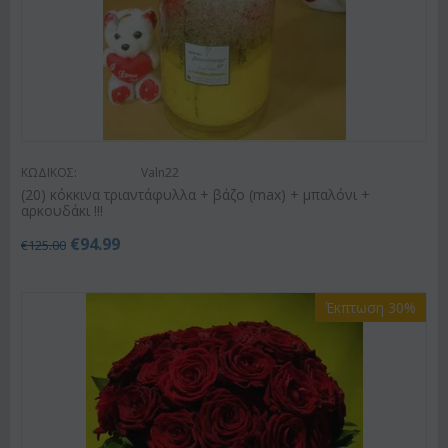
ΚΩΔΙΚΟΣ:
Valn22
(20) κόκκινα τριαντάφυλλα + βάζο (max) + μπαλόνι +
αρκουδάκι !!!
€
94.99
€
125.00
Έκπτωση 30%