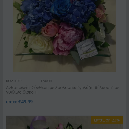
ΚΩΔΙΚΟΣ:
Tray30
Ανθοπωλεία. Σύνθεση με λουλούδια "γαλάζια θάλασσα" σε
γυάλινο δίσκο !!!
€
49.99
€
70.00
Έκπτωση 23%