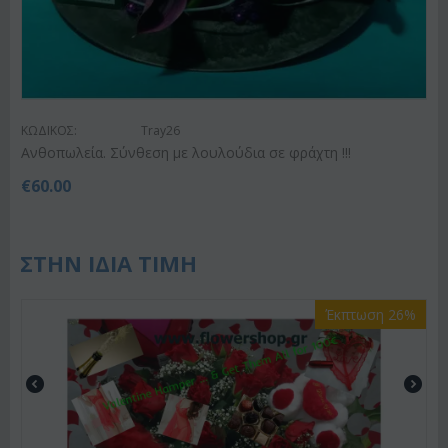
ΚΩΔΙΚΟΣ:
Tray26
Ανθοπωλεία. Σύνθεση με λουλούδια σε φράχτη !!!
€
60.00
ΣΤΗΝ ΙΔΙΑ ΤΙΜΗ
Έκπτωση 26%