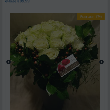
€
99.99
€
115.00
Έκπτωση 17%