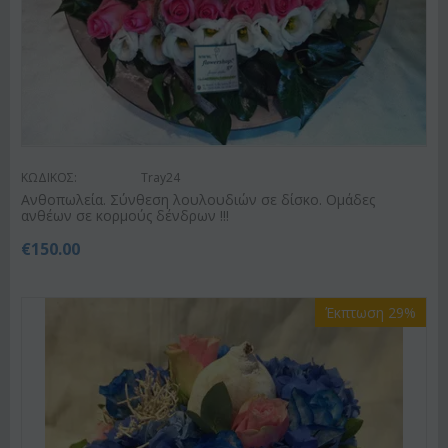
ΚΩΔΙΚΟΣ:
Tray24
Ανθοπωλεία. Σύνθεση λουλουδιών σε δίσκο. Ομάδες
ανθέων σε κορμούς δένδρων !!!
€
150.00
Έκπτωση 29%