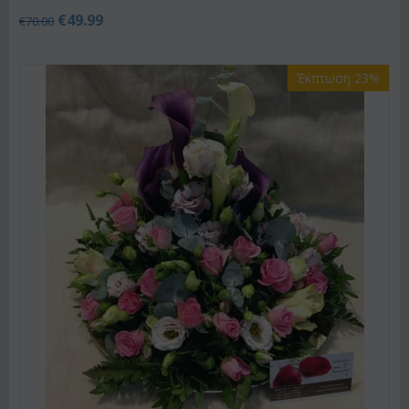
€
49.99
€
70.00
Έκπτωση 23%