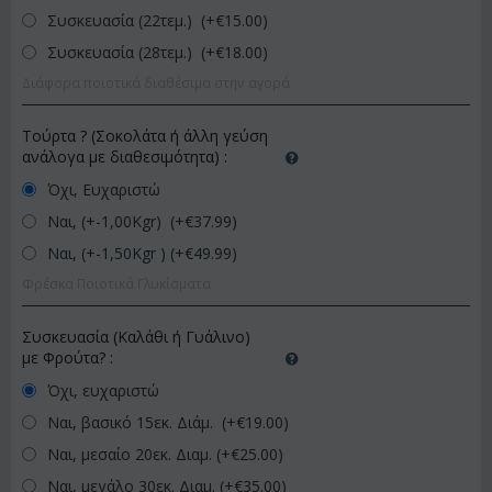
Συσκευασία (22τεμ.) (+€
15.00
)
Συσκευασία (28τεμ.) (+€
18.00
)
Διάφορα ποιοτικά διαθέσιμα στην αγορά
Τούρτα ? (Σοκολάτα ή άλλη γεύση
ανάλογα με διαθεσιμότητα)
:
Όχι, Ευχαριστώ
Ναι, (+-1,00Kgr) (+€
37.99
)
Ναι, (+-1,50Kgr ) (+€
49.99
)
Φρέσκα Ποιοτικά Γλυκίσματα
Συσκευασία (Καλάθι ή Γυάλινο)
με Φρούτα?
:
Όχι, ευχαριστώ
Ναι, βασικό 15εκ. Διάμ. (+€
19.00
)
Ναι, μεσαίο 20εκ. Διαμ. (+€
25.00
)
Ναι, μεγάλο 30εκ. Διαμ. (+€
35.00
)