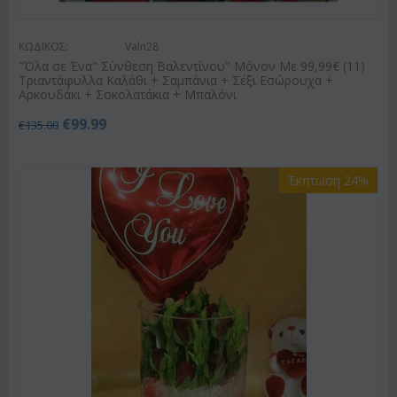
ΚΩΔΙΚΟΣ:
Valn28
"Όλα σε Ένα" Σύνθεση Βαλεντίνου" Μόνον Με 99,99€ (11)
Τριαντάφυλλα Καλάθι + Σαμπάνια + Σέξι Εσώρουχα +
Αρκουδάκι + Σοκολατάκια + Μπαλόνι
€
99.99
€
135.00
Έκπτωση 24%