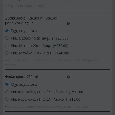
Ολόφρεσκα φρούτα εποχής !!!
Συσκευασία (Καλάθι ή Γυάλινο)
με "Λιχουδιές"?
:
Όχι, ευχαριστώ
Ναι, Βασικό 15εκ. Διαμ. (+€
20.00
)
Ναι, Μεσαίο 20εκ. Διαμ. (+€
30.00
)
Ναι, Μεγάλο 30εκ. Διαμ. (+€
40.00
)
Λιχουδιές σε τυριά, αλλαντικά, μπισκότα κ.λπ (τα καλύτερα της
αγοράς)
Φιάλη κρασί 750 ml.
:
Όχι, ευχαριστώ
Ναι παρακαλώ, (1) φιάλη κόκκινο (+€
12.00
)
Ναι παρακαλώ, (1) φιάλη λευκό (+€
12.00
)
Ποιοτικό διαθέσιμο στην αγορά ανάλογα με την εποχή.