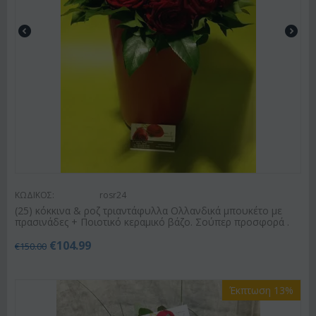
ΚΩΔΙΚΟΣ:
rosr24
(25) κόκκινα & ροζ τριαντάφυλλα Ολλανδικά μπουκέτο με
πρασινάδες + Ποιοτικό κεραμικό βάζο. Σούπερ προσφορά .
€
104.99
€
150.00
Έκπτωση 13%