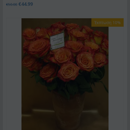
€
44.99
€
50.00
Έκπτωση 10%