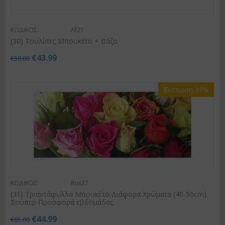
ΚΩΔΙΚΟΣ:
Af21
(30) Τουλίπες Μπουκέτο + Βάζο
€
43.99
€
50.00
Έκπτωση 31%
ΚΩΔΙΚΟΣ:
Ros37
(31) Τριαντάφυλλα Μπουκέτο Διάφορα Χρώματα (40-50cm).
Σούπερ Προσφορά εβδομάδας.
€
44.99
€
65.00