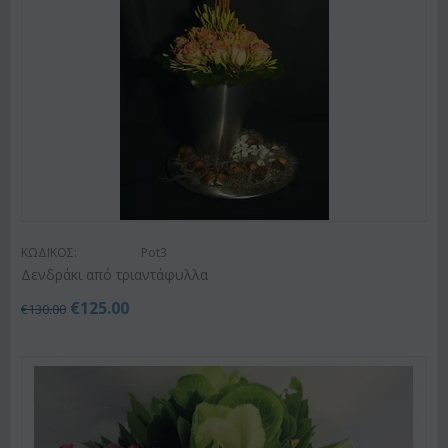
ΚΩΔΙΚΟΣ:
Pot3
Δενδράκι από τριαντάφυλλα
€
125.00
€
130.00