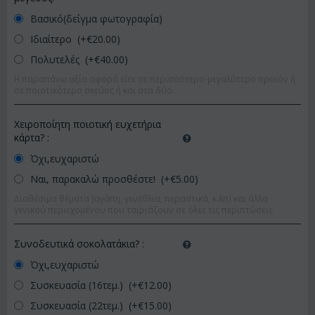
Βασικό(δείγμα φωτογραφία)
Ιδιαίτερο (+€
20.00
)
Πολυτελές (+€
40.00
)
Η παραπάνω αξία αφορά είτε σε περισσότερο-μεγαλύτερο προϊόν ή
σε ποιοτικότερο σκεύος ή και στα δύο.
Χειροποίητη ποιοτική ευχετήρια
κάρτα?
:
Όχι,ευχαριστώ
Ναι, παρακαλώ προσθέστε! (+€
5.00
)
Διαθέσιμα θέματα (αγάπη, γενέθλια, περαστικά, κ.λπ) και άλλα
γενικού περιεχομένου που ταιριάζουν σε όλες τις περιπτώσεις
Συνοδευτικά σοκολατάκια?
:
Όχι,ευχαριστώ
Συσκευασία (16τεμ.) (+€
12.00
)
Συσκευασία (22τεμ.) (+€
15.00
)