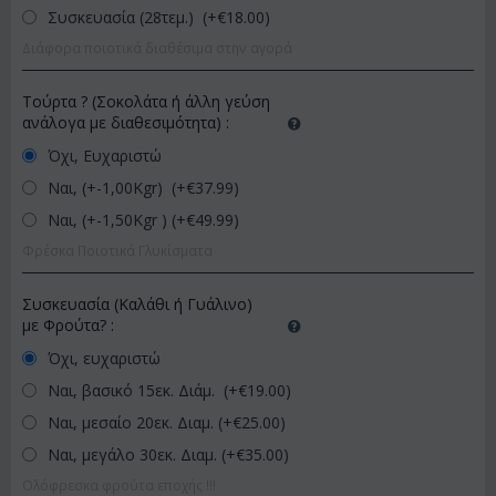
Συσκευασία (28τεμ.) (+€
18.00
)
Διάφορα ποιοτικά διαθέσιμα στην αγορά
Τούρτα ? (Σοκολάτα ή άλλη γεύση
ανάλογα με διαθεσιμότητα)
:
Όχι, Ευχαριστώ
Ναι, (+-1,00Kgr) (+€
37.99
)
Ναι, (+-1,50Kgr ) (+€
49.99
)
Φρέσκα Ποιοτικά Γλυκίσματα
Συσκευασία (Καλάθι ή Γυάλινο)
με Φρούτα?
:
Όχι, ευχαριστώ
Ναι, βασικό 15εκ. Διάμ. (+€
19.00
)
Ναι, μεσαίο 20εκ. Διαμ. (+€
25.00
)
Ναι, μεγάλο 30εκ. Διαμ. (+€
35.00
)
Ολόφρεσκα φρούτα εποχής !!!