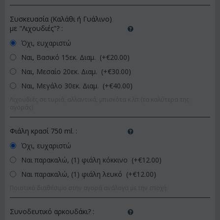
Συσκευασία (Καλάθι ή Γυάλινο)
με "Λιχουδιές"?
:
Όχι, ευχαριστώ
Ναι, Βασικό 15εκ. Διαμ. (+€
20.00
)
Ναι, Μεσαίο 20εκ. Διαμ. (+€
30.00
)
Ναι, Μεγάλο 30εκ. Διαμ. (+€
40.00
)
Λιχουδιές σε τυριά, αλλαντικά, μπισκότα κ.λπ (τα καλύτερα της
αγοράς)
Φιάλη κρασί 750 ml.
:
Όχι, ευχαριστώ
Ναι παρακαλώ, (1) φιάλη κόκκινο (+€
12.00
)
Ναι παρακαλώ, (1) φιάλη λευκό (+€
12.00
)
Ποιοτικό διαθέσιμο στην αγορά ανάλογα με την εποχή.
Συνοδευτικό αρκουδάκι?
: