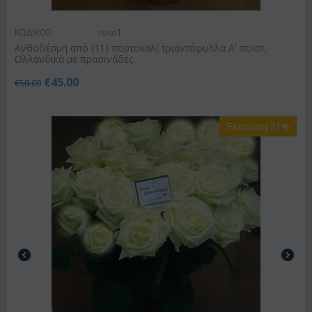
ΚΩΔΙΚΟΣ:
roso1
Ανθοδέσμη από (11) πορτοκαλί τριαντάφυλλα Α' ποιοτ.
Ολλανδικά με πρασινάδες.
€
45.00
€
50.00
Έκπτωση 31%