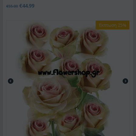
€
44.99
€
55.00
Έκπτωση 25%