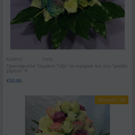
ΚΩΔΙΚΟΣ:
Pot28
Tριαντάφυλλα "Ουράνιο Τόξο" σε κεραμικό ποτ που "μοιάζει
χάρτινο" !!!
€
50.00
Έκπτωση 11%