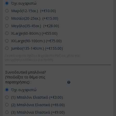
Όχι ευχαριστώ
Μικρό(12-15εκ.) (+€
10.00
)
Μεσαίο(20-25εκ.) (+€
15.00
)
Μεγάλο(35-45εκ.) (+€
28.00
)
XLarge(60-80cm.) (+€
55.00
)
XXLarge(90-100cm.) (+€
75.00
)
Jumbo(135-140cm.) (+€
155.00
)
Γενικά τυχαία σχέδια & χρώματα.Ροζ και μπλέ για
νεογγέννητα.Κόκκινα για αγάπη.
Συνοδευτικά μπαλόνια?
(Υποδείξτε το θέμα στις
παρατηρήσεις)
:
Όχι ευχαριστώ
(1) Μπαλόνι Ελαστικό (+€
3.00
)
(2) Μπαλόνια Ελαστικά (+€
6.00
)
(3) Μπαλόνια Ελαστικά (+€
9.00
)