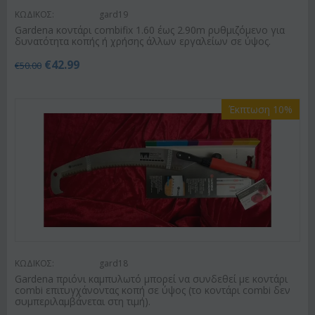
ΚΩΔΙΚΟΣ:
gard19
Gardena κοντάρι combifix 1.60 έως 2.90m ρυθμιζόμενο για
δυνατότητα κοπής ή χρήσης άλλων εργαλείων σε ύψος.
€
42.99
€
50.00
Έκπτωση 10%
ΚΩΔΙΚΟΣ:
gard18
Gardena πριόνι καμπυλωτό μπορεί να συνδεθεί με κοντάρι
combi επιτυγχάνοντας κοπή σε ύψος (το κοντάρι combi δεν
συμπεριλαμβάνεται στη τιμή).