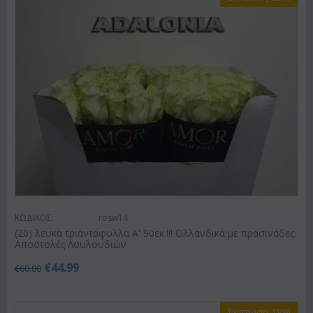
ΚΩΔΙΚΟΣ:
rosw14
(20) λευκά τριαντάφυλλα Α' 90εκ.!!! Ολλανδικά με πρασινάδες.
Αποστολές Λουλουδιών
€
44.99
€
60.00
Έκπτωση 18%