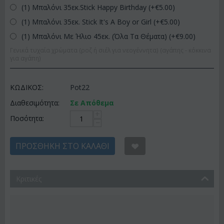
(1) Μπαλόνι 35εκ.Stick Happy Birthday (+€
5.00
)
(1) Μπαλόνι 35εκ. Stick It's A Boy or Girl (+€
5.00
)
(1) Μπαλόνι Με Ήλιο 45εκ. (Όλα Τα Θέματα) (+€
9.00
)
Γενικά τυχαία χρώματα (ροζ ή σιέλ για νεογέννητα) (αγάπης - κόκκινα
για αγάπη)
ΚΩΔΙΚΟΣ:
Pot22
Διαθεσιμότητα:
Σε Απόθεμα
+
Ποσότητα:
−
ΠΡΟΣΘΉΚΗ ΣΤΟ ΚΑΛΆΘΙ
Κριτικές