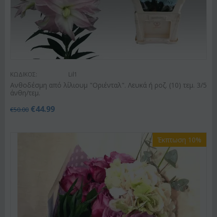
ΚΩΔΙΚΟΣ:
Lil1
Ανθοδέσμη από λίλιουμ "Οριένταλ". Λευκά ή ροζ. (10) τεμ. 3/5
άνθη/τεμ.
€
44.99
€
50.00
Έκπτωση 10%