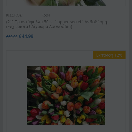
ΚΩΔΙΚΟΣ:
Ros4
(21) Τριαντάφυλλα 50εκ. " upper secret" Ανθοδέσμη.
(Ξεχωριστά ! Δίχρωμα Λουλούδια)
€
44.99
€
60.00
Έκπτωση 12%