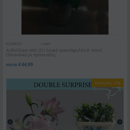
ΚΩΔΙΚΟΣ:
rosw1
Ανθοδέσμη από (21) λευκά τριαντάφυλλα Α' ποιοτ.
Ολλανδικά με πρασινάδες.
€
44.99
€
65.00
Έκπτωση 10%