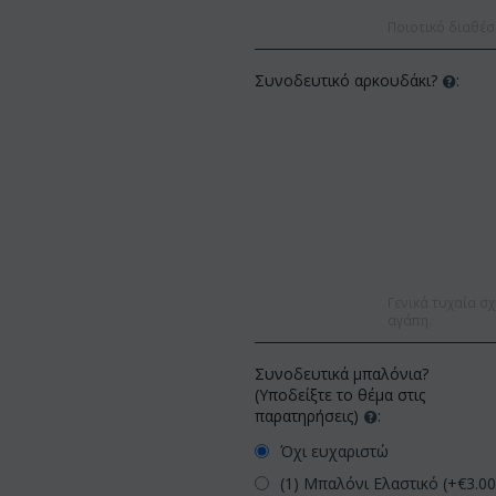
Ποιοτικό διαθέσ
Συνοδευτικό αρκουδάκι?
:
Γενικά τυχαία σχ
αγάπη.
Συνοδευτικά μπαλόνια?
(Υποδείξτε το θέμα στις
παρατηρήσεις)
:
Όχι ευχαριστώ
(1) Μπαλόνι Ελαστικό (+€
3.0