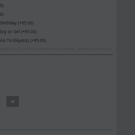
00
)
00
)
Birthday (+€
5.00
)
Boy or Girl (+€
5.00
)
Όλα Τα Θέματα) (+€
9.00
)
ώματα (ροζ ή σιέλ για νεογέννητα) (αγάπης - κόκκινα για αγάπη)