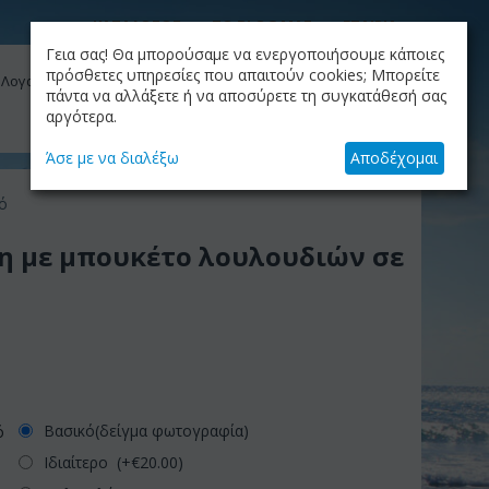
ΚΑΤΑΛΟΓΟΣ
ΤΟ BLOG ΜΑΣ
ΕΤΑΙΡΙΑ
Γεια σας! Θα μπορούσαμε να ενεργοποιήσουμε κάποιες
ΚΑΛΆΘΙ
πρόσθετες υπηρεσίες που απαιτούν cookies; Μπορείτε
 Λογαριασμός μου
Το καλάθι είναι άδειο
πάντα να αλλάξετε ή να αποσύρετε τη συγκατάθεσή σας
αργότερα.
+30.210.9319884
Skype Call
Άσε με να διαλέξω
Αποδέχομαι
ό
η με μπουκέτο λουλουδιών σε
Βασικό(δείγμα φωτογραφία)
ό
Ιδιαίτερο (+€
20.00
)