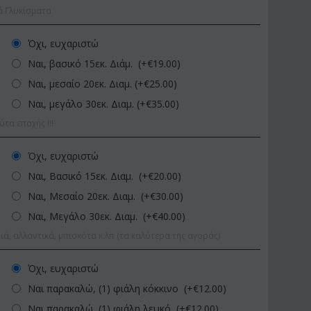
ά Γλυκίσματα
Όχι, ευχαριστώ
Ναι, βασικό 15εκ. Διάμ. (+€
19.00
)
Ναι, μεσαίο 20εκ. Διαμ. (+€
25.00
)
Ναι, μεγάλο 30εκ. Διαμ. (+€
35.00
)
α εποχής !!!
ΩΔΙΚΟΣ:
Afp1
ΚΩΔΙΚΟΣ:
Pl92
Όχι, ευχαριστώ
ρχιδέα φαλαίνοψις σε
Φυτό "Zamioculcas" (Zamia).
Ναι, Βασικό 15εκ. Διαμ. (+€
20.00
)
υάλινο βάζο
Ποιοτική Γλά...
Ναι, Μεσαίο 20εκ. Διαμ. (+€
30.00
)
€
39.99
€
54.99
45.00
€
65.00
Ναι, Μεγάλο 30εκ. Διαμ. (+€
40.00
)
ιά, αλλαντικά, μπισκότα κ.λπ (τα καλύτερα της αγοράς)
Όχι, ευχαριστώ
Ναι παρακαλώ, (1) φιάλη κόκκινο (+€
12.00
)
Ναι παρακαλώ, (1) φιάλη λευκό (+€
12.00
)