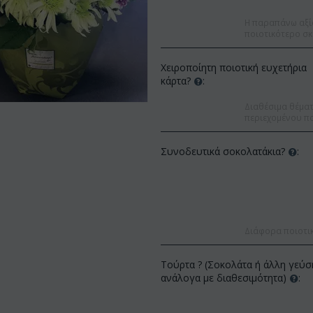
Η παραπάνω αξί
ποιοτικότερο σκ
Χειροποίητη ποιοτική ευχετήρια
κάρτα?
:
Διαθέσιμα θέματα
περιεχομένου πο
Συνοδευτικά σοκολατάκια?
:
Διάφορα ποιοτι
Έκπτωση 9%
Έκπτωση 12%
Τούρτα ? (Σοκολάτα ή άλλη γεύσ
ανάλογα με διαθεσιμότητα)
: