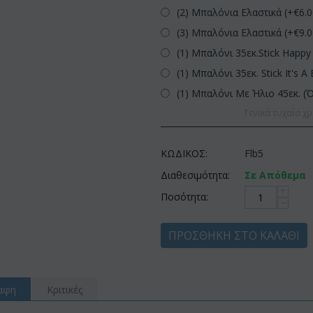
(2) Μπαλόνια Ελαστικά (+€
6.
(3) Μπαλόνια Ελαστικά (+€
9.
(1) Μπαλόνι 35εκ.Stick Happy 
(1) Μπαλόνι 35εκ. Stick It's A 
(1) Μπαλόνι Με Ήλιο 45εκ. (
Γενικά τυχαία χρ
ΚΩΔΙΚΟΣ:
Flb5
Διαθεσιμότητα:
Σε Απόθεμα
+
Ποσότητα:
−
ΠΡΟΣΘΉΚΗ ΣΤΟ ΚΑΛΆΘΙ
αφη
Κριτικές