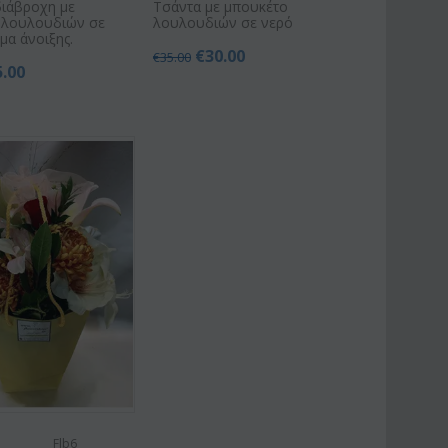
διάβροχη με
Τσάντα με μπουκέτο
 λουλουδιών σε
λουλουδιών σε νερό
μα άνοιξης.
€
30.00
€
35.00
5.00
Flb6