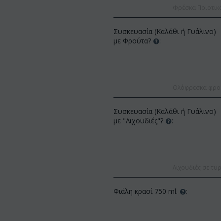
Φρέσκα Ποιοτικ
Συσκευασία (Καλάθι ή Γυάλινο)
με Φρούτα?
:
Ολόφρεσκα φρούτ
ΚΩΔΙΚΟΣ:
Af13
Afp3
Κ
Συσκευασία (Καλάθι ή Γυάλινο)
(21) τριαντάφυλλα 60-70 εκ.
φαλαίνοψις φυτό "(1)
Ο
με "Λιχουδιές"?
:
(διάφορα χρώμ...
λου...
γ
€
49.99
€
55.00
1.99
€
Λιχουδιές σε τυρ
Φιάλη κρασί 750 ml.
: