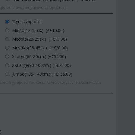
ιμο στην αγορά ανάλογα με την εποχή.
Όχι ευχαριστώ
Μικρό(12-15εκ.) (+€
10.00
)
Μεσαίο(20-25εκ.) (+€
15.00
)
Μεγάλο(35-45εκ.) (+€
28.00
)
XLarge(60-80cm.) (+€
55.00
)
XXLarge(90-100cm.) (+€
75.00
)
Jumbo(135-140cm.) (+€
155.00
)
έδια & χρώματα.Ροζ και μπλέ για νεογγέννητα.Κόκκινα για
0
)