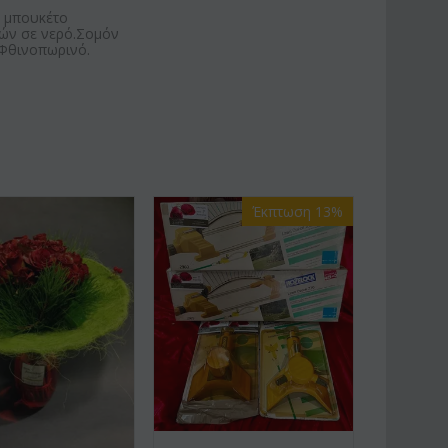
ε μπουκέτο
ών σε νερό.Σομόν
 Φθινοπωρινό.
Έκπτωση 13%