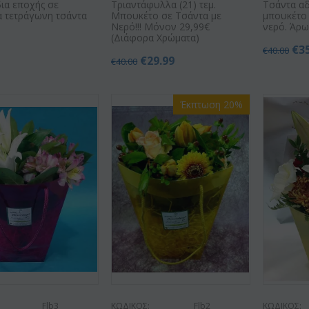
ια εποχής σε
Τριαντάφυλλα (21) τεμ.
Τσάντα α
α τετράγωνη τσάντα
Μπουκέτο σε Τσάντα με
μπουκέτο
Νερό!!! Μόνον 29,99€
νερό. Άρω
(Διάφορα Χρώματα)
€
3
€
40.00
€
29.99
€
40.00
Έκπτωση 20%
Flb3
ΚΩΔΙΚΟΣ:
Flb2
ΚΩΔΙΚΟΣ: