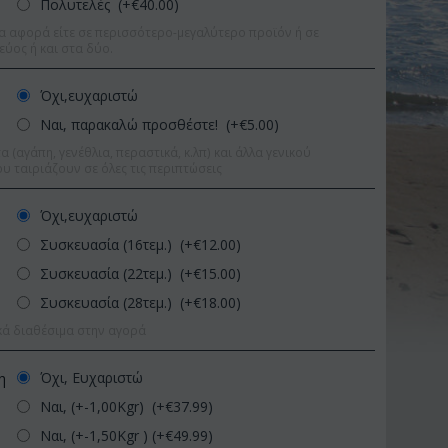
Πολυτελές (+€
40.00
)
α αφορά είτε σε περισσότερο-μεγαλύτερο προϊόν ή σε
εύος ή και στα δύο.
Όχι,ευχαριστώ
Ναι, παρακαλώ προσθέστε! (+€
5.00
)
 (αγάπη, γενέθλια, περαστικά, κ.λπ) και άλλα γενικού
υ ταιριάζουν σε όλες τις περιπτώσεις
Όχι,ευχαριστώ
Συσκευασία (16τεμ.) (+€
12.00
)
Συσκευασία (22τεμ.) (+€
15.00
)
Συσκευασία (28τεμ.) (+€
18.00
)
κά διαθέσιμα στην αγορά
Έκπτωση 11%
Έκπτωση 15%
Όχι, Ευχαριστώ
η
Ναι, (+-1,00Kgr) (+€
37.99
)
Ναι, (+-1,50Kgr ) (+€
49.99
)