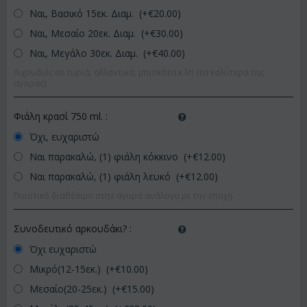
Ναι, Βασικό 15εκ. Διαμ. (+€
20.00
)
Ναι, Μεσαίο 20εκ. Διαμ. (+€
30.00
)
Ναι, Μεγάλο 30εκ. Διαμ. (+€
40.00
)
Λιχουδιές σε τυριά, αλλαντικά, μπισκότα κ.λπ (τα καλύτερα της
αγοράς)
Φιάλη κρασί 750 ml.
:
Όχι, ευχαριστώ
Ναι παρακαλώ, (1) φιάλη κόκκινο (+€
12.00
)
Ναι παρακαλώ, (1) φιάλη λευκό (+€
12.00
)
Ποιοτικό διαθέσιμο στην αγορά ανάλογα με την εποχή.
Συνοδευτικό αρκουδάκι?
:
Όχι ευχαριστώ
Μικρό(12-15εκ.) (+€
10.00
)
Μεσαίο(20-25εκ.) (+€
15.00
)