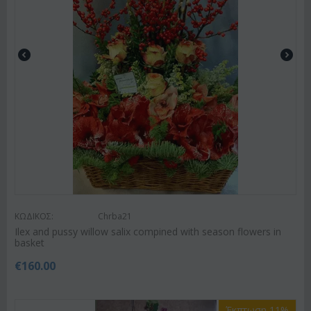
ΚΩΔΙΚΟΣ:
Chrba21
Ilex and pussy willow salix compined with season flowers in
basket
€
160.00
Έκπτωση 11%