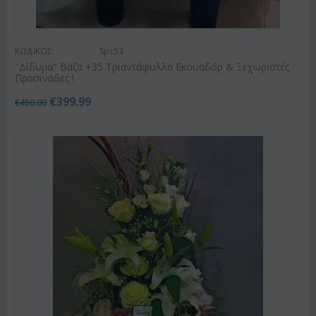
ΚΩΔΙΚΟΣ:
Spc53
"Δίδυμα" Βάζα +35 Τριαντάφυλλα Εκουαδόρ & Ξεχωριστές
Πρασινάδες !
€
399.99
€
450.00