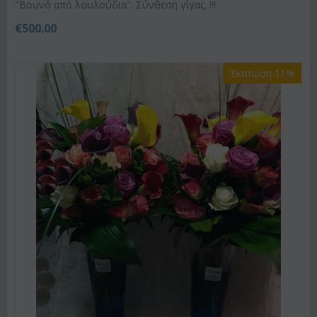
"Βουνό από λουλούδια". Σύνθεση γίγας. !!!
€
500.00
Έκπτωση 11%