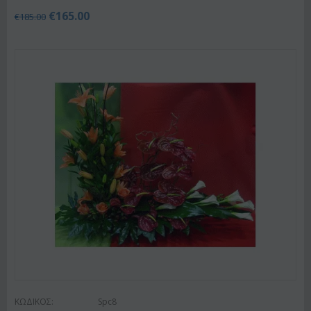
€
165.00
€
185.00
ΚΩΔΙΚΟΣ:
Spc8