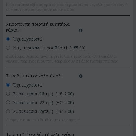
Η παραπάνω αξία αφορά είτε σε περισσότερο-μεγαλύτερο προϊόν ή
σε ποιοτικότερο σκεύος ή και στα δύο.
Χειροποίητη ποιοτική ευχετήρια
κάρτα?
:
Όχι,ευχαριστώ
Ναι, παρακαλώ προσθέστε! (+€
5.00
)
Διαθέσιμα θέματα (αγάπη, γενέθλια, περαστικά, κ.λπ) και άλλα
γενικού περιεχομένου που ταιριάζουν σε όλες τις περιπτώσεις
Συνοδευτικά σοκολατάκια?
:
Όχι,ευχαριστώ
Συσκευασία (16τεμ.) (+€
12.00
)
Συσκευασία (22τεμ.) (+€
15.00
)
Συσκευασία (28τεμ.) (+€
18.00
)
Διάφορα ποιοτικά διαθέσιμα στην αγορά
Τούρτα ? (Σοκολάτα ή άλλη γεύση