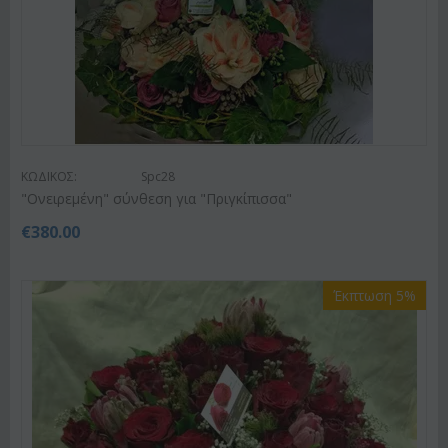
ΚΩΔΙΚΟΣ:
Spc28
"Ονειρεμένη" σύνθεση για "Πριγκίπισσα"
€
380.00
Έκπτωση 5%