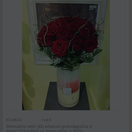
ΚΩΔΙΚΟΣ:
rosr4
Μπουκέτο από (40) κόκκινα τριαντάφυλλα Α'
ποιοτ.Ολλανδικά με πρασινάδες + Βάζο