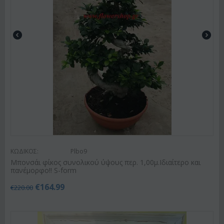
ΚΩΔΙΚΟΣ:
Plbo9
Μπονσάι φίκος συνολικού ύψους περ. 1,00μ.Ιδιαίτερο και
πανέμορφο!! S-form
€
164.99
€
220.00