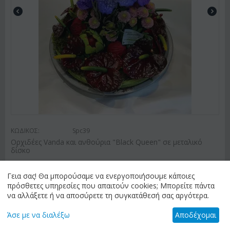
ΚΩΔΙΚΟΣ:
Spc39
Ορχιδέες Vanda και ανθούρια "Black Queen" σε μεταλικό
δίσκο
€
165.00
Γεια σας! Θα μπορούσαμε να ενεργοποιήσουμε κάποιες
πρόσθετες υπηρεσίες που απαιτούν cookies; Μπορείτε πάντα
να αλλάξετε ή να αποσύρετε τη συγκατάθεσή σας αργότερα.
ΑΠΟΣΤΟΛΗ ΛΟΥΛΟΥΔΙΩΝ
Άσε με να διαλέξω
Αποδέχομαι