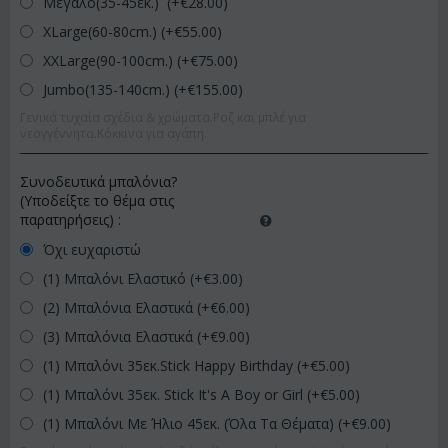
Μεγάλο(35-45εκ.) (+€
28.00
)
XLarge(60-80cm.) (+€
55.00
)
XXLarge(90-100cm.) (+€
75.00
)
Jumbo(135-140cm.) (+€
155.00
)
Γενικά τυχαία σχέδια & χρώματα.Ροζ και μπλέ για
νεογγέννητα.Κόκκινα για αγάπη.
Συνοδευτικά μπαλόνια?
(Υποδείξτε το θέμα στις
παρατηρήσεις)
:
Όχι ευχαριστώ
(1) Μπαλόνι Ελαστικό (+€
3.00
)
(2) Μπαλόνια Ελαστικά (+€
6.00
)
(3) Μπαλόνια Ελαστικά (+€
9.00
)
(1) Μπαλόνι 35εκ.Stick Happy Birthday (+€
5.00
)
(1) Μπαλόνι 35εκ. Stick It's A Boy or Girl (+€
5.00
)
(1) Μπαλόνι Με Ήλιο 45εκ. (Όλα Τα Θέματα) (+€
9.00
)