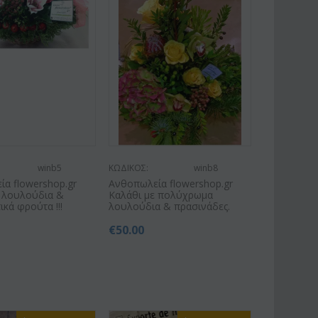
winb5
ΚΩΔΙΚΟΣ:
winb8
α flowershop.gr
Ανθοπωλεία flowershop.gr
ε λουλούδια &
Καλάθι με πολύχρωμα
ικά φρούτα !!!
λουλούδια & πρασινάδες.
€
50.00