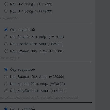
Ναι, (+-1,00Kgr) (+€
37.99
)
Ναι, (+-1,50Kgr ) (+€
49.99
)
ά Γλυκίσματα
Όχι, ευχαριστώ
Ναι, βασικό 15εκ. Διάμ. (+€
19.00
)
Ναι, μεσαίο 20εκ. Διαμ. (+€
25.00
)
Ναι, μεγάλο 30εκ. Διαμ. (+€
35.00
)
ΚΩΔΙΚΟΣ:
Afp1
ΚΩΔΙΚΟΣ:
Pl92
α εποχής !!!
Ορχιδέα φαλαίνοψις σε
Φυτό "Zamioculcas" (Zamia).
γυάλινο βάζο
Ποιοτική Γλά...
Όχι, ευχαριστώ
€
39.99
€
54.99
€
45.00
€
65.00
Ναι, Βασικό 15εκ. Διαμ. (+€
20.00
)
Ναι, Μεσαίο 20εκ. Διαμ. (+€
30.00
)
Ναι, Μεγάλο 30εκ. Διαμ. (+€
40.00
)
ιά, αλλαντικά, μπισκότα κ.λπ (τα καλύτερα της αγοράς)
Όχι, ευχαριστώ