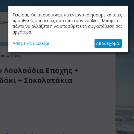
ΚΑΤΑΛΟΓΟΣ
ΤΟ BLOG ΜΑΣ
ΕΤΑΙΡΙΑ
Γεια σας! Θα μπορούσαμε να ενεργοποιήσουμε κάποιες
ΚΑΛΆΘΙ
πρόσθετες υπηρεσίες που απαιτούν cookies; Μπορείτε
 Λογαριασμός μου
Το καλάθι είναι άδειο
πάντα να αλλάξετε ή να αποσύρετε τη συγκατάθεσή σας
αργότερα.
+30.210.9319884
Skype Call
Άσε με να διαλέξω
Αποδέχομαι
οκολατάκια
ν Λουλούδια Εποχής +
δάκι + Σοκολατάκια