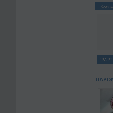
Κριτικέ
ΓΡΆΨΤ
ΠΑΡΟ