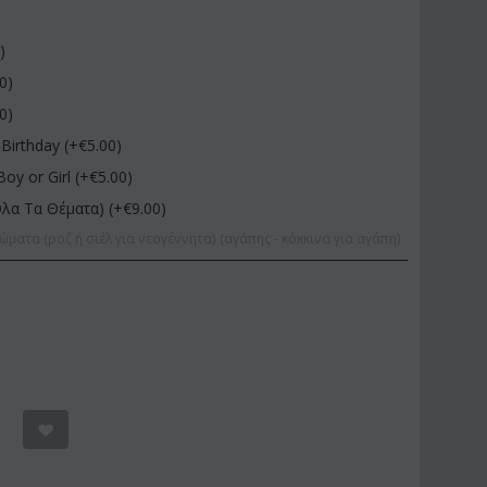
0
)
00
)
00
)
Birthday (+€
5.00
)
Boy or Girl (+€
5.00
)
Όλα Τα Θέματα) (+€
9.00
)
ώματα (ροζ ή σιέλ για νεογέννητα) (αγάπης - κόκκινα για αγάπη)