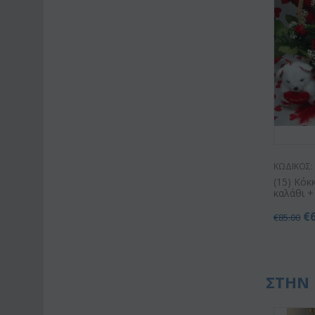
ΚΩΔΙΚΟΣ:
(15) Κόκ
καλάθι +
€
€
85.00
ΣΤΗΝ 