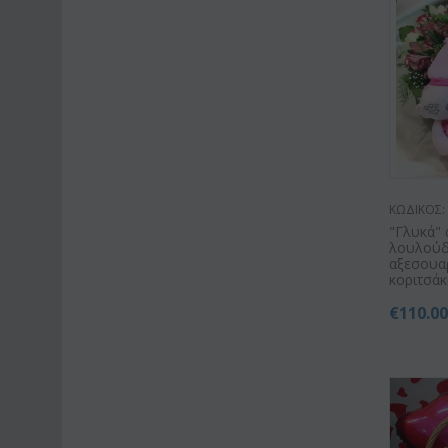
ΚΩΔΙΚΟΣ:
"Γλυκά" 
λουλούδ
αξεσουα
κοριτσάκι 
€
110.0