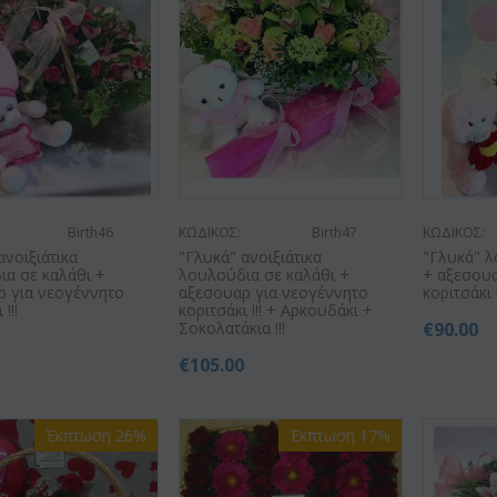
Birth46
ΚΩΔΙΚΟΣ:
Birth47
ΚΩΔΙΚΟΣ:
ανοιξιάτικα
"Γλυκά" ανοιξιάτικα
"Γλυκά" λ
ια σε καλάθι +
λουλούδια σε καλάθι +
+ αξεσουα
ρ για νεογέννητο
αξεσουαρ για νεογέννητο
κοριτσάκι !
!!!
κοριτσάκι !!! + Αρκουδάκι +
Σοκολατάκια !!!
€
90.00
0
€
105.00
Έκπτωση 26%
Έκπτωση 17%