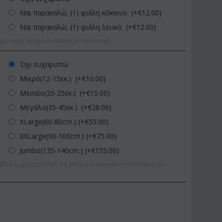
Ναι παρακαλώ, (1) φιάλη κόκκινο (+€
12.00
)
Ναι παρακαλώ, (1) φιάλη λευκό (+€
12.00
)
ιμο στην αγορά ανάλογα με την εποχή.
Όχι ευχαριστώ
Μικρό(12-15εκ.) (+€
10.00
)
Μεσαίο(20-25εκ.) (+€
15.00
)
Μεγάλο(35-45εκ.) (+€
28.00
)
XLarge(60-80cm.) (+€
55.00
)
XXLarge(90-100cm.) (+€
75.00
)
Jumbo(135-140cm.) (+€
155.00
)
έδια & χρώματα.Ροζ και μπλέ για νεογγέννητα.Κόκκινα για