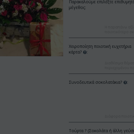
Παρακαλούμε επιλέξτε επιθυμητ
μέγεθος:
Η παραπάνω αξί
ποιοτικότερο σκ
Χειροποίητη ποιοτική ευχετήρια
κάρτα?
:
Διαθέσιμα θέματα
περιεχομένου πο
Συνοδευτικά σοκολατάκια?
:
Έκπτωση 9%
Έκπτωση 12%
Διάφορα ποιοτι
Τούρτα ? (Σοκολάτα ή άλλη γεύσ