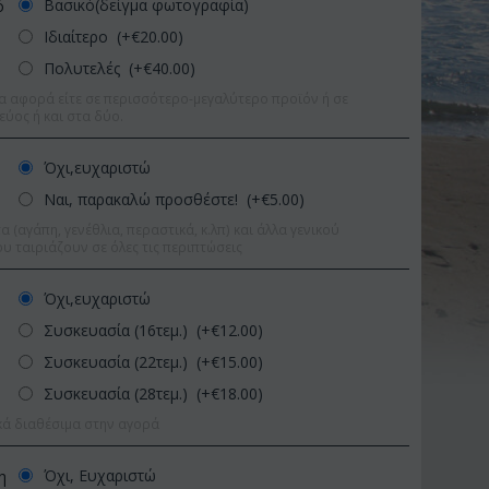
Βασικό(δείγμα φωτογραφία)
ό
Ιδιαίτερο (+€
20.00
)
Πολυτελές (+€
40.00
)
α αφορά είτε σε περισσότερο-μεγαλύτερο προϊόν ή σε
εύος ή και στα δύο.
Όχι,ευχαριστώ
Ναι, παρακαλώ προσθέστε! (+€
5.00
)
 (αγάπη, γενέθλια, περαστικά, κ.λπ) και άλλα γενικού
υ ταιριάζουν σε όλες τις περιπτώσεις
Όχι,ευχαριστώ
Συσκευασία (16τεμ.) (+€
12.00
)
Συσκευασία (22τεμ.) (+€
15.00
)
Συσκευασία (28τεμ.) (+€
18.00
)
Έκπτωση 11%
Έκπτωση 15
κά διαθέσιμα στην αγορά
Όχι, Ευχαριστώ
η