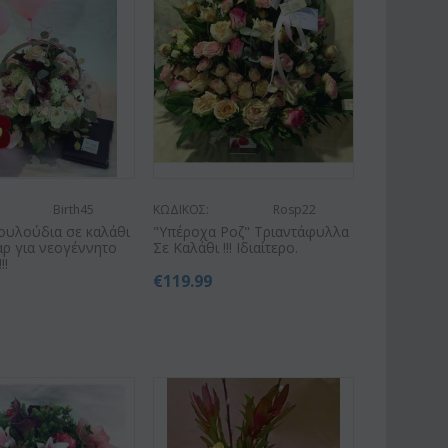
Birth45
ΚΩΔΙΚΟΣ:
Rosp22
ουλούδια σε καλάθι
"Υπέροχα Ροζ" Τριαντάφυλλα
ρ για νεογέννητο
Σε Καλάθι !!! Ιδιαίτερο.
!!
€
119.99