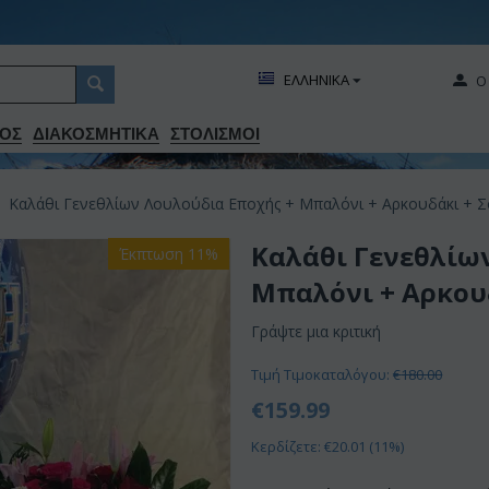
ΕΛΛΗΝΙΚΑ
Ο
ΟΣ
ΔΙΑΚΟΣΜΗΤΙΚA
ΣΤΟΛΙΣΜΟΙ
Καλάθι Γενεθλίων Λουλούδια Εποχής + Μπαλόνι + Αρκουδάκι + Σ
Καλάθι Γενεθλίω
Έκπτωση 11%
Μπαλόνι + Αρκου
Γράψτε μια κριτική
Τιμή Τιμοκαταλόγου:
€
180.00
€
159.99
Κερδίζετε: €
20.01
(
11
%)