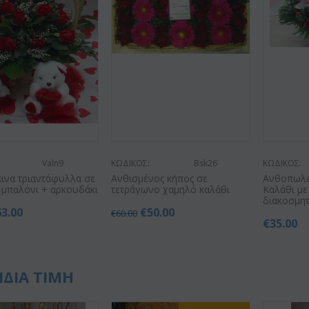
Valn9
ΚΩΔΙΚΟΣ:
Bsk26
ΚΩΔΙΚΟΣ:
κινα τριαντάφυλλα σε
Ανθισμένος κήπος σε
Ανθοπωλεί
 μπαλόνι + αρκουδάκι
τετράγωνο χαμηλό καλάθι
Καλάθι μ
διακοσμητ
63.00
€
50.00
€
60.00
€
35.00
ΙΔΙΑ ΤΙΜΗ