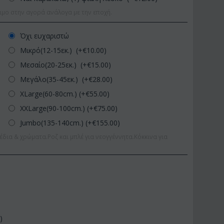
ιμο στην αγορά ανάλογα με την εποχή.
Όχι ευχαριστώ
Μικρό(12-15εκ.) (+€
10.00
)
Μεσαίο(20-25εκ.) (+€
15.00
)
Μεγάλο(35-45εκ.) (+€
28.00
)
XLarge(60-80cm.) (+€
55.00
)
XXLarge(90-100cm.) (+€
75.00
)
Jumbo(135-140cm.) (+€
155.00
)
έδια & χρώματα.Ροζ και μπλέ για νεογγέννητα.Κόκκινα για
0
)