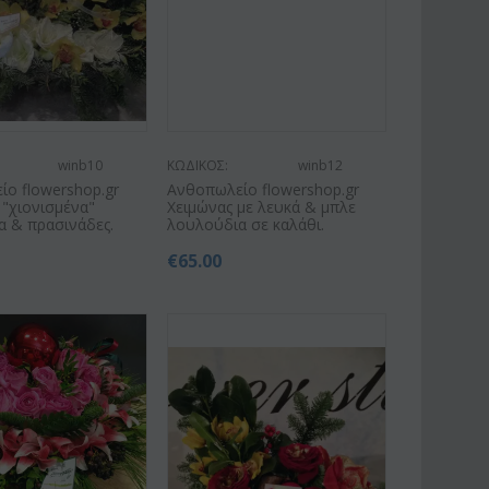
winb10
ΚΩΔΙΚΟΣ:
winb12
ο flowershop.gr
Ανθοπωλείο flowershop.gr
 "χιονισμένα"
Χειμώνας με λευκά & μπλε
α & πρασινάδες.
λουλούδια σε καλάθι.
€
65.00