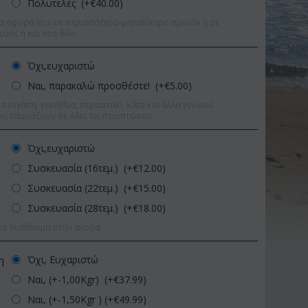
Πολυτελές (+€
40.00
)
α αφορά είτε σε περισσότερο-μεγαλύτερο προϊόν ή σε
εύος ή και στα δύο.
Όχι,ευχαριστώ
Ναι, παρακαλώ προσθέστε! (+€
5.00
)
 (αγάπη, γενέθλια, περαστικά, κ.λπ) και άλλα γενικού
υ ταιριάζουν σε όλες τις περιπτώσεις
Όχι,ευχαριστώ
Συσκευασία (16τεμ.) (+€
12.00
)
Συσκευασία (22τεμ.) (+€
15.00
)
Συσκευασία (28τεμ.) (+€
18.00
)
κά διαθέσιμα στην αγορά
πτωση 9%
Έκπτωση 11%
Όχι, Ευχαριστώ
η
Ναι, (+-1,00Kgr) (+€
37.99
)
Ναι, (+-1,50Kgr ) (+€
49.99
)