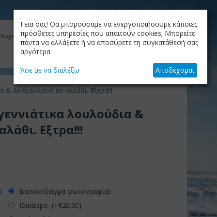
ΚΑΤΑΛΟΓΟΣ
ΤΟ BLOG ΜΑΣ
ΕΤΑΙΡΙΑ
Γεια σας! Θα μπορούσαμε να ενεργοποιήσουμε κάποιες
ΚΑΛΆΘΙ
πρόσθετες υπηρεσίες που απαιτούν cookies; Μπορείτε
 Λογαριασμός μου
Το καλάθι είναι άδειο
πάντα να αλλάξετε ή να αποσύρετε τη συγκατάθεσή σας
αργότερα.
+30.210.9319884
Skype Call
Άσε με να διαλέξω
Αποδέχομαι
 & Αλεξανδρινά σε καλάθι. Εξτρα!!!
γεννιάτικα λουλούδια &
λάθι. Εξτρα!!!
Βασικό(δείγμα φωτογραφία)
ό
Ιδιαίτερο (+€
20.00
)