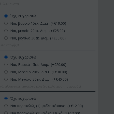
ά Γλυκίσματα
Όχι, ευχαριστώ
Ναι, βασικό 15εκ. Διάμ. (+€
19.00
)
Ναι, μεσαίο 20εκ. Διαμ. (+€
25.00
)
Ναι, μεγάλο 30εκ. Διαμ. (+€
35.00
)
α εποχής !!!
f13
ΚΩΔΙΚΟΣ:
Afp1
ΚΩΔΙΚΟΣ:
Όχι, ευχαριστώ
0-70 εκ.
Ορχιδέα φαλαίνοψις σε
Φυτό "Zamio
Ναι, Βασικό 15εκ. Διαμ. (+€
20.00
)
γυάλινο βάζο
Ποιοτική Γλά
Ναι, Μεσαίο 20εκ. Διαμ. (+€
30.00
)
€
39.99
€
54.
€
45.00
€
65.00
Ναι, Μεγάλο 30εκ. Διαμ. (+€
40.00
)
ιά, αλλαντικά, μπισκότα κ.λπ (τα καλύτερα της αγοράς)
Όχι, ευχαριστώ
Ναι παρακαλώ, (1) φιάλη κόκκινο (+€
12.00
)
Ναι παρακαλώ, (1) φιάλη λευκό (+€
12.00
)