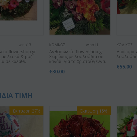
winb13
ΚΩΔΙΚΟΣ:
winb11
ΚΩΔΙΚΟΣ:
είο flowershop.gr
Ανθοπωλείο flowershop.gr
Διάφορα χ
 με λευκά & ροζ
Χειμώνας με λουλούδια σε
λουλούδια
α σε καλάθι.
καλάθι για τα Χριστούγεννα.
€
55.00
€
30.00
ΙΔΙΑ ΤΙΜΗ
Έκπτωση 27%
Έκπτωση 15%