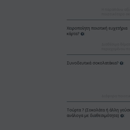
Η παραπάνω αξί
ποιοτικότερο σκ
Χειροποίητη ποιοτική ευχετήρια
κάρτα?
:
Διαθέσιμα θέματα
περιεχομένου πο
Συνοδευτικά σοκολατάκια?
:
Διάφορα ποιοτι
Έκ
2%
Έκπτωση 12%
Τούρτα ? (Σοκολάτα ή άλλη γεύσ
ανάλογα με διαθεσιμότητα)
: