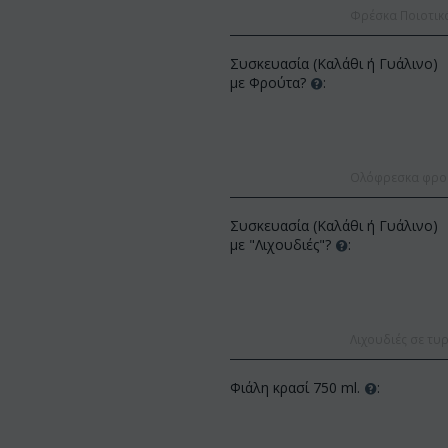
Φρέσκα Ποιοτικ
Συσκευασία (Καλάθι ή Γυάλινο)
με Φρούτα?
:
Ολόφρεσκα φρούτ
ΚΩΔΙΚΟΣ:
A
ΚΩΔΙΚΟΣ:
Afp3
Συσκευασία (Καλάθι ή Γυάλινο)
(21) τριαντάφυλλα 6
Ορχιδέα φαλαίνοψις φυτό "(1)
με "Λιχουδιές"?
:
(διάφορα χρώμ...
στέλεχος λου...
€
49.99
€
55.00
€
21.99
€
25.00
Λιχουδιές σε τυρ
Φιάλη κρασί 750 ml.
: