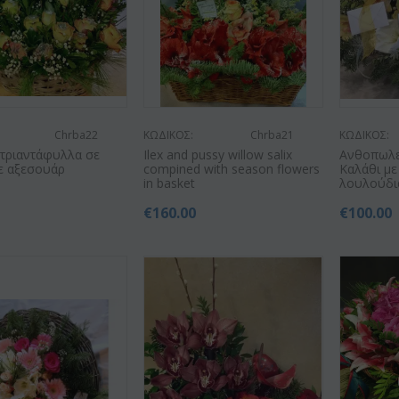
Chrba22
ΚΩΔΙΚΟΣ:
Chrba21
ΚΩΔΙΚΟΣ:
d τριαντάφυλλα σε
Ilex and pussy willow salix
Ανθοπωλεί
με αξεσουάρ
compined with season flowers
Καλάθι με
in basket
λουλούδι
0
€
160.00
€
100.00