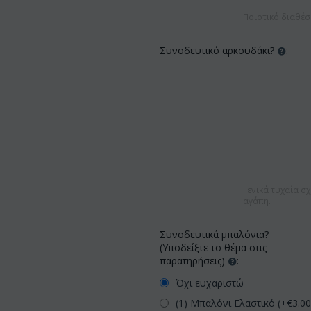
Ποιοτικό διαθέσ
Συνοδευτικό αρκουδάκι?
:
Γενικά τυχαία σχ
αγάπη.
Συνοδευτικά μπαλόνια?
(Υποδείξτε το θέμα στις
παρατηρήσεις)
:
Όχι ευχαριστώ
(1) Μπαλόνι Ελαστικό (+€
3.0