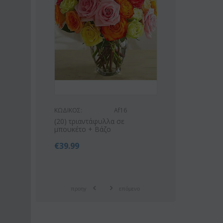
ΚΩΔΙΚΟΣ:
Af16
ΚΩΔΙΚΟΣ:
Af9
(20) τριαντάφυλλα σε
Ροζ ή λευκό μπουκέτο με
μπουκέτο + Βάζο
οριένταλ λίλιουμ
€
39.99
€
42.99
€
55.00
προηγ
επόμενο