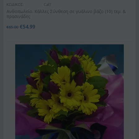
ΚΩΔΙΚΟΣ:
Cal7
Ανθοπωλείο. Κάλλες Σύνθεση σε γυάλινο βάζο (10) τεμ. &
πρασινάδες
€
54.99
€
65.00