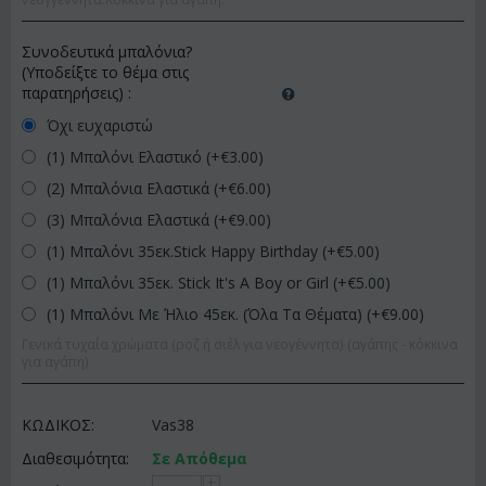
Συνοδευτικά μπαλόνια?
(Υποδείξτε το θέμα στις
παρατηρήσεις)
:
Όχι ευχαριστώ
(1) Μπαλόνι Ελαστικό (+€
3.00
)
(2) Μπαλόνια Ελαστικά (+€
6.00
)
(3) Μπαλόνια Ελαστικά (+€
9.00
)
(1) Μπαλόνι 35εκ.Stick Happy Birthday (+€
5.00
)
(1) Μπαλόνι 35εκ. Stick It's A Boy or Girl (+€
5.00
)
(1) Μπαλόνι Με Ήλιο 45εκ. (Όλα Τα Θέματα) (+€
9.00
)
Γενικά τυχαία χρώματα (ροζ ή σιέλ για νεογέννητα) (αγάπης - κόκκινα
για αγάπη)
ΚΩΔΙΚΟΣ:
Vas38
Διαθεσιμότητα:
Σε Απόθεμα
+