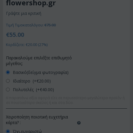
flowershop.gr
Γράψτε μια κριτική
Τιμή Τιμοκαταλόγου:
€
75.00
€
55.00
Κερδίζετε: €
20.00
(
27
%)
Παρακαλούμε επιλέξτε επιθυμητό
μέγεθος:
Βασικό(δείγμα φωτογραφία)
Ιδιαίτερο (+€
20.00
)
Πολυτελές (+€
40.00
)
Η παραπάνω αξία αφορά είτε σε περισσότερο-μεγαλύτερο προϊόν ή
σε ποιοτικότερο σκεύος ή και στα δύο.
Χειροποίητη ποιοτική ευχετήρια
κάρτα?
:
Όχι,ευχαριστώ