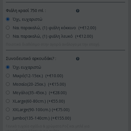
Φιάλη κρασί 750 ml.
:
Όχι, ευχαριστώ
Ναι παρακαλώ, (1) φιάλη κόκκινο (+€
12.00
)
Ναι παρακαλώ, (1) φιάλη λευκό (+€
12.00
)
Ποιοτικό διαθέσιμο στην αγορά ανάλογα με την εποχή.
Συνοδευτικό αρκουδάκι?
:
Όχι ευχαριστώ
Μικρό(12-15εκ.) (+€
10.00
)
Μεσαίο(20-25εκ.) (+€
15.00
)
Μεγάλο(35-45εκ.) (+€
28.00
)
XLarge(60-80cm.) (+€
55.00
)
XXLarge(90-100cm.) (+€
75.00
)
Jumbo(135-140cm.) (+€
155.00
)
Γενικά τυχαία σχέδια & χρώματα.Ροζ και μπλέ για
νεογγέννητα.Κόκκινα για αγάπη.