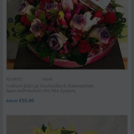
ΚΩΔΙΚΟΣ:
Vas49
Γυάλινο βάζο με λουλούδια & διακοσμητική
άμμο.Ανθοπωλείο στη Νέα Σμύρνη.
€
55.00
€
60.00