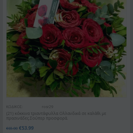
ΚΩΔΙΚΟΣ:
rosr29
(21) κόκκινα τριαντάφυλλα Ολλανδικά σε καλάθι με
πρασινάδες.Σούπερ προσφορά.
€
53.99
€
65.00