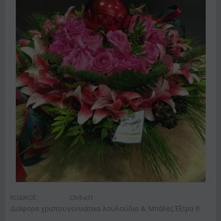
ΚΩΔΙΚΟΣ:
Chrba31
Διάφορα χριστουγεννιάτικα λουλούδια & Μπάλες.Έξτρα !!!