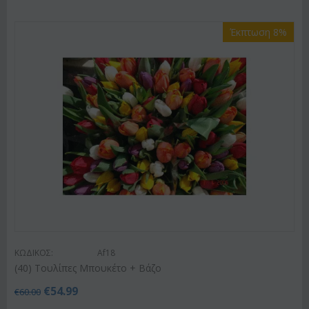
Έκπτωση 8%
ΚΩΔΙΚΟΣ:
Af18
(40) Τουλίπες Μπουκέτο + Βάζο
€
54.99
€
60.00