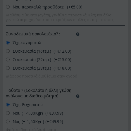
Ναι, παρακαλώ προσθέστε! (+€
5.00
)
Διαθέσιμα θέματα (αγάπη, γενέθλια, περαστικά, κ.λπ) και άλλα
γενικού περιεχομένου που ταιριάζουν σε όλες τις περιπτώσεις
Συνοδευτικά σοκολατάκια?
:
Όχι,ευχαριστώ
Συσκευασία (16τεμ.) (+€
12.00
)
Συσκευασία (22τεμ.) (+€
15.00
)
Συσκευασία (28τεμ.) (+€
18.00
)
Διάφορα ποιοτικά διαθέσιμα στην αγορά
Τούρτα ? (Σοκολάτα ή άλλη γεύση
ανάλογα με διαθεσιμότητα)
:
Όχι, Ευχαριστώ
Ναι, (+-1,00Kgr) (+€
37.99
)
Ναι, (+-1,50Kgr ) (+€
49.99
)
Φρέσκα Ποιοτικά Γλυκίσματα