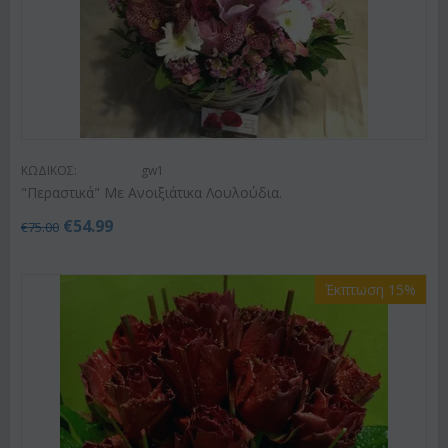
ΚΩΔΙΚΟΣ:
gw1
"Περαστικά" Με Ανοιξιάτικα Λουλούδια.
€
54.99
€
75.00
Έκπτωση 15%