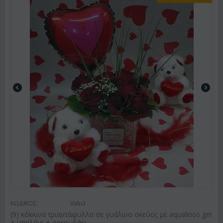
ΚΩΔΙΚΟΣ:
Valn3
(9) κόκκινα τριαντάφυλλα σε γυάλινο σκεύος με aqualinos gel
+ μπαλόνι + αρκουδάκι