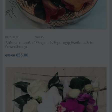
ΚΩΔΙΚΟΣ:
Vas35
Βάζο με σπιραλ κάλλες και άνθη εποχής!!!Ανθοπωλείο
flowershop.gr
€
55.00
€
75.00