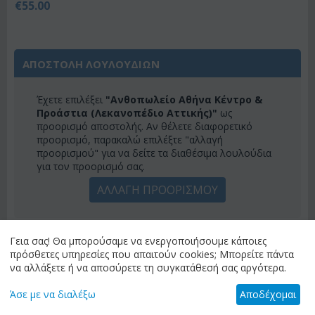
€
55.00
ΑΠΟΣΤΟΛΗ ΛΟΥΛΟΥΔΙΩΝ
Έχετε επιλέξει
"Ανθοπωλείο Αθήνα Κέντρο &
Προάστια (Λεκανοπέδιο Αττικής)"
ως
προορισμό αποστολής. Αν θέλετε διαφορετικό
προορισμό, παρακαλώ επιλέξτε "αλλαγή
προορισμού" για να δείτε τα διαθέσιμα λουλούδια
για τον προορισμό σας.
ΑΛΛΑΓΗ ΠΡΟΟΡΙΣΜΟΥ
Γεια σας! Θα μπορούσαμε να ενεργοποιήσουμε κάποιες
ΚΑΤΗΓΟΡΙΕΣ
πρόσθετες υπηρεσίες που απαιτούν cookies; Μπορείτε πάντα
να αλλάξετε ή να αποσύρετε τη συγκατάθεσή σας αργότερα.
ΜΕΝΟΎ
Άσε με να διαλέξω
Αποδέχομαι