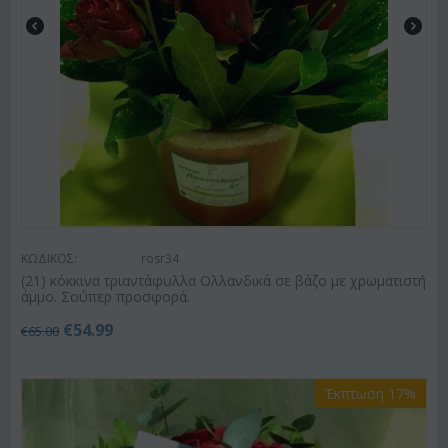
ΚΩΔΙΚΟΣ:
rosr34
(21) κόκκινα τριαντάφυλλα Ολλανδικά σε βάζο με χρωματιστή
άμμο. Σούπερ προσφορά.
€
54.99
€
65.00
Έκπτωση 17%