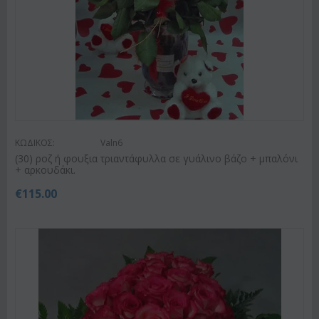
ΚΩΔΙΚΟΣ:
Valn6
(30) ροζ ή φουξια τριαντάφυλλα σε γυάλινο βάζο + μπαλόνι
+ αρκουδάκι.
€
115.00