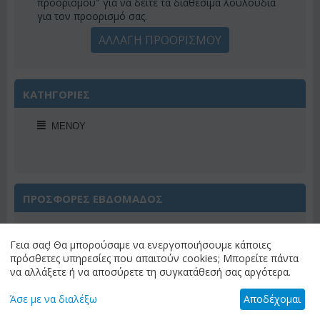
προορισμού" για να δείτε τα διαθέσιμα λουλούδια
για τον προορισμό σας.
ΑΛΛΑΓΗ ΠΡΟΟΡΙΣΜΟΥ
ΚΑΤΗΓΟΡΙΕΣ
ΜΕΝΟΎ
ΠΡΟΣΦΟΡΕΣ ΕΒΔΟΜΑΔΟΣ
Γεια σας! Θα μπορούσαμε να ενεργοποιήσουμε κάποιες
πρόσθετες υπηρεσίες που απαιτούν cookies; Μπορείτε πάντα
να αλλάξετε ή να αποσύρετε τη συγκατάθεσή σας αργότερα.
Έκπτωση 22%
Άσε με να διαλέξω
Αποδέχομαι