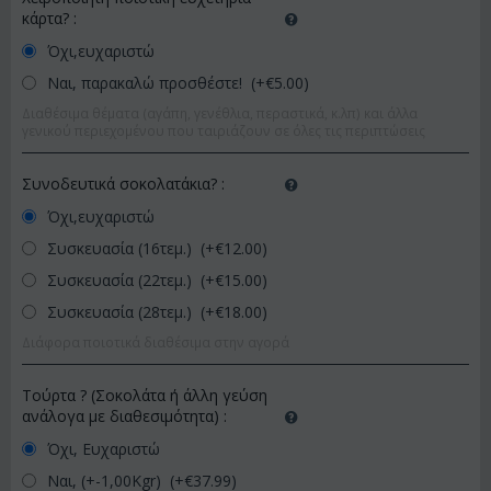
κάρτα?
:
Όχι,ευχαριστώ
Ναι, παρακαλώ προσθέστε! (+€
5.00
)
Διαθέσιμα θέματα (αγάπη, γενέθλια, περαστικά, κ.λπ) και άλλα
γενικού περιεχομένου που ταιριάζουν σε όλες τις περιπτώσεις
Συνοδευτικά σοκολατάκια?
:
Όχι,ευχαριστώ
Συσκευασία (16τεμ.) (+€
12.00
)
Συσκευασία (22τεμ.) (+€
15.00
)
Συσκευασία (28τεμ.) (+€
18.00
)
Διάφορα ποιοτικά διαθέσιμα στην αγορά
Τούρτα ? (Σοκολάτα ή άλλη γεύση
ανάλογα με διαθεσιμότητα)
:
Όχι, Ευχαριστώ
Ναι, (+-1,00Kgr) (+€
37.99
)