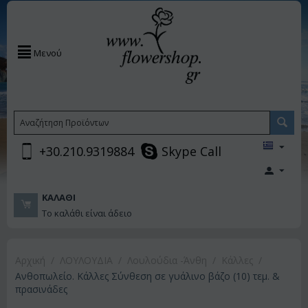
Μενού
+30.210.9319884
Skype Call
ΚΑΛΆΘΙ
Το καλάθι είναι άδειο
Αρχική
/
ΛΟΥΛΟΥΔΙΑ
/
Λουλούδια -Άνθη
/
Κάλλες
/
Ανθοπωλείο. Κάλλες Σύνθεση σε γυάλινο βάζο (10) τεμ. &
πρασινάδες