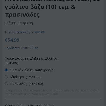
γυάλινο βάζο (10) τεμ. &
πρασινάδες
Γράψτε μια κριτική
Τιμή Τιμοκαταλόγου:
€
65.00
€
54.99
Κερδίζετε: €
10.01
(
15
%)
Παρακαλούμε επιλέξτε επιθυμητό
μέγεθος:
Βασικό(δείγμα φωτογραφία)
Ιδιαίτερο (+€
20.00
)
Πολυτελές (+€
40.00
)
Η παραπάνω αξία αφορά είτε σε περισσότερο-μεγαλύτερο προϊόν ή
σε ποιοτικότερο σκεύος ή και στα δύο.
Χειροποίητη ποιοτική ευχετήρια