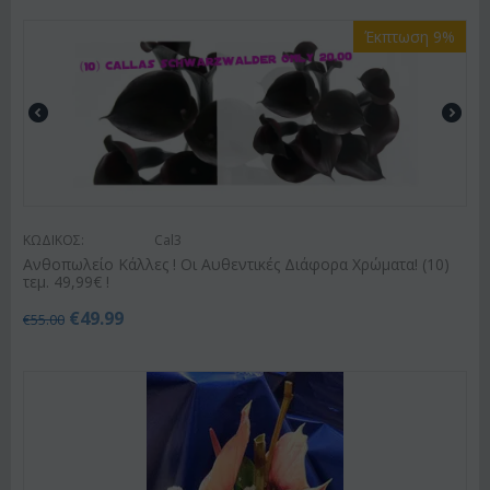
Έκπτωση 9%
ΚΩΔΙΚΟΣ:
Cal3
Ανθοπωλείο Κάλλες ! Οι Αυθεντικές Διάφορα Χρώματα! (10)
τεμ. 49,99€ !
€
49.99
€
55.00