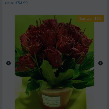
€
54.99
€
75.00
Έκπτωση 15%