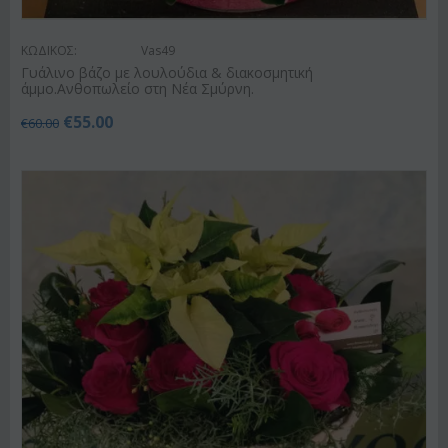
ΚΩΔΙΚΟΣ:
Vas49
Γυάλινο βάζο με λουλούδια & διακοσμητική
άμμο.Ανθοπωλείο στη Νέα Σμύρνη.
€
55.00
€
60.00