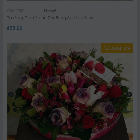
ΚΩΔΙΚΟΣ:
Newg6
Γυάλινη Πιατέλα με Σύνθεση Λουλουδιών
€
55.00
Έκπτωση 8%