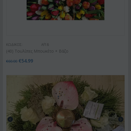
ΚΩΔΙΚΟΣ:
Af18
(40) Τουλίπες Μπουκέτο + Βάζο
€
54.99
€
60.00