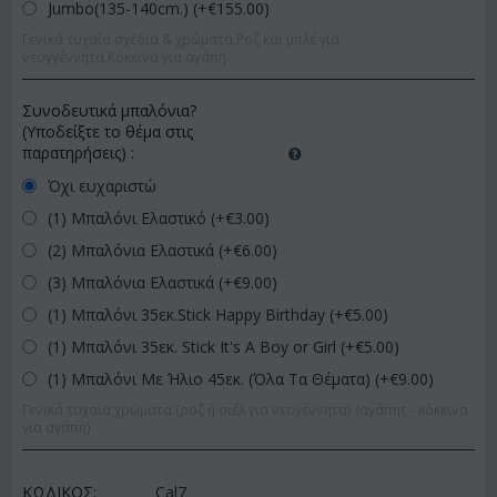
Jumbo(135-140cm.) (+€
155.00
)
Γενικά τυχαία σχέδια & χρώματα.Ροζ και μπλέ για
νεογγέννητα.Κόκκινα για αγάπη.
Συνοδευτικά μπαλόνια?
(Υποδείξτε το θέμα στις
παρατηρήσεις)
:
Όχι ευχαριστώ
(1) Μπαλόνι Ελαστικό (+€
3.00
)
(2) Μπαλόνια Ελαστικά (+€
6.00
)
(3) Μπαλόνια Ελαστικά (+€
9.00
)
(1) Μπαλόνι 35εκ.Stick Happy Birthday (+€
5.00
)
(1) Μπαλόνι 35εκ. Stick It's A Boy or Girl (+€
5.00
)
(1) Μπαλόνι Με Ήλιο 45εκ. (Όλα Τα Θέματα) (+€
9.00
)
Γενικά τυχαία χρώματα (ροζ ή σιέλ για νεογέννητα) (αγάπης - κόκκινα
για αγάπη)
ΚΩΔΙΚΟΣ:
Cal7