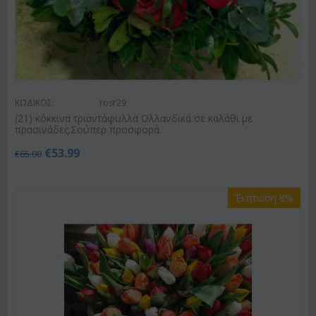
ΚΩΔΙΚΟΣ:
rosr29
(21) κόκκινα τριαντάφυλλα Ολλανδικά σε καλάθι με
πρασινάδες.Σούπερ προσφορά.
€
53.99
€
65.00
Έκπτωση 8%