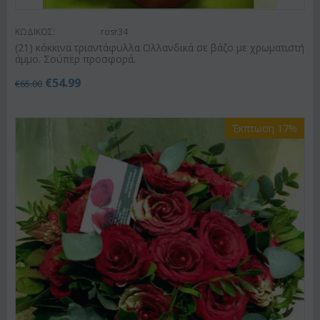
ΚΩΔΙΚΟΣ:
rosr34
(21) κόκκινα τριαντάφυλλα Ολλανδικά σε βάζο με χρωματιστή
άμμο. Σούπερ προσφορά.
€
54.99
€
65.00
Έκπτωση 17%