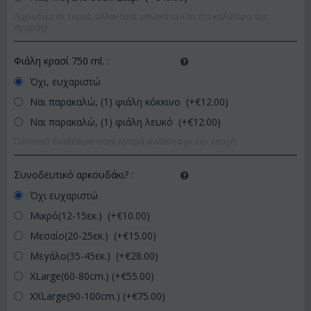
Λιχουδιές σε τυριά, αλλαντικά, μπισκότα κ.λπ (τα καλύτερα της
αγοράς)
Φιάλη κρασί 750 ml.
:
Όχι, ευχαριστώ
Ναι παρακαλώ, (1) φιάλη κόκκινο (+€
12.00
)
Ναι παρακαλώ, (1) φιάλη λευκό (+€
12.00
)
Ποιοτικό διαθέσιμο στην αγορά ανάλογα με την εποχή.
Συνοδευτικό αρκουδάκι?
:
Όχι ευχαριστώ
Μικρό(12-15εκ.) (+€
10.00
)
Μεσαίο(20-25εκ.) (+€
15.00
)
Μεγάλο(35-45εκ.) (+€
28.00
)
XLarge(60-80cm.) (+€
55.00
)
XXLarge(90-100cm.) (+€
75.00
)