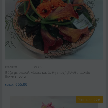
ΚΩΔΙΚΟΣ:
Vas35
Βάζο με σπιραλ κάλλες και άνθη εποχής!!!Ανθοπωλείο
flowershop.gr
€
55.00
€
75.00
Έκπτωση 27%