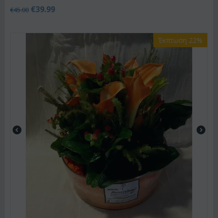
€
39.99
€
45.00
Έκπτωση 22%