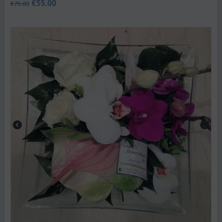
€
55.00
€
75.00