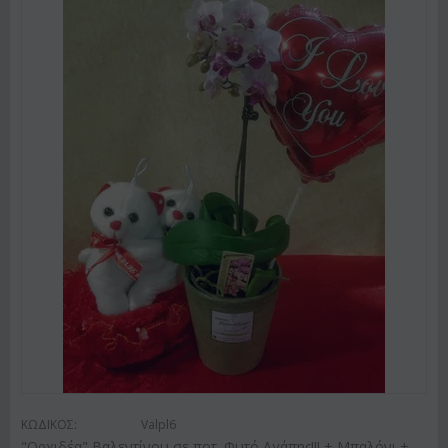
ΚΩΔΙΚΟΣ:
Valpl6
"Ορχιδέα" Βαλεντίνου σε ποτ. Φυτό Αγάπης!!! + Μπαλόνι +