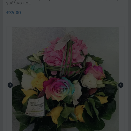
γυάλινο ποτ.
€
35.00