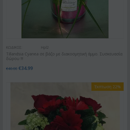
ΚΩΔΙΚΟΣ:
Hpl2
Tillandsia Cyanea σε βάζο με διακοσμητική άμμο. Συσκευασία
δώρου !!!
€
34.99
€
40.00
Έκπτωση 22%