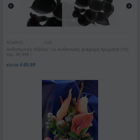
ΚΩΔΙΚΟΣ:
Cal3
Ανθοπωλείο Κάλλες ! Οι Αυθεντικές Διάφορα Χρώματα! (10)
τεμ. 49,99€ !
€
49.99
€
55.00