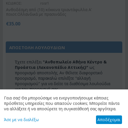
ΚΩΔΙΚΟΣ:
rosr1
Ανθοδέσμη από (10) κόκκινα τριαντάφυλλα Α'
ποιοτ.Ολλανδικά με πρασινάδες
€
35.00
ΑΠΟΣΤΟΛΗ ΛΟΥΛΟΥΔΙΩΝ
Έχετε επιλέξει
"Ανθοπωλείο Αθήνα Κέντρο &
Προάστια (Λεκανοπέδιο Αττικής)"
ως
προορισμό αποστολής. Αν θέλετε διαφορετικό
προορισμό, παρακαλώ επιλέξτε "αλλαγή
προορισμού" για να δείτε τα διαθέσιμα λουλούδια
για τον προορισμό σας.
Γεια σας! Θα μπορούσαμε να ενεργοποιήσουμε κάποιες
ΑΛΛΑΓΗ ΠΡΟΟΡΙΣΜΟΥ
πρόσθετες υπηρεσίες που απαιτούν cookies; Μπορείτε πάντα
να αλλάξετε ή να αποσύρετε τη συγκατάθεσή σας αργότερα.
Άσε με να διαλέξω
Αποδέχομαι
ΚΑΤΗΓΟΡΙΕΣ