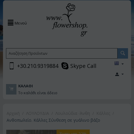
Μενού
+30.210.9319884
Skype Call
ΚΑΛΆΘΙ
Το καλάθι είναι άδειο
Αρχική
/
ΛΟΥΛΟΥΔΙΑ
/
Λουλούδια -Άνθη
/
Κάλλες
/
Ανθοπωλείο. Κάλλες Σύνθεση σε γυάλινο βάζο
Έκπτωση 22%