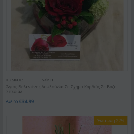
ΚΩΔΙΚΟΣ:
Valn31
Άγιος Βαλεντίνος Λουλούδια Σε Σχήμα Καρδιάς Σε Βάζο.
Σπέσιαλ
€
34.99
€
45.00
Έκπτωση 22%