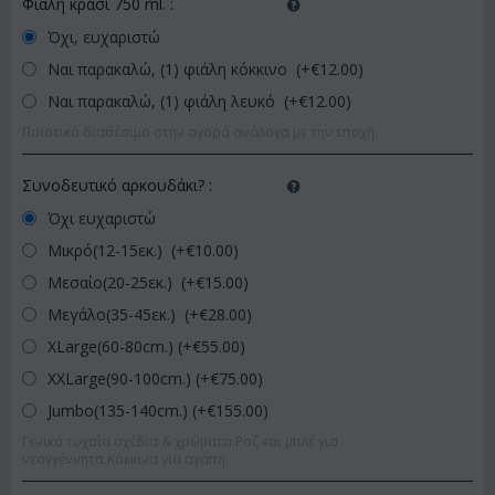
Φιάλη κρασί 750 ml.
:
Όχι, ευχαριστώ
Ναι παρακαλώ, (1) φιάλη κόκκινο (+€
12.00
)
Ναι παρακαλώ, (1) φιάλη λευκό (+€
12.00
)
Ποιοτικό διαθέσιμο στην αγορά ανάλογα με την εποχή.
Συνοδευτικό αρκουδάκι?
:
Όχι ευχαριστώ
Μικρό(12-15εκ.) (+€
10.00
)
Μεσαίο(20-25εκ.) (+€
15.00
)
Μεγάλο(35-45εκ.) (+€
28.00
)
XLarge(60-80cm.) (+€
55.00
)
XXLarge(90-100cm.) (+€
75.00
)
Jumbo(135-140cm.) (+€
155.00
)
Γενικά τυχαία σχέδια & χρώματα.Ροζ και μπλέ για
νεογγέννητα.Κόκκινα για αγάπη.