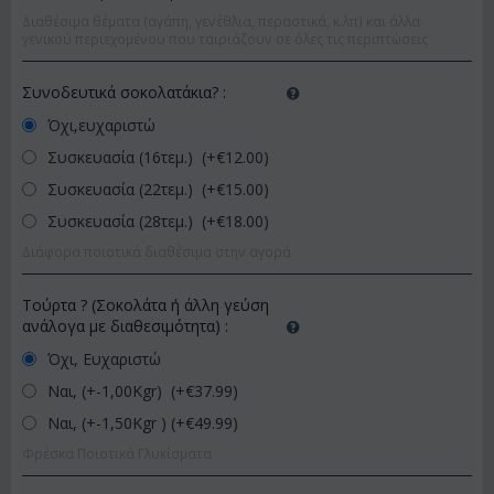
Διαθέσιμα θέματα (αγάπη, γενέθλια, περαστικά, κ.λπ) και άλλα
γενικού περιεχομένου που ταιριάζουν σε όλες τις περιπτώσεις
Συνοδευτικά σοκολατάκια?
:
Όχι,ευχαριστώ
Συσκευασία (16τεμ.) (+€
12.00
)
Συσκευασία (22τεμ.) (+€
15.00
)
Συσκευασία (28τεμ.) (+€
18.00
)
Διάφορα ποιοτικά διαθέσιμα στην αγορά
Τούρτα ? (Σοκολάτα ή άλλη γεύση
ανάλογα με διαθεσιμότητα)
:
Όχι, Ευχαριστώ
Ναι, (+-1,00Kgr) (+€
37.99
)
Ναι, (+-1,50Kgr ) (+€
49.99
)
Φρέσκα Ποιοτικά Γλυκίσματα