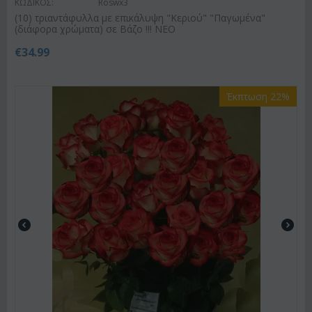
ΚΩΔΙΚΟΣ:
Roswx3
(10) τριαντάφυλλα με επικάλυψη "Κεριού" "Παγωμένα"
(διάφορα χρώματα) σε Βάζο !!! ΝΕΟ
€
34.99
Έκπτωση 22%