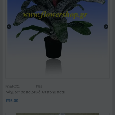
ΚΩΔΙΚΟΣ:
Pl82
"Αίχμεα" σε ποιοτικό Artstone ποτ!!!
€
35.00