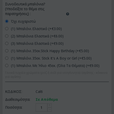
Συνοδευτικά μπαλόνια?
(Υποδείξτε το θέμα στις
παρατηρήσεις)
:
Όχι ευχαριστώ
(1) Μπαλόνι Ελαστικό (+€
3.00
)
(2) Μπαλόνια Ελαστικά (+€
6.00
)
(3) Μπαλόνια Ελαστικά (+€
9.00
)
(1) Μπαλόνι 35εκ.Stick Happy Birthday (+€
5.00
)
(1) Μπαλόνι 35εκ. Stick It's A Boy or Girl (+€
5.00
)
(1) Μπαλόνι Με Ήλιο 45εκ. (Όλα Τα Θέματα) (+€
9.00
)
Γενικά τυχαία χρώματα (ροζ ή σιέλ για νεογέννητα) (αγάπης - κόκκινα
για αγάπη)
ΚΩΔΙΚΟΣ:
Cal6
Διαθεσιμότητα:
Σε Απόθεμα
+
Ποσότητα:
−