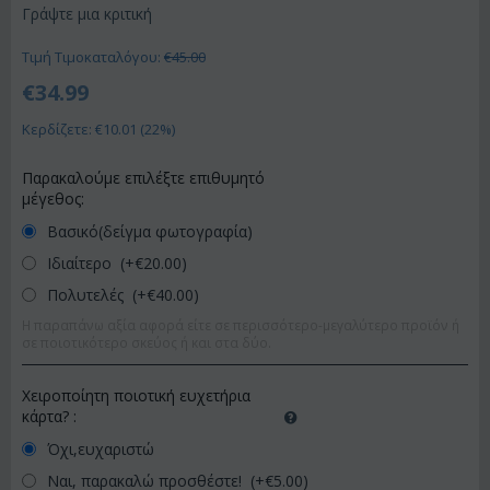
Γράψτε μια κριτική
Τιμή Τιμοκαταλόγου:
€
45.00
€
34.99
Κερδίζετε: €
10.01
(
22
%)
Παρακαλούμε επιλέξτε επιθυμητό
μέγεθος:
Βασικό(δείγμα φωτογραφία)
Ιδιαίτερο (+€
20.00
)
Πολυτελές (+€
40.00
)
Η παραπάνω αξία αφορά είτε σε περισσότερο-μεγαλύτερο προϊόν ή
σε ποιοτικότερο σκεύος ή και στα δύο.
Χειροποίητη ποιοτική ευχετήρια
κάρτα?
:
Όχι,ευχαριστώ
Ναι, παρακαλώ προσθέστε! (+€
5.00
)