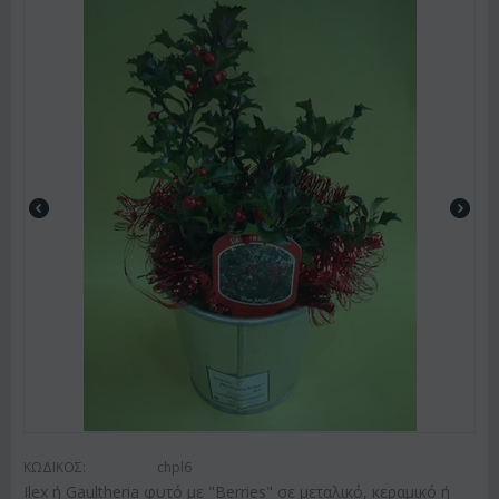
ΚΩΔΙΚΟΣ:
chpl6
Ilex ή Gaultheria φυτό με "Berries" σε μεταλικό, κεραμικό ή