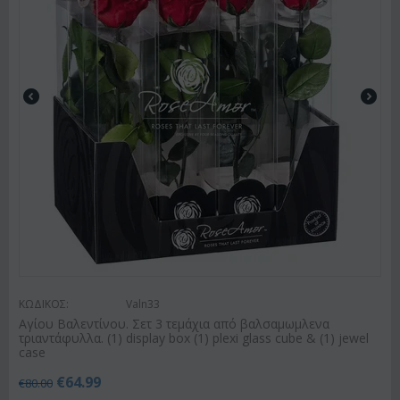
ΚΩΔΙΚΟΣ:
Valn33
Αγίου Βαλεντίνου. Σετ 3 τεμάχια από βαλσαμωμλενα
τριαντάφυλλα. (1) display box (1) plexi glass cube & (1) jewel
case
€
64.99
€
80.00