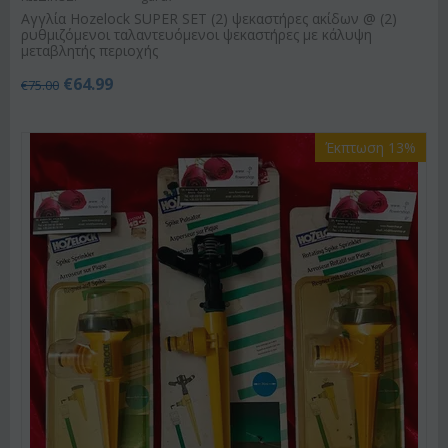
Αγγλία Hozelock SUPER SET (2) ψεκαστήρες ακίδων @ (2)
ρυθμιζόμενοι ταλαντευόμενοι ψεκαστήρες με κάλυψη
μεταβλητής περιοχής
€
64.99
€
75.00
Έκπτωση 13%