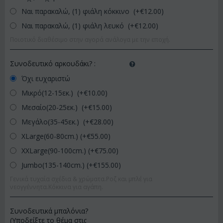
Ναι παρακαλώ, (1) φιάλη κόκκινο (+€
12.00
)
Ναι παρακαλώ, (1) φιάλη λευκό (+€
12.00
)
Ποιοτικό διαθέσιμο στην αγορά ανάλογα με την εποχή.
Συνοδευτικό αρκουδάκι?
:
Όχι ευχαριστώ
Μικρό(12-15εκ.) (+€
10.00
)
Μεσαίο(20-25εκ.) (+€
15.00
)
Μεγάλο(35-45εκ.) (+€
28.00
)
XLarge(60-80cm.) (+€
55.00
)
XXLarge(90-100cm.) (+€
75.00
)
Jumbo(135-140cm.) (+€
155.00
)
Γενικά τυχαία σχέδια & χρώματα.Ροζ και μπλέ για
νεογγέννητα.Κόκκινα για αγάπη.
Συνοδευτικά μπαλόνια?
(Υποδείξτε το θέμα στις