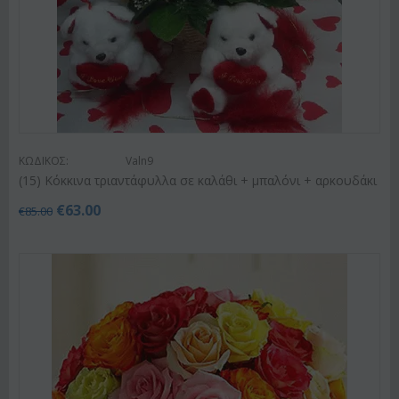
ΚΩΔΙΚΟΣ:
Valn9
(15) Κόκκινα τριαντάφυλλα σε καλάθι + μπαλόνι + αρκουδάκι
€
63.00
€
85.00