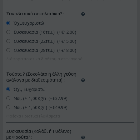
Συνοδευτικά σοκολατάκια?
:
Όχι,ευχαριστώ
Συσκευασία (16τεμ.) (+€
12.00
)
Συσκευασία (22τεμ.) (+€
15.00
)
Συσκευασία (28τεμ.) (+€
18.00
)
Διάφορα ποιοτικά διαθέσιμα στην αγορά
Τούρτα ? (Σοκολάτα ή άλλη γεύση
ανάλογα με διαθεσιμότητα)
:
Όχι, Ευχαριστώ
Ναι, (+-1,00Kgr) (+€
37.99
)
Ναι, (+-1,50Kgr ) (+€
49.99
)
Φρέσκα Ποιοτικά Γλυκίσματα
Συσκευασία (Καλάθι ή Γυάλινο)
με Φρούτα?
: