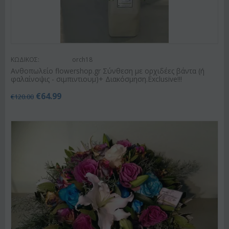
ΚΩΔΙΚΟΣ:
orch18
Ανθοπωλείο flowershop.gr Σύνθεση με ορχιδέες βάντα (ή
φαλαίνοψις - σιμπιντιουμ)+ Διακόσμηση.Exclusive!!!
€
64.99
€
120.00