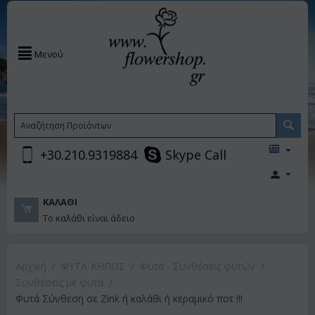
Μενού
+30.210.9319884
Skype Call
ΚΑΛΆΘΙ
Το καλάθι είναι άδειο
Αρχική
/
ΦΥΤΑ-ΚΗΠΟΣ
/
Φυτά - Συνθέσεις φυτών
/
Συνθέσεις με φυτά
/
Φυτά Σύνθεση σε Zink ή καλάθι ή κεραμικό ποτ !!!