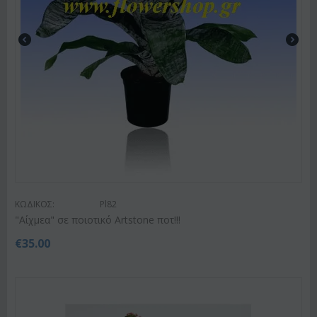
ΚΩΔΙΚΟΣ:
Pl82
"Αίχμεα" σε ποιοτικό Artstone ποτ!!!
€
35.00