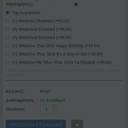
παρατηρήσεις)
:
Όχι ευχαριστώ
(1) Μπαλόνι Ελαστικό (+€
3.00
)
(2) Μπαλόνια Ελαστικά (+€
6.00
)
(3) Μπαλόνια Ελαστικά (+€
9.00
)
(1) Μπαλόνι 35εκ.Stick Happy Birthday (+€
5.00
)
(1) Μπαλόνι 35εκ. Stick It's A Boy or Girl (+€
5.00
)
(1) Μπαλόνι Με Ήλιο 45εκ. (Όλα Τα Θέματα) (+€
9.00
)
Γενικά τυχαία χρώματα (ροζ ή σιέλ για νεογέννητα) (αγάπης - κόκκινα
για αγάπη)
ΚΩΔΙΚΟΣ:
Pl101
Διαθεσιμότητα:
Σε Απόθεμα
+
Ποσότητα:
−
ΠΡΟΣΘΉΚΗ ΣΤΟ ΚΑΛΆΘΙ