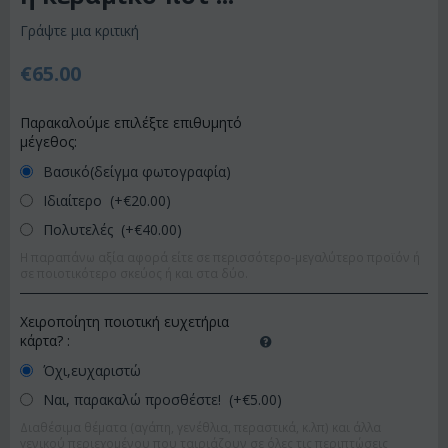
Γράψτε μια κριτική
€
65.00
Παρακαλούμε επιλέξτε επιθυμητό
μέγεθος:
Βασικό(δείγμα φωτογραφία)
Ιδιαίτερο (+€
20.00
)
Πολυτελές (+€
40.00
)
Η παραπάνω αξία αφορά είτε σε περισσότερο-μεγαλύτερο προϊόν ή
σε ποιοτικότερο σκεύος ή και στα δύο.
Χειροποίητη ποιοτική ευχετήρια
κάρτα?
:
Όχι,ευχαριστώ
Ναι, παρακαλώ προσθέστε! (+€
5.00
)
Διαθέσιμα θέματα (αγάπη, γενέθλια, περαστικά, κ.λπ) και άλλα
γενικού περιεχομένου που ταιριάζουν σε όλες τις περιπτώσεις