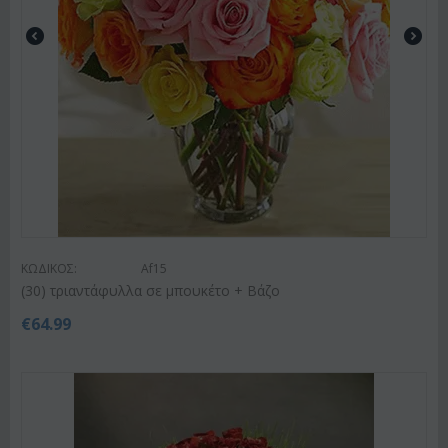
ΚΩΔΙΚΟΣ:
Af15
(30) τριαντάφυλλα σε μπουκέτο + Βάζο
€
64.99