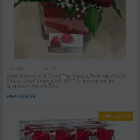
ΚΩΔΙΚΟΣ:
Valn32
Άγιος Βαλεντίνος & Γιορτή Της Μητέρας Τριαντάφυλλα Σε
Βάζο (κύβος ή στρογγυλό). (16) Τεμ. Διακόσμηση Με
Χρωματιστή Άμμο & Ζελέ.
€
64.99
€
85.00
Έκπτωση 19%