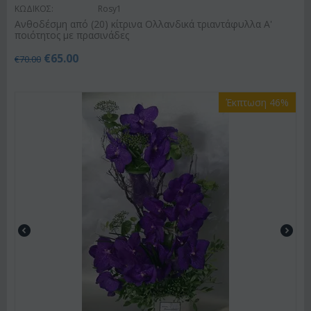
ΚΩΔΙΚΟΣ:
Rosy1
Ανθοδέσμη από (20) κίτρινα Ολλανδικά τριαντάφυλλα Α'
ποιότητος με πρασινάδες
€
65.00
€
70.00
Έκπτωση 46%