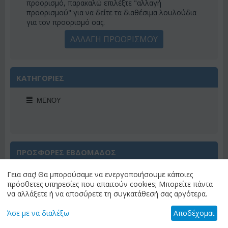
προορισμό, παρακαλώ επιλέξτε "αλλαγή
προορισμού" για να δείτε τα διαθέσιμα λουλούδια
για τον προορισμό σας.
ΑΛΛΑΓΗ ΠΡΟΟΡΙΣΜΟΥ
ΚΑΤΗΓΟΡΙΕΣ
ΜΕΝΟΎ
ΠΡΟΣΦΟΡΕΣ ΕΒΔΟΜΑΔΟΣ
Γεια σας! Θα μπορούσαμε να ενεργοποιήσουμε κάποιες
πρόσθετες υπηρεσίες που απαιτούν cookies; Μπορείτε πάντα
να αλλάξετε ή να αποσύρετε τη συγκατάθεσή σας αργότερα.
Έκπτωση 22%
Άσε με να διαλέξω
Αποδέχομαι