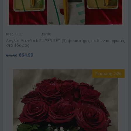
ΚΩΔΙΚΟΣ:
gard8
Αγγλία Hozelock SUPER SET (3) ψεκαστήρες ακίδων καρφωτές
στο έδαφος
€
64.99
€
75.00
Έκπτωση 24%