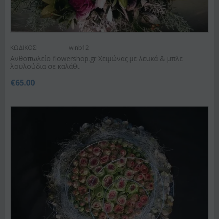
ΚΩΔΙΚΟΣ:
winb12
Ανθοπωλείο flowershop.gr Χειμώνας με λευκά & μπλε
λουλούδια σε καλάθι.
€
65.00