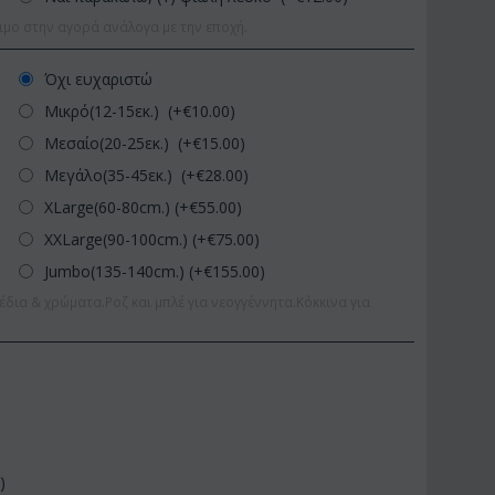
ιμο στην αγορά ανάλογα με την εποχή.
Όχι ευχαριστώ
Μικρό(12-15εκ.) (+€
10.00
)
Μεσαίο(20-25εκ.) (+€
15.00
)
Μεγάλο(35-45εκ.) (+€
28.00
)
XLarge(60-80cm.) (+€
55.00
)
XXLarge(90-100cm.) (+€
75.00
)
Jumbo(135-140cm.) (+€
155.00
)
έδια & χρώματα.Ροζ και μπλέ για νεογγέννητα.Κόκκινα για
0
)