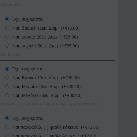
ά Γλυκίσματα
Όχι, ευχαριστώ
Ναι, βασικό 15εκ. Διάμ. (+€
19.00
)
Ναι, μεσαίο 20εκ. Διαμ. (+€
25.00
)
Ναι, μεγάλο 30εκ. Διαμ. (+€
35.00
)
α εποχής !!!
ΚΩΔΙΚΟΣ:
Afp1
ΚΩΔΙΚΟΣ:
Pl9
Όχι, ευχαριστώ
Ορχιδέα φαλαίνοψις σε
Φυτό "Zamioculcas" (
Ναι, Βασικό 15εκ. Διαμ. (+€
20.00
)
γυάλινο βάζο
Ποιοτική Γλά...
Ναι, Μεσαίο 20εκ. Διαμ. (+€
30.00
)
€
39.99
€
54.99
€
45.00
€
65.00
Ναι, Μεγάλο 30εκ. Διαμ. (+€
40.00
)
ιά, αλλαντικά, μπισκότα κ.λπ (τα καλύτερα της αγοράς)
Όχι, ευχαριστώ
Ναι παρακαλώ, (1) φιάλη κόκκινο (+€
12.00
)
Ναι παρακαλώ, (1) φιάλη λευκό (+€
12.00
)