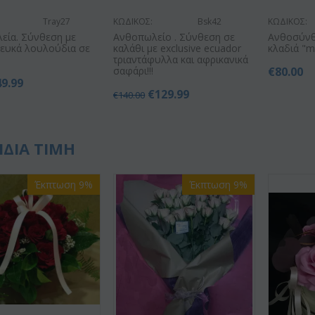
Tray27
ΚΩΔΙΚΟΣ:
Bsk42
ΚΩΔΙΚΟΣ:
εία. Σύνθεση με
Ανθοπωλείο . Σύνθεση σε
Ανθοσύνθ
λευκά λουλούδια σε
καλάθι με exclusive ecuador
κλαδιά "
τριαντάφυλλα και αφρικανικά
σαφάρι!!!
€
80.00
49.99
€
129.99
€
140.00
ΙΔΙΑ ΤΙΜΗ
Έκπτωση 9%
Έκπτωση 9%