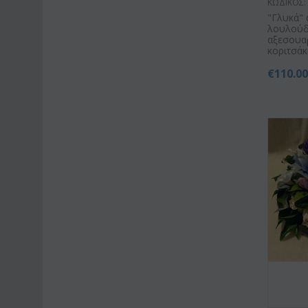
ΚΩΔΙΚΟΣ:
"Γλυκά" 
λουλούδ
αξεσουα
κοριτσάκι 
€
110.0