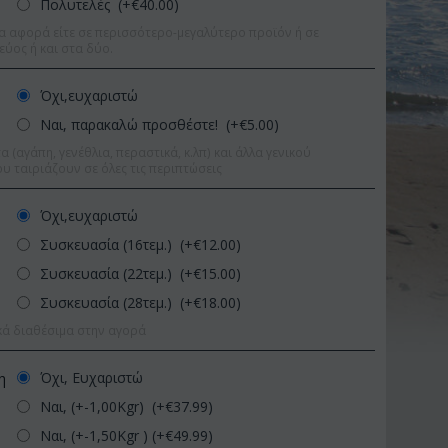
Πολυτελές (+€
40.00
)
α αφορά είτε σε περισσότερο-μεγαλύτερο προϊόν ή σε
εύος ή και στα δύο.
Όχι,ευχαριστώ
Ναι, παρακαλώ προσθέστε! (+€
5.00
)
 (αγάπη, γενέθλια, περαστικά, κ.λπ) και άλλα γενικού
υ ταιριάζουν σε όλες τις περιπτώσεις
Όχι,ευχαριστώ
Συσκευασία (16τεμ.) (+€
12.00
)
Συσκευασία (22τεμ.) (+€
15.00
)
Συσκευασία (28τεμ.) (+€
18.00
)
κά διαθέσιμα στην αγορά
%
Έκπτωση 11%
Έκπτ
Όχι, Ευχαριστώ
η
Ναι, (+-1,00Kgr) (+€
37.99
)
Ναι, (+-1,50Kgr ) (+€
49.99
)