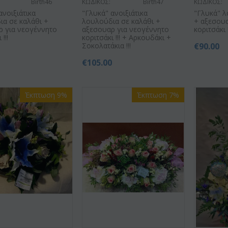
Birth46
ΚΩΔΙΚΟΣ:
Birth47
ΚΩΔΙΚΟΣ:
ανοιξιάτικα
"Γλυκά" ανοιξιάτικα
"Γλυκά" λ
ια σε καλάθι +
λουλούδια σε καλάθι +
+ αξεσουα
ρ για νεογέννητο
αξεσουαρ για νεογέννητο
κοριτσάκι !
!!!
κοριτσάκι !!! + Αρκουδάκι +
Σοκολατάκια !!!
€
90.00
0
€
105.00
Έκπτωση 9%
Έκπτωση 7%