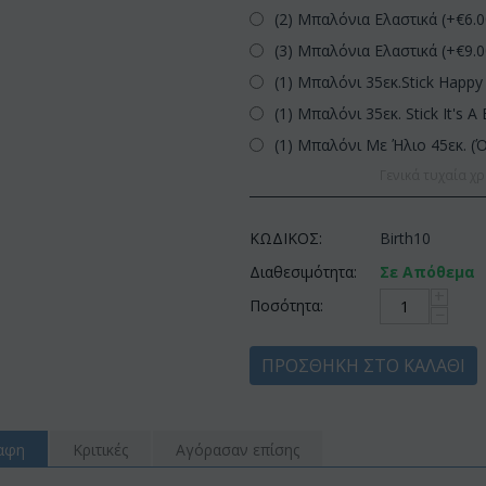
(2) Μπαλόνια Ελαστικά (+€
6.
(3) Μπαλόνια Ελαστικά (+€
9.
(1) Μπαλόνι 35εκ.Stick Happy 
(1) Μπαλόνι 35εκ. Stick It's A 
(1) Μπαλόνι Με Ήλιο 45εκ. (
Γενικά τυχαία χρ
ΚΩΔΙΚΟΣ:
Birth10
Διαθεσιμότητα:
Σε Απόθεμα
+
Ποσότητα:
−
ΠΡΟΣΘΉΚΗ ΣΤΟ ΚΑΛΆΘΙ
αφη
Κριτικές
Αγόρασαν επίσης