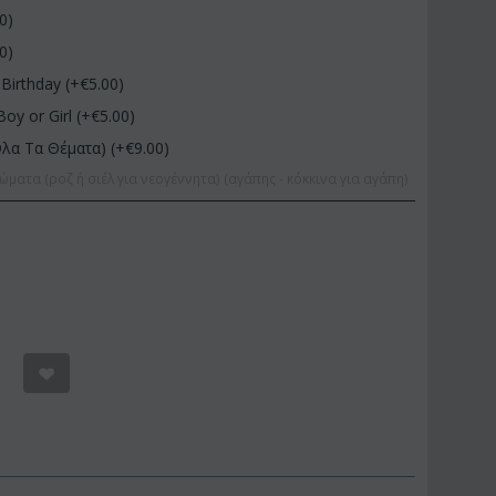
00
)
00
)
Birthday (+€
5.00
)
Boy or Girl (+€
5.00
)
Όλα Τα Θέματα) (+€
9.00
)
ώματα (ροζ ή σιέλ για νεογέννητα) (αγάπης - κόκκινα για αγάπη)