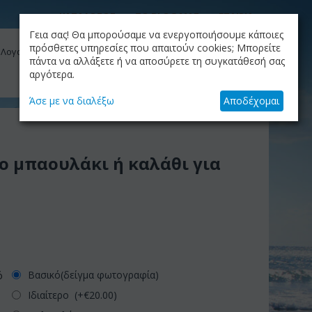
ΚΑΤΑΛΟΓΟΣ
ΤΟ BLOG ΜΑΣ
ΕΤΑΙΡΙΑ
Γεια σας! Θα μπορούσαμε να ενεργοποιήσουμε κάποιες
ΚΑΛΆΘΙ
πρόσθετες υπηρεσίες που απαιτούν cookies; Μπορείτε
 Λογαριασμός μου
Το καλάθι είναι άδειο
πάντα να αλλάξετε ή να αποσύρετε τη συγκατάθεσή σας
αργότερα.
+30.210.9319884
Skype Call
Άσε με να διαλέξω
Αποδέχομαι
ο μπαουλάκι ή καλάθι για
Βασικό(δείγμα φωτογραφία)
ό
Ιδιαίτερο (+€
20.00
)