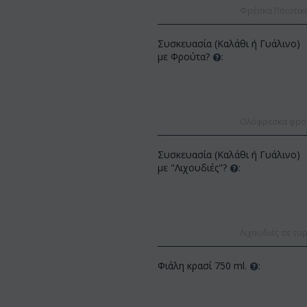
Φρέσκα Ποιοτικ
Συσκευασία (Καλάθι ή Γυάλινο)
με Φρούτα?
:
Ολόφρεσκα φρούτ
ΚΩΔΙΚΟΣ:
Af13
ΚΩΔΙΚΟΣ:
Afp3
Συσκευασία (Καλάθι ή Γυάλινο)
(21) τριαντάφυλλα 60-70 εκ.
Ορχιδέα φαλαίνοψις φυτό "(1)
με "Λιχουδιές"?
:
(διάφορα χρώμ...
στέλεχος λου...
€
49.99
€
55.00
€
21.99
€
25.00
Λιχουδιές σε τυρ
Φιάλη κρασί 750 ml.
: