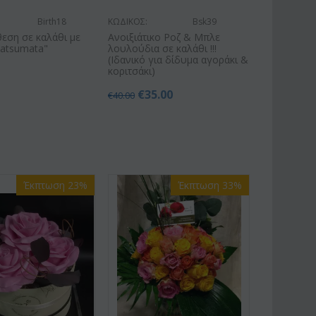
Birth18
ΚΩΔΙΚΟΣ:
Bsk39
εση σε καλάθι με
Ανοιξιάτικο Ροζ & Μπλε
matsumata"
λουλούδια σε καλάθι !!!
(Ιδανικό για δίδυμα αγοράκι &
κοριτσάκι)
€
35.00
€
40.00
Έκπτωση 23%
Έκπτωση 33%