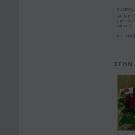
ΚΩΔΙΚΟΣ:
Ανθοπωλ
μπλε & 
δίσκο !!!
€
€
55.00
ΣΤΗΝ 