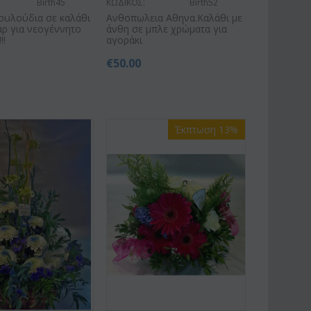
Birth45
ΚΩΔΙΚΟΣ:
Birth52
ουλούδια σε καλάθι
Ανθοπωλεια Αθηνα.Καλάθι με
ρ για νεογέννητο
άνθη σε μπλε χρώματα για
!!
αγοράκι
€
50.00
Έκπτωση 13%