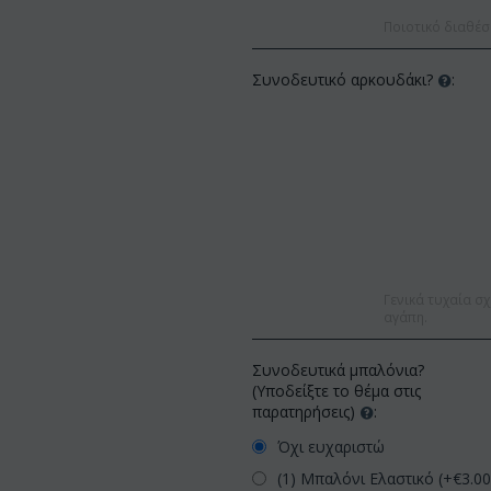
Ποιοτικό διαθέσ
Συνοδευτικό αρκουδάκι?
:
Γενικά τυχαία σχ
αγάπη.
Συνοδευτικά μπαλόνια?
(Υποδείξτε το θέμα στις
παρατηρήσεις)
:
Όχι ευχαριστώ
(1) Μπαλόνι Ελαστικό (+€
3.0