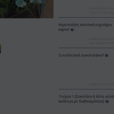
Η παραπάνω αξί
ποιοτικότερο σκ
Χειροποίητη ποιοτική ευχετήρια
κάρτα?
:
Διαθέσιμα θέματα
περιεχομένου πο
Συνοδευτικά σοκολατάκια?
:
Διάφορα ποιοτι
Έκπτωση 9
Έκπτωση 12%
Τούρτα ? (Σοκολάτα ή άλλη γεύσ
ανάλογα με διαθεσιμότητα)
: