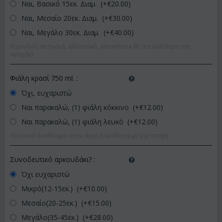
Ναι, Βασικό 15εκ. Διαμ. (+€
20.00
)
Ναι, Μεσαίο 20εκ. Διαμ. (+€
30.00
)
Ναι, Μεγάλο 30εκ. Διαμ. (+€
40.00
)
Λιχουδιές σε τυριά, αλλαντικά, μπισκότα κ.λπ (τα καλύτερα της
αγοράς)
Φιάλη κρασί 750 ml.
:
Όχι, ευχαριστώ
Ναι παρακαλώ, (1) φιάλη κόκκινο (+€
12.00
)
Ναι παρακαλώ, (1) φιάλη λευκό (+€
12.00
)
Ποιοτικό διαθέσιμο στην αγορά ανάλογα με την εποχή.
Συνοδευτικό αρκουδάκι?
:
Όχι ευχαριστώ
Μικρό(12-15εκ.) (+€
10.00
)
Μεσαίο(20-25εκ.) (+€
15.00
)
Μεγάλο(35-45εκ.) (+€
28.00
)