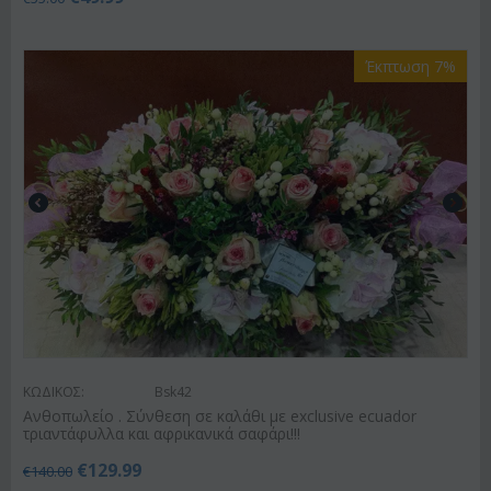
Έκπτωση 7%
ΚΩΔΙΚΟΣ:
Bsk42
Ανθοπωλείο . Σύνθεση σε καλάθι με exclusive ecuador
τριαντάφυλλα και αφρικανικά σαφάρι!!!
€
129.99
€
140.00