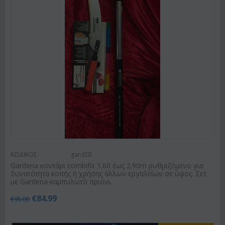
ΚΩΔΙΚΟΣ:
gard20
Gardena κοντάρι combifix 1.60 έως 2.90m ρυθμιζόμενο για
δυνατότητα κοπής ή χρήσης άλλων εργαλείων σε ύψος. Σετ
με Gardena καμπυλωτό πριόνι.
€
84.99
€
95.00