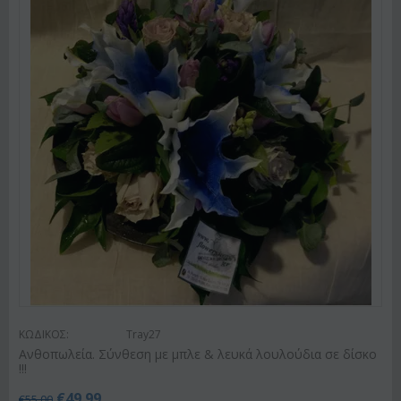
ΚΩΔΙΚΟΣ:
Tray27
Ανθοπωλεία. Σύνθεση με μπλε & λευκά λουλούδια σε δίσκο
!!!
€
49.99
€
55.00