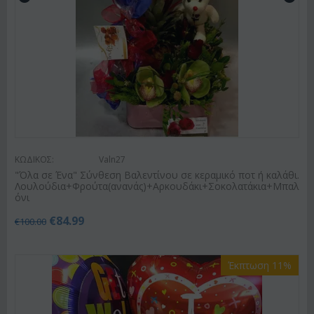
ΚΩΔΙΚΟΣ:
Valn27
"Όλα σε Ένα" Σύνθεση Βαλεντίνου σε κεραμικό ποτ ή καλάθι.
Λουλούδια+Φρούτα(ανανάς)+Αρκουδάκι+Σοκολατάκια+Μπαλ
όνι
€
84.99
€
100.00
Έκπτωση 11%