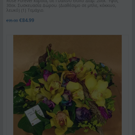
Rose Forever καρδιά, σε Γυάλινο Θόλο Διαμ. 20εκ. Ύψος
30εκ. Συσκευασία Δώρου. (Διαθέσιμο σε μπλε, κόκκινο,
λευκό) (1) Τεμάχιο.
€
84.99
€
95.00