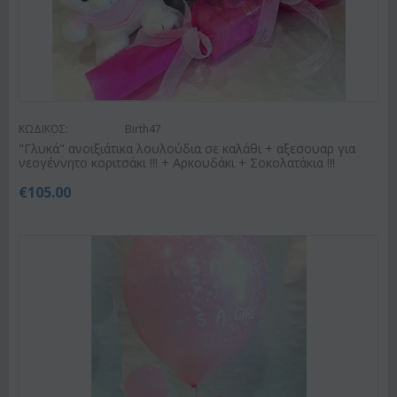
ΚΩΔΙΚΟΣ:
Birth47
"Γλυκά" ανοιξιάτικα λουλούδια σε καλάθι + αξεσουαρ για
νεογέννητο κοριτσάκι !!! + Αρκουδάκι + Σοκολατάκια !!!
€
105.00