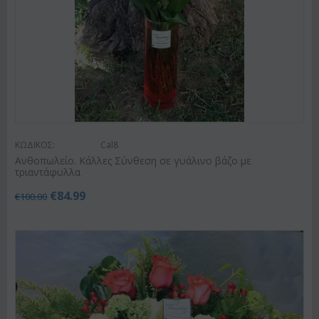
ΚΩΔΙΚΟΣ:
Cal8
Ανθοπωλείο. Κάλλες Σύνθεση σε γυάλινο βάζο με
τριαντάφυλλα
€
84.99
€
100.00