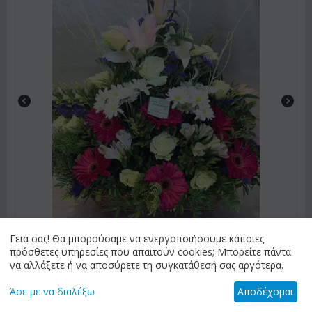
Γεια σας! Θα μπορούσαμε να ενεργοποιήσουμε κάποιες
πρόσθετες υπηρεσίες που απαιτούν cookies; Μπορείτε πάντα
ΚΩΔΙΚΟΣ:
Arr17
να αλλάξετε ή να αποσύρετε τη συγκατάθεσή σας αργότερα.
Ανθοπωλείο.Ανοιξιάτικη Σύνθεση ανθέων με ροζ λουλούδια
σε καλάθι !!!
Άσε με να διαλέξω
Αποδέχομαι