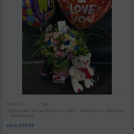
ΚΩΔΙΚΟΣ:
gw2
"Περαστικά" Με Λουλούδια + Βάζο + Μπαλόνια + Αρκούδος
+ Διακόσμηση
€
84.99
€
95.00