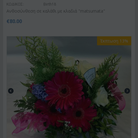
ΚΩΔΙΚΟΣ:
Birth18
Ανθοσύνθεση σε καλάθι με κλαδιά "matsumata"
€
80.00
Έκπτωση 13%