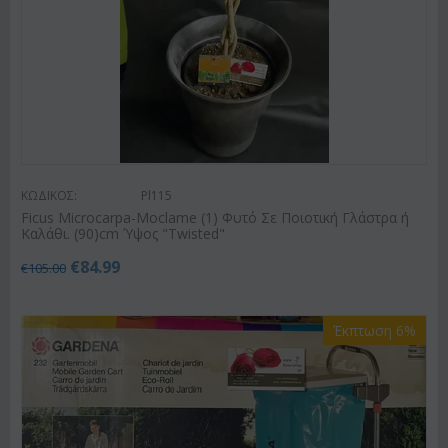
ΚΩΔΙΚΟΣ:
Pl115
Ficus Microcarpa-Moclame (1) Φυτό Σε Ποιοτική Γλάστρα ή
Καλάθι. (90)cm Ύψος "Twisted"
€
84.99
€
105.00
Έκπτωση 6%