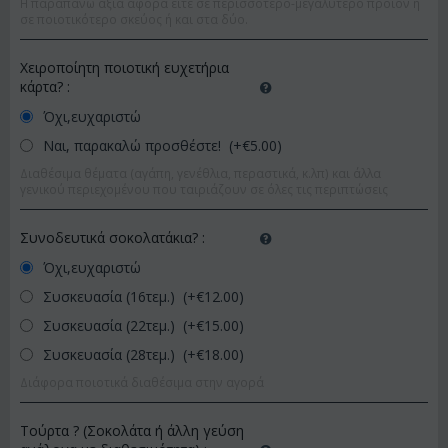
Η παραπάνω αξία αφορά είτε σε περισσότερο-μεγαλύτερο προϊόν ή
σε ποιοτικότερο σκεύος ή και στα δύο.
Χειροποίητη ποιοτική ευχετήρια
κάρτα?
:
Όχι,ευχαριστώ
Ναι, παρακαλώ προσθέστε! (+€
5.00
)
Διαθέσιμα θέματα (αγάπη, γενέθλια, περαστικά, κ.λπ) και άλλα
γενικού περιεχομένου που ταιριάζουν σε όλες τις περιπτώσεις
Συνοδευτικά σοκολατάκια?
:
Όχι,ευχαριστώ
Συσκευασία (16τεμ.) (+€
12.00
)
Συσκευασία (22τεμ.) (+€
15.00
)
Συσκευασία (28τεμ.) (+€
18.00
)
Διάφορα ποιοτικά διαθέσιμα στην αγορά
Τούρτα ? (Σοκολάτα ή άλλη γεύση