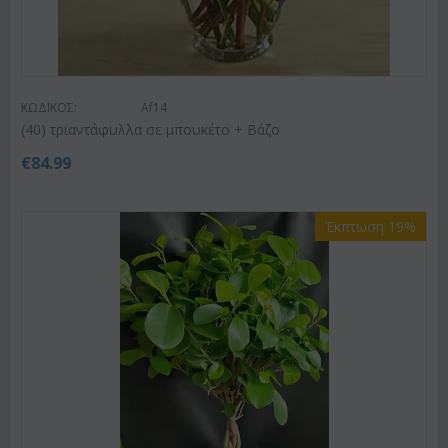
ΚΩΔΙΚΟΣ:
Af14
(40) τριαντάφυλλα σε μπουκέτο + Βάζο
€
84.99
Έκπτωση 19%