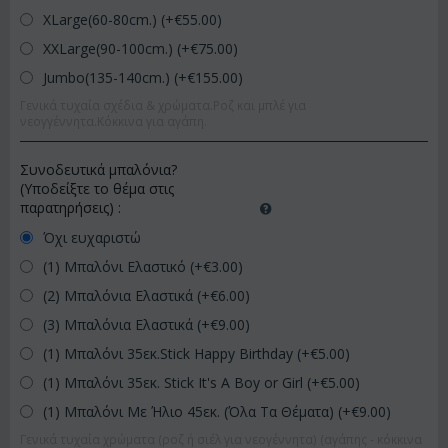
XLarge(60-80cm.) (+€
55.00
)
XXLarge(90-100cm.) (+€
75.00
)
Jumbo(135-140cm.) (+€
155.00
)
Γενικά τυχαία σχέδια & χρώματα.Ροζ και μπλέ για
νεογγέννητα.Κόκκινα για αγάπη.
Συνοδευτικά μπαλόνια?
(Υποδείξτε το θέμα στις
παρατηρήσεις)
:
Όχι ευχαριστώ
(1) Μπαλόνι Ελαστικό (+€
3.00
)
(2) Μπαλόνια Ελαστικά (+€
6.00
)
(3) Μπαλόνια Ελαστικά (+€
9.00
)
(1) Μπαλόνι 35εκ.Stick Happy Birthday (+€
5.00
)
(1) Μπαλόνι 35εκ. Stick It's A Boy or Girl (+€
5.00
)
(1) Μπαλόνι Με Ήλιο 45εκ. (Όλα Τα Θέματα) (+€
9.00
)
Γενικά τυχαία χρώματα (ροζ ή σιέλ για νεογέννητα) (αγάπης - κόκκινα