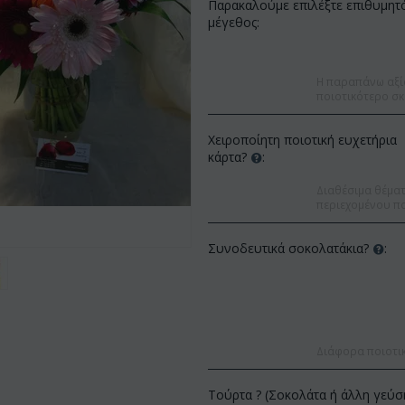
Παρακαλούμε επιλέξτε επιθυμητ
μέγεθος:
Η παραπάνω αξί
ποιοτικότερο σκ
Χειροποίητη ποιοτική ευχετήρια
κάρτα?
:
Διαθέσιμα θέματα
περιεχομένου πο
Συνοδευτικά σοκολατάκια?
:
Έκπτωση 9%
Έκπτωση 12%
Διάφορα ποιοτι
Τούρτα ? (Σοκολάτα ή άλλη γεύσ