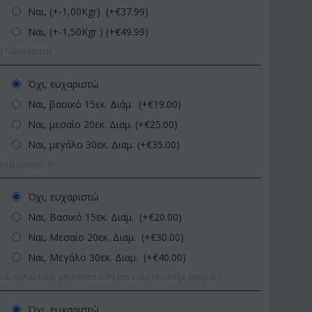
Ναι, (+-1,00Kgr) (+€
37.99
)
Ναι, (+-1,50Kgr ) (+€
49.99
)
ά Γλυκίσματα
Όχι, ευχαριστώ
Ναι, βασικό 15εκ. Διάμ. (+€
19.00
)
Ναι, μεσαίο 20εκ. Διαμ. (+€
25.00
)
Ναι, μεγάλο 30εκ. Διαμ. (+€
35.00
)
ΚΩΔΙΚΟΣ:
Afp1
ΚΩΔΙΚΟΣ:
Pl92
α εποχής !!!
Ορχιδέα φαλαίνοψις σε
Φυτό "Zamioculcas" (Zami
γυάλινο βάζο
Ποιοτική Γλά...
Όχι, ευχαριστώ
€
39.99
€
54.99
€
45.00
€
65.00
Ναι, Βασικό 15εκ. Διαμ. (+€
20.00
)
Ναι, Μεσαίο 20εκ. Διαμ. (+€
30.00
)
Ναι, Μεγάλο 30εκ. Διαμ. (+€
40.00
)
ιά, αλλαντικά, μπισκότα κ.λπ (τα καλύτερα της αγοράς)
Όχι, ευχαριστώ