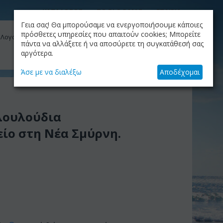
ΚΑΤΑΛΟΓΟΣ
ΤΟ BLOG ΜΑΣ
ΕΤΑΙΡΙΑ
Γεια σας! Θα μπορούσαμε να ενεργοποιήσουμε κάποιες
ΚΑΛΆΘΙ
πρόσθετες υπηρεσίες που απαιτούν cookies; Μπορείτε
 Λογαριασμός μου
Το καλάθι είναι άδειο
πάντα να αλλάξετε ή να αποσύρετε τη συγκατάθεσή σας
αργότερα.
+30.210.9319884
Skype Call
Άσε με να διαλέξω
Αποδέχομαι
 λουλούδια
ίο στη Νέα Σμύρνη.