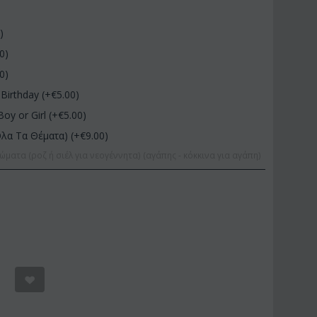
0
)
00
)
00
)
Birthday (+€
5.00
)
Boy or Girl (+€
5.00
)
Όλα Τα Θέματα) (+€
9.00
)
ώματα (ροζ ή σιέλ για νεογέννητα) (αγάπης - κόκκινα για αγάπη)