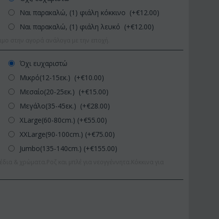
Ναι παρακαλώ, (1) φιάλη κόκκινο (+€
12.00
)
Ναι παρακαλώ, (1) φιάλη λευκό (+€
12.00
)
ιμο στην αγορά ανάλογα με την εποχή.
Όχι ευχαριστώ
Μικρό(12-15εκ.) (+€
10.00
)
Μεσαίο(20-25εκ.) (+€
15.00
)
Μεγάλο(35-45εκ.) (+€
28.00
)
XLarge(60-80cm.) (+€
55.00
)
XXLarge(90-100cm.) (+€
75.00
)
Jumbo(135-140cm.) (+€
155.00
)
έδια & χρώματα.Ροζ και μπλέ για νεογγέννητα.Κόκκινα για