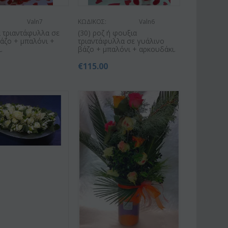
Valn7
ΚΩΔΙΚΟΣ:
Valn6
ά τριαντάφυλλα σε
(30) ροζ ή φουξια
άζο + μπαλόνι +
τριαντάφυλλα σε γυάλινο
.
βάζο + μπαλόνι + αρκουδάκι.
€
115.00