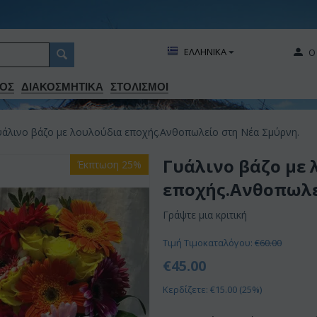
ΕΛΛΗΝΙΚΑ
Ο
ΟΣ
ΔΙΑΚΟΣΜΗΤΙΚA
ΣΤΟΛΙΣΜΟΙ
υάλινο βάζο με λουλούδια εποχής.Ανθοπωλείο στη Νέα Σμύρνη.
Γυάλινο βάζο με
Έκπτωση 25%
εποχής.Ανθοπωλε
Γράψτε μια κριτική
Τιμή Τιμοκαταλόγου:
€
60.00
€
45.00
Κερδίζετε: €
15.00
(
25
%)