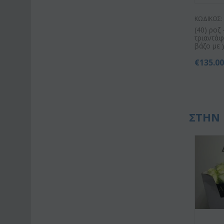
ΚΩΔΙΚΟΣ:
(40) ροζ
τριαντά
βάζο με 
€
135.0
ΣΤΗΝ 