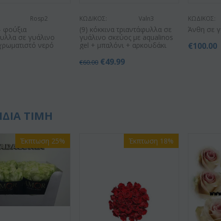
Rosp2
ΚΩΔΙΚΟΣ:
Valn3
ΚΩΔΙΚΟΣ:
 - φούξια
(9) κόκκινα τριαντάφυλλα σε
Άνθη σε γ
φυλλα σε γυάλινο
γυάλινο σκεύος με aqualinos
χρωματιστό νερό
gel + μπαλόνι + αρκουδάκι
€
100.00
0
€
49.99
€
60.00
ΙΔΙΑ ΤΙΜΗ
Έκπτωση 25%
Έκπτωση 18%