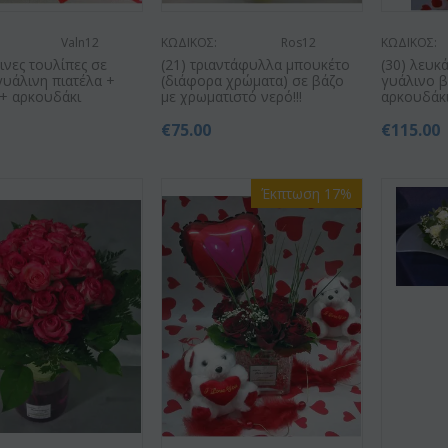
Valn12
ΚΩΔΙΚΟΣ:
Ros12
ΚΩΔΙΚΟΣ:
κινες τουλίπες σε
(21) τριαντάφυλλα μπουκέτο
(30) λευκ
γυάλινη πιατέλα +
(διάφορα χρώματα) σε βάζο
γυάλινο β
 + αρκουδάκι
με χρωματιστό νερό!!!
αρκουδάκι
€
75.00
€
115.00
Έκπτωση 17%