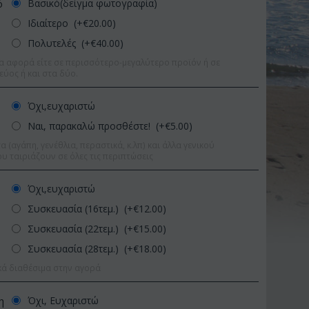
Βασικό(δείγμα φωτογραφία)
ό
Ιδιαίτερο (+€
20.00
)
Πολυτελές (+€
40.00
)
α αφορά είτε σε περισσότερο-μεγαλύτερο προϊόν ή σε
εύος ή και στα δύο.
Όχι,ευχαριστώ
Ναι, παρακαλώ προσθέστε! (+€
5.00
)
 (αγάπη, γενέθλια, περαστικά, κ.λπ) και άλλα γενικού
υ ταιριάζουν σε όλες τις περιπτώσεις
Όχι,ευχαριστώ
Συσκευασία (16τεμ.) (+€
12.00
)
Συσκευασία (22τεμ.) (+€
15.00
)
Συσκευασία (28τεμ.) (+€
18.00
)
Έκπτωση 11%
Έκπτωση 
κά διαθέσιμα στην αγορά
Όχι, Ευχαριστώ
η