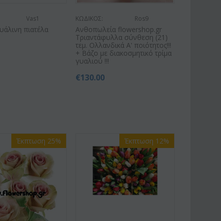
Vas1
ΚΩΔΙΚΟΣ:
Ros9
υάλινη πιατέλα
Ανθοπωλεία flowershop.gr
Τριαντάφυλλα σύνθεση (21)
τεμ. Ολλανδικά Α' ποιότητος!!!
+ Βάζο με διακοσμητικό τρίμα
γυαλιού !!!
€
130.00
Έκπτωση 25%
Έκπτωση 12%