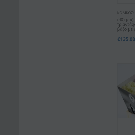
ΚΩΔΙΚΟΣ:
(40) ροζ
τριαντά
βάζο με 
€
135.0