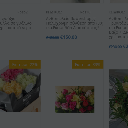
Rosp2
ΚΩΔΙΚΟΣ:
Ros10
ΚΩΔΙΚΟΣ:
 - φούξια
Ανθοπωλεία flowershop.gr
Ανθοπωλεί
φυλλα σε γυάλινο
Πολύχρωμη σύνθεση από (30)
Τριαντάφυ
χρωματιστό νερό
τεμ.Εκουαδόρ Α' ποιότητος!!!
τεμ.Εκουα
Βάζο + Δ
0
€
150.00
χρωματιστ
€
180.00
€
€
230.00
Έκπτωση 22%
Έκπτωση 33%