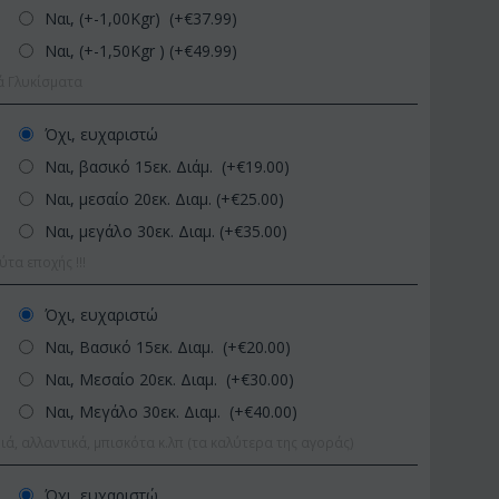
Ναι, (+-1,00Kgr) (+€
37.99
)
Ναι, (+-1,50Kgr ) (+€
49.99
)
ά Γλυκίσματα
Όχι, ευχαριστώ
Ναι, βασικό 15εκ. Διάμ. (+€
19.00
)
Ναι, μεσαίο 20εκ. Διαμ. (+€
25.00
)
Ναι, μεγάλο 30εκ. Διαμ. (+€
35.00
)
ΚΩΔΙΚΟΣ:
Afp1
ΚΩΔΙΚΟΣ:
Pl
α εποχής !!!
Ορχιδέα φαλαίνοψις σε
Φυτό "Zamioculcas"
γυάλινο βάζο
Ποιοτική Γλά...
Όχι, ευχαριστώ
€
39.99
€
54.99
€
45.00
€
65.00
Ναι, Βασικό 15εκ. Διαμ. (+€
20.00
)
Ναι, Μεσαίο 20εκ. Διαμ. (+€
30.00
)
Ναι, Μεγάλο 30εκ. Διαμ. (+€
40.00
)
ιά, αλλαντικά, μπισκότα κ.λπ (τα καλύτερα της αγοράς)
Όχι, ευχαριστώ