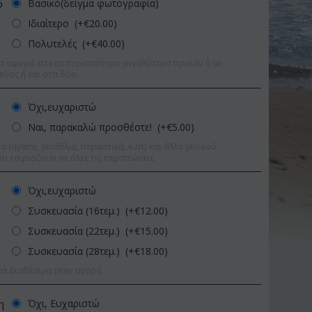
Βασικό(δείγμα φωτογραφία)
ό
Ιδιαίτερο (+€
20.00
)
Πολυτελές (+€
40.00
)
α αφορά είτε σε περισσότερο-μεγαλύτερο προϊόν ή σε
εύος ή και στα δύο.
Όχι,ευχαριστώ
Ναι, παρακαλώ προσθέστε! (+€
5.00
)
 (αγάπη, γενέθλια, περαστικά, κ.λπ) και άλλα γενικού
υ ταιριάζουν σε όλες τις περιπτώσεις
Όχι,ευχαριστώ
Συσκευασία (16τεμ.) (+€
12.00
)
Συσκευασία (22τεμ.) (+€
15.00
)
Συσκευασία (28τεμ.) (+€
18.00
)
9%
Έκπτωση 11%
Έκπ
κά διαθέσιμα στην αγορά
Όχι, Ευχαριστώ
η