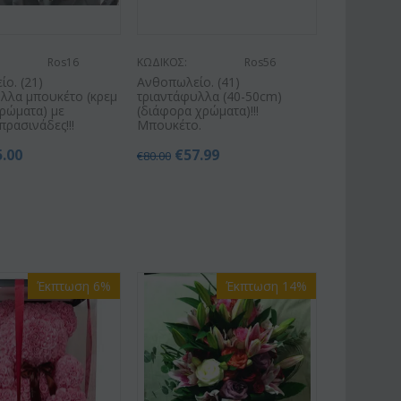
Ros16
ΚΩΔΙΚΟΣ:
Ros56
ο. (21)
Ανθοπωλείο. (41)
λλα μπουκέτο (κρεμ
τριαντάφυλλα (40-50cm)
ρώματα) με
(διάφορα χρώματα)!!!
πρασινάδες!!!
Μπουκέτο.
5.00
€
57.99
€
80.00
Έκπτωση 6%
Έκπτωση 14%