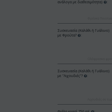
ανάλογα με διαθεσιμότητα)
:
Φρέσκα Ποιοτικ
Συσκευασία (Καλάθι ή Γυάλινο)
με Φρούτα?
:
ΚΩΔΙΚΟΣ:
Af13
ΚΩΔΙΚΟΣ:
Afp3
(21) τριαντάφυλλα 60-70 εκ.
Ολόφρεσκα φρούτ
Ορχιδέα φαλαίνοψις φυτό "(1)
(διάφορα χρώμ...
στέλεχος λου...
€
49.99
€
55.00
Συσκευασία (Καλάθι ή Γυάλινο)
€
21.99
€
25.00
με "Λιχουδιές"?
:
Λιχουδιές σε τυρ
Φιάλη κρασί 750 ml.
: