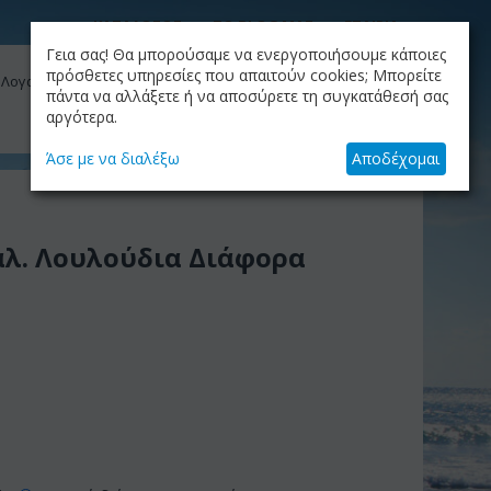
ΚΑΤΑΛΟΓΟΣ
ΤΟ BLOG ΜΑΣ
ΕΤΑΙΡΙΑ
Γεια σας! Θα μπορούσαμε να ενεργοποιήσουμε κάποιες
ΚΑΛΆΘΙ
πρόσθετες υπηρεσίες που απαιτούν cookies; Μπορείτε
 Λογαριασμός μου
Το καλάθι είναι άδειο
πάντα να αλλάξετε ή να αποσύρετε τη συγκατάθεσή σας
αργότερα.
+30.210.9319884
Skype Call
Άσε με να διαλέξω
Αποδέχομαι
λ. Λουλούδια Διάφορα