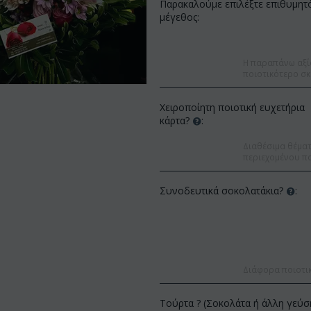
Παρακαλούμε επιλέξτε επιθυμητ
μέγεθος:
Η παραπάνω αξί
ποιοτικότερο σκ
Χειροποίητη ποιοτική ευχετήρια
κάρτα?
:
Διαθέσιμα θέματα
περιεχομένου πο
Συνοδευτικά σοκολατάκια?
:
Έκπτωση 
Έκπτωση 12%
Διάφορα ποιοτι
Τούρτα ? (Σοκολάτα ή άλλη γεύσ