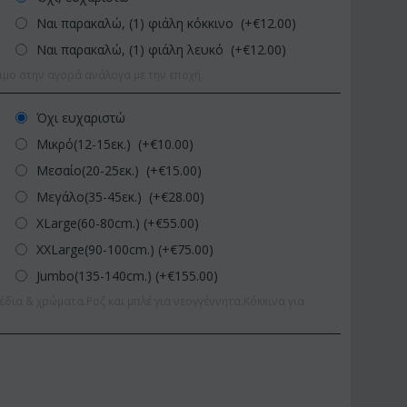
Ναι παρακαλώ, (1) φιάλη κόκκινο (+€
12.00
)
Ναι παρακαλώ, (1) φιάλη λευκό (+€
12.00
)
ιμο στην αγορά ανάλογα με την εποχή.
Όχι ευχαριστώ
Μικρό(12-15εκ.) (+€
10.00
)
Μεσαίο(20-25εκ.) (+€
15.00
)
Μεγάλο(35-45εκ.) (+€
28.00
)
XLarge(60-80cm.) (+€
55.00
)
XXLarge(90-100cm.) (+€
75.00
)
Jumbo(135-140cm.) (+€
155.00
)
έδια & χρώματα.Ροζ και μπλέ για νεογγέννητα.Κόκκινα για