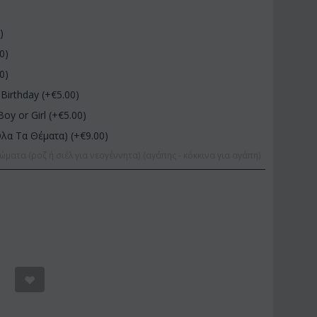
0
)
00
)
00
)
Birthday (+€
5.00
)
Boy or Girl (+€
5.00
)
Όλα Τα Θέματα) (+€
9.00
)
ώματα (ροζ ή σιέλ για νεογέννητα) (αγάπης - κόκκινα για αγάπη)