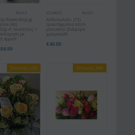
Ros14
ΚΩΔΙΚΟΣ:
Ros20
α flowershop.gr
Ανθοπωλείο. (15)
λλα (40)
τριαντάφυλλα 60cm.
δόρ Α' ποιότητος +
μπουκέτο (διάφορα
ιακόσμηση με
χρώματα)!!!
ή άμμο!!!
€
40.00
204.99
Έκπτωση 12%
Έκπτωση 28%