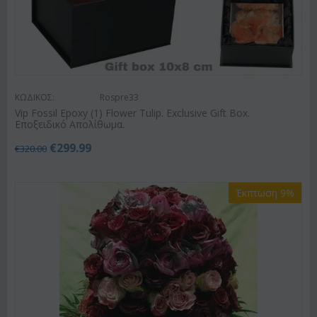
ΚΩΔΙΚΟΣ:
Rospre33
Vip Fossil Epoxy (1) Flower Tulip. Exclusive Gift Box.
Εποξειδικό Απολίθωμα.
€
299.99
€
320.00
Έκπτωση 9%