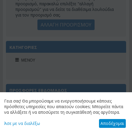
προορισμό, παρακαλώ επιλέξτε "αλλαγή
προορισμού" για να δείτε τα διαθέσιμα λουλούδια
για τον προορισμό σας.
ΑΛΛΑΓΗ ΠΡΟΟΡΙΣΜΟΥ
ΚΑΤΗΓΟΡΙΕΣ
ΜΕΝΟΎ
ΠΡΟΣΦΟΡΕΣ ΕΒΔΟΜΑΔΟΣ
Γεια σας! Θα μπορούσαμε να ενεργοποιήσουμε κάποιες
πρόσθετες υπηρεσίες που απαιτούν cookies; Μπορείτε πάντα
να αλλάξετε ή να αποσύρετε τη συγκατάθεσή σας αργότερα.
Άσε με να διαλέξω
Αποδέχομαι
Έκπτωση 22%