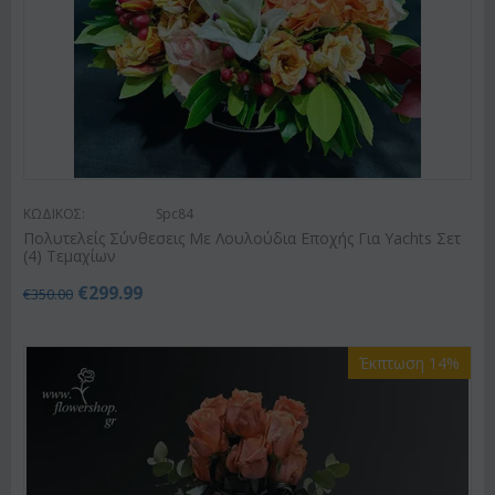
ΚΩΔΙΚΟΣ:
Spc84
Πολυτελείς Σύνθεσεις Με Λουλούδια Εποχής Για Yachts Σετ
(4) Τεμαχίων
€
299.99
€
350.00
Έκπτωση 14%