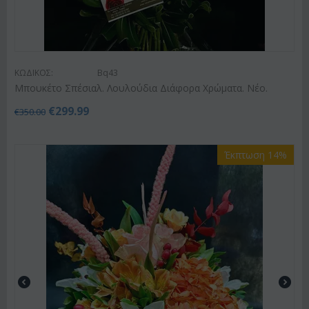
ΚΩΔΙΚΟΣ:
Bq43
Μπουκέτο Σπέσιαλ. Λουλούδια Διάφορα Χρώματα. Νέο.
€
299.99
€
350.00
Έκπτωση 14%