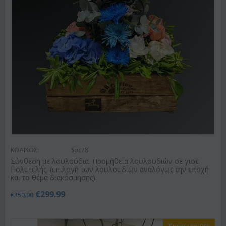
ΚΩΔΙΚΟΣ:
Spc78
Σύνθεση με λουλούδια. Προμήθεια λουλουδιών σε γιοτ.
Πολυτελής. (επιλογή των λουλουδιών αναλόγως την εποχή
και το θέμα διακόσμησης).
€
299.99
€
350.00