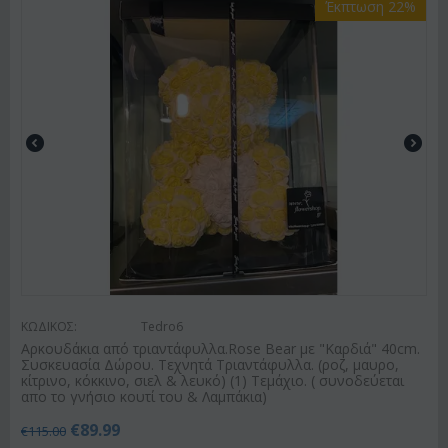
Έκπτωση 22%
ΚΩΔΙΚΟΣ:
Tedro6
Αρκουδάκια από τριαντάφυλλα.Rose Bear με "Καρδιά" 40cm.
Συσκευασία Δώρου. Τεχνητά Τριαντάφυλλα. (ροζ, μαυρο,
κίτρινο, κόκκινο, σιελ & λευκό) (1) Τεμάχιο. ( συνοδεύεται
απο το γνήσιο κουτί του & Λαμπάκια)
€
89.99
€
115.00