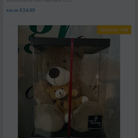
€
34.99
€
45.00
Έκπτωση 13%