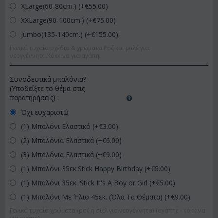
XLarge(60-80cm.) (+€
55.00
)
XXLarge(90-100cm.) (+€
75.00
)
Jumbo(135-140cm.) (+€
155.00
)
Γενικά τυχαία σχέδια & χρώματα.Ροζ και μπλέ για
νεογγέννητα.Κόκκινα για αγάπη.
Συνοδευτικά μπαλόνια?
(Υποδείξτε το θέμα στις
παρατηρήσεις)
:
Όχι ευχαριστώ
(1) Μπαλόνι Ελαστικό (+€
3.00
)
(2) Μπαλόνια Ελαστικά (+€
6.00
)
(3) Μπαλόνια Ελαστικά (+€
9.00
)
(1) Μπαλόνι 35εκ.Stick Happy Birthday (+€
5.00
)
(1) Μπαλόνι 35εκ. Stick It's A Boy or Girl (+€
5.00
)
(1) Μπαλόνι Με Ήλιο 45εκ. (Όλα Τα Θέματα) (+€
9.00
)
Γενικά τυχαία χρώματα (ροζ ή σιέλ για νεογέννητα) (αγάπης - κόκκινα