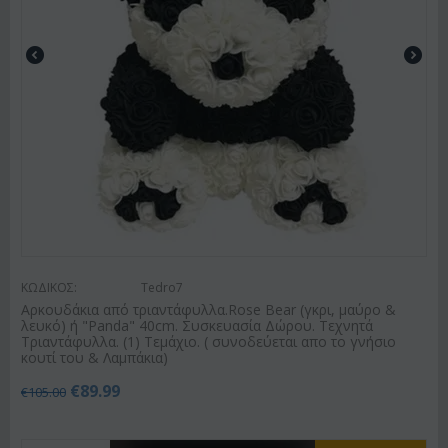
ΚΩΔΙΚΟΣ:
Tedro7
Αρκουδάκια από τριαντάφυλλα.Rose Bear (γκρι, μαύρο &
λευκό) ή "Panda" 40cm. Συσκευασία Δώρου. Τεχνητά
Τριαντάφυλλα. (1) Τεμάχιο. ( συνοδεύεται απο το γνήσιο
κουτί του & Λαμπάκια)
€
89.99
€
105.00