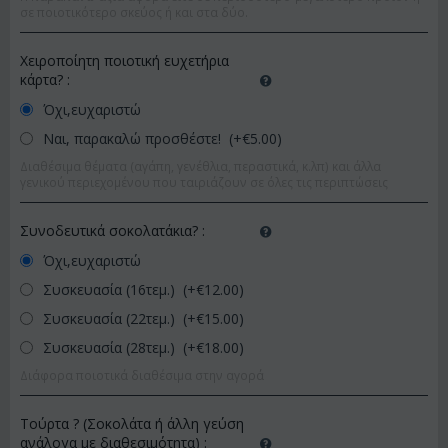
σε ποιοτικότερο σκεύος ή και στα δύο.
Χειροποίητη ποιοτική ευχετήρια
κάρτα?
:
Όχι,ευχαριστώ
Ναι, παρακαλώ προσθέστε! (+€
5.00
)
Διαθέσιμα θέματα (αγάπη, γενέθλια, περαστικά, κ.λπ) και άλλα
γενικού περιεχομένου που ταιριάζουν σε όλες τις περιπτώσεις
Συνοδευτικά σοκολατάκια?
:
Όχι,ευχαριστώ
Συσκευασία (16τεμ.) (+€
12.00
)
Συσκευασία (22τεμ.) (+€
15.00
)
Συσκευασία (28τεμ.) (+€
18.00
)
Διάφορα ποιοτικά διαθέσιμα στην αγορά
Τούρτα ? (Σοκολάτα ή άλλη γεύση
ανάλογα με διαθεσιμότητα)
: