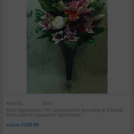
ΚΩΔΙΚΟΣ:
Spc55
Βάζo Χειροποίητο +50 Τριαντάφυλλα Εκουαδόρ & Σπέσιαλ
Λουλούδια & Ξεχωριστές Πρασινάδες !
€
299.99
€
350.00