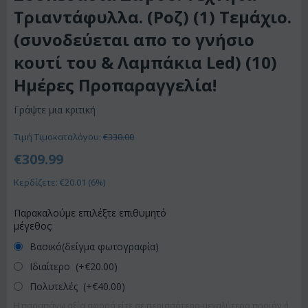
Τριαντάφυλλα. (Ροζ) (1) Τεμάχιο.
(συνοδεύεται απο το γνήσιο
κουτί του & Λαμπάκια Led) (10)
Ημέρες Προπαραγγελία!
Γράψτε μια κριτική
Τιμή Τιμοκαταλόγου:
€
330.00
€
309.99
Κερδίζετε: €
20.01
(
6
%)
Παρακαλούμε επιλέξτε επιθυμητό
μέγεθος:
Βασικό(δείγμα φωτογραφία)
Ιδιαίτερο (+€
20.00
)
Πολυτελές (+€
40.00
)
Η παραπάνω αξία αφορά είτε σε περισσότερο-μεγαλύτερο προϊόν ή