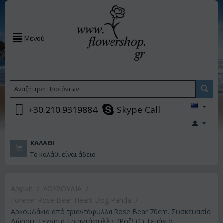
Μενού
+30.210.9319884
Skype Call
ΚΑΛΆΘΙ
Το καλάθι είναι άδειο
Αρχική
/
ΛΟΥΛΟΥΔΙΑ
/
Forever Rose Bear-Heart-Dog-Panda
/
Αρκουδάκια από τριαντάφυλλα.Rose Bear 70cm. Συσκευασία
Δώρου. Τεχνητά Τριαντάφυλλα. (Ροζ) (1) Τεμάχιο.