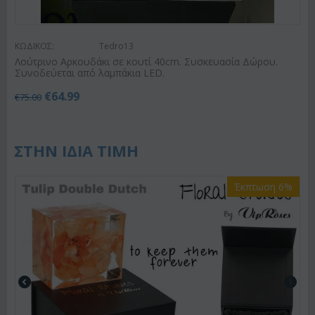
ΚΩΔΙΚΟΣ:
Tedro13
Λούτρινο Αρκουδάκι σε κουτί 40cm. Συσκευασία Δώρου.
Συνοδεύεται από λαμπάκια LED.
€
64.99
€
75.00
ΣΤΗΝ ΙΔΙΑ ΤΙΜΗ
Έκπτωση 6%