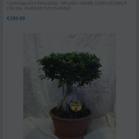
Τριαντάφυλλα Εκουαδόρ . Μεγάλο Καλάθι 0,65m.x0,50m.!!!
(70) τεμ. Ιδιαίτερα Εντυπωσιακό
€
299.99