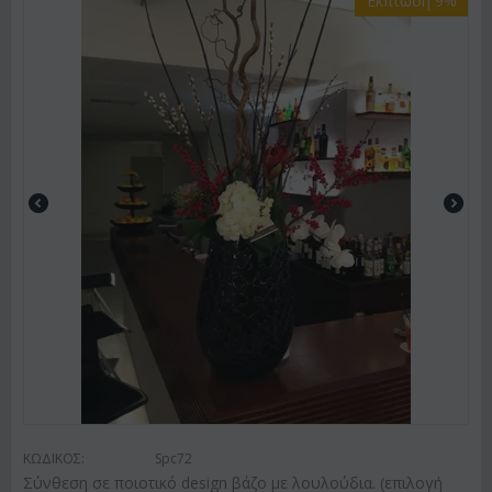
Έκπτωση 9%
ΚΩΔΙΚΟΣ:
Spc72
Σύνθεση σε ποιοτικό design βάζο με λουλούδια. (επιλογή