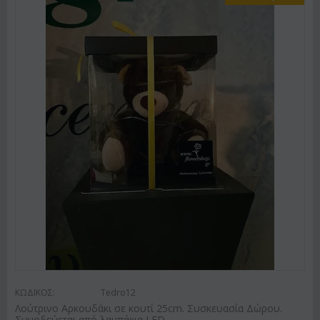
ΚΩΔΙΚΟΣ:
Tedro12
Λούτρινο Αρκουδάκι σε κουτί 25cm. Συσκευασία Δώρου.
Συνοδεύεται από λαμπάκια LED.