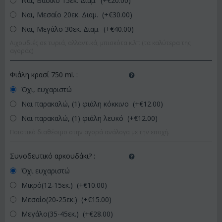
Ναι, Βασικό 15εκ. Διαμ. (+€
20.00
)
Ναι, Μεσαίο 20εκ. Διαμ. (+€
30.00
)
Ναι, Μεγάλο 30εκ. Διαμ. (+€
40.00
)
Λιχουδιές σε τυριά, αλλαντικά, μπισκότα κ.λπ (τα καλύτερα της
αγοράς)
Φιάλη κρασί 750 ml.
:
Όχι, ευχαριστώ
Ναι παρακαλώ, (1) φιάλη κόκκινο (+€
12.00
)
Ναι παρακαλώ, (1) φιάλη λευκό (+€
12.00
)
Ποιοτικό διαθέσιμο στην αγορά ανάλογα με την εποχή.
Συνοδευτικό αρκουδάκι?
:
Όχι ευχαριστώ
Μικρό(12-15εκ.) (+€
10.00
)
Μεσαίο(20-25εκ.) (+€
15.00
)
Μεγάλο(35-45εκ.) (+€
28.00
)