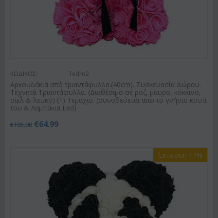
ΚΩΔΙΚΟΣ:
Tedro2
Αρκουδάκια από τριαντάφυλλα.(40cm). Συσκευασία Δώρου.
Τεχνητά Τριαντάφυλλα. (Διαθέσιμο σε ροζ, μαυρο, κόκκινο,
σιελ & λευκό) (1) Τεμάχιο. (συνοδεύεται απο το γνήσιο κουτί
του & Λαμπάκια Led)
€
64.99
€
105.00
Έκπτωση 14%