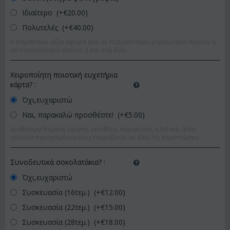
Ιδιαίτερο (+€
20.00
)
Πολυτελές (+€
40.00
)
Η παραπάνω αξία αφορά είτε σε περισσότερο-μεγαλύτερο προϊόν ή
σε ποιοτικότερο σκεύος ή και στα δύο.
Χειροποίητη ποιοτική ευχετήρια
κάρτα?
:
Όχι,ευχαριστώ
Ναι, παρακαλώ προσθέστε! (+€
5.00
)
Διαθέσιμα θέματα (αγάπη, γενέθλια, περαστικά, κ.λπ) και άλλα
γενικού περιεχομένου που ταιριάζουν σε όλες τις περιπτώσεις
Συνοδευτικά σοκολατάκια?
:
Όχι,ευχαριστώ
Συσκευασία (16τεμ.) (+€
12.00
)
Συσκευασία (22τεμ.) (+€
15.00
)
Συσκευασία (28τεμ.) (+€
18.00
)