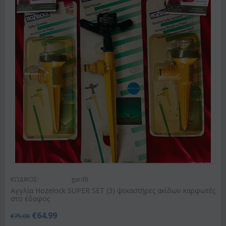
ΚΩΔΙΚΟΣ:
gard8
Αγγλία Hozelock SUPER SET (3) ψεκαστήρες ακίδων καρφωτές
στο έδαφος
€
64.99
€
75.00