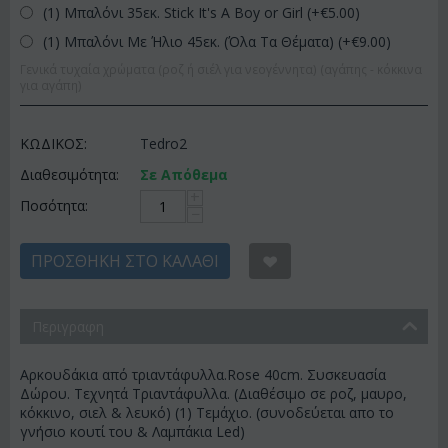
(1) Μπαλόνι 35εκ. Stick It's A Boy or Girl (+€
5.00
)
(1) Μπαλόνι Με Ήλιο 45εκ. (Όλα Τα Θέματα) (+€
9.00
)
Γενικά τυχαία χρώματα (ροζ ή σιέλ για νεογέννητα) (αγάπης - κόκκινα
για αγάπη)
ΚΩΔΙΚΟΣ:
Tedro2
Διαθεσιμότητα:
Σε Απόθεμα
+
Ποσότητα:
−
ΠΡΟΣΘΉΚΗ ΣΤΟ ΚΑΛΆΘΙ
Περιγραφη
Αρκουδάκια από τριαντάφυλλα.Rose 40cm. Συσκευασία
Δώρου. Τεχνητά Τριαντάφυλλα. (Διαθέσιμο σε ροζ, μαυρο,
κόκκινο, σιελ & λευκό) (1) Τεμάχιο. (συνοδεύεται απο το
γνήσιο κουτί του & Λαμπάκια Led)