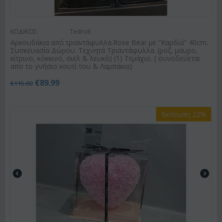
ΚΩΔΙΚΟΣ:
Tedro6
Αρκουδάκια από τριαντάφυλλα.Rose Bear με "Καρδιά" 40cm.
Συσκευασία Δώρου. Τεχνητά Τριαντάφυλλα. (ροζ, μαυρο,
κίτρινο, κόκκινο, σιελ & λευκό) (1) Τεμάχιο. ( συνοδεύεται
απο το γνήσιο κουτί του & Λαμπάκια)
€
89.99
€
115.00
Έκπτωση 22%