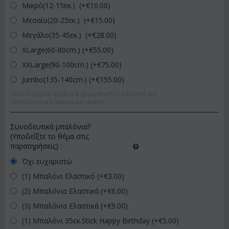
Μικρό(12-15εκ.) (+€
10.00
)
Μεσαίο(20-25εκ.) (+€
15.00
)
Μεγάλο(35-45εκ.) (+€
28.00
)
XLarge(60-80cm.) (+€
55.00
)
XXLarge(90-100cm.) (+€
75.00
)
Jumbo(135-140cm.) (+€
155.00
)
Γενικά τυχαία σχέδια & χρώματα.Ροζ και μπλέ για
νεογγέννητα.Κόκκινα για αγάπη.
Συνοδευτικά μπαλόνια?
(Υποδείξτε το θέμα στις
παρατηρήσεις)
:
Όχι ευχαριστώ
(1) Μπαλόνι Ελαστικό (+€
3.00
)
(2) Μπαλόνια Ελαστικά (+€
6.00
)
(3) Μπαλόνια Ελαστικά (+€
9.00
)
(1) Μπαλόνι 35εκ.Stick Happy Birthday (+€
5.00
)