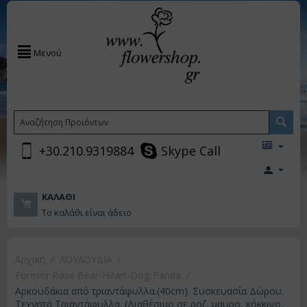
Μενού
+30.210.9319884
Skype Call
ΚΑΛΆΘΙ
Το καλάθι είναι άδειο
Αρχική
/
ΛΟΥΛΟΥΔΙΑ
/
Forever Rose Bear-Heart-Dog-Panda
/
Αρκουδάκια από τριαντάφυλλα.(40cm). Συσκευασία Δώρου.
Τεχνητά Τριαντάφυλλα. (Διαθέσιμο σε ροζ, μαυρο, κόκκινο,