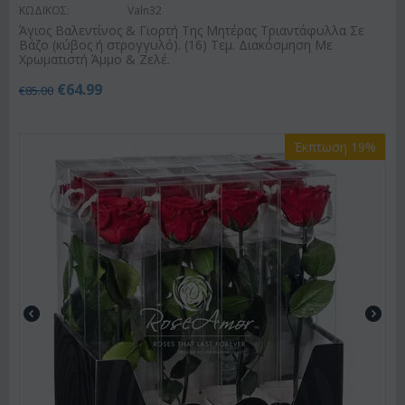
ΚΩΔΙΚΟΣ:
Valn32
Άγιος Βαλεντίνος & Γιορτή Της Μητέρας Τριαντάφυλλα Σε
Βάζο (κύβος ή στρογγυλό). (16) Τεμ. Διακόσμηση Με
Χρωματιστή Άμμο & Ζελέ.
€
64.99
€
85.00
Έκπτωση 19%