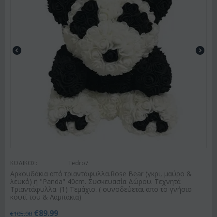
ΚΩΔΙΚΟΣ:
Tedro7
Αρκουδάκια από τριαντάφυλλα.Rose Bear (γκρι, μαύρο &
λευκό) ή "Panda" 40cm. Συσκευασία Δώρου. Τεχνητά
Τριαντάφυλλα. (1) Τεμάχιο. ( συνοδεύεται απο το γνήσιο
κουτί του & Λαμπάκια)
€
89.99
€
105.00