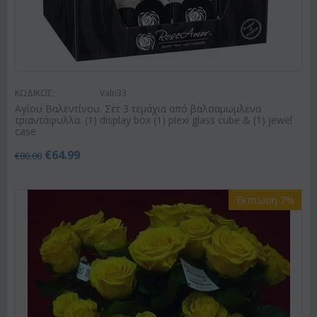
ΚΩΔΙΚΟΣ:
Valn33
Αγίου Βαλεντίνου. Σετ 3 τεμάχια από βαλσαμωμλενα
τριαντάφυλλα. (1) display box (1) plexi glass cube & (1) jewel
case
€
64.99
€
80.00
Έκπτωση 7%