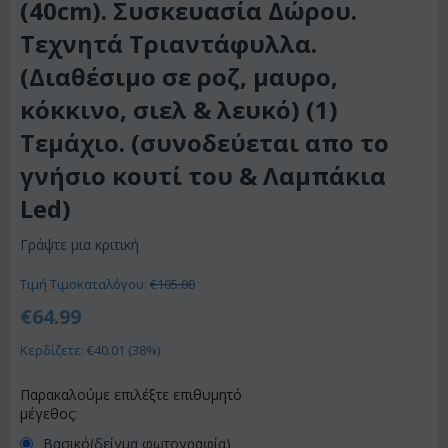
(40cm). Συσκευασία Δώρου.
Τεχνητά Τριαντάφυλλα.
(Διαθέσιμο σε ροζ, μαυρο,
κόκκινο, σιελ & λευκό) (1)
Τεμάχιο. (συνοδεύεται απο το
γνήσιο κουτί του & Λαμπάκια
Led)
Γράψτε μια κριτική
Τιμή Τιμοκαταλόγου:
€
105.00
€
64.99
Κερδίζετε: €
40.01
(
38
%)
Παρακαλούμε επιλέξτε επιθυμητό
μέγεθος:
Βασικό(δείγμα φωτογραφία)