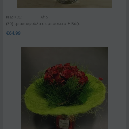
ΚΩΔΙΚΟΣ:
Af15
(30) τριαντάφυλλα σε μπουκέτο + Βάζο
€
64.99