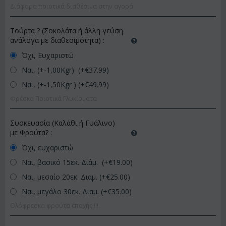
Διάφορα ποιοτικά διαθέσιμα στην αγορά
Τούρτα ? (Σοκολάτα ή άλλη γεύση
ανάλογα με διαθεσιμότητα)
:
Όχι, Ευχαριστώ
Ναι, (+-1,00Kgr) (+€
37.99
)
Ναι, (+-1,50Kgr ) (+€
49.99
)
Φρέσκα Ποιοτικά Γλυκίσματα
Συσκευασία (Καλάθι ή Γυάλινο)
με Φρούτα?
:
Όχι, ευχαριστώ
Ναι, βασικό 15εκ. Διάμ. (+€
19.00
)
Ναι, μεσαίο 20εκ. Διαμ. (+€
25.00
)
Ναι, μεγάλο 30εκ. Διαμ. (+€
35.00
)
Ολόφρεσκα φρούτα εποχής !!!