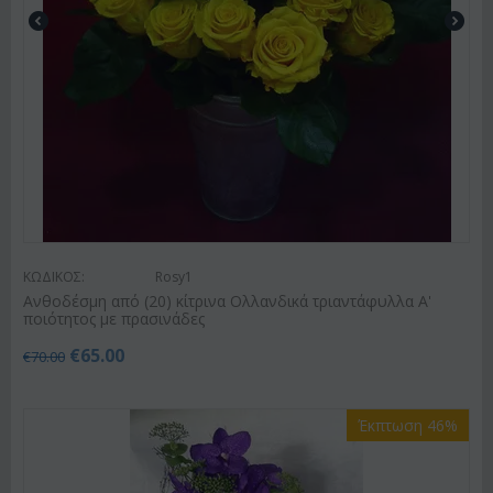
ΚΩΔΙΚΟΣ:
Rosy1
Ανθοδέσμη από (20) κίτρινα Ολλανδικά τριαντάφυλλα Α'
ποιότητος με πρασινάδες
€
65.00
€
70.00
Έκπτωση 46%