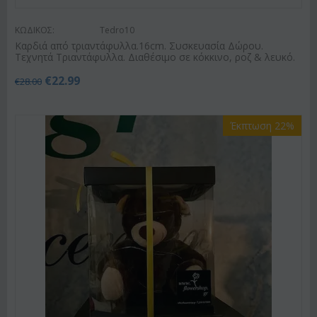
ΚΩΔΙΚΟΣ:
Tedro10
Καρδιά από τριαντάφυλλα.16cm. Συσκευασία Δώρου.
Τεχνητά Τριαντάφυλλα. Διαθέσιμο σε κόκκινο, ροζ & λευκό.
€
22.99
€
28.00
Έκπτωση 22%