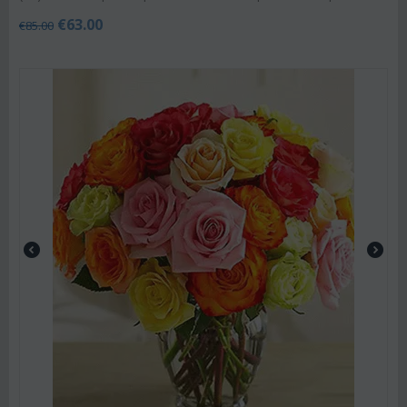
€
63.00
€
85.00