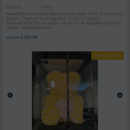
ΚΩΔΙΚΟΣ:
Tedro5
Αρκουδάκια από τριαντάφυλλα.Rose Bear 70cm. Συσκευασία
Δώρου. Τεχνητά Τριαντάφυλλα. (Ροζ) (1) Τεμάχιο.
(συνοδεύεται απο το γνήσιο κουτί του & Λαμπάκια Led) (10)
Ημέρες Προπαραγγελία!
€
309.99
€
330.00
Έκπτωση 22%