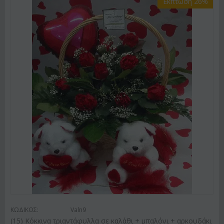
Έκπτωση 26%
ΚΩΔΙΚΟΣ:
Valn9
(15) Κόκκινα τριαντάφυλλα σε καλάθι + μπαλόνι + αρκουδάκι