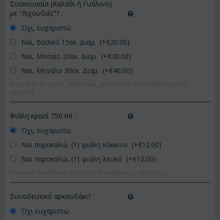
Συσκευασία (Καλάθι ή Γυάλινο)
με "Λιχουδιές"?
:
Όχι, ευχαριστώ
Ναι, Βασικό 15εκ. Διαμ. (+€
20.00
)
Ναι, Μεσαίο 20εκ. Διαμ. (+€
30.00
)
Ναι, Μεγάλο 30εκ. Διαμ. (+€
40.00
)
Λιχουδιές σε τυριά, αλλαντικά, μπισκότα κ.λπ (τα καλύτερα της
αγοράς)
Φιάλη κρασί 750 ml.
:
Όχι, ευχαριστώ
Ναι παρακαλώ, (1) φιάλη κόκκινο (+€
12.00
)
Ναι παρακαλώ, (1) φιάλη λευκό (+€
12.00
)
Ποιοτικό διαθέσιμο στην αγορά ανάλογα με την εποχή.
Συνοδευτικό αρκουδάκι?
:
Όχι ευχαριστώ