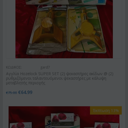
ΚΩΔΙΚΟΣ:
gard7
Αγγλία Hozelock SUPER SET (2) ψεκαστήρες ακίδων @ (2)
ρυθμιζόμενοι ταλαντευόμενοι ψεκαστήρες με κάλυψη
μεταβλητής περιοχής
€
64.99
€
75.00
Έκπτωση 13%