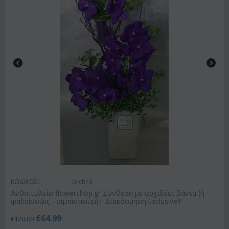
ΚΩΔΙΚΟΣ:
orch18
Ανθοπωλείο flowershop.gr Σύνθεση με ορχιδέες βάντα (ή
φαλαίνοψις - σιμπιντιουμ)+ Διακόσμηση.Exclusive!!!
€
64.99
€
120.00