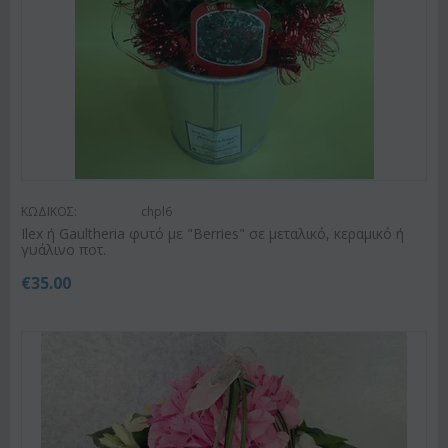
ΚΩΔΙΚΟΣ:
chpl6
Ilex ή Gaultheria φυτό με "Berries" σε μεταλικό, κεραμικό ή
γυάλινο ποτ.
€
35.00