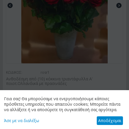
ΚΩΔΙΚΟΣ:
rosr1
Ανθοδέσμη από (10) κόκκινα τριαντάφυλλα Α'
ποιοτ.Ολλανδικά με πρασινάδες
€
35.00
Γεια σας! Θα μπορούσαμε να ενεργοποιήσουμε κάποιες
πρόσθετες υπηρεσίες που απαιτούν cookies; Μπορείτε πάντα
να αλλάξετε ή να αποσύρετε τη συγκατάθεσή σας αργότερα.
ΑΠΟΣΤΟΛΗ ΛΟΥΛΟΥΔΙΩΝ
Άσε με να διαλέξω
Αποδέχομαι