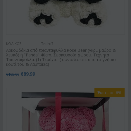
ΚΩΔΙΚΟΣ:
Tedro7
Αρκουδάκια από τριαντάφυλλα.Rose Bear (γκρι, μαύρο &
λευκό) ή "Panda" 40cm. Συσκευασία Δώρου. Τεχνητά
Τριαντάφυλλα. (1) Τεμάχιο. ( συνοδεύεται απο το γνήσιο
κουτί του & Λαμπάκια)
€
89.99
€
105.00
Έκπτωση 6%