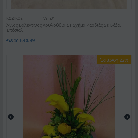
ΚΩΔΙΚΟΣ:
Valn31
Άγιος Βαλεντίνος Λουλούδια Σε Σχήμα Καρδιάς Σε Βάζο.
Σπέσιαλ
€
34.99
€
45.00
Έκπτωση 22%