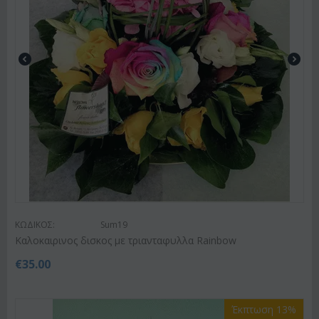
ΚΩΔΙΚΟΣ:
Sum19
Kαλοκαιρινος δισκος με τριανταφυλλα Rainbow
€
35.00
Έκπτωση 13%