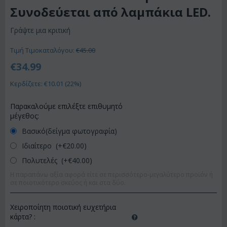
Συνοδεύεται από λαμπάκια LED.
Γράψτε μια κριτική
Τιμή Τιμοκαταλόγου:
€
45.00
€
34.99
Κερδίζετε: €
10.01
(
22
%)
Παρακαλούμε επιλέξτε επιθυμητό
μέγεθος:
Βασικό(δείγμα φωτογραφία)
Ιδιαίτερο (+€
20.00
)
Πολυτελές (+€
40.00
)
Η παραπάνω αξία αφορά είτε σε περισσότερο-μεγαλύτερο προϊόν ή
σε ποιοτικότερο σκεύος ή και στα δύο.
Χειροποίητη ποιοτική ευχετήρια
κάρτα?
: