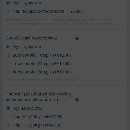
Όχι,ευχαριστώ
Ναι, παρακαλώ προσθέστε! (+€
5.00
)
Διαθέσιμα θέματα (αγάπη, γενέθλια, περαστικά, κ.λπ) και άλλα
γενικού περιεχομένου που ταιριάζουν σε όλες τις περιπτώσεις
Συνοδευτικά σοκολατάκια?
:
Όχι,ευχαριστώ
Συσκευασία (16τεμ.) (+€
12.00
)
Συσκευασία (22τεμ.) (+€
15.00
)
Συσκευασία (28τεμ.) (+€
18.00
)
Διάφορα ποιοτικά διαθέσιμα στην αγορά
Τούρτα ? (Σοκολάτα ή άλλη γεύση
ανάλογα με διαθεσιμότητα)
:
Όχι, Ευχαριστώ
Ναι, (+-1,00Kgr) (+€
37.99
)
Ναι, (+-1,50Kgr ) (+€
49.99
)