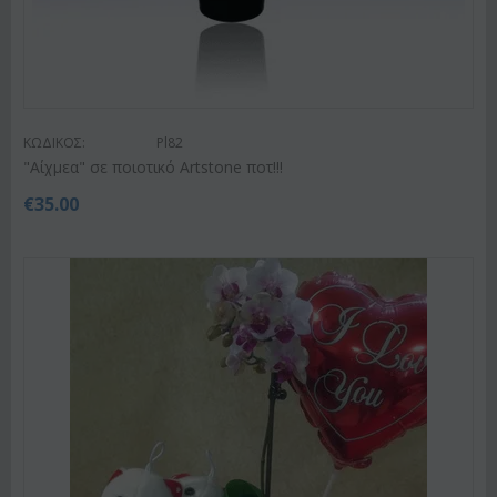
ΚΩΔΙΚΟΣ:
Pl82
"Αίχμεα" σε ποιοτικό Artstone ποτ!!!
€
35.00