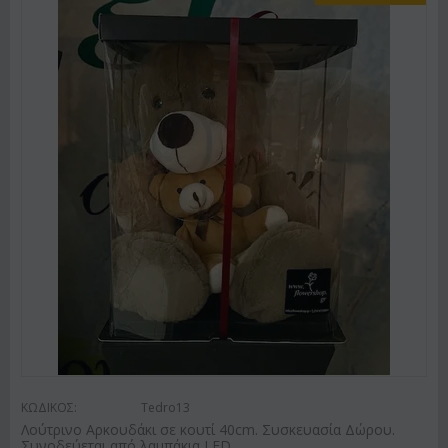
ΚΩΔΙΚΟΣ:
Tedro13
Λούτρινο Αρκουδάκι σε κουτί 40cm. Συσκευασία Δώρου.
Συνοδεύεται από λαμπάκια LED.