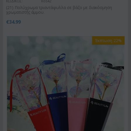
ΚΩΔΙΚΟΣ:
Ros42
(21) Πολύχρωμα τριαντάφυλλα σε βάζο με διακόσμηση
χρωματιστής άμμου.
€
34.99
Έκπτωση 22%