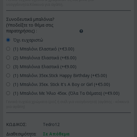
νεογγέννητα.Κόκκινα για αγάπη.
Συνοδευτικά μπαλόνια?
(Υποδείξτε το θέμα στις
παρατηρήσεις)
:
Όχι ευχαριστώ
(1) Μπαλόνι Ελαστικό (+€
3.00
)
(2) Μπαλόνια Ελαστικά (+€
6.00
)
(3) Μπαλόνια Ελαστικά (+€
9.00
)
(1) Μπαλόνι 35εκ.Stick Happy Birthday (+€
5.00
)
(1) Μπαλόνι 35εκ. Stick It's A Boy or Girl (+€
5.00
)
(1) Μπαλόνι Με Ήλιο 45εκ. (Όλα Τα Θέματα) (+€
9.00
)
Γενικά τυχαία χρώματα (ροζ ή σιέλ για νεογέννητα) (αγάπης - κόκκινα
για αγάπη)
ΚΩΔΙΚΟΣ:
Tedro12
Διαθεσιμότητα:
Σε Απόθεμα