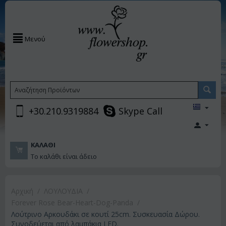
Μενού
+30.210.9319884
Skype Call
ΚΑΛΆΘΙ
Το καλάθι είναι άδειο
Αρχική
/
ΛΟΥΛΟΥΔΙΑ
/
Forever Rose Bear-Heart-Dog-Panda
/
Λούτρινο Αρκουδάκι σε κουτί 25cm. Συσκευασία Δώρου.
Συνοδεύεται από λαμπάκια LED.