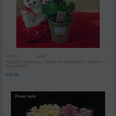
ΚΩΔΙΚΟΣ:
Valpl6
"Ορχιδέα" Βαλεντίνου σε ποτ. Φυτό Αγάπης!!! + Μπαλόνι +
Αρκουδάκι !!!
€
35.00