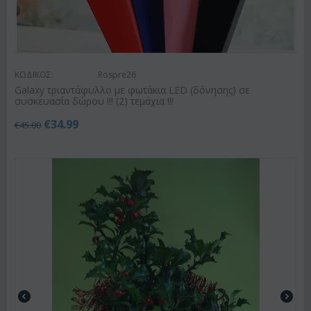
ΚΩΔΙΚΟΣ:
Rospre26
Galaxy τριαντάφυλλο με φωτάκια LED (δόνησης) σε
συσκευασία δώρου !!! (2) τεμάχια !!!
€
34.99
€
45.00