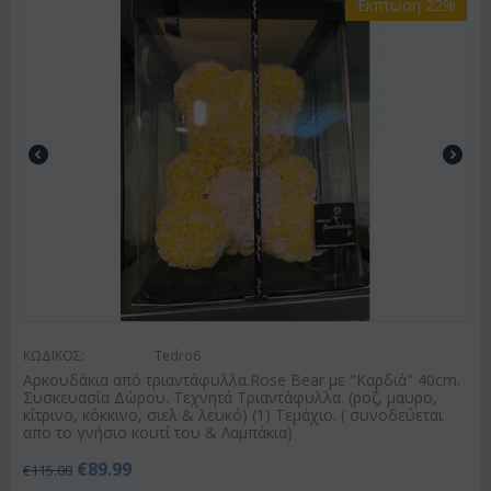
Έκπτωση 22%
ΚΩΔΙΚΟΣ:
Tedro6
Αρκουδάκια από τριαντάφυλλα.Rose Bear με "Καρδιά" 40cm.
Συσκευασία Δώρου. Τεχνητά Τριαντάφυλλα. (ροζ, μαυρο,
κίτρινο, κόκκινο, σιελ & λευκό) (1) Τεμάχιο. ( συνοδεύεται
απο το γνήσιο κουτί του & Λαμπάκια)
€
89.99
€
115.00