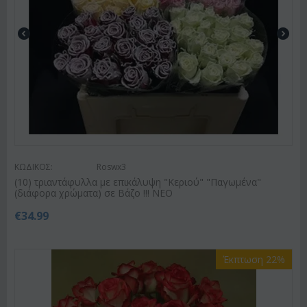
ΚΩΔΙΚΟΣ:
Roswx3
(10) τριαντάφυλλα με επικάλυψη "Κεριού" "Παγωμένα"
(διάφορα χρώματα) σε Βάζο !!! ΝΕΟ
€
34.99
Έκπτωση 22%