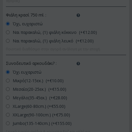
αγοράς)
Φιάλη κρασί 750 ml.
:
Όχι, ευχαριστώ
Ναι παρακαλώ, (1) φιάλη κόκκινο (+€
12.00
)
Ναι παρακαλώ, (1) φιάλη λευκό (+€
12.00
)
Ποιοτικό διαθέσιμο στην αγορά ανάλογα με την εποχή.
Συνοδευτικό αρκουδάκι?
:
Όχι ευχαριστώ
Μικρό(12-15εκ.) (+€
10.00
)
Μεσαίο(20-25εκ.) (+€
15.00
)
Μεγάλο(35-45εκ.) (+€
28.00
)
XLarge(60-80cm.) (+€
55.00
)
XXLarge(90-100cm.) (+€
75.00
)
Jumbo(135-140cm.) (+€
155.00
)
Γενικά τυχαία σχέδια & χρώματα.Ροζ και μπλέ για