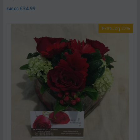
€
34.99
€
40.00
Έκπτωση 22%