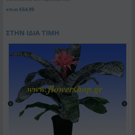
€
64.99
€
75.00
ΣΤΗΝ ΙΔΙΑ ΤΙΜΗ