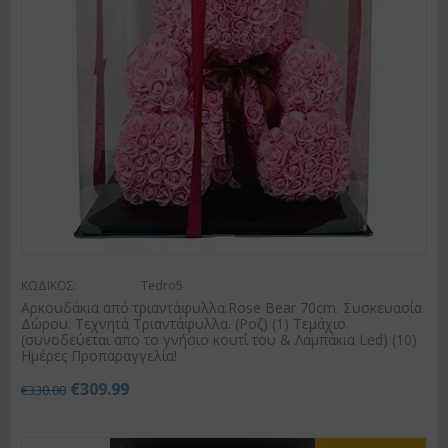
ΚΩΔΙΚΟΣ:
Tedro5
Αρκουδάκια από τριαντάφυλλα.Rose Bear 70cm. Συσκευασία
Δώρου. Τεχνητά Τριαντάφυλλα. (Ροζ) (1) Τεμάχιο.
(συνοδεύεται απο το γνήσιο κουτί του & Λαμπάκια Led) (10)
Ημέρες Προπαραγγελία!
€
309.99
€
330.00