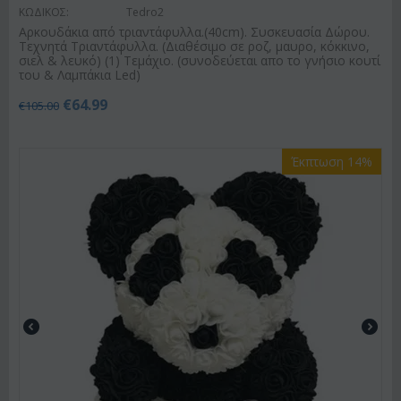
ΚΩΔΙΚΟΣ:
Tedro2
Αρκουδάκια από τριαντάφυλλα.(40cm). Συσκευασία Δώρου.
Τεχνητά Τριαντάφυλλα. (Διαθέσιμο σε ροζ, μαυρο, κόκκινο,
σιελ & λευκό) (1) Τεμάχιο. (συνοδεύεται απο το γνήσιο κουτί
του & Λαμπάκια Led)
€
64.99
€
105.00
Έκπτωση 14%