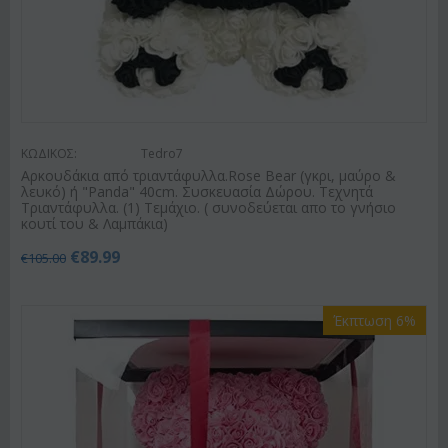
ΚΩΔΙΚΟΣ:
Tedro7
Αρκουδάκια από τριαντάφυλλα.Rose Bear (γκρι, μαύρο &
λευκό) ή "Panda" 40cm. Συσκευασία Δώρου. Τεχνητά
Τριαντάφυλλα. (1) Τεμάχιο. ( συνοδεύεται απο το γνήσιο
κουτί του & Λαμπάκια)
€
89.99
€
105.00
Έκπτωση 6%