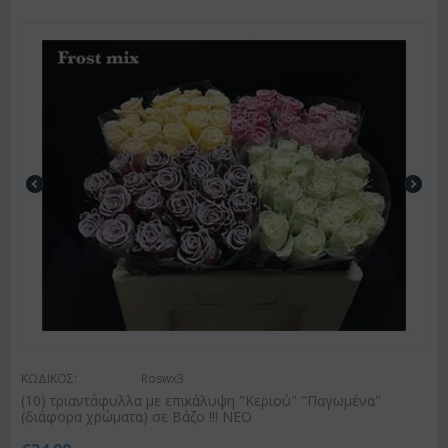
ΚΩΔΙΚΟΣ:
Roswx3
(10) τριαντάφυλλα με επικάλυψη "Κεριού" "Παγωμένα"
(διάφορα χρώματα) σε Βάζο !!! ΝΕΟ