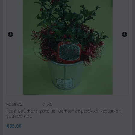
ΚΩΔΙΚΟΣ:
chpl6
Ilex ή Gaultheria φυτό με "Berries" σε μεταλικό, κεραμικό ή
γυάλινο ποτ.
€
35.00