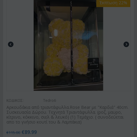
Έκπτωση 22%
ΚΩΔΙΚΟΣ:
Tedro6
Αρκουδάκια από τριαντάφυλλα.Rose Bear με "Καρδιά" 40cm.
Συσκευασία Δώρου. Τεχνητά Τριαντάφυλλα. (ροζ, μαυρο,
κίτρινο, κόκκινο, σιελ & λευκό) (1) Τεμάχιο. ( συνοδεύεται
απο το γνήσιο κουτί του & Λαμπάκια)
€
89.99
€
115.00