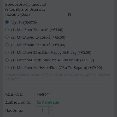
Συνοδευτικά μπαλόνια?
(Υποδείξτε το θέμα στις
παρατηρήσεις)
:
Όχι ευχαριστώ
(1) Μπαλόνι Ελαστικό (+€
3.00
)
(2) Μπαλόνια Ελαστικά (+€
6.00
)
(3) Μπαλόνια Ελαστικά (+€
9.00
)
(1) Μπαλόνι 35εκ.Stick Happy Birthday (+€
5.00
)
(1) Μπαλόνι 35εκ. Stick It's A Boy or Girl (+€
5.00
)
(1) Μπαλόνι Με Ήλιο 45εκ. (Όλα Τα Θέματα) (+€
9.00
)
Γενικά τυχαία χρώματα (ροζ ή σιέλ για νεογέννητα) (αγάπης - κόκκινα
για αγάπη)
ΚΩΔΙΚΟΣ:
Tedro11
Διαθεσιμότητα:
Σε Απόθεμα
+
Ποσότητα:
−