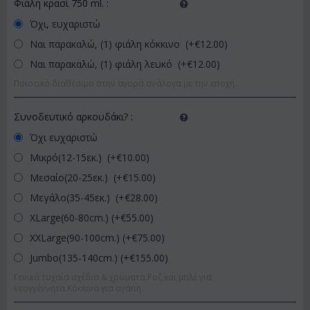
Φιάλη κρασί 750 ml.
:
Όχι, ευχαριστώ
Ναι παρακαλώ, (1) φιάλη κόκκινο (+€
12.00
)
Ναι παρακαλώ, (1) φιάλη λευκό (+€
12.00
)
Ποιοτικό διαθέσιμο στην αγορά ανάλογα με την εποχή.
Συνοδευτικό αρκουδάκι?
:
Όχι ευχαριστώ
Μικρό(12-15εκ.) (+€
10.00
)
Μεσαίο(20-25εκ.) (+€
15.00
)
Μεγάλο(35-45εκ.) (+€
28.00
)
XLarge(60-80cm.) (+€
55.00
)
XXLarge(90-100cm.) (+€
75.00
)
Jumbo(135-140cm.) (+€
155.00
)
Γενικά τυχαία σχέδια & χρώματα.Ροζ και μπλέ για
νεογγέννητα.Κόκκινα για αγάπη.