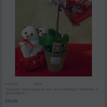
ΚΩΔΙΚΟΣ:
Valpl6
"Ορχιδέα" Βαλεντίνου σε ποτ. Φυτό Αγάπης!!! + Μπαλόνι +
Αρκουδάκι !!!
€
35.00