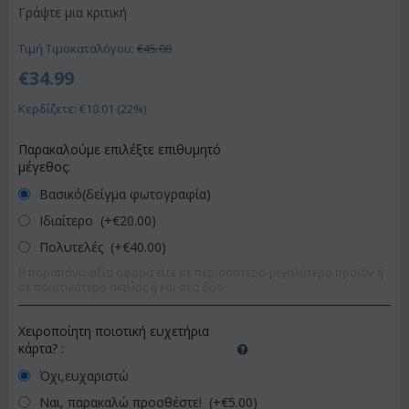
Γράψτε μια κριτική
Τιμή Τιμοκαταλόγου:
€
45.00
€
34.99
Κερδίζετε: €
10.01
(
22
%)
Παρακαλούμε επιλέξτε επιθυμητό
μέγεθος:
Βασικό(δείγμα φωτογραφία)
Ιδιαίτερο (+€
20.00
)
Πολυτελές (+€
40.00
)
Η παραπάνω αξία αφορά είτε σε περισσότερο-μεγαλύτερο προϊόν ή
σε ποιοτικότερο σκεύος ή και στα δύο.
Χειροποίητη ποιοτική ευχετήρια
κάρτα?
:
Όχι,ευχαριστώ
Ναι, παρακαλώ προσθέστε! (+€
5.00
)