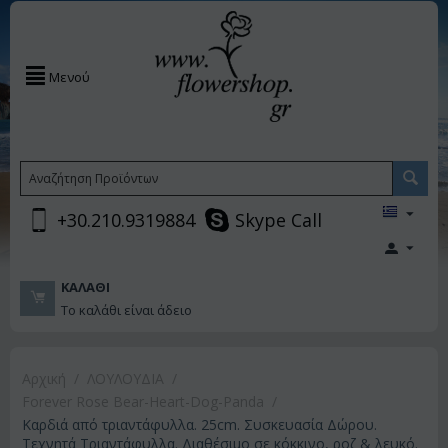
Μενού
+30.210.9319884
Skype Call
ΚΑΛΆΘΙ
Το καλάθι είναι άδειο
Αρχική
/
ΛΟΥΛΟΥΔΙΑ
/
Forever Rose Bear-Heart-Dog-Panda
/
Καρδιά από τριαντάφυλλα. 25cm. Συσκευασία Δώρου.
Τεχνητά Τριαντάφυλλα. Διαθέσιμο σε κόκκινο, ροζ & λευκό.