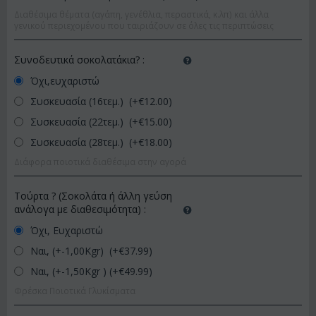
Διαθέσιμα θέματα (αγάπη, γενέθλια, περαστικά, κ.λπ) και άλλα
γενικού περιεχομένου που ταιριάζουν σε όλες τις περιπτώσεις
Συνοδευτικά σοκολατάκια?
:
Όχι,ευχαριστώ
Συσκευασία (16τεμ.) (+€
12.00
)
Συσκευασία (22τεμ.) (+€
15.00
)
Συσκευασία (28τεμ.) (+€
18.00
)
Διάφορα ποιοτικά διαθέσιμα στην αγορά
Τούρτα ? (Σοκολάτα ή άλλη γεύση
ανάλογα με διαθεσιμότητα)
:
Όχι, Ευχαριστώ
Ναι, (+-1,00Kgr) (+€
37.99
)
Ναι, (+-1,50Kgr ) (+€
49.99
)
Φρέσκα Ποιοτικά Γλυκίσματα