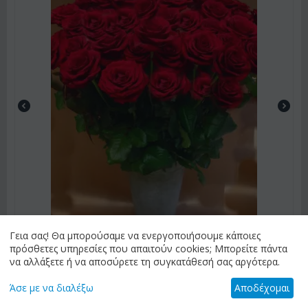
Γεια σας! Θα μπορούσαμε να ενεργοποιήσουμε κάποιες
πρόσθετες υπηρεσίες που απαιτούν cookies; Μπορείτε πάντα
να αλλάξετε ή να αποσύρετε τη συγκατάθεσή σας αργότερα.
ΚΩΔΙΚΟΣ:
rosr1
Ανθοδέσμη από (10) κόκκινα τριαντάφυλλα Α'
Άσε με να διαλέξω
Αποδέχομαι
ποιοτ.Ολλανδικά με πρασινάδες