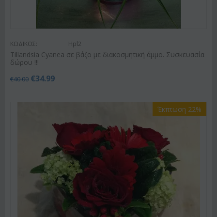
ΚΩΔΙΚΟΣ:
Hpl2
Tillandsia Cyanea σε βάζο με διακοσμητική άμμο. Συσκευασία
δώρου !!!
€
34.99
€
40.00
Έκπτωση 22%