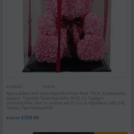
ΚΩΔΙΚΟΣ:
Tedro5
Αρκουδάκια από τριαντάφυλλα.Rose Bear 70cm. Συσκευασία
Δώρου. Τεχνητά Τριαντάφυλλα. (Ροζ) (1) Τεμάχιο.
(συνοδεύεται απο το γνήσιο κουτί του & Λαμπάκια Led) (10)
Ημέρες Προπαραγγελία!
€
309.99
€
330.00