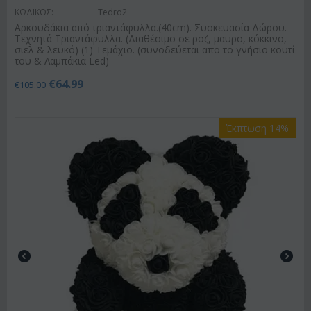
ΚΩΔΙΚΟΣ:
Tedro2
Αρκουδάκια από τριαντάφυλλα.(40cm). Συσκευασία Δώρου.
Τεχνητά Τριαντάφυλλα. (Διαθέσιμο σε ροζ, μαυρο, κόκκινο,
σιελ & λευκό) (1) Τεμάχιο. (συνοδεύεται απο το γνήσιο κουτί
του & Λαμπάκια Led)
€
64.99
€
105.00
Έκπτωση 14%