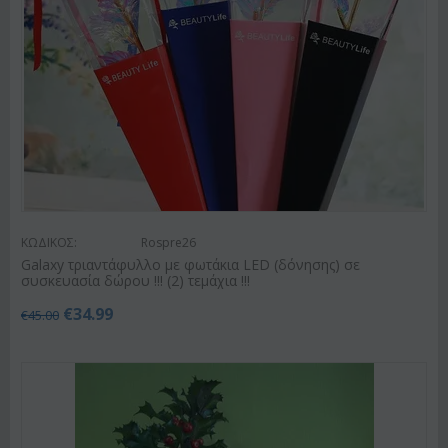
ΚΩΔΙΚΟΣ:
Rospre26
Galaxy τριαντάφυλλο με φωτάκια LED (δόνησης) σε
συσκευασία δώρου !!! (2) τεμάχια !!!
€
34.99
€
45.00