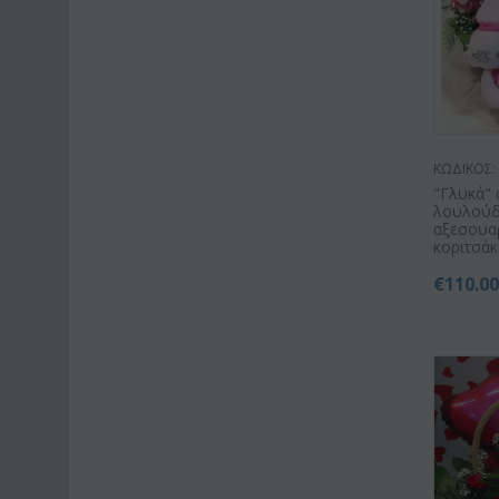
ΚΩΔΙΚΟΣ:
"Γλυκά" 
λουλούδ
αξεσουα
κοριτσάκι 
€
110.0