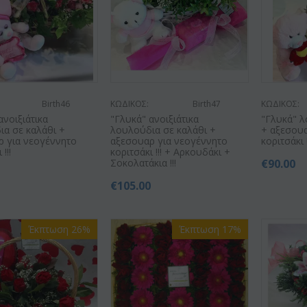
Birth46
ΚΩΔΙΚΟΣ:
Birth47
ΚΩΔΙΚΟΣ:
ανοιξιάτικα
"Γλυκά" ανοιξιάτικα
"Γλυκά" λ
ια σε καλάθι +
λουλούδια σε καλάθι +
+ αξεσουα
ρ για νεογέννητο
αξεσουαρ για νεογέννητο
κοριτσάκι !
!!!
κοριτσάκι !!! + Αρκουδάκι +
Σοκολατάκια !!!
€
90.00
0
€
105.00
Έκπτωση 26%
Έκπτωση 17%