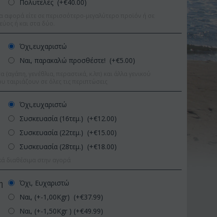
Πολυτελές (+€
40.00
)
α αφορά είτε σε περισσότερο-μεγαλύτερο προϊόν ή σε
εύος ή και στα δύο.
Όχι,ευχαριστώ
Ναι, παρακαλώ προσθέστε! (+€
5.00
)
 (αγάπη, γενέθλια, περαστικά, κ.λπ) και άλλα γενικού
υ ταιριάζουν σε όλες τις περιπτώσεις
Όχι,ευχαριστώ
Συσκευασία (16τεμ.) (+€
12.00
)
Συσκευασία (22τεμ.) (+€
15.00
)
Συσκευασία (28τεμ.) (+€
18.00
)
κά διαθέσιμα στην αγορά
Έκπτωση 11%
Έκπτωση 
Όχι, Ευχαριστώ
η
Ναι, (+-1,00Kgr) (+€
37.99
)
Ναι, (+-1,50Kgr ) (+€
49.99
)