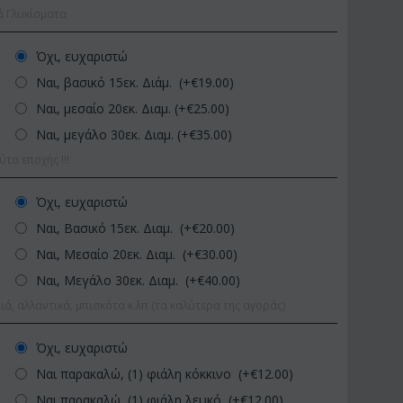
ά Γλυκίσματα
Όχι, ευχαριστώ
Ναι, βασικό 15εκ. Διάμ. (+€
19.00
)
Ναι, μεσαίο 20εκ. Διαμ. (+€
25.00
)
Ναι, μεγάλο 30εκ. Διαμ. (+€
35.00
)
α εποχής !!!
ΚΩΔΙΚΟΣ:
Afp1
ΚΩΔΙΚΟΣ:
Pl92
Όχι, ευχαριστώ
Ορχιδέα φαλαίνοψις σε
Φυτό "Zamioculcas" (Zamia
Ναι, Βασικό 15εκ. Διαμ. (+€
20.00
)
γυάλινο βάζο
Ποιοτική Γλά...
Ναι, Μεσαίο 20εκ. Διαμ. (+€
30.00
)
€
39.99
€
54.99
€
45.00
€
65.00
Ναι, Μεγάλο 30εκ. Διαμ. (+€
40.00
)
ιά, αλλαντικά, μπισκότα κ.λπ (τα καλύτερα της αγοράς)
Όχι, ευχαριστώ
Ναι παρακαλώ, (1) φιάλη κόκκινο (+€
12.00
)
Ναι παρακαλώ, (1) φιάλη λευκό (+€
12.00
)