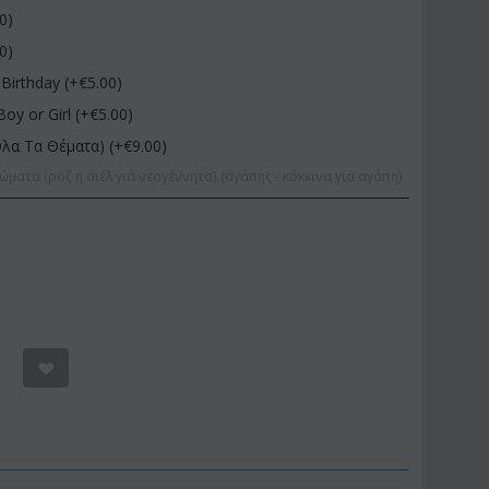
00
)
00
)
Birthday (+€
5.00
)
Boy or Girl (+€
5.00
)
Όλα Τα Θέματα) (+€
9.00
)
ώματα (ροζ ή σιέλ για νεογέννητα) (αγάπης - κόκκινα για αγάπη)