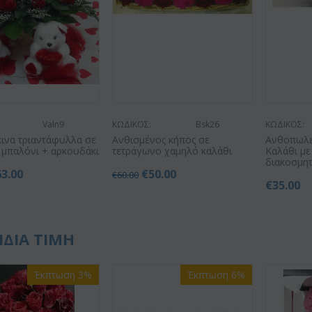
Valn9
ΚΩΔΙΚΟΣ:
Bsk26
ΚΩΔΙΚΟΣ:
κινα τριαντάφυλλα σε
Ανθισμένος κήπος σε
Ανθοπωλεί
 μπαλόνι + αρκουδάκι
τετράγωνο χαμηλό καλάθι
Καλάθι μ
διακοσμητ
63.00
€
50.00
€
60.00
€
35.00
ΙΔΙΑ ΤΙΜΗ
Έκπτωση 3%
Έκπτωση 6%