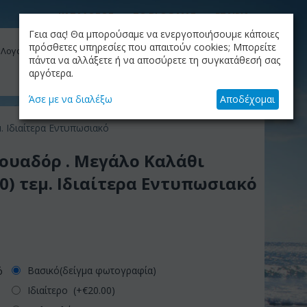
ΚΑΤΑΛΟΓΟΣ
ΤΟ BLOG ΜΑΣ
ΕΤΑΙΡΙΑ
Γεια σας! Θα μπορούσαμε να ενεργοποιήσουμε κάποιες
ΚΑΛΆΘΙ
πρόσθετες υπηρεσίες που απαιτούν cookies; Μπορείτε
 Λογαριασμός μου
Το καλάθι είναι άδειο
πάντα να αλλάξετε ή να αποσύρετε τη συγκατάθεσή σας
αργότερα.
+30.210.9319884
Skype Call
Άσε με να διαλέξω
Αποδέχομαι
. Ιδιαίτερα Εντυπωσιακό
ουαδόρ . Μεγάλο Καλάθι
(70) τεμ. Ιδιαίτερα Εντυπωσιακό
Βασικό(δείγμα φωτογραφία)
ό
Ιδιαίτερο (+€
20.00
)