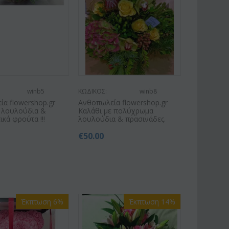
winb5
ΚΩΔΙΚΟΣ:
winb8
α flowershop.gr
Ανθοπωλεία flowershop.gr
ε λουλούδια &
Καλάθι με πολύχρωμα
ικά φρούτα !!!
λουλούδια & πρασινάδες.
€
50.00
Έκπτωση 6%
Έκπτωση 14%