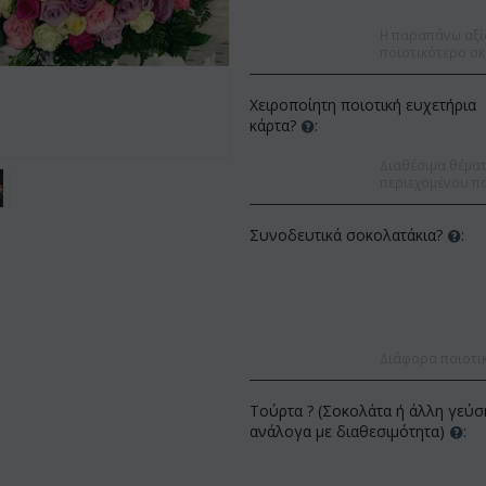
Η παραπάνω αξί
ποιοτικότερο σκ
Χειροποίητη ποιοτική ευχετήρια
κάρτα?
:
Διαθέσιμα θέματα
περιεχομένου πο
Συνοδευτικά σοκολατάκια?
:
Διάφορα ποιοτι
Έκπτωση 9%
Έκπτωση 12%
Τούρτα ? (Σοκολάτα ή άλλη γεύσ
ανάλογα με διαθεσιμότητα)
: