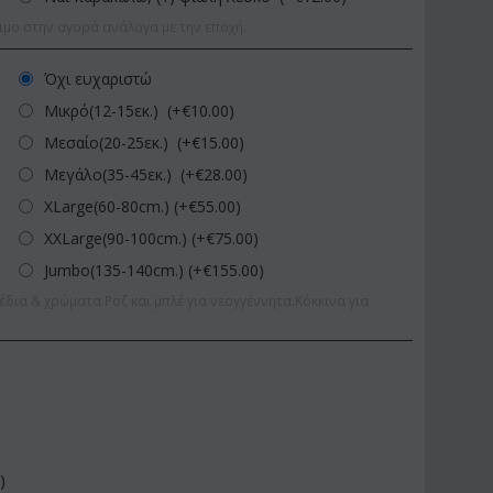
ιμο στην αγορά ανάλογα με την εποχή.
Όχι ευχαριστώ
Μικρό(12-15εκ.) (+€
10.00
)
Μεσαίο(20-25εκ.) (+€
15.00
)
Μεγάλο(35-45εκ.) (+€
28.00
)
XLarge(60-80cm.) (+€
55.00
)
XXLarge(90-100cm.) (+€
75.00
)
Jumbo(135-140cm.) (+€
155.00
)
έδια & χρώματα.Ροζ και μπλέ για νεογγέννητα.Κόκκινα για
0
)