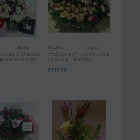
Birth45
ΚΩΔΙΚΟΣ:
Rosp22
ουλούδια σε καλάθι
"Υπέροχα Ροζ" Τριαντάφυλλα
ρ για νεογέννητο
Σε Καλάθι !!! Ιδιαίτερο.
!!
€
119.99