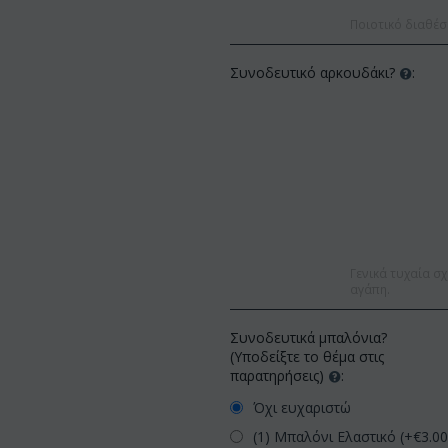
Ποιοτικό διαθέσ
Συνοδευτικό αρκουδάκι?
:
Γενικά τυχαία σχ
αγάπη.
Συνοδευτικά μπαλόνια?
(Υποδείξτε το θέμα στις
παρατηρήσεις)
:
Όχι ευχαριστώ
(1) Μπαλόνι Ελαστικό (+€
3.0