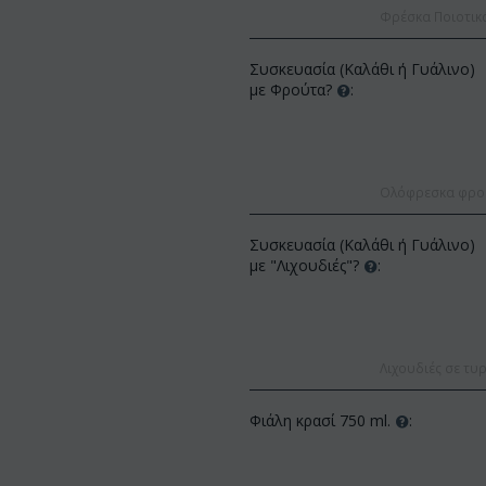
Φρέσκα Ποιοτικ
Συσκευασία (Καλάθι ή Γυάλινο)
με Φρούτα?
:
Ολόφρεσκα φρούτ
ΚΩΔΙΚΟΣ:
Af13
ΚΩΔΙΚΟΣ:
Afp3
Συσκευασία (Καλάθι ή Γυάλινο)
(21) τριαντάφυλλα 60-70 εκ.
Ορχιδέα φαλαίνοψις φυτό "(1)
με "Λιχουδιές"?
:
(διάφορα χρώμ...
στέλεχος λου...
€
49.99
€
55.00
€
21.99
€
25.00
Λιχουδιές σε τυρ
Φιάλη κρασί 750 ml.
: