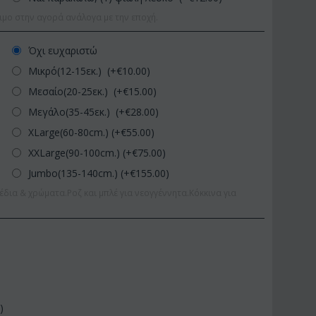
ιμο στην αγορά ανάλογα με την εποχή.
Όχι ευχαριστώ
Μικρό(12-15εκ.) (+€
10.00
)
Μεσαίο(20-25εκ.) (+€
15.00
)
Μεγάλο(35-45εκ.) (+€
28.00
)
XLarge(60-80cm.) (+€
55.00
)
XXLarge(90-100cm.) (+€
75.00
)
Jumbo(135-140cm.) (+€
155.00
)
έδια & χρώματα.Ροζ και μπλέ για νεογγέννητα.Κόκκινα για
0
)