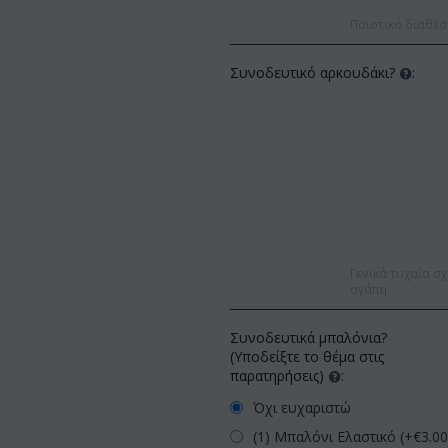
Ποιοτικό διαθέσ
Συνοδευτικό αρκουδάκι?
:
Γενικά τυχαία σχ
αγάπη.
Συνοδευτικά μπαλόνια?
(Υποδείξτε το θέμα στις
παρατηρήσεις)
:
Όχι ευχαριστώ
(1) Μπαλόνι Ελαστικό (+€
3.0