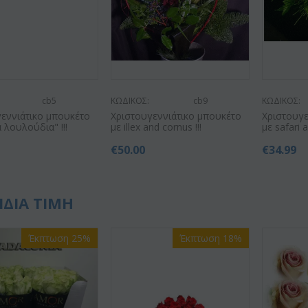
cb5
ΚΩΔΙΚΟΣ:
cb9
ΚΩΔΙΚΟΣ:
εννιάτικο μπουκέτο
Χριστουγεννιάτικο μπουκέτο
Χριστουγε
ά λουλούδια" !!!
με illex and cornus !!!
με safari a
€
50.00
€
34.99
ΙΔΙΑ ΤΙΜΗ
Έκπτωση 25%
Έκπτωση 18%