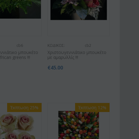
cb6
ΚΩΔΙΚΟΣ:
cb2
ννιάτικο μπουκέτο
Χριστουγεννιάτικο μπουκέτο
frican greens !!!
με αμαρυλλίς !!!
€
45.00
Έκπτωση 25%
Έκπτωση 12%