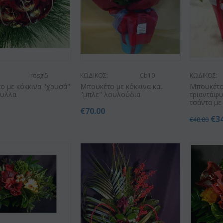
rosgl5
ΚΩΔΙΚΟΣ:
Cb10
ΚΩΔΙΚΟΣ:
ο με κόκκινα "χρυσά"
Μπουκέτο με κόκκινα και
Μπουκέτο
φυλλα
"μπλε" λουλούδια
τριαντάφυ
τσάντα με
€
70.00
€
3
€
40.00