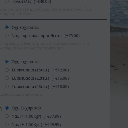
Πολυτελές (+€
40.00
)
α αφορά είτε σε περισσότερο-μεγαλύτερο προϊόν ή σε
εύος ή και στα δύο.
Όχι,ευχαριστώ
Ναι, παρακαλώ προσθέστε! (+€
5.00
)
 (αγάπη, γενέθλια, περαστικά, κ.λπ) και άλλα γενικού
υ ταιριάζουν σε όλες τις περιπτώσεις
Όχι,ευχαριστώ
Συσκευασία (16τεμ.) (+€
12.00
)
Συσκευασία (22τεμ.) (+€
15.00
)
Συσκευασία (28τεμ.) (+€
18.00
)
κά διαθέσιμα στην αγορά
%
Έκπτωση 11%
Έκπτ
Όχι, Ευχαριστώ
η
Ναι, (+-1,00Kgr) (+€
37.99
)
Ναι, (+-1,50Kgr ) (+€
49.99
)