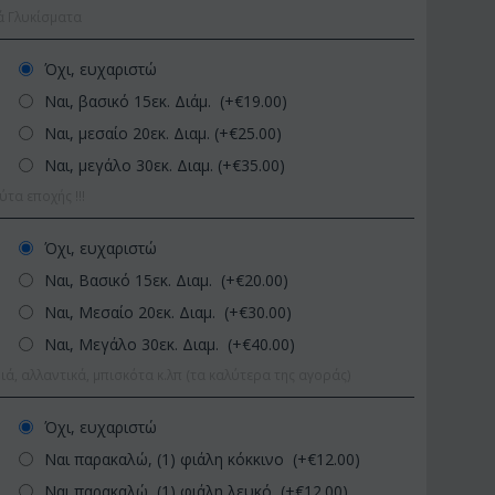
ά Γλυκίσματα
Όχι, ευχαριστώ
Ναι, βασικό 15εκ. Διάμ. (+€
19.00
)
Ναι, μεσαίο 20εκ. Διαμ. (+€
25.00
)
Ναι, μεγάλο 30εκ. Διαμ. (+€
35.00
)
α εποχής !!!
ΚΩΔΙΚΟΣ:
Afp1
ΚΩΔΙΚΟΣ:
Pl9
Όχι, ευχαριστώ
Ορχιδέα φαλαίνοψις σε
Φυτό "Zamioculcas" (
Ναι, Βασικό 15εκ. Διαμ. (+€
20.00
)
γυάλινο βάζο
Ποιοτική Γλά...
Ναι, Μεσαίο 20εκ. Διαμ. (+€
30.00
)
€
39.99
€
54.99
€
45.00
€
65.00
Ναι, Μεγάλο 30εκ. Διαμ. (+€
40.00
)
ιά, αλλαντικά, μπισκότα κ.λπ (τα καλύτερα της αγοράς)
Όχι, ευχαριστώ
Ναι παρακαλώ, (1) φιάλη κόκκινο (+€
12.00
)
Ναι παρακαλώ, (1) φιάλη λευκό (+€
12.00
)