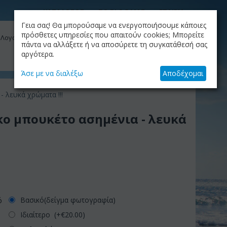
ΚΑΤΑΛΟΓΟΣ
ΤΟ BLOG ΜΑΣ
ΕΤΑΙΡΙΑ
Γεια σας! Θα μπορούσαμε να ενεργοποιήσουμε κάποιες
ΚΑΛΆΘΙ
πρόσθετες υπηρεσίες που απαιτούν cookies; Μπορείτε
 Λογαριασμός μου
Το καλάθι είναι άδειο
πάντα να αλλάξετε ή να αποσύρετε τη συγκατάθεσή σας
αργότερα.
+30.210.9319884
Skype Call
Άσε με να διαλέξω
Αποδέχομαι
 λευκά χρώματα !!!
κο μπουκέτο ασημένια - λευκά
Βασικό(δείγμα φωτογραφία)
ό
Ιδιαίτερο (+€
20.00
)