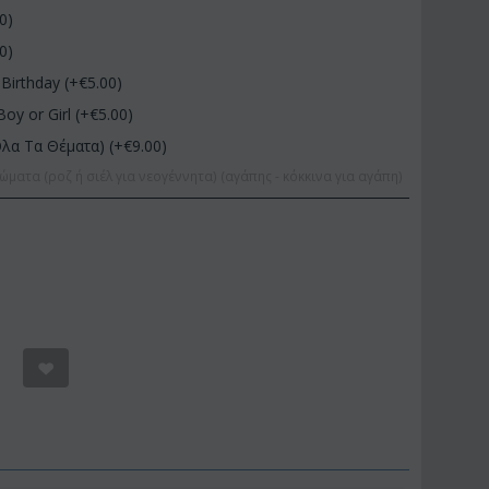
00
)
00
)
Birthday (+€
5.00
)
Boy or Girl (+€
5.00
)
Όλα Τα Θέματα) (+€
9.00
)
ώματα (ροζ ή σιέλ για νεογέννητα) (αγάπης - κόκκινα για αγάπη)