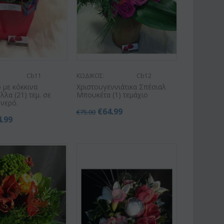
Cb11
ΚΩΔΙΚΟΣ:
Cb12
 με κόκκινα
Χριστουγεννιάτικα Σπέσιαλ
λλα (21) τεμ. σε
Μπουκέτα (1) τεμάχιο
 νερό.
€
64.99
€
75.00
4.99