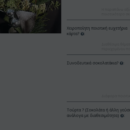
Η παραπάνω αξί
ποιοτικότερο σκ
Χειροποίητη ποιοτική ευχετήρια
κάρτα?
:
Διαθέσιμα θέματα
περιεχομένου πο
Συνοδευτικά σοκολατάκια?
:
Διάφορα ποιοτι
Έκπτωση 9
Έκπτωση 12%
Τούρτα ? (Σοκολάτα ή άλλη γεύσ
ανάλογα με διαθεσιμότητα)
: