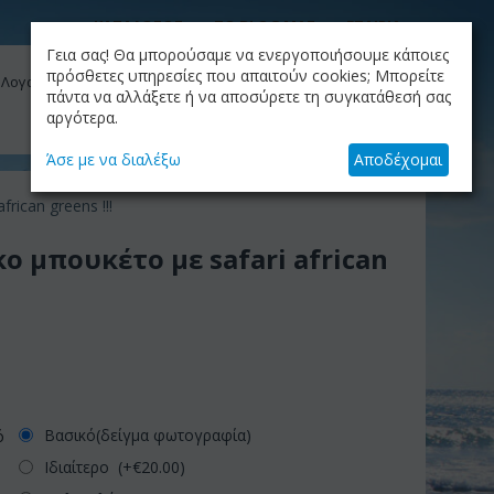
ΚΑΤΑΛΟΓΟΣ
ΤΟ BLOG ΜΑΣ
ΕΤΑΙΡΙΑ
Γεια σας! Θα μπορούσαμε να ενεργοποιήσουμε κάποιες
ΚΑΛΆΘΙ
πρόσθετες υπηρεσίες που απαιτούν cookies; Μπορείτε
 Λογαριασμός μου
Το καλάθι είναι άδειο
πάντα να αλλάξετε ή να αποσύρετε τη συγκατάθεσή σας
αργότερα.
+30.210.9319884
Skype Call
Άσε με να διαλέξω
Αποδέχομαι
rican greens !!!
ο μπουκέτο με safari african
Βασικό(δείγμα φωτογραφία)
ό
Ιδιαίτερο (+€
20.00
)