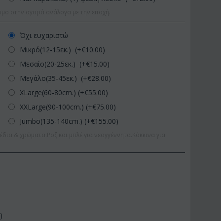
ιμο στην αγορά ανάλογα με την εποχή.
Όχι ευχαριστώ
Μικρό(12-15εκ.) (+€
10.00
)
Μεσαίο(20-25εκ.) (+€
15.00
)
Μεγάλο(35-45εκ.) (+€
28.00
)
XLarge(60-80cm.) (+€
55.00
)
XXLarge(90-100cm.) (+€
75.00
)
Jumbo(135-140cm.) (+€
155.00
)
έδια & χρώματα.Ροζ και μπλέ για νεογγέννητα.Κόκκινα για
0
)