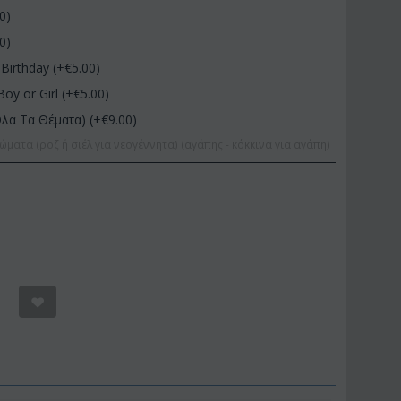
00
)
00
)
Birthday (+€
5.00
)
Boy or Girl (+€
5.00
)
Όλα Τα Θέματα) (+€
9.00
)
ώματα (ροζ ή σιέλ για νεογέννητα) (αγάπης - κόκκινα για αγάπη)