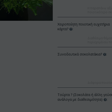
Η παραπάνω αξί
ποιοτικότερο σκ
Χειροποίητη ποιοτική ευχετήρια
κάρτα?
:
Διαθέσιμα θέματα
περιεχομένου πο
Συνοδευτικά σοκολατάκια?
:
Διάφορα ποιοτι
Έκπτωση 9%
Έκπτωση 12%
Τούρτα ? (Σοκολάτα ή άλλη γεύσ
ανάλογα με διαθεσιμότητα)
: