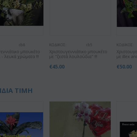
cb8
ΚΩΔΙΚΟΣ:
cb5
ΚΩΔΙΚΟΣ:
εννιάτικο μπουκέτο
Χριστουγεννιάτικο μπουκέτο
Χριστουγε
 - λευκά χρώματα !!!
με "ζεστά λουλούδια" !!!
με illex an
€
45.00
€
50.00
ΙΔΙΑ ΤΙΜΗ