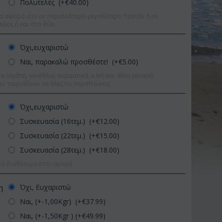
Πολυτελές (+€
40.00
)
α αφορά είτε σε περισσότερο-μεγαλύτερο προϊόν ή σε
εύος ή και στα δύο.
Όχι,ευχαριστώ
Ναι, παρακαλώ προσθέστε! (+€
5.00
)
 (αγάπη, γενέθλια, περαστικά, κ.λπ) και άλλα γενικού
υ ταιριάζουν σε όλες τις περιπτώσεις
Όχι,ευχαριστώ
Συσκευασία (16τεμ.) (+€
12.00
)
Συσκευασία (22τεμ.) (+€
15.00
)
Συσκευασία (28τεμ.) (+€
18.00
)
κά διαθέσιμα στην αγορά
Έκπτωση 11%
Έκπτωσ
Όχι, Ευχαριστώ
η
Ναι, (+-1,00Kgr) (+€
37.99
)
Ναι, (+-1,50Kgr ) (+€
49.99
)