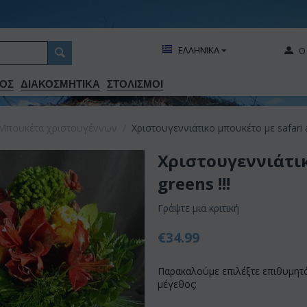
ΕΛΛΗΝΙΚΑ
Ο
ΟΣ
ΔΙΑΚΟΣΜΗΤΙΚA
ΣΤΟΛΙΣΜΟΙ
Μπουκέτα χριστουγέννων
/
Χριστουγεννιάτικο μπουκέτο με safari af
Χριστουγεννιάτικ
greens !!!
Γράψτε μια κριτική
€
34.99
Παρακαλούμε επιλέξτε επιθυμητ
μέγεθος: