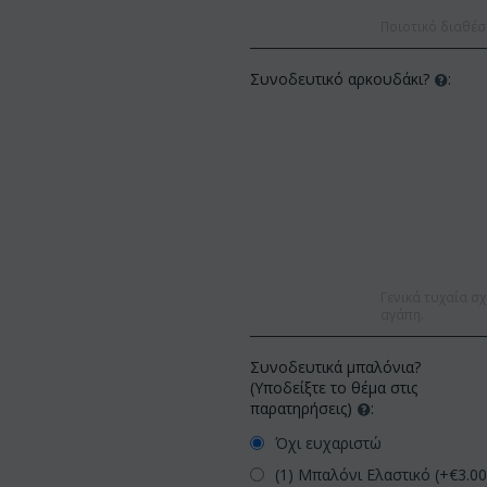
Ποιοτικό διαθέσ
Συνοδευτικό αρκουδάκι?
:
Γενικά τυχαία σχ
αγάπη.
Συνοδευτικά μπαλόνια?
(Υποδείξτε το θέμα στις
παρατηρήσεις)
:
Όχι ευχαριστώ
(1) Μπαλόνι Ελαστικό (+€
3.0