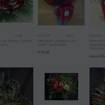
rosgl5
ΚΩΔΙΚΟΣ:
Cb10
ΚΩΔΙΚΟΣ:
ο με κόκκινα "χρυσά"
Μπουκέτο με κόκκινα και
Μπουκέτο
φυλλα
"μπλε" λουλούδια
τριαντάφυ
τσάντα με
€
70.00
€
3
€
40.00