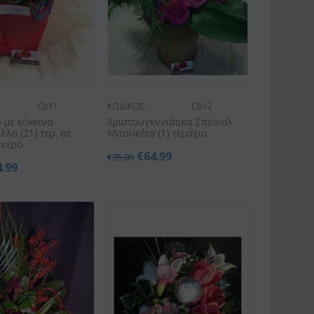
Cb11
ΚΩΔΙΚΟΣ:
Cb12
 με κόκκινα
Χριστουγεννιάτικα Σπέσιαλ
λλα (21) τεμ. σε
Μπουκέτα (1) τεμάχιο
 νερό.
€
64.99
€
75.00
4.99