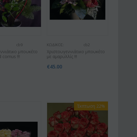
cb9
ΚΩΔΙΚΟΣ:
cb2
ννιάτικο μπουκέτο
Χριστουγεννιάτικο μπουκέτο
d cornus !!!
με αμαρυλλίς !!!
€
45.00
Έκπτωση 22%