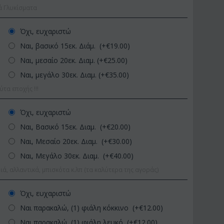
ά Γλυκίσματα
Όχι, ευχαριστώ
Ναι, βασικό 15εκ. Διάμ. (+€
19.00
)
Ναι, μεσαίο 20εκ. Διαμ. (+€
25.00
)
Ναι, μεγάλο 30εκ. Διαμ. (+€
35.00
)
α εποχής !!!
ΚΩΔΙΚΟΣ:
Afp1
ΚΩΔΙΚΟΣ:
Pl92
Όχι, ευχαριστώ
Ορχιδέα φαλαίνοψις σε
Φυτό "Zamioculcas" (Za
Ναι, Βασικό 15εκ. Διαμ. (+€
20.00
)
γυάλινο βάζο
Ποιοτική Γλά...
Ναι, Μεσαίο 20εκ. Διαμ. (+€
30.00
)
€
39.99
€
54.99
€
45.00
€
65.00
Ναι, Μεγάλο 30εκ. Διαμ. (+€
40.00
)
ιά, αλλαντικά, μπισκότα κ.λπ (τα καλύτερα της αγοράς)
Όχι, ευχαριστώ
Ναι παρακαλώ, (1) φιάλη κόκκινο (+€
12.00
)
Ναι παρακαλώ, (1) φιάλη λευκό (+€
12.00
)