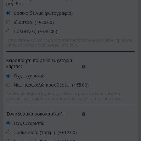
μέγεθος:
Βασικό(δείγμα φωτογραφία)
Ιδιαίτερο (+€
20.00
)
Πολυτελές (+€
40.00
)
Η παραπάνω αξία αφορά είτε σε περισσότερο-μεγαλύτερο προϊόν ή
σε ποιοτικότερο σκεύος ή και στα δύο.
Χειροποίητη ποιοτική ευχετήρια
κάρτα?
:
Όχι,ευχαριστώ
Ναι, παρακαλώ προσθέστε! (+€
5.00
)
Διαθέσιμα θέματα (αγάπη, γενέθλια, περαστικά, κ.λπ) και άλλα
γενικού περιεχομένου που ταιριάζουν σε όλες τις περιπτώσεις
Συνοδευτικά σοκολατάκια?
:
Όχι,ευχαριστώ
Συσκευασία (16τεμ.) (+€
12.00
)