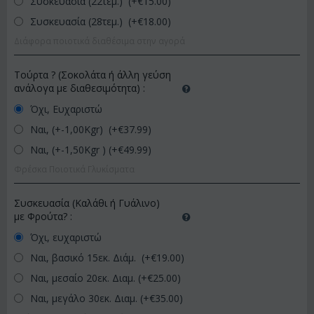
Συσκευασία (22τεμ.) (+€
15.00
)
Συσκευασία (28τεμ.) (+€
18.00
)
Διάφορα ποιοτικά διαθέσιμα στην αγορά
Τούρτα ? (Σοκολάτα ή άλλη γεύση
ανάλογα με διαθεσιμότητα)
:
Όχι, Ευχαριστώ
Ναι, (+-1,00Kgr) (+€
37.99
)
Ναι, (+-1,50Kgr ) (+€
49.99
)
Φρέσκα Ποιοτικά Γλυκίσματα
Συσκευασία (Καλάθι ή Γυάλινο)
με Φρούτα?
:
Όχι, ευχαριστώ
Ναι, βασικό 15εκ. Διάμ. (+€
19.00
)
Ναι, μεσαίο 20εκ. Διαμ. (+€
25.00
)
Ναι, μεγάλο 30εκ. Διαμ. (+€
35.00
)