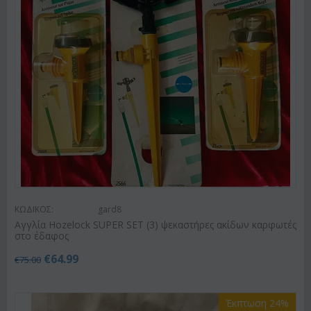
ΚΩΔΙΚΟΣ:
gard8
Αγγλία Hozelock SUPER SET (3) ψεκαστήρες ακίδων καρφωτές
στο έδαφος
€
64.99
€
75.00
Έκπτωση 24%