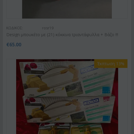
ΚΩΔΙΚΟΣ:
rosr19
Design μπουκέτο με (21) κόκκινα τριαντάφυλλα + Βάζο !!!
€
65.00
Έκπτωση 13%