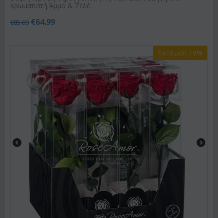
Χρωματιστή Άμμο & Ζελέ.
€
64.99
€
85.00
Έκπτωση 19%