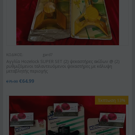
ΚΩΔΙΚΟΣ:
gard7
Αγγλία Hozelock SUPER SET (2) ψεκαστήρες ακίδων @ (2)
ρυθμιζόμενοι ταλαντευόμενοι ψεκαστήρες με κάλυψη
μεταβλητής περιοχής
€
64.99
€
75.00
Έκπτωση 13%