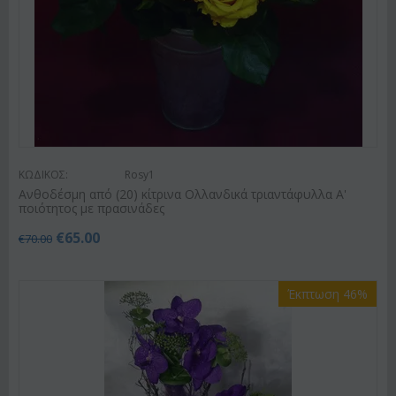
ΚΩΔΙΚΟΣ:
Rosy1
Ανθοδέσμη από (20) κίτρινα Ολλανδικά τριαντάφυλλα Α'
ποιότητος με πρασινάδες
€
65.00
€
70.00
Έκπτωση 46%