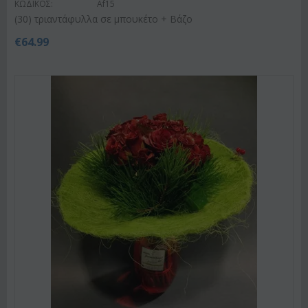
ΚΩΔΙΚΟΣ:
Af15
(30) τριαντάφυλλα σε μπουκέτο + Βάζο
€
64.99