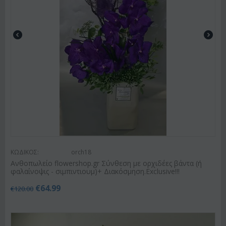
ΚΩΔΙΚΟΣ:
orch18
Ανθοπωλείο flowershop.gr Σύνθεση με ορχιδέες βάντα (ή
φαλαίνοψις - σιμπιντιουμ)+ Διακόσμηση.Exclusive!!!
€
64.99
€
120.00