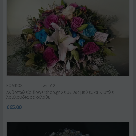
ΚΩΔΙΚΟΣ:
winb12
Ανθοπωλείο flowershop.gr Χειμώνας με λευκά & μπλε
λουλούδια σε καλάθι.
€
65.00