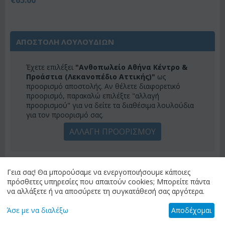
ΑΠΟΣΤΟΛΗ ΛΟΥΛΟΥΔΙΩΝ
Έχετε επιλέξει
"Ανθοπωλείο Αθήνα Κέντρο &
Προάστια (Λεκανοπέδιο Αττικής)"
ως
προορισμό αποστολής. Αν θέλετε διαφορετικό
προορισμό, παρακαλώ επιλέξτε "αλλαγή
προορισμού" για να δείτε τα διαθέσιμα λουλούδια
για τον προορισμό σας.
ΑΛΛΑΓΗ ΠΡΟΟΡΙΣΜΟΥ
ΚΑΤΗΓΟΡΙΕΣ
Γεια σας! Θα μπορούσαμε να ενεργοποιήσουμε κάποιες
πρόσθετες υπηρεσίες που απαιτούν cookies; Μπορείτε πάντα
να αλλάξετε ή να αποσύρετε τη συγκατάθεσή σας αργότερα.
ΜΕΝΟΎ
Άσε με να διαλέξω
Αποδέχομαι