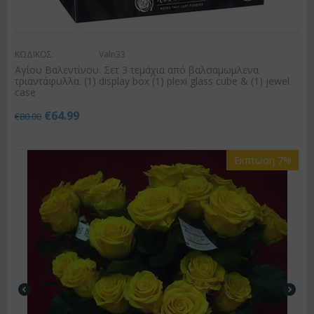
ΚΩΔΙΚΟΣ:
Valn33
Αγίου Βαλεντίνου. Σετ 3 τεμάχια από βαλσαμωμλενα
τριαντάφυλλα. (1) display box (1) plexi glass cube & (1) jewel
case
€
64.99
€
80.00
Έκπτωση 7%