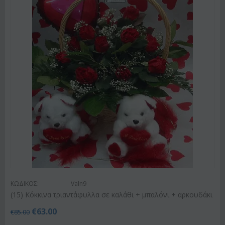
ΚΩΔΙΚΟΣ:
Valn9
(15) Κόκκινα τριαντάφυλλα σε καλάθι + μπαλόνι + αρκουδάκι
€
63.00
€
85.00