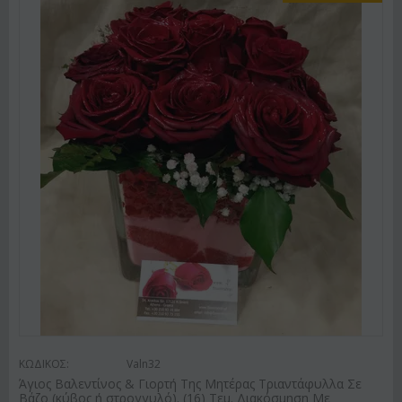
ΚΩΔΙΚΟΣ:
Valn32
Άγιος Βαλεντίνος & Γιορτή Της Μητέρας Τριαντάφυλλα Σε
Βάζο (κύβος ή στρογγυλό). (16) Τεμ. Διακόσμηση Με