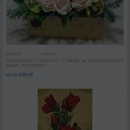
ΚΩΔΙΚΟΣ:
Chrba39
Λουλούδια σε "Ξύλινο Ποτ" ή "Καλάθι" με Χριστουγεννιάτικο
άρωμα.. Χιονισμένα !!!
€
39.99
€
55.00