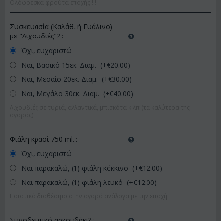
Ολόφρεσκα φρούτα εποχής !!!
Συσκευασία (Καλάθι ή Γυάλινο)
με "Λιχουδιές"?
:
Όχι, ευχαριστώ
Ναι, Βασικό 15εκ. Διαμ. (+€
20.00
)
Ναι, Μεσαίο 20εκ. Διαμ. (+€
30.00
)
Ναι, Μεγάλο 30εκ. Διαμ. (+€
40.00
)
Λιχουδιές σε τυριά, αλλαντικά, μπισκότα κ.λπ (τα καλύτερα της
αγοράς)
Φιάλη κρασί 750 ml.
:
Όχι, ευχαριστώ
Ναι παρακαλώ, (1) φιάλη κόκκινο (+€
12.00
)
Ναι παρακαλώ, (1) φιάλη λευκό (+€
12.00
)
Ποιοτικό διαθέσιμο στην αγορά ανάλογα με την εποχή.
Συνοδευτικό αρκουδάκι?
: