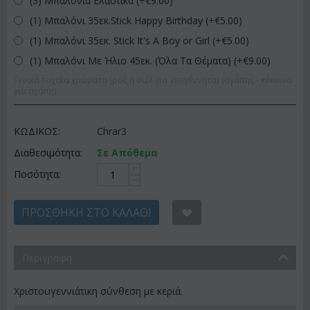
(3) Μπαλόνια Ελαστικά (+€
9.00
)
(1) Μπαλόνι 35εκ.Stick Happy Birthday (+€
5.00
)
(1) Μπαλόνι 35εκ. Stick It's A Boy or Girl (+€
5.00
)
(1) Μπαλόνι Με Ήλιο 45εκ. (Όλα Τα Θέματα) (+€
9.00
)
Γενικά τυχαία χρώματα (ροζ ή σιέλ για νεογέννητα) (αγάπης - κόκκινα
για αγάπη)
ΚΩΔΙΚΟΣ:
Chrar3
Διαθεσιμότητα:
Σε Απόθεμα
+
Ποσότητα:
−
ΠΡΟΣΘΉΚΗ ΣΤΟ ΚΑΛΆΘΙ
Περιγραφη
Χριστουγεννιάτικη σύνθεση με κεριά.