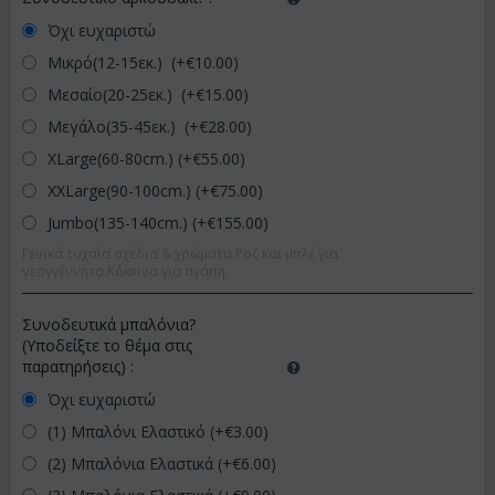
Όχι ευχαριστώ
Μικρό(12-15εκ.) (+€
10.00
)
Μεσαίο(20-25εκ.) (+€
15.00
)
Μεγάλο(35-45εκ.) (+€
28.00
)
XLarge(60-80cm.) (+€
55.00
)
XXLarge(90-100cm.) (+€
75.00
)
Jumbo(135-140cm.) (+€
155.00
)
Γενικά τυχαία σχέδια & χρώματα.Ροζ και μπλέ για
νεογγέννητα.Κόκκινα για αγάπη.
Συνοδευτικά μπαλόνια?
(Υποδείξτε το θέμα στις
παρατηρήσεις)
:
Όχι ευχαριστώ
(1) Μπαλόνι Ελαστικό (+€
3.00
)
(2) Μπαλόνια Ελαστικά (+€
6.00
)