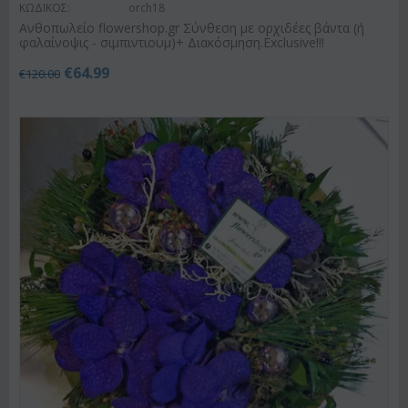
ΚΩΔΙΚΟΣ:
orch18
Ανθοπωλείο flowershop.gr Σύνθεση με ορχιδέες βάντα (ή
φαλαίνοψις - σιμπιντιουμ)+ Διακόσμηση.Exclusive!!!
€
64.99
€
120.00