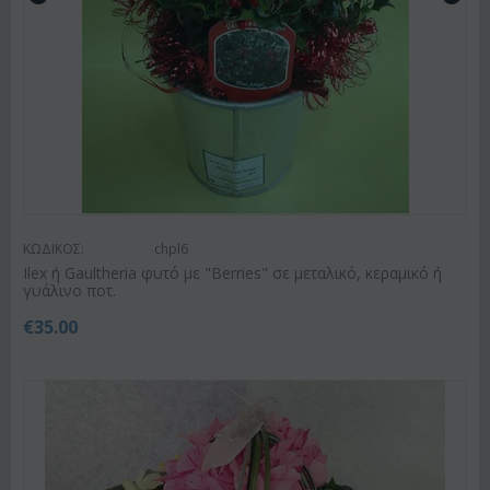
ΚΩΔΙΚΟΣ:
chpl6
Ilex ή Gaultheria φυτό με "Berries" σε μεταλικό, κεραμικό ή
γυάλινο ποτ.
€
35.00