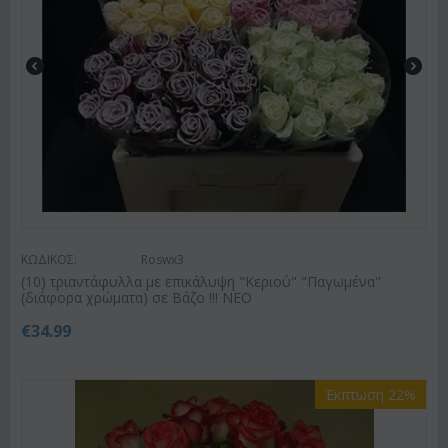
ΚΩΔΙΚΟΣ:
Roswx3
(10) τριαντάφυλλα με επικάλυψη "Κεριού" "Παγωμένα"
(διάφορα χρώματα) σε Βάζο !!! ΝΕΟ
€
34.99
Έκπτωση 22%