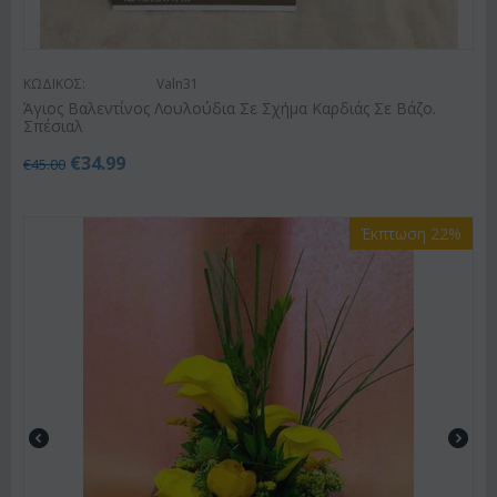
ΚΩΔΙΚΟΣ:
Valn31
Άγιος Βαλεντίνος Λουλούδια Σε Σχήμα Καρδιάς Σε Βάζο.
Σπέσιαλ
€
34.99
€
45.00
Έκπτωση 22%