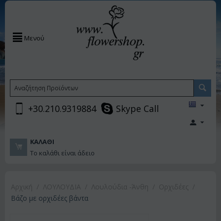
Μενού
+30.210.9319884
Skype Call
ΚΑΛΆΘΙ
Το καλάθι είναι άδειο
Αρχική
/
ΛΟΥΛΟΥΔΙΑ
/
Λουλούδια -Άνθη
/
Ορχιδέες
/
Βάζο με ορχιδέες βάντα