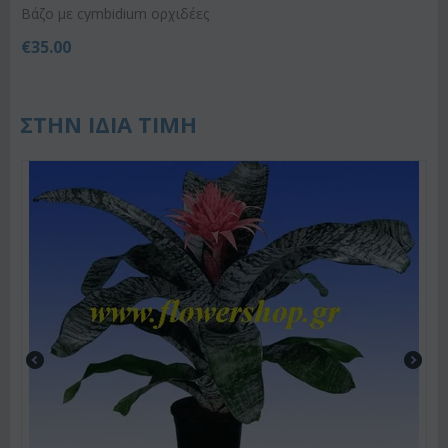
Βάζο με cymbidium ορχιδέες
€
35.00
ΣΤΗΝ ΙΔΙΑ ΤΙΜΗ