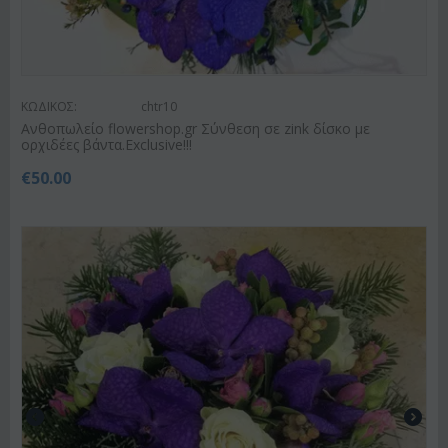
ΚΩΔΙΚΟΣ:
chtr10
Ανθοπωλείο flowershop.gr Σύνθεση σε zink δίσκο με
ορχιδέες βάντα.Exclusive!!!
€
50.00