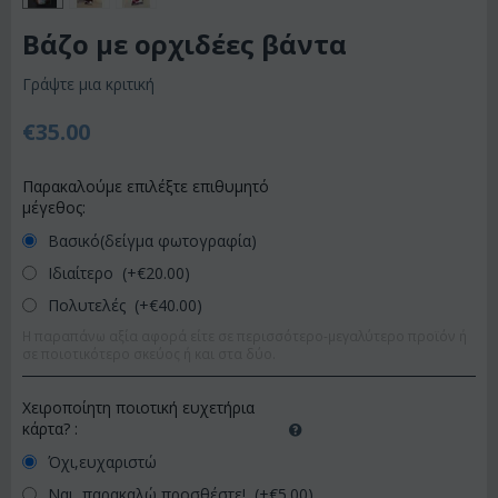
Βάζο με ορχιδέες βάντα
Γράψτε μια κριτική
€
35.00
Παρακαλούμε επιλέξτε επιθυμητό
μέγεθος:
Βασικό(δείγμα φωτογραφία)
Ιδιαίτερο (+€
20.00
)
Πολυτελές (+€
40.00
)
Η παραπάνω αξία αφορά είτε σε περισσότερο-μεγαλύτερο προϊόν ή
σε ποιοτικότερο σκεύος ή και στα δύο.
Χειροποίητη ποιοτική ευχετήρια
κάρτα?
:
Όχι,ευχαριστώ
Ναι, παρακαλώ προσθέστε! (+€
5.00
)