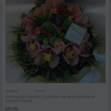
ΚΩΔΙΚΟΣ:
Tray19
Ανθοπωλείο.Ορχιδέες Cymbidium και τριαντάφυλλα σε
μεταλικό δίσκο!!!
€
50.00