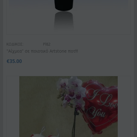
ΚΩΔΙΚΟΣ:
Pl82
"Αίχμεα" σε ποιοτικό Artstone ποτ!!!
€
35.00