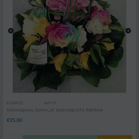
ΚΩΔΙΚΟΣ:
Sum19
Kαλοκαιρινος δισκος με τριανταφυλλα Rainbow
€
35.00