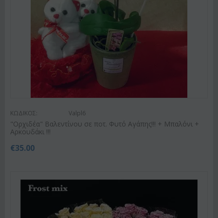
ΚΩΔΙΚΟΣ:
Valpl6
"Ορχιδέα" Βαλεντίνου σε ποτ. Φυτό Αγάπης!!! + Μπαλόνι +
Αρκουδάκι !!!
€
35.00