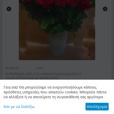
ΚΩΔΙΚΟΣ:
rosr1
Ανθοδέσμη από (10) κόκκινα τριαντάφυλλα Α'
ποιοτ.Ολλανδικά με πρασινάδες
€
35.00
Γεια σας! Θα μπορούσαμε να ενεργοποιήσουμε κάποιες
πρόσθετες υπηρεσίες που απαιτούν cookies; Μπορείτε πάντα
να αλλάξετε ή να αποσύρετε τη συγκατάθεσή σας αργότερα.
Άσε με να διαλέξω
Αποδέχομαι
ΑΠΟΣΤΟΛΗ ΛΟΥΛΟΥΔΙΩΝ