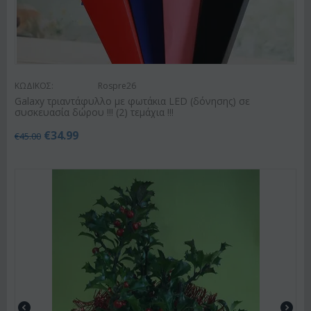
ΚΩΔΙΚΟΣ:
Rospre26
Galaxy τριαντάφυλλο με φωτάκια LED (δόνησης) σε
συσκευασία δώρου !!! (2) τεμάχια !!!
€
34.99
€
45.00