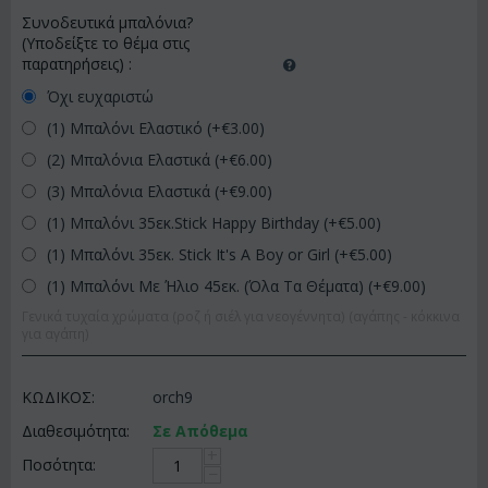
Συνοδευτικά μπαλόνια?
(Υποδείξτε το θέμα στις
παρατηρήσεις)
:
Όχι ευχαριστώ
(1) Μπαλόνι Ελαστικό (+€
3.00
)
(2) Μπαλόνια Ελαστικά (+€
6.00
)
(3) Μπαλόνια Ελαστικά (+€
9.00
)
(1) Μπαλόνι 35εκ.Stick Happy Birthday (+€
5.00
)
(1) Μπαλόνι 35εκ. Stick It's A Boy or Girl (+€
5.00
)
(1) Μπαλόνι Με Ήλιο 45εκ. (Όλα Τα Θέματα) (+€
9.00
)
Γενικά τυχαία χρώματα (ροζ ή σιέλ για νεογέννητα) (αγάπης - κόκκινα
για αγάπη)
ΚΩΔΙΚΟΣ:
orch9
Διαθεσιμότητα:
Σε Απόθεμα
+
Ποσότητα:
−