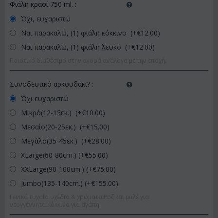
Φιάλη κρασί 750 ml.
:
Όχι, ευχαριστώ
Ναι παρακαλώ, (1) φιάλη κόκκινο (+€
12.00
)
Ναι παρακαλώ, (1) φιάλη λευκό (+€
12.00
)
Ποιοτικό διαθέσιμο στην αγορά ανάλογα με την εποχή.
Συνοδευτικό αρκουδάκι?
:
Όχι ευχαριστώ
Μικρό(12-15εκ.) (+€
10.00
)
Μεσαίο(20-25εκ.) (+€
15.00
)
Μεγάλο(35-45εκ.) (+€
28.00
)
XLarge(60-80cm.) (+€
55.00
)
XXLarge(90-100cm.) (+€
75.00
)
Jumbo(135-140cm.) (+€
155.00
)
Γενικά τυχαία σχέδια & χρώματα.Ροζ και μπλέ για
νεογγέννητα.Κόκκινα για αγάπη.