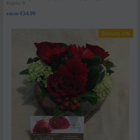
δώρου !!!
€
34.99
€
40.00
Έκπτωση 22%