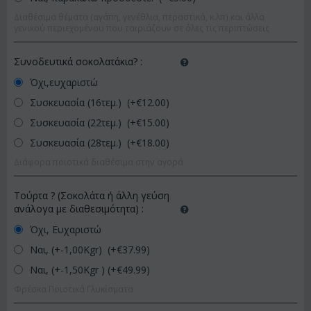
Διαθέσιμα θέματα (αγάπη, γενέθλια, περαστικά, κ.λπ) και άλλα
γενικού περιεχομένου που ταιριάζουν σε όλες τις περιπτώσεις
Συνοδευτικά σοκολατάκια?
:
Όχι,ευχαριστώ
Συσκευασία (16τεμ.) (+€
12.00
)
Συσκευασία (22τεμ.) (+€
15.00
)
Συσκευασία (28τεμ.) (+€
18.00
)
Διάφορα ποιοτικά διαθέσιμα στην αγορά
Τούρτα ? (Σοκολάτα ή άλλη γεύση
ανάλογα με διαθεσιμότητα)
:
Όχι, Ευχαριστώ
Ναι, (+-1,00Kgr) (+€
37.99
)
Ναι, (+-1,50Kgr ) (+€
49.99
)
Φρέσκα Ποιοτικά Γλυκίσματα