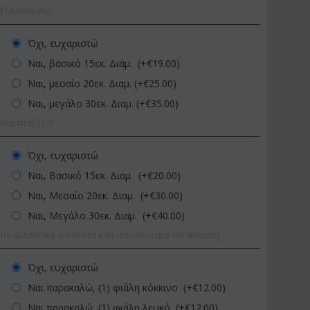
ά Γλυκίσματα
Όχι, ευχαριστώ
Ναι, βασικό 15εκ. Διάμ. (+€
19.00
)
Ναι, μεσαίο 20εκ. Διαμ. (+€
25.00
)
Ναι, μεγάλο 30εκ. Διαμ. (+€
35.00
)
α εποχής !!!
ΚΩΔΙΚΟΣ:
Afp1
ΚΩΔΙΚΟΣ:
Pl92
Όχι, ευχαριστώ
Ορχιδέα φαλαίνοψις σε
Φυτό "Zamioculcas" (Zam
Ναι, Βασικό 15εκ. Διαμ. (+€
20.00
)
γυάλινο βάζο
Ποιοτική Γλά...
Ναι, Μεσαίο 20εκ. Διαμ. (+€
30.00
)
€
39.99
€
54.99
€
45.00
€
65.00
Ναι, Μεγάλο 30εκ. Διαμ. (+€
40.00
)
ιά, αλλαντικά, μπισκότα κ.λπ (τα καλύτερα της αγοράς)
Όχι, ευχαριστώ
Ναι παρακαλώ, (1) φιάλη κόκκινο (+€
12.00
)
Ναι παρακαλώ, (1) φιάλη λευκό (+€
12.00
)