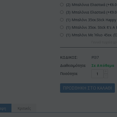
(2) Μπαλόνια Ελαστικά (+€
6.
(3) Μπαλόνια Ελαστικά (+€
9.
(1) Μπαλόνι 35εκ.Stick Happy 
(1) Μπαλόνι 35εκ. Stick It's A 
(1) Μπαλόνι Με Ήλιο 45εκ. (
Γενικά τυχαία χρ
ΚΩΔΙΚΟΣ:
Pl37
Διαθεσιμότητα:
Σε Απόθεμα
+
Ποσότητα:
−
ΠΡΟΣΘΉΚΗ ΣΤΟ ΚΑΛΆΘΙ
αφη
Κριτικές