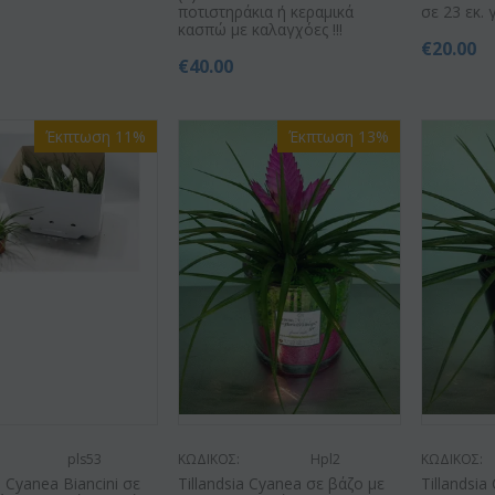
ποτιστηράκια ή κεραμικά
σε 23 εκ. 
κασπώ με καλαγχόες !!!
€
20.00
€
40.00
Έκπτωση 11%
Έκπτωση 13%
pls53
ΚΩΔΙΚΟΣ:
Hpl2
ΚΩΔΙΚΟΣ:
a Cyanea Biancini σε
Tillandsia Cyanea σε βάζο με
Tillandsia