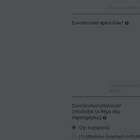
Ποιοτικό διαθέσ
Συνοδευτικό αρκουδάκι?
:
Γενικά τυχαία σχ
αγάπη.
Συνοδευτικά μπαλόνια?
(Υποδείξτε το θέμα στις
παρατηρήσεις)
:
Όχι ευχαριστώ
(1) Μπαλόνι Ελαστικό (+€
3.0