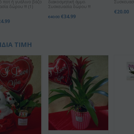
ό ποτ ή γυάλινο βάζο
διακοσμητική άμμο.
Συσκευασί
ασία δώρου !!! (1)
Συσκευασία δώρου !!!
€
20.00
€
34.99
€
40.00
24.99
ΙΔΙΑ ΤΙΜΗ