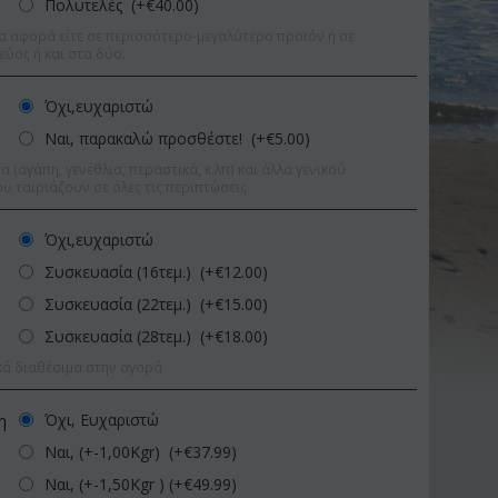
Πολυτελές (+€
40.00
)
α αφορά είτε σε περισσότερο-μεγαλύτερο προϊόν ή σε
εύος ή και στα δύο.
Όχι,ευχαριστώ
Ναι, παρακαλώ προσθέστε! (+€
5.00
)
 (αγάπη, γενέθλια, περαστικά, κ.λπ) και άλλα γενικού
υ ταιριάζουν σε όλες τις περιπτώσεις
Όχι,ευχαριστώ
Συσκευασία (16τεμ.) (+€
12.00
)
Συσκευασία (22τεμ.) (+€
15.00
)
Συσκευασία (28τεμ.) (+€
18.00
)
κά διαθέσιμα στην αγορά
Έκπτωση 11%
Έκπτωση
Όχι, Ευχαριστώ
η
Ναι, (+-1,00Kgr) (+€
37.99
)
Ναι, (+-1,50Kgr ) (+€
49.99
)