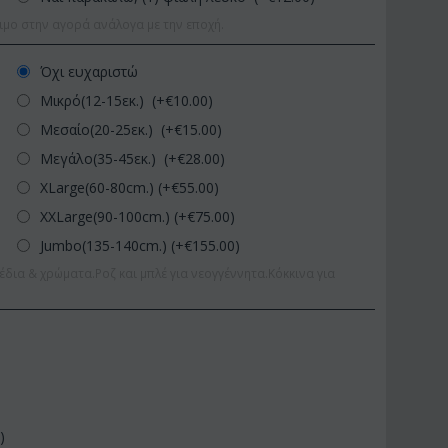
ιμο στην αγορά ανάλογα με την εποχή.
Όχι ευχαριστώ
Μικρό(12-15εκ.) (+€
10.00
)
Μεσαίο(20-25εκ.) (+€
15.00
)
Μεγάλο(35-45εκ.) (+€
28.00
)
XLarge(60-80cm.) (+€
55.00
)
XXLarge(90-100cm.) (+€
75.00
)
Jumbo(135-140cm.) (+€
155.00
)
έδια & χρώματα.Ροζ και μπλέ για νεογγέννητα.Κόκκινα για
0
)