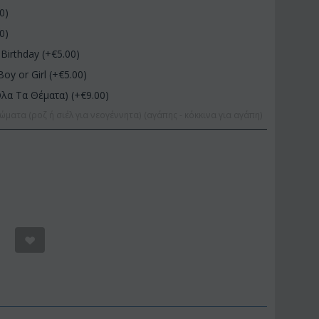
00
)
00
)
Birthday (+€
5.00
)
Boy or Girl (+€
5.00
)
Όλα Τα Θέματα) (+€
9.00
)
ώματα (ροζ ή σιέλ για νεογέννητα) (αγάπης - κόκκινα για αγάπη)