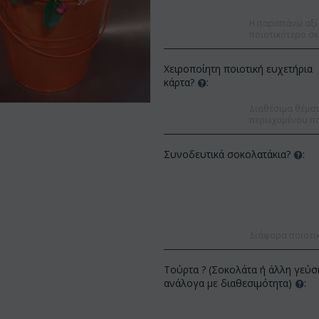
Η παραπάνω αξί
ποιοτικότερο σκ
Χειροποίητη ποιοτική ευχετήρια
κάρτα?
:
Διαθέσιμα θέματα
περιεχομένου πο
Συνοδευτικά σοκολατάκια?
:
Διάφορα ποιοτι
Έκπτωση 9%
Έκπτωση 12%
Τούρτα ? (Σοκολάτα ή άλλη γεύσ
ανάλογα με διαθεσιμότητα)
: