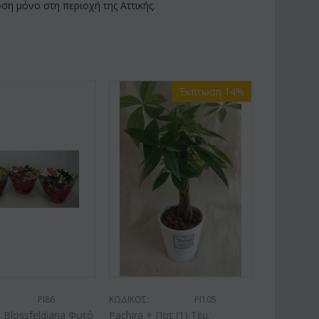
η μόνο στη περιοχή της Αττικής.
Έκπτωση 14%
Pl86
ΚΩΔΙΚΟΣ:
Pl105
 Blossfeldiana Φυτό
Pachira + Ποτ (1) Τεμ.