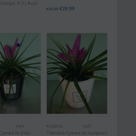
γλάστρα. !!! (1) Φυτό
€
29.99
€
35.00
Hpl4
ΚΩΔΙΚΟΣ:
Hpl3
 Cyanea σε βάζο.
Tillandsia Cyanea σε κεραμεικό