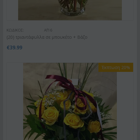
ΚΩΔΙΚΟΣ:
Af16
(20) τριαντάφυλλα σε μπουκέτο + Βάζο
€
39.99
Έκπτωση 20%