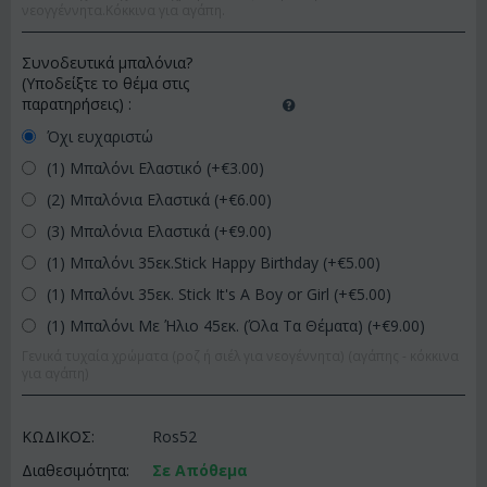
νεογγέννητα.Κόκκινα για αγάπη.
Συνοδευτικά μπαλόνια?
(Υποδείξτε το θέμα στις
παρατηρήσεις)
:
Όχι ευχαριστώ
(1) Μπαλόνι Ελαστικό (+€
3.00
)
(2) Μπαλόνια Ελαστικά (+€
6.00
)
(3) Μπαλόνια Ελαστικά (+€
9.00
)
(1) Μπαλόνι 35εκ.Stick Happy Birthday (+€
5.00
)
(1) Μπαλόνι 35εκ. Stick It's A Boy or Girl (+€
5.00
)
(1) Μπαλόνι Με Ήλιο 45εκ. (Όλα Τα Θέματα) (+€
9.00
)
Γενικά τυχαία χρώματα (ροζ ή σιέλ για νεογέννητα) (αγάπης - κόκκινα
για αγάπη)
ΚΩΔΙΚΟΣ:
Ros52
Διαθεσιμότητα:
Σε Απόθεμα