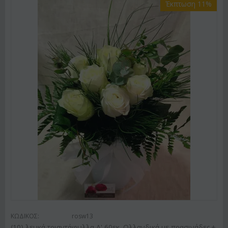
Έκπτωση 11%
ΚΩΔΙΚΟΣ:
rosw13
(10) λευκά τριαντάφυλλα Α' 60εκ. Ολλανδικά με πρασινάδες.+