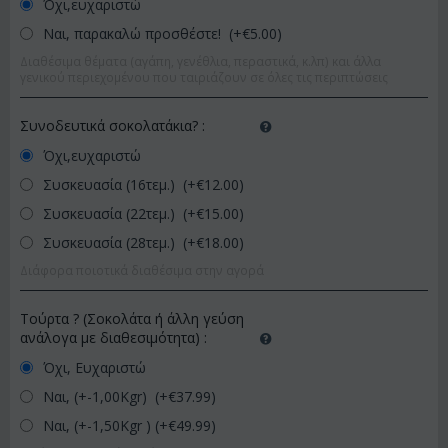
Όχι,ευχαριστώ
Ναι, παρακαλώ προσθέστε! (+€
5.00
)
Διαθέσιμα θέματα (αγάπη, γενέθλια, περαστικά, κ.λπ) και άλλα
γενικού περιεχομένου που ταιριάζουν σε όλες τις περιπτώσεις
Συνοδευτικά σοκολατάκια?
:
Όχι,ευχαριστώ
Συσκευασία (16τεμ.) (+€
12.00
)
Συσκευασία (22τεμ.) (+€
15.00
)
Συσκευασία (28τεμ.) (+€
18.00
)
Διάφορα ποιοτικά διαθέσιμα στην αγορά
Τούρτα ? (Σοκολάτα ή άλλη γεύση
ανάλογα με διαθεσιμότητα)
:
Όχι, Ευχαριστώ
Ναι, (+-1,00Kgr) (+€
37.99
)
Ναι, (+-1,50Kgr ) (+€
49.99
)