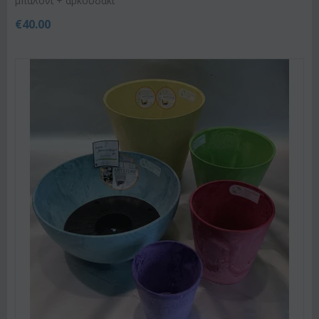
μπαλόνι + αρκουδάκι
€
40.00