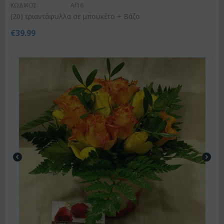
ΚΩΔΙΚΟΣ:
Af16
(20) τριαντάφυλλα σε μπουκέτο + Βάζο
€
39.99