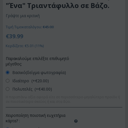
"Ένα" Τριαντάφυλλο σε Βάζο.
Γράψτε μια κριτική
Τιμή Τιμοκαταλόγου:
€
45.00
€
39.99
Κερδίζετε: €
5.01
(
11
%)
Παρακαλούμε επιλέξτε επιθυμητό
μέγεθος:
Βασικό(δείγμα φωτογραφία)
Ιδιαίτερο (+€
20.00
)
Πολυτελές (+€
40.00
)
Η παραπάνω αξία αφορά είτε σε περισσότερο-μεγαλύτερο προϊόν ή
σε ποιοτικότερο σκεύος ή και στα δύο.
Χειροποίητη ποιοτική ευχετήρια
κάρτα?
: