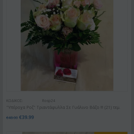
ΚΩΔΙΚΟΣ:
Rosp24
"Υπέροχα Ροζ" Τριαντάφυλλα Σε Γυάλινο Βάζο !!! (21) τεμ.
€
39.99
€
48.00