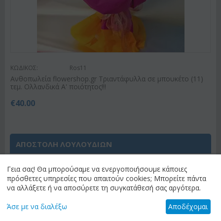
ΚΩΔΙΚΟΣ:
Ros11
Ανθοπωλεία flowershop.gr Τριαντάφυλλα σε μπουκέτο (11)
τεμ. Ολλανδικά Α' ποιότητος!!!
€
40.00
ΑΠΟΣΤΟΛΗ ΛΟΥΛΟΥΔΙΩΝ
Γεια σας! Θα μπορούσαμε να ενεργοποιήσουμε κάποιες
Έχετε επιλέξει
"Ανθοπωλείο Αθήνα Κέντρο &
πρόσθετες υπηρεσίες που απαιτούν cookies; Μπορείτε πάντα
Προάστια (Λεκανοπέδιο Αττικής)"
ως
να αλλάξετε ή να αποσύρετε τη συγκατάθεσή σας αργότερα.
προορισμό αποστολής. Αν θέλετε διαφορετικό
προορισμό, παρακαλώ επιλέξτε "αλλαγή
Άσε με να διαλέξω
προορισμού" για να δείτε τα διαθέσιμα λουλούδια
Αποδέχομαι
για τον προορισμό σας.