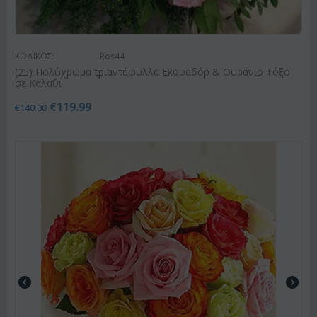
ΚΩΔΙΚΟΣ:
Ros44
(25) Πολύχρωμα τριαντάφυλλα Εκουαδόρ & Ουράνιο Τόξο
σε Καλάθι
€
119.99
€
140.00