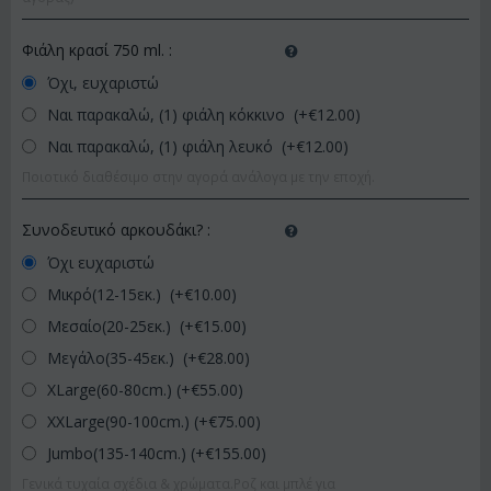
Φιάλη κρασί 750 ml.
:
Όχι, ευχαριστώ
Ναι παρακαλώ, (1) φιάλη κόκκινο (+€
12.00
)
Ναι παρακαλώ, (1) φιάλη λευκό (+€
12.00
)
Ποιοτικό διαθέσιμο στην αγορά ανάλογα με την εποχή.
Συνοδευτικό αρκουδάκι?
:
Όχι ευχαριστώ
Μικρό(12-15εκ.) (+€
10.00
)
Μεσαίο(20-25εκ.) (+€
15.00
)
Μεγάλο(35-45εκ.) (+€
28.00
)
XLarge(60-80cm.) (+€
55.00
)
XXLarge(90-100cm.) (+€
75.00
)
Jumbo(135-140cm.) (+€
155.00
)
Γενικά τυχαία σχέδια & χρώματα.Ροζ και μπλέ για