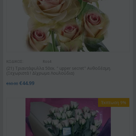
ΚΩΔΙΚΟΣ:
Ros4
(21) Τριαντάφυλλα 50εκ. " upper secret" Ανθοδέσμη.
(Ξεχωριστά ! Δίχρωμα Λουλούδια)
€
44.99
€
60.00
Έκπτωση 9%