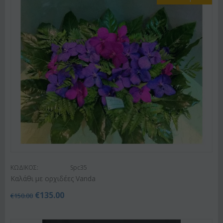
ΚΩΔΙΚΟΣ:
Spc35
Καλάθι με ορχιδέες Vanda
€
135.00
€
150.00