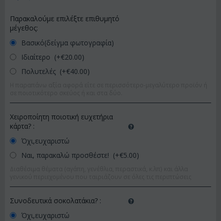
Παρακαλούμε επιλέξτε επιθυμητό
μέγεθος:
Βασικό(δείγμα φωτογραφία)
Ιδιαίτερο (+€
20.00
)
Πολυτελές (+€
40.00
)
Η παραπάνω αξία αφορά είτε σε περισσότερο-μεγαλύτερο προϊόν ή
σε ποιοτικότερο σκεύος ή και στα δύο.
Χειροποίητη ποιοτική ευχετήρια
κάρτα?
:
Όχι,ευχαριστώ
Ναι, παρακαλώ προσθέστε! (+€
5.00
)
Διαθέσιμα θέματα (αγάπη, γενέθλια, περαστικά, κ.λπ) και άλλα
γενικού περιεχομένου που ταιριάζουν σε όλες τις περιπτώσεις
Συνοδευτικά σοκολατάκια?
:
Όχι,ευχαριστώ