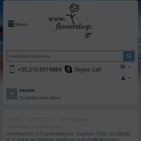
Μενού
+30.210.9319884
Skype Call
ΚΑΛΆΘΙ
Το καλάθι είναι άδειο
Αρχική
/
ΛΟΥΛΟΥΔΙΑ
/
Τριαντάφυλλα
/
Τριαντάφυλλα πολύχρωμα
/
Ανθοπωλείο. (21) τριαντάφυλλα "Ουράνιο Τόξο" Σε Κάλάθι
!!! (Τυχαίος συνδιασμός ανάλογα με τη διαθεσιμότητα)