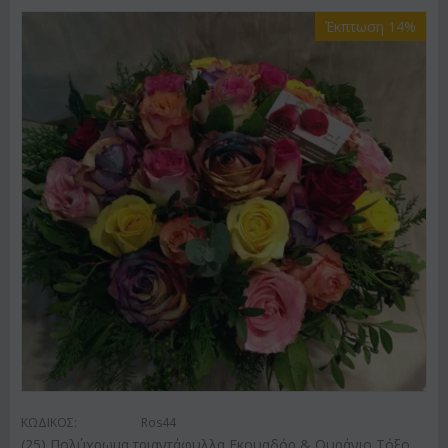
Έκπτωση 14%
ΚΩΔΙΚΟΣ:
Ros44
(25) Πολύχρωμα τριαντάφυλλα Εκουαδόρ & Ουράνιο Τόξο