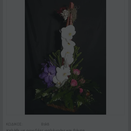
ΚΩΔΙΚΟΣ:
Bsk8
Καλάθι με ορχιδέες φαλένοψις και βάντα