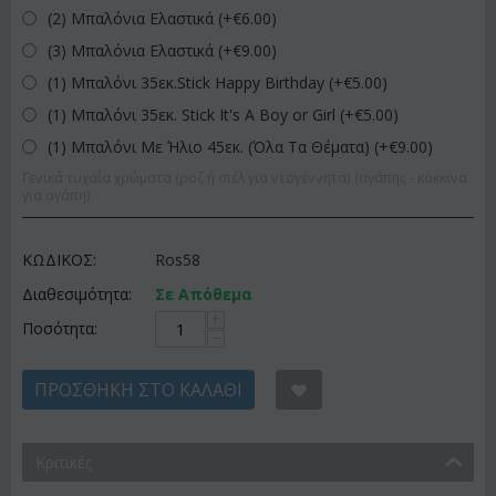
(2) Μπαλόνια Ελαστικά (+€
6.00
)
(3) Μπαλόνια Ελαστικά (+€
9.00
)
(1) Μπαλόνι 35εκ.Stick Happy Birthday (+€
5.00
)
(1) Μπαλόνι 35εκ. Stick It's A Boy or Girl (+€
5.00
)
(1) Μπαλόνι Με Ήλιο 45εκ. (Όλα Τα Θέματα) (+€
9.00
)
Γενικά τυχαία χρώματα (ροζ ή σιέλ για νεογέννητα) (αγάπης - κόκκινα
για αγάπη)
ΚΩΔΙΚΟΣ:
Ros58
Διαθεσιμότητα:
Σε Απόθεμα
+
Ποσότητα:
−
ΠΡΟΣΘΉΚΗ ΣΤΟ ΚΑΛΆΘΙ
Κριτικές