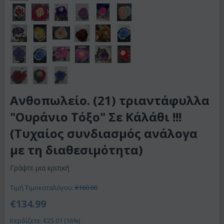
Ανθοπωλείο. (21) τριαντάφυλλα
"Ουράνιο Τόξο" Σε Κάλάθι !!!
(Τυχαίος συνδιασμός ανάλογα
με τη διαθεσιμότητα)
Γράψτε μια κριτική
Τιμή Τιμοκαταλόγου:
€
160.00
€
134.99
Κερδίζετε: €
25.01
(
16
%)