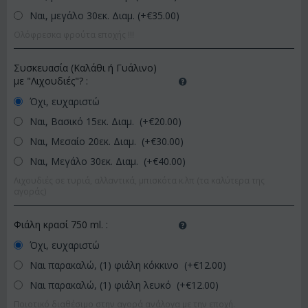
Ναι, μεγάλο 30εκ. Διαμ. (+€
35.00
)
Ολόφρεσκα φρούτα εποχής !!!
Συσκευασία (Καλάθι ή Γυάλινο)
με "Λιχουδιές"?
:
Όχι, ευχαριστώ
Ναι, Βασικό 15εκ. Διαμ. (+€
20.00
)
Ναι, Μεσαίο 20εκ. Διαμ. (+€
30.00
)
Ναι, Μεγάλο 30εκ. Διαμ. (+€
40.00
)
Λιχουδιές σε τυριά, αλλαντικά, μπισκότα κ.λπ (τα καλύτερα της
αγοράς)
Φιάλη κρασί 750 ml.
:
Όχι, ευχαριστώ
Ναι παρακαλώ, (1) φιάλη κόκκινο (+€
12.00
)
Ναι παρακαλώ, (1) φιάλη λευκό (+€
12.00
)
Ποιοτικό διαθέσιμο στην αγορά ανάλογα με την εποχή.