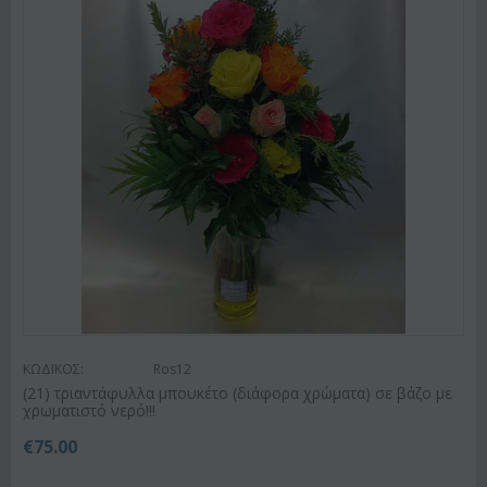
ΚΩΔΙΚΟΣ:
Ros12
(21) τριαντάφυλλα μπουκέτο (διάφορα χρώματα) σε βάζο με
χρωματιστό νερό!!!
€
75.00