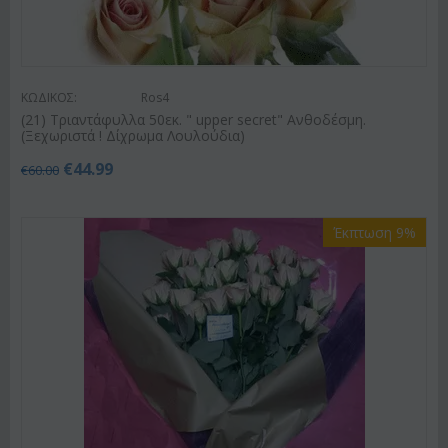
ΚΩΔΙΚΟΣ:
Ros4
(21) Τριαντάφυλλα 50εκ. " upper secret" Ανθοδέσμη.
(Ξεχωριστά ! Δίχρωμα Λουλούδια)
€
44.99
€
60.00
Έκπτωση 9%