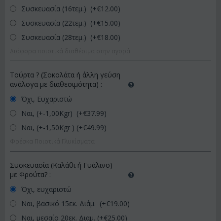
Συσκευασία (16τεμ.) (+€
12.00
)
Συσκευασία (22τεμ.) (+€
15.00
)
Συσκευασία (28τεμ.) (+€
18.00
)
Διάφορα ποιοτικά διαθέσιμα στην αγορά
Τούρτα ? (Σοκολάτα ή άλλη γεύση
ανάλογα με διαθεσιμότητα)
:
Όχι, Ευχαριστώ
Ναι, (+-1,00Kgr) (+€
37.99
)
Ναι, (+-1,50Kgr ) (+€
49.99
)
Φρέσκα Ποιοτικά Γλυκίσματα
Συσκευασία (Καλάθι ή Γυάλινο)
με Φρούτα?
:
Όχι, ευχαριστώ
Ναι, βασικό 15εκ. Διάμ. (+€
19.00
)
Ναι, μεσαίο 20εκ. Διαμ. (+€
25.00
)