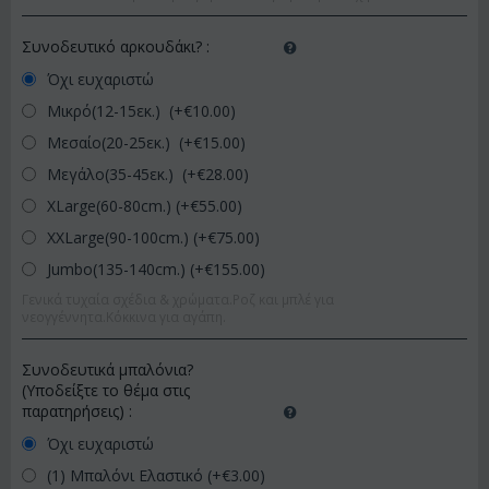
Συνοδευτικό αρκουδάκι?
:
Όχι ευχαριστώ
Μικρό(12-15εκ.) (+€
10.00
)
Μεσαίο(20-25εκ.) (+€
15.00
)
Μεγάλο(35-45εκ.) (+€
28.00
)
XLarge(60-80cm.) (+€
55.00
)
XXLarge(90-100cm.) (+€
75.00
)
Jumbo(135-140cm.) (+€
155.00
)
Γενικά τυχαία σχέδια & χρώματα.Ροζ και μπλέ για
νεογγέννητα.Κόκκινα για αγάπη.
Συνοδευτικά μπαλόνια?
(Υποδείξτε το θέμα στις
παρατηρήσεις)
:
Όχι ευχαριστώ
(1) Μπαλόνι Ελαστικό (+€
3.00
)