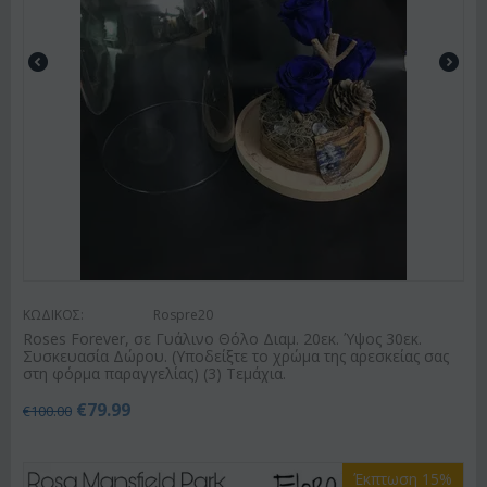
ΚΩΔΙΚΟΣ:
Rospre20
Roses Forever, σε Γυάλινο Θόλο Διαμ. 20εκ. Ύψος 30εκ.
Συσκευασία Δώρου. (Υποδείξτε το χρώμα της αρεσκείας σας
στη φόρμα παραγγελίας) (3) Τεμάχια.
€
79.99
€
100.00
Έκπτωση 15%