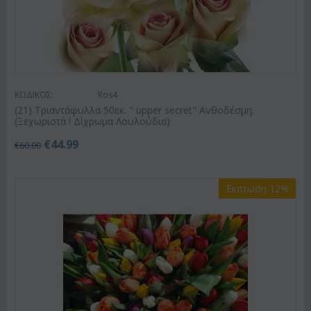
ΚΩΔΙΚΟΣ:
Ros4
(21) Τριαντάφυλλα 50εκ. " upper secret" Ανθοδέσμη.
(Ξεχωριστά ! Δίχρωμα Λουλούδια)
€
44.99
€
60.00
Έκπτωση 12%