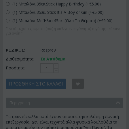
(1) Μπαλόνι 35εκ.Stick Happy Birthday (+€
5.00
)
(1) Μπαλόνι 35εκ. Stick It's A Boy or Girl (+€
5.00
)
(1) Μπαλόνι Με Ήλιο 45εκ. (Όλα Τα Θέματα) (+€
9.00
)
Γενικά τυχαία χρώματα (ροζ ή σιέλ για νεογέννητα) (αγάπης - κόκκινα
για αγάπη)
ΚΩΔΙΚΟΣ:
Rospre9
Διαθεσιμότητα:
Σε Απόθεμα
+
Ποσότητα:
−
ΠΡΟΣΘΉΚΗ ΣΤΟ ΚΑΛΆΘΙ
Περιγραφη
Τα τριαντάφυλλα αυτά έχουν υποστεί την καλύτερη δυνατή
επεξεργασία. Δεν είναι τεχνητά αλλά φυσικά λουλούδια τα
οποία με αυτόν τον τρόπο διατηρούνται "για Πάντα". Τα