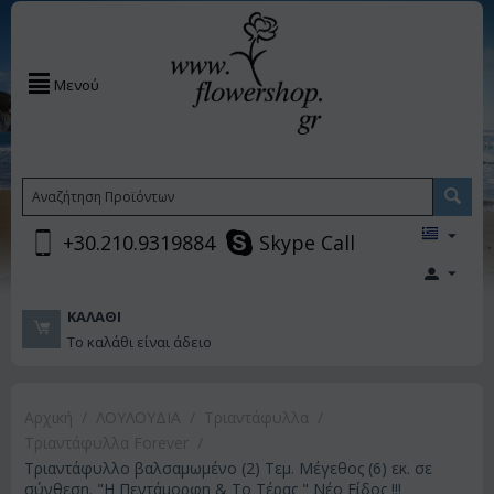
Μενού
+30.210.9319884
Skype Call
ΚΑΛΆΘΙ
Το καλάθι είναι άδειο
Αρχική
/
ΛΟΥΛΟΥΔΙΑ
/
Τριαντάφυλλα
/
Τριαντάφυλλα Forever
/
Τριαντάφυλλο βαλσαμωμένο (2) Τεμ. Μέγεθος (6) εκ. σε
σύνθεση. "Η Πεντάμορφη & Το Τέρας " Νέο Είδος !!!