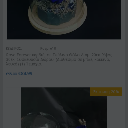
ΚΩΔΙΚΟΣ:
Rospre19
Rose Forever καρδιά, σε Γυάλινο Θόλο Διαμ. 20εκ. Ύψος
30εκ. Συσκευασία Δώρου. (Διαθέσιμο σε μπλε, κόκκινο,
λευκό) (1) Τεμάχιο.
€
84.99
€
95.00
Έκπτωση 20%