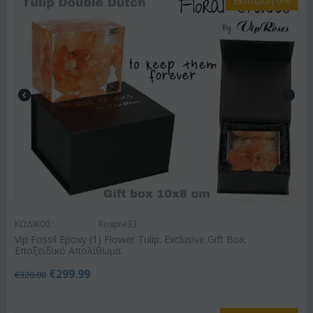
Έκπτωση 6%
ΚΩΔΙΚΟΣ:
Rospre33
Vip Fossil Epoxy (1) Flower Tulip. Exclusive Gift Box.
Εποξειδικό Απολίθωμα.
€
299.99
€
320.00