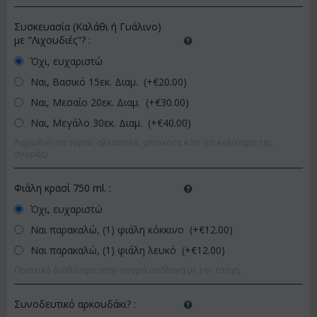
Συσκευασία (Καλάθι ή Γυάλινο)
με "Λιχουδιές"?
:
Όχι, ευχαριστώ
Ναι, Βασικό 15εκ. Διαμ. (+€
20.00
)
Ναι, Μεσαίο 20εκ. Διαμ. (+€
30.00
)
Ναι, Μεγάλο 30εκ. Διαμ. (+€
40.00
)
Λιχουδιές σε τυριά, αλλαντικά, μπισκότα κ.λπ (τα καλύτερα της
αγοράς)
Φιάλη κρασί 750 ml.
:
Όχι, ευχαριστώ
Ναι παρακαλώ, (1) φιάλη κόκκινο (+€
12.00
)
Ναι παρακαλώ, (1) φιάλη λευκό (+€
12.00
)
Ποιοτικό διαθέσιμο στην αγορά ανάλογα με την εποχή.
Συνοδευτικό αρκουδάκι?
: