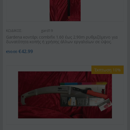
ΚΩΔΙΚΟΣ:
gard19
Gardena κοντάρι combifix 1.60 έως 2.90m ρυθμιζόμενο για
δυνατότητα κοπής ή χρήσης άλλων εργαλείων σε ύψος.
€
42.99
€
50.00
Έκπτωση 10%