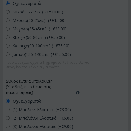
Όχι ευχαριστώ
Μικρό(12-15εκ.) (+€
10.00
)
Μεσαίο(20-25εκ.) (+€
15.00
)
Μεγάλο(35-45εκ.) (+€
28.00
)
XLarge(60-80cm.) (+€
55.00
)
XXLarge(90-100cm.) (+€
75.00
)
Jumbo(135-140cm.) (+€
155.00
)
Γενικά τυχαία σχέδια & χρώματα.Ροζ και μπλέ για
νεογγέννητα.Κόκκινα για αγάπη.
Συνοδευτικά μπαλόνια?
(Υποδείξτε το θέμα στις
παρατηρήσεις)
:
Όχι ευχαριστώ
(1) Μπαλόνι Ελαστικό (+€
3.00
)
(2) Μπαλόνια Ελαστικά (+€
6.00
)
(3) Μπαλόνια Ελαστικά (+€
9.00
)