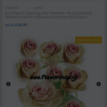
ΚΩΔΙΚΟΣ:
rosr53
(21) Κόκκινα Τριαντάφυλλα "Freedom" 40 εκ Εκουαδόρ.
Μπουκέτο από το Ανθοπωλείο μας στη Νέα Σμύρνη.
€
44.99
€
55.00
Έκπτωση 25%