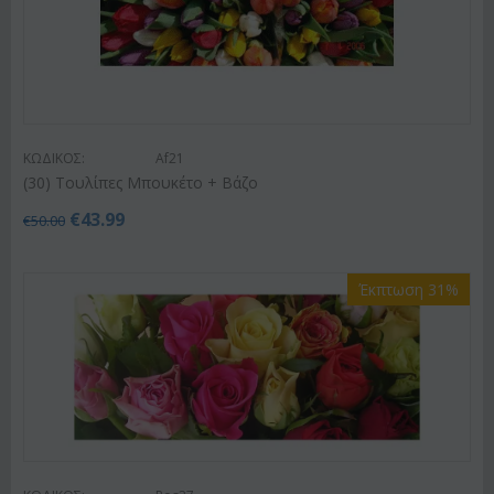
ΚΩΔΙΚΟΣ:
Af21
(30) Τουλίπες Μπουκέτο + Βάζο
€
43.99
€
50.00
Έκπτωση 31%