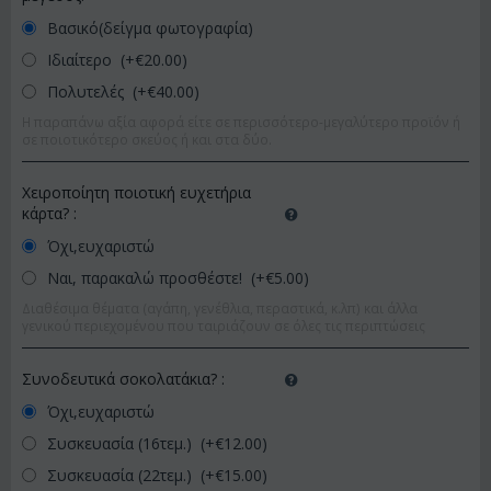
Βασικό(δείγμα φωτογραφία)
Ιδιαίτερο (+€
20.00
)
Πολυτελές (+€
40.00
)
Η παραπάνω αξία αφορά είτε σε περισσότερο-μεγαλύτερο προϊόν ή
σε ποιοτικότερο σκεύος ή και στα δύο.
Χειροποίητη ποιοτική ευχετήρια
κάρτα?
:
Όχι,ευχαριστώ
Ναι, παρακαλώ προσθέστε! (+€
5.00
)
Διαθέσιμα θέματα (αγάπη, γενέθλια, περαστικά, κ.λπ) και άλλα
γενικού περιεχομένου που ταιριάζουν σε όλες τις περιπτώσεις
Συνοδευτικά σοκολατάκια?
:
Όχι,ευχαριστώ
Συσκευασία (16τεμ.) (+€
12.00
)
Συσκευασία (22τεμ.) (+€
15.00
)