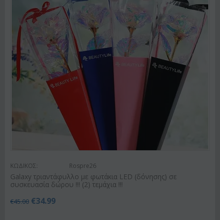
ΚΩΔΙΚΟΣ:
Rospre26
Galaxy τριαντάφυλλο με φωτάκια LED (δόνησης) σε
συσκευασία δώρου !!! (2) τεμάχια !!!
€
34.99
€
45.00