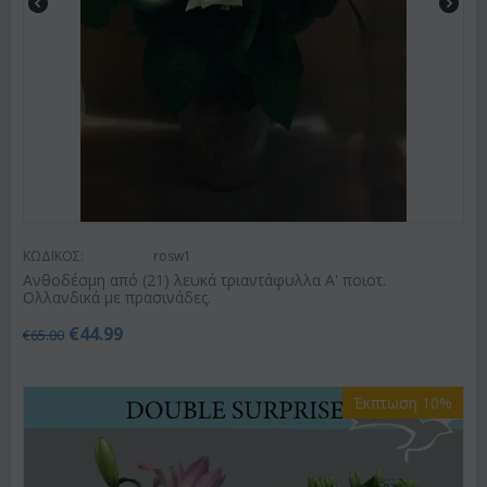
ΚΩΔΙΚΟΣ:
rosw1
Ανθοδέσμη από (21) λευκά τριαντάφυλλα Α' ποιοτ.
Ολλανδικά με πρασινάδες.
€
44.99
€
65.00
Έκπτωση 10%