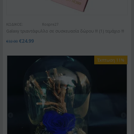
ΚΩΔΙΚΟΣ:
Rospre27
Galaxy τριαντάφυλλο σε συσκευασία δώρου !!! (1) τεμάχιo !!!
€
24.99
€
32.00
Έκπτωση 11%