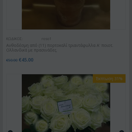
ΚΩΔΙΚΟΣ:
roso1
Ανθοδέσμη από (11) πορτοκαλί τριαντάφυλλα Α' ποιοτ.
Ολλανδικά με πρασινάδες.
€
45.00
€
50.00
Έκπτωση 31%