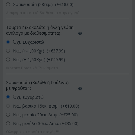
Συσκευασία (28τεμ.) (+€
18.00
)
Διάφορα ποιοτικά διαθέσιμα στην αγορά
Τούρτα ? (Σοκολάτα ή άλλη γεύση
ανάλογα με διαθεσιμότητα)
:
Όχι, Ευχαριστώ
Ναι, (+-1,00Kgr) (+€
37.99
)
Ναι, (+-1,50Kgr ) (+€
49.99
)
Φρέσκα Ποιοτικά Γλυκίσματα
Συσκευασία (Καλάθι ή Γυάλινο)
με Φρούτα?
:
Όχι, ευχαριστώ
Ναι, βασικό 15εκ. Διάμ. (+€
19.00
)
Ναι, μεσαίο 20εκ. Διαμ. (+€
25.00
)
Ναι, μεγάλο 30εκ. Διαμ. (+€
35.00
)
Ολόφρεσκα φρούτα εποχής !!!