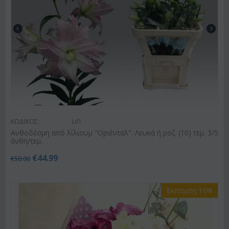
ΚΩΔΙΚΟΣ:
Lil1
Ανθοδέσμη από λίλιουμ "Οριένταλ". Λευκά ή ροζ. (10) τεμ. 3/5
άνθη/τεμ.
€
44.99
€
50.00
Έκπτωση 10%