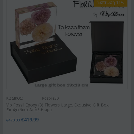
Έκπτωση 11%
ΚΩΔΙΚΟΣ:
Rospre30
Vip Fossil Epoxy (3) Flowers Large. Exclusive Gift Box.
Εποξειδικό Απολίθωμα.
€
419.99
€
470.00