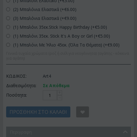
(1) Μπαλόνι Ελαστικό (+€
3.00
)
(2) Μπαλόνια Ελαστικά (+€
6.00
)
(3) Μπαλόνια Ελαστικά (+€
9.00
)
(1) Μπαλόνι 35εκ.Stick Happy Birthday (+€
5.00
)
(1) Μπαλόνι 35εκ. Stick It's A Boy or Girl (+€
5.00
)
(1) Μπαλόνι Με Ήλιο 45εκ. (Όλα Τα Θέματα) (+€
9.00
)
Γενικά τυχαία χρώματα (ροζ ή σιέλ για νεογέννητα) (αγάπης - κόκκινα
για αγάπη)
ΚΩΔΙΚΟΣ:
Art4
Διαθεσιμότητα:
Σε Απόθεμα
+
Ποσότητα:
−
ΠΡΟΣΘΉΚΗ ΣΤΟ ΚΑΛΆΘΙ
Περιγραφη