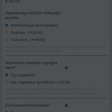
€
75.00
Παρακαλούμε επιλέξτε επιθυμητό
μέγεθος:
Βασικό(δείγμα φωτογραφία)
Ιδιαίτερο (+€
20.00
)
Πολυτελές (+€
40.00
)
Η παραπάνω αξία αφορά είτε σε περισσότερο-μεγαλύτερο προϊόν ή
σε ποιοτικότερο σκεύος ή και στα δύο.
Χειροποίητη ποιοτική ευχετήρια
κάρτα?
:
Όχι,ευχαριστώ
Ναι, παρακαλώ προσθέστε! (+€
5.00
)
Διαθέσιμα θέματα (αγάπη, γενέθλια, περαστικά, κ.λπ) και άλλα
γενικού περιεχομένου που ταιριάζουν σε όλες τις περιπτώσεις
Συνοδευτικά σοκολατάκια?
: