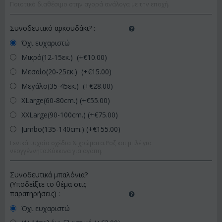
Ποιοτικό διαθέσιμο στην αγορά ανάλογα με την εποχή.
Συνοδευτικό αρκουδάκι?
:
Όχι ευχαριστώ
Μικρό(12-15εκ.) (+€
10.00
)
Μεσαίο(20-25εκ.) (+€
15.00
)
Μεγάλο(35-45εκ.) (+€
28.00
)
XLarge(60-80cm.) (+€
55.00
)
XXLarge(90-100cm.) (+€
75.00
)
Jumbo(135-140cm.) (+€
155.00
)
Γενικά τυχαία σχέδια & χρώματα.Ροζ και μπλέ για
νεογγέννητα.Κόκκινα για αγάπη.
Συνοδευτικά μπαλόνια?
(Υποδείξτε το θέμα στις
παρατηρήσεις)
:
Όχι ευχαριστώ