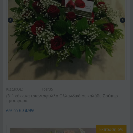
ΚΩΔΙΚΟΣ:
rosr35
(31) κόκκινα τριαντάφυλλα Ολλανδικά σε καλάθι. Σούπερ
προσφορά.
€
74.99
€
85.00
Έκπτωση 6%