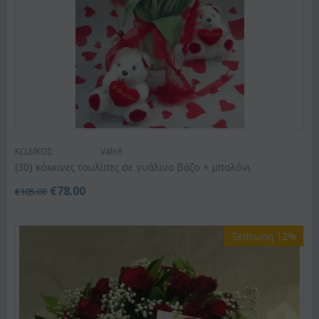
ΚΩΔΙΚΟΣ:
Valn8
(30) κόκκινες τουλίπες σε γυάλινο βάζο + μπαλόνι
€
78.00
€
105.00
Έκπτωση 12%