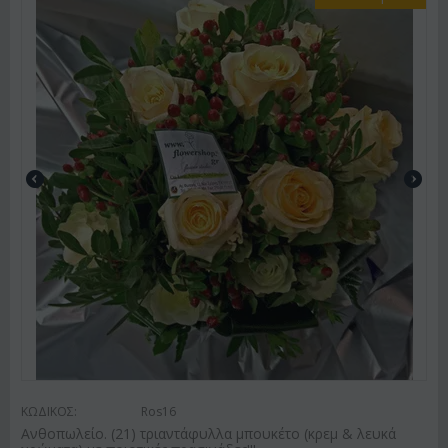
ΚΩΔΙΚΟΣ:
Ros16
Ανθοπωλείο. (21) τριαντάφυλλα μπουκέτο (κρεμ & λευκά