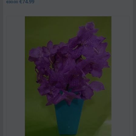
€
74.99
€
80.00