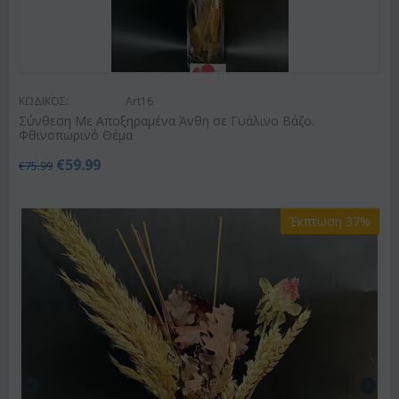
ΚΩΔΙΚΟΣ:
Art16
Σύνθεση Με Αποξηραμένα Άνθη σε Γυάλινο Βάζο.
Φθινοπωρινό Θέμα
€
59.99
€
75.99
Έκπτωση 37%