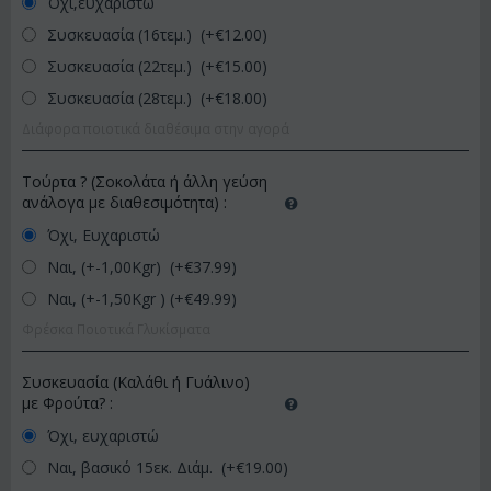
Όχι,ευχαριστώ
Συσκευασία (16τεμ.) (+€
12.00
)
Συσκευασία (22τεμ.) (+€
15.00
)
Συσκευασία (28τεμ.) (+€
18.00
)
Διάφορα ποιοτικά διαθέσιμα στην αγορά
Τούρτα ? (Σοκολάτα ή άλλη γεύση
ανάλογα με διαθεσιμότητα)
:
Όχι, Ευχαριστώ
Ναι, (+-1,00Kgr) (+€
37.99
)
Ναι, (+-1,50Kgr ) (+€
49.99
)
Φρέσκα Ποιοτικά Γλυκίσματα
Συσκευασία (Καλάθι ή Γυάλινο)
με Φρούτα?
:
Όχι, ευχαριστώ
Ναι, βασικό 15εκ. Διάμ. (+€
19.00
)