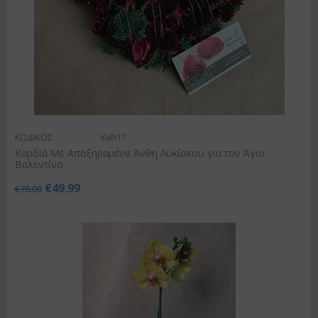
ΚΩΔΙΚΟΣ:
Valh17
Καρδιά Με Αποξηραμένα Άνθη Λυκίσκου για τον Άγιο
Βαλεντίνο.
€
49.99
€
70.00