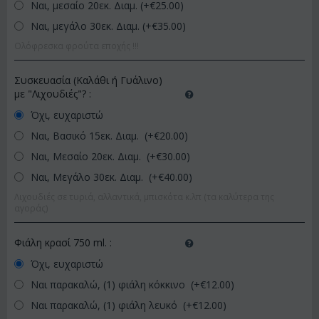
Ναι, μεσαίο 20εκ. Διαμ. (+€
25.00
)
Ναι, μεγάλο 30εκ. Διαμ. (+€
35.00
)
Ολόφρεσκα φρούτα εποχής !!!
Συσκευασία (Καλάθι ή Γυάλινο)
με "Λιχουδιές"?
:
Όχι, ευχαριστώ
Ναι, Βασικό 15εκ. Διαμ. (+€
20.00
)
Ναι, Μεσαίο 20εκ. Διαμ. (+€
30.00
)
Ναι, Μεγάλο 30εκ. Διαμ. (+€
40.00
)
Λιχουδιές σε τυριά, αλλαντικά, μπισκότα κ.λπ (τα καλύτερα της
αγοράς)
Φιάλη κρασί 750 ml.
:
Όχι, ευχαριστώ
Ναι παρακαλώ, (1) φιάλη κόκκινο (+€
12.00
)
Ναι παρακαλώ, (1) φιάλη λευκό (+€
12.00
)