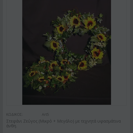
ΚΩΔΙΚΟΣ:
Art5
Στεφάνι Ζεύγος (Μικρό + Μεγάλο) με τεχνητά υφασμάτινα
άνθη.