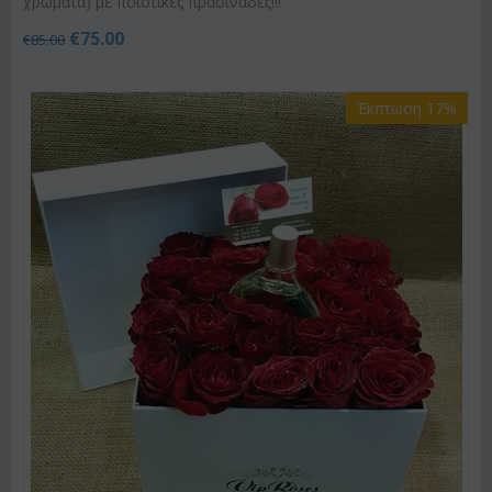
χρώματα) με ποιοτικές πρασινάδες!!!
€
75.00
€
85.00
Έκπτωση 17%