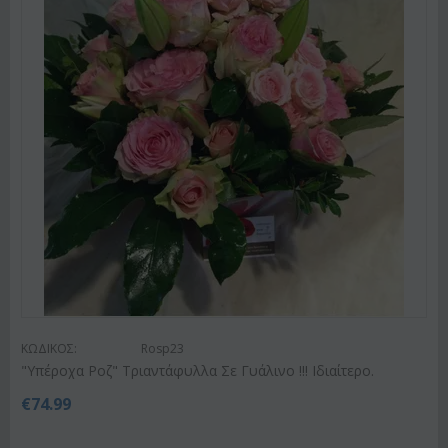
ΚΩΔΙΚΟΣ:
Rosp23
"Υπέροχα Ροζ" Τριαντάφυλλα Σε Γυάλινο !!! Ιδιαίτερο.
€
74.99