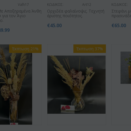
Valh17
ΚΩΔΙΚΟΣ:
Art12
ΚΩΔΙΚΟΣ:
Με Αποξηραμένα Άνθη
Ορχιδέα φαλαίνοψις. Τεχνητή
Στεφάνι μ
 για τον Άγιο
άριστης ποιότητος.
πρασινάδες
ο.
€
45.00
€
65.00
49.99
Έκπτωση 21%
Έκπτωση 37%