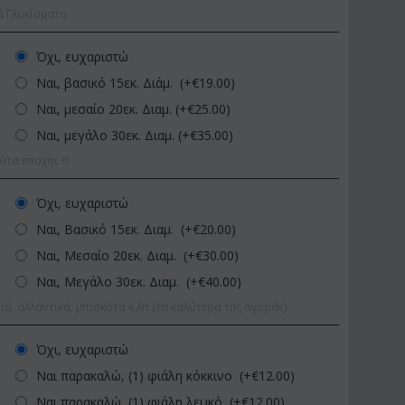
ά Γλυκίσματα
Όχι, ευχαριστώ
Ναι, βασικό 15εκ. Διάμ. (+€
19.00
)
Ναι, μεσαίο 20εκ. Διαμ. (+€
25.00
)
Ναι, μεγάλο 30εκ. Διαμ. (+€
35.00
)
α εποχής !!!
3
ΚΩΔΙΚΟΣ:
Afp1
ΚΩΔΙΚΟΣ:
Όχι, ευχαριστώ
-70 εκ.
Ορχιδέα φαλαίνοψις σε
Φυτό "Zamiocu
Ναι, Βασικό 15εκ. Διαμ. (+€
20.00
)
γυάλινο βάζο
Ποιοτική Γλά..
Ναι, Μεσαίο 20εκ. Διαμ. (+€
30.00
)
€
39.99
€
54.9
€
45.00
€
65.00
Ναι, Μεγάλο 30εκ. Διαμ. (+€
40.00
)
ιά, αλλαντικά, μπισκότα κ.λπ (τα καλύτερα της αγοράς)
Όχι, ευχαριστώ
Ναι παρακαλώ, (1) φιάλη κόκκινο (+€
12.00
)
Ναι παρακαλώ, (1) φιάλη λευκό (+€
12.00
)