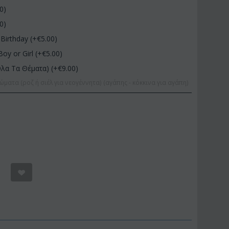
00
)
00
)
Birthday (+€
5.00
)
Boy or Girl (+€
5.00
)
Όλα Τα Θέματα) (+€
9.00
)
ώματα (ροζ ή σιέλ για νεογέννητα) (αγάπης - κόκκινα για αγάπη)