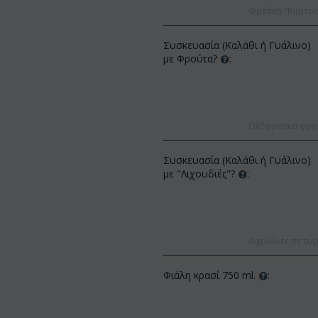
Φρέσκα Ποιοτικ
Συσκευασία (Καλάθι ή Γυάλινο)
με Φρούτα?
:
Ολόφρεσκα φρούτ
ΚΩΔΙΚΟΣ:
Af1
ΚΩΔΙΚΟΣ:
Afp3
Συσκευασία (Καλάθι ή Γυάλινο)
(21) τριαντάφυλλα 60
Ορχιδέα φαλαίνοψις φυτό "(1)
με "Λιχουδιές"?
:
(διάφορα χρώμ...
στέλεχος λου...
€
49.99
€
55.00
€
21.99
€
25.00
Λιχουδιές σε τυρ
Φιάλη κρασί 750 ml.
: