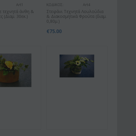
Art1
ΚΩΔΙΚΟΣ:
Art4
ε τεχνητά άνθη &
Στεφάνι Τεχνητά Λουλούδια
 (Διαμ. 30εκ.)
& Διακοσμητικά Φρούτα (διαμ.
0,80μ.)
€
75.00