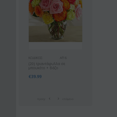
ΚΩΔΙΚΟΣ:
Af16
ΚΩΔΙΚΟΣ:
Af9
(20) τριαντάφυλλα σε
Ροζ ή λευκό μπουκέτο με
μπουκέτο + Βάζο
οριένταλ λίλιουμ
€
39.99
€
42.99
€
55.00
προηγ
επόμενο