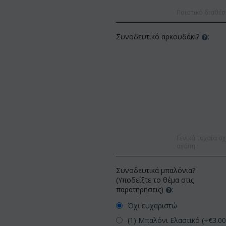
Ποιοτικό διαθέσ
Συνοδευτικό αρκουδάκι?
:
Γενικά τυχαία σχ
αγάπη.
Συνοδευτικά μπαλόνια?
(Υποδείξτε το θέμα στις
παρατηρήσεις)
:
Όχι ευχαριστώ
(1) Μπαλόνι Ελαστικό (+€
3.0