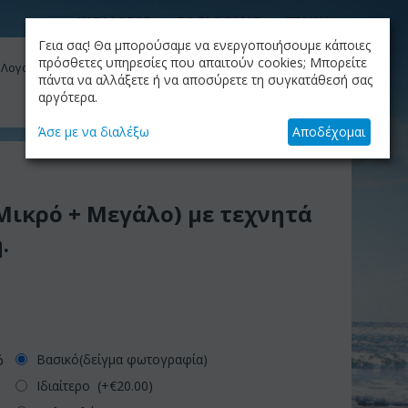
ΚΑΤΑΛΟΓΟΣ
ΤΟ BLOG ΜΑΣ
ΕΤΑΙΡΙΑ
Γεια σας! Θα μπορούσαμε να ενεργοποιήσουμε κάποιες
ΚΑΛΆΘΙ
πρόσθετες υπηρεσίες που απαιτούν cookies; Μπορείτε
 Λογαριασμός μου
Το καλάθι είναι άδειο
πάντα να αλλάξετε ή να αποσύρετε τη συγκατάθεσή σας
αργότερα.
+30.210.9319884
Skype Call
Άσε με να διαλέξω
Αποδέχομαι
Μικρό + Μεγάλο) με τεχνητά
.
Βασικό(δείγμα φωτογραφία)
ό
Ιδιαίτερο (+€
20.00
)