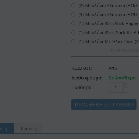
(2) Μπαλόνια Ελαστικά (+€
6.
(3) Μπαλόνια Ελαστικά (+€
9.
(1) Μπαλόνι 35εκ.Stick Happy 
(1) Μπαλόνι 35εκ. Stick It's A 
(1) Μπαλόνι Με Ήλιο 45εκ. (
Γενικά τυχαία χρ
ΚΩΔΙΚΟΣ:
Art5
Διαθεσιμότητα:
Σε Απόθεμα
+
Ποσότητα:
−
ΠΡΟΣΘΉΚΗ ΣΤΟ ΚΑΛΆΘΙ
αφη
Κριτικές