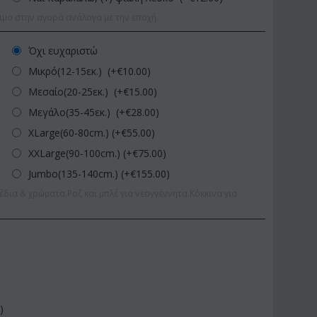
ιμο στην αγορά ανάλογα με την εποχή.
Όχι ευχαριστώ
Μικρό(12-15εκ.) (+€
10.00
)
Μεσαίο(20-25εκ.) (+€
15.00
)
Μεγάλο(35-45εκ.) (+€
28.00
)
XLarge(60-80cm.) (+€
55.00
)
XXLarge(90-100cm.) (+€
75.00
)
Jumbo(135-140cm.) (+€
155.00
)
έδια & χρώματα.Ροζ και μπλέ για νεογγέννητα.Κόκκινα για
0
)