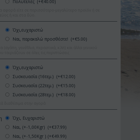
Πολυτελές (+€
40.00
)
α αφορά είτε σε περισσότερο-μεγαλύτερο προϊόν ή σε
εύος ή και στα δύο.
Όχι,ευχαριστώ
Ναι, παρακαλώ προσθέστε! (+€
5.00
)
 (αγάπη, γενέθλια, περαστικά, κ.λπ) και άλλα γενικού
υ ταιριάζουν σε όλες τις περιπτώσεις
Όχι,ευχαριστώ
Συσκευασία (16τεμ.) (+€
12.00
)
Συσκευασία (22τεμ.) (+€
15.00
)
Συσκευασία (28τεμ.) (+€
18.00
)
κά διαθέσιμα στην αγορά
τωση 9%
Έκπτωση 11%
Όχι, Ευχαριστώ
η
Ναι, (+-1,00Kgr) (+€
37.99
)
Ναι, (+-1,50Kgr ) (+€
49.99
)