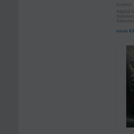
ΚΩΔΙΚΟΣ:
Καρδιά 
Λυκίσκου
Βαλεντίν
€
€
70.00