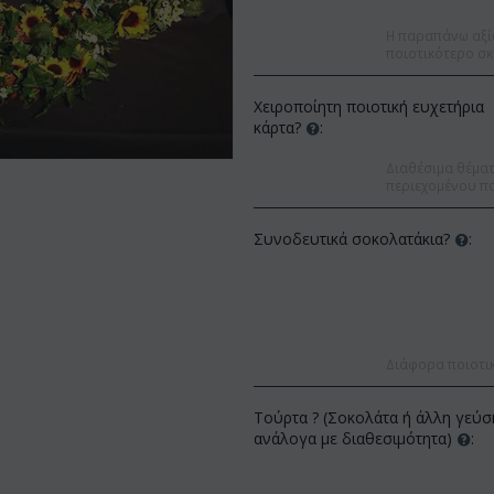
Η παραπάνω αξί
ποιοτικότερο σκ
Χειροποίητη ποιοτική ευχετήρια
κάρτα?
:
Διαθέσιμα θέματα
περιεχομένου πο
Συνοδευτικά σοκολατάκια?
:
Διάφορα ποιοτι
Έκπ
%
Έκπτωση 12%
Τούρτα ? (Σοκολάτα ή άλλη γεύσ
ανάλογα με διαθεσιμότητα)
: