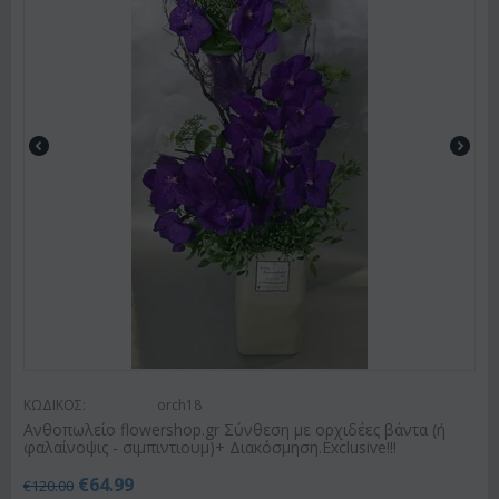
ΚΩΔΙΚΟΣ:
orch18
Ανθοπωλείο flowershop.gr Σύνθεση με ορχιδέες βάντα (ή
φαλαίνοψις - σιμπιντιουμ)+ Διακόσμηση.Exclusive!!!
€
64.99
€
120.00