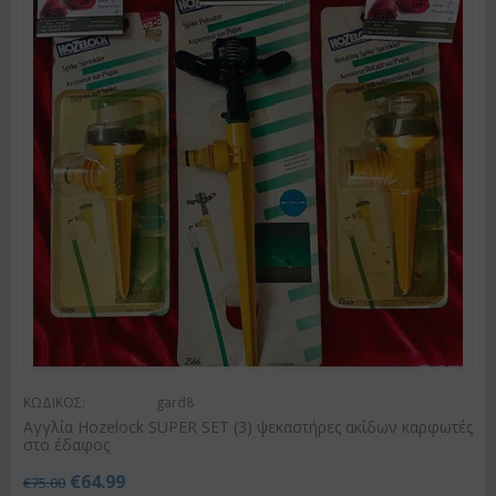
ΚΩΔΙΚΟΣ:
gard8
Αγγλία Hozelock SUPER SET (3) ψεκαστήρες ακίδων καρφωτές
στο έδαφος
€
64.99
€
75.00