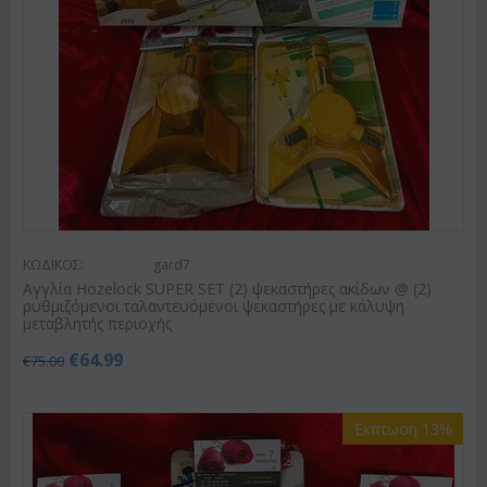
ΚΩΔΙΚΟΣ:
gard7
Αγγλία Hozelock SUPER SET (2) ψεκαστήρες ακίδων @ (2)
ρυθμιζόμενοι ταλαντευόμενοι ψεκαστήρες με κάλυψη
μεταβλητής περιοχής
€
64.99
€
75.00
Έκπτωση 13%