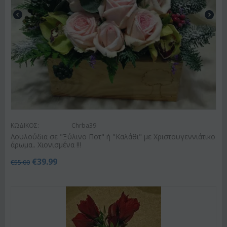
ΚΩΔΙΚΟΣ:
Chrba39
Λουλούδια σε "Ξύλινο Ποτ" ή "Καλάθι" με Χριστουγεννιάτικο
άρωμα.. Χιονισμένα !!!
€
39.99
€
55.00