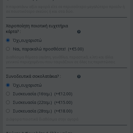
Η παραπάνω αξία αφορά είτε σε περισσότερο-μεγαλύτερο προϊόν ή
σε ποιοτικότερο σκεύος ή και στα δύο.
Χειροποίητη ποιοτική ευχετήρια
κάρτα?
:
Όχι,ευχαριστώ
Ναι, παρακαλώ προσθέστε! (+€
5.00
)
Διαθέσιμα θέματα (αγάπη, γενέθλια, περαστικά, κ.λπ) και άλλα
γενικού περιεχομένου που ταιριάζουν σε όλες τις περιπτώσεις
Συνοδευτικά σοκολατάκια?
:
Όχι,ευχαριστώ
Συσκευασία (16τεμ.) (+€
12.00
)
Συσκευασία (22τεμ.) (+€
15.00
)
Συσκευασία (28τεμ.) (+€
18.00
)
Διάφορα ποιοτικά διαθέσιμα στην αγορά