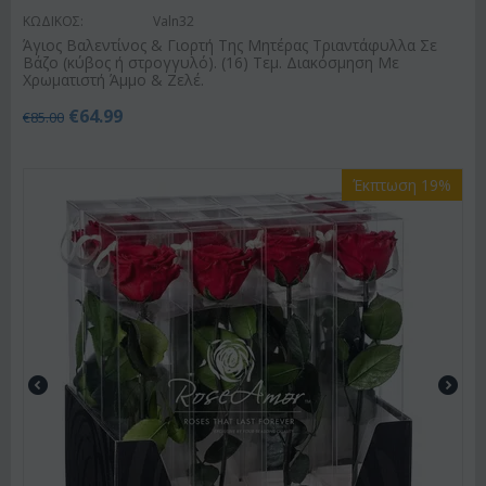
ΚΩΔΙΚΟΣ:
Valn32
Άγιος Βαλεντίνος & Γιορτή Της Μητέρας Τριαντάφυλλα Σε
Βάζο (κύβος ή στρογγυλό). (16) Τεμ. Διακόσμηση Με
Χρωματιστή Άμμο & Ζελέ.
€
64.99
€
85.00
Έκπτωση 19%