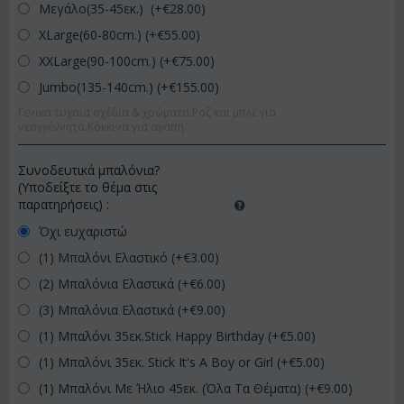
Μεγάλο(35-45εκ.) (+€
28.00
)
XLarge(60-80cm.) (+€
55.00
)
XXLarge(90-100cm.) (+€
75.00
)
Jumbo(135-140cm.) (+€
155.00
)
Γενικά τυχαία σχέδια & χρώματα.Ροζ και μπλέ για
νεογγέννητα.Κόκκινα για αγάπη.
Συνοδευτικά μπαλόνια?
(Υποδείξτε το θέμα στις
παρατηρήσεις)
:
Όχι ευχαριστώ
(1) Μπαλόνι Ελαστικό (+€
3.00
)
(2) Μπαλόνια Ελαστικά (+€
6.00
)
(3) Μπαλόνια Ελαστικά (+€
9.00
)
(1) Μπαλόνι 35εκ.Stick Happy Birthday (+€
5.00
)
(1) Μπαλόνι 35εκ. Stick It's A Boy or Girl (+€
5.00
)
(1) Μπαλόνι Με Ήλιο 45εκ. (Όλα Τα Θέματα) (+€
9.00
)