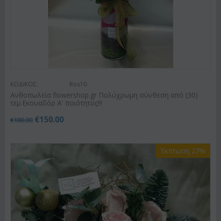
ΚΩΔΙΚΟΣ:
Ros10
Ανθοπωλεία flowershop.gr Πολύχρωμη σύνθεση από (30)
τεμ.Εκουαδόρ Α' ποιότητος!!!
€
150.00
€
180.00
Έκπτωση 27%