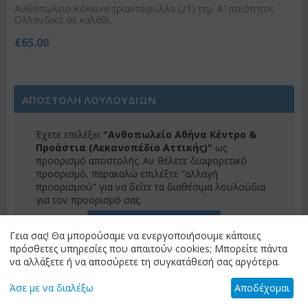
Ανθοπωλειο.Κόκκινα τριαντάφυλλα (21) τεμ. Α' ποιότητος
Ολλανδικά σε καλάθι.
€
65.00
ΑΠΟΣΤΟΛΗ ΛΟΥΛΟΥΔΙΩΝ
Έχετε επιλέξει
"Ανθοπωλείο Αθήνα Κέντρο &
Προάστια (Λεκανοπέδιο Αττικής)"
ως
προορισμό αποστολής. Αν θέλετε διαφορετικό
προορισμό, παρακαλώ επιλέξτε "αλλαγή
προορισμού" για να δείτε τα διαθέσιμα λουλούδια
για τον προορισμό σας.
ΑΛΛΑΓΗ ΠΡΟΟΡΙΣΜΟΥ
Γεια σας! Θα μπορούσαμε να ενεργοποιήσουμε κάποιες
πρόσθετες υπηρεσίες που απαιτούν cookies; Μπορείτε πάντα
να αλλάξετε ή να αποσύρετε τη συγκατάθεσή σας αργότερα.
ΚΑΤΗΓΟΡΙΕΣ
Άσε με να διαλέξω
Αποδέχομαι
ΜΕΝΟΎ