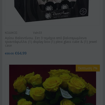
ΚΩΔΙΚΟΣ:
Valn33
Αγίου Βαλεντίνου. Σετ 3 τεμάχια από βαλσαμωμλενα
τριαντάφυλλα. (1) display box (1) plexi glass cube & (1) jewel
case
€
64.99
€
80.00
Έκπτωση 7%