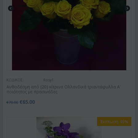
ΚΩΔΙΚΟΣ:
Rosy1
Ανθοδέσμη από (20) κίτρινα Ολλανδικά τριαντάφυλλα Α'
ποιότητος με πρασινάδες
€
65.00
€
70.00
Έκπτωση 46%