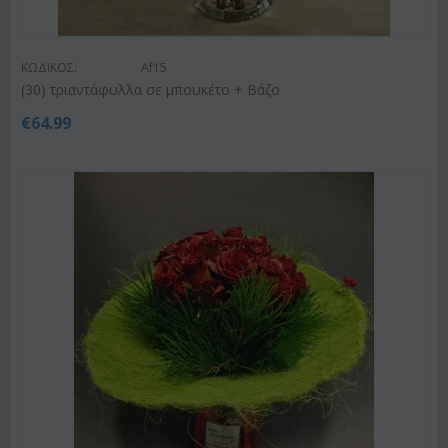
ΚΩΔΙΚΟΣ:
Af15
(30) τριαντάφυλλα σε μπουκέτο + Βάζο
€
64.99