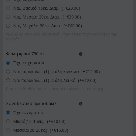
Ναι, Βασικό 15εκ. Διαμ. (+€
20.00
)
Ναι, Μεσαίο 20εκ. Διαμ. (+€
30.00
)
Ναι, Μεγάλο 30εκ. Διαμ. (+€
40.00
)
Λιχουδιές σε τυριά, αλλαντικά, μπισκότα κ.λπ (τα καλύτερα της
αγοράς)
Φιάλη κρασί 750 ml.
:
Όχι, ευχαριστώ
Ναι παρακαλώ, (1) φιάλη κόκκινο (+€
12.00
)
Ναι παρακαλώ, (1) φιάλη λευκό (+€
12.00
)
Ποιοτικό διαθέσιμο στην αγορά ανάλογα με την εποχή.
Συνοδευτικό αρκουδάκι?
:
Όχι ευχαριστώ
Μικρό(12-15εκ.) (+€
10.00
)
Μεσαίο(20-25εκ.) (+€
15.00
)