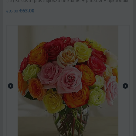
(15) Κόκκινα τριαντάφυλλα σε καλάθι + μπαλόνι + αρκουδάκι
€
63.00
€
85.00