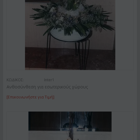
ΚΩΔΙΚΟΣ:
Inter1
Ανθοσύνθεση για εσωτερικούς χώρους
[Επικοινωνήστε για Τιμή]