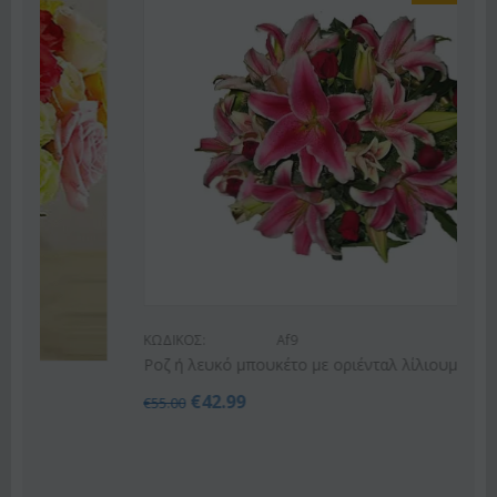
ΚΩΔΙΚΟΣ:
Af9
Ροζ ή λευκό μπουκέτο με οριένταλ λίλιουμ
€
42.99
€
55.00