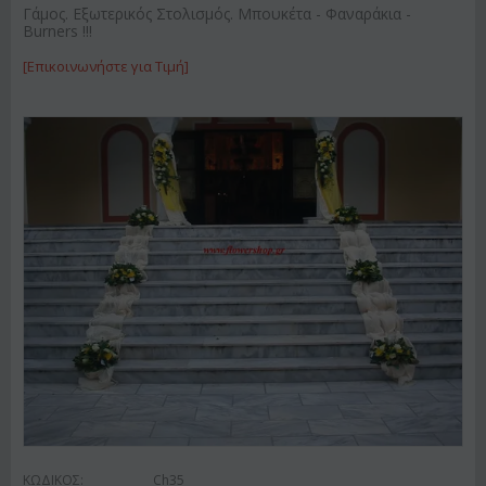
Γάμος. Εξωτερικός Στολισμός. Μπουκέτα - Φαναράκια -
Burners !!!
[Επικοινωνήστε για Τιμή]
ΚΩΔΙΚΟΣ:
Ch35