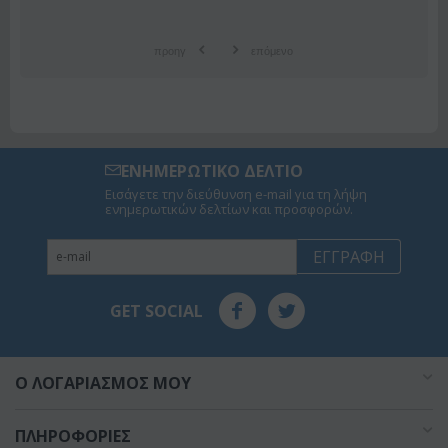
προηγ
επόμενο
ΕΝΗΜΕΡΩΤΙΚΟ ΔΕΛΤΙΟ
Εισάγετε την διεύθυνση e-mail για τη λήψη
ενημερωτικών δελτίων και προσφορών.
ΕΓΓΡΑΦΉ
GET SOCIAL
O ΛΟΓΑΡΙΑΣΜΌΣ ΜΟΥ
ΠΛΗΡΟΦΟΡΊΕΣ