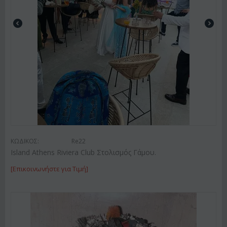
ΚΩΔΙΚΟΣ:
Re22
Island Athens Riviera Club Στολισμός Γάμου.
[Επικοινωνήστε για Τιμή]