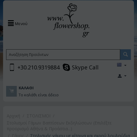
Μενού
+30.210.9319884
Skype Call
ΚΑΛΆΘΙ
Το καλάθι είναι άδειο
Αρχική
/
ΣΤΟΛΙΣΜΟΙ
/
Στολισμοί Γάμων Βαπτίσεων Εκδηλώσεων (Επιλέξτε
προορισμό Αθήνα & Προάστια...)
/
Γάμος
/
Στολισμός γάμου με κίτρινα και εκρού λουλούδια