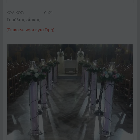
ΚΩΔΙΚΟΣ:
Ch21
Γαμήλιος δίσκος
[Επικοινωνήστε για Τιμή]