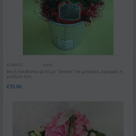
ΚΩΔΙΚΟΣ:
chpl6
Ilex ή Gaultheria φυτό με "Berries" σε μεταλικό, κεραμικό ή
γυάλινο ποτ.
€
35.00