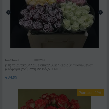
ΚΩΔΙΚΟΣ:
Roswx3
(10) τριαντάφυλλα με επικάλυψη "Κεριού" "Παγωμένα"
(διάφορα χρώματα) σε Βάζο !!! ΝΕΟ
€
34.99
Έκπτωση 22%