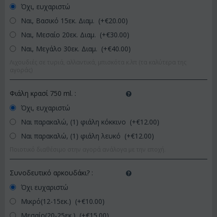
Όχι, ευχαριστώ
Ναι, Βασικό 15εκ. Διαμ. (+€
20.00
)
Ναι, Μεσαίο 20εκ. Διαμ. (+€
30.00
)
Ναι, Μεγάλο 30εκ. Διαμ. (+€
40.00
)
Λιχουδιές σε τυριά, αλλαντικά, μπισκότα κ.λπ (τα καλύτερα της
αγοράς)
Φιάλη κρασί 750 ml.
:
Όχι, ευχαριστώ
Ναι παρακαλώ, (1) φιάλη κόκκινο (+€
12.00
)
Ναι παρακαλώ, (1) φιάλη λευκό (+€
12.00
)
Ποιοτικό διαθέσιμο στην αγορά ανάλογα με την εποχή.
Συνοδευτικό αρκουδάκι?
:
Όχι ευχαριστώ
Μικρό(12-15εκ.) (+€
10.00
)
Μεσαίο(20-25εκ.) (+€
15.00
)