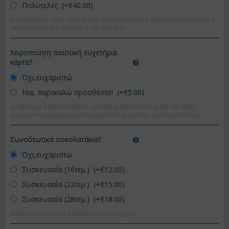
Πολυτελές (+€
40.00
)
Η παραπάνω αξία αφορά είτε σε περισσότερο-μεγαλύτερο προϊόν ή
σε ποιοτικότερο σκεύος ή και στα δύο.
Χειροποίητη ποιοτική ευχετήρια
κάρτα?
:
Όχι,ευχαριστώ
Ναι, παρακαλώ προσθέστε! (+€
5.00
)
Διαθέσιμα θέματα (αγάπη, γενέθλια, περαστικά, κ.λπ) και άλλα
γενικού περιεχομένου που ταιριάζουν σε όλες τις περιπτώσεις
Συνοδευτικά σοκολατάκια?
:
Όχι,ευχαριστώ
Συσκευασία (16τεμ.) (+€
12.00
)
Συσκευασία (22τεμ.) (+€
15.00
)
Συσκευασία (28τεμ.) (+€
18.00
)
Διάφορα ποιοτικά διαθέσιμα στην αγορά