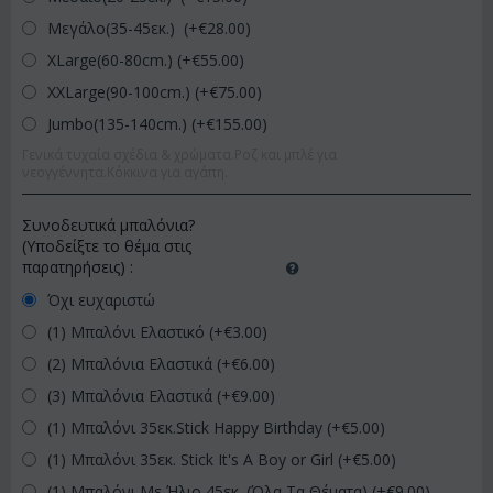
Μεγάλο(35-45εκ.) (+€
28.00
)
XLarge(60-80cm.) (+€
55.00
)
XXLarge(90-100cm.) (+€
75.00
)
Jumbo(135-140cm.) (+€
155.00
)
Γενικά τυχαία σχέδια & χρώματα.Ροζ και μπλέ για
νεογγέννητα.Κόκκινα για αγάπη.
Συνοδευτικά μπαλόνια?
(Υποδείξτε το θέμα στις
παρατηρήσεις)
:
Όχι ευχαριστώ
(1) Μπαλόνι Ελαστικό (+€
3.00
)
(2) Μπαλόνια Ελαστικά (+€
6.00
)
(3) Μπαλόνια Ελαστικά (+€
9.00
)
(1) Μπαλόνι 35εκ.Stick Happy Birthday (+€
5.00
)
(1) Μπαλόνι 35εκ. Stick It's A Boy or Girl (+€
5.00
)
(1) Μπαλόνι Με Ήλιο 45εκ. (Όλα Τα Θέματα) (+€
9.00
)