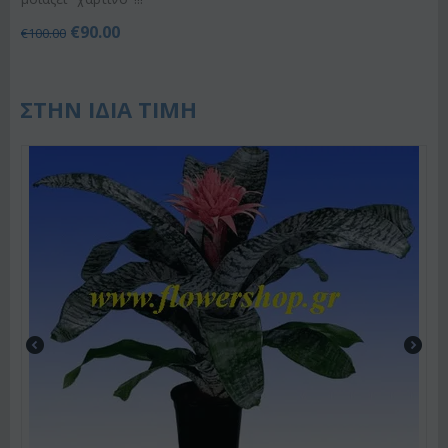
€
90.00
€
100.00
ΣΤΗΝ ΙΔΙΑ ΤΙΜΗ