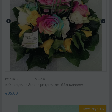
ΚΩΔΙΚΟΣ:
Sum19
Kαλοκαιρινος δισκος με τριανταφυλλα Rainbow
€
35.00
Έκπτωση 13%