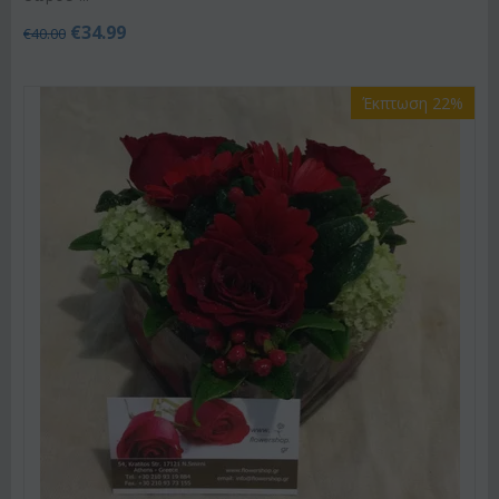
€
34.99
€
40.00
Έκπτωση 22%