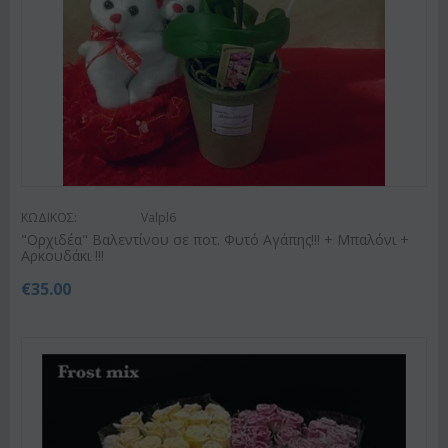
ΚΩΔΙΚΟΣ:
Valpl6
"Ορχιδέα" Βαλεντίνου σε ποτ. Φυτό Αγάπης!!! + Μπαλόνι +
Αρκουδάκι !!!
€
35.00