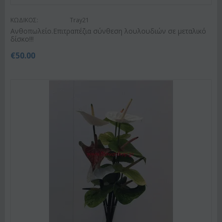
ΚΩΔΙΚΟΣ:
Tray21
Ανθοπωλείο.Επιτραπέζια σύνθεση λουλουδιών σε μεταλικό
δίσκο!!!
€
50.00