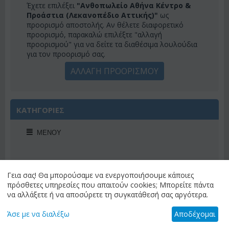
Έχετε επιλέξει
"Ανθοπωλείο Αθήνα Κέντρο &
Προάστια (Λεκανοπέδιο Αττικής)"
ως
προορισμό αποστολής. Αν θέλετε διαφορετικό
προορισμό, παρακαλώ επιλέξτε "αλλαγή
προορισμού" για να δείτε τα διαθέσιμα λουλούδια
για τον προορισμό σας.
ΑΛΛΑΓΗ ΠΡΟΟΡΙΣΜΟΥ
ΚΑΤΗΓΟΡΙΕΣ
ΜΕΝΟΎ
Γεια σας! Θα μπορούσαμε να ενεργοποιήσουμε κάποιες
ΠΡΟΣΦΟΡΕΣ ΕΒΔΟΜΑΔΟΣ
πρόσθετες υπηρεσίες που απαιτούν cookies; Μπορείτε πάντα
να αλλάξετε ή να αποσύρετε τη συγκατάθεσή σας αργότερα.
Άσε με να διαλέξω
Αποδέχομαι