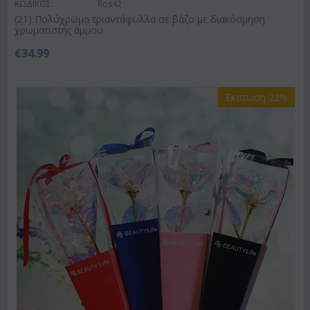
ΚΩΔΙΚΟΣ:
Ros42
(21) Πολύχρωμα τριαντάφυλλα σε βάζο με διακόσμηση
χρωματιστής άμμου.
€
34.99
Έκπτωση 22%