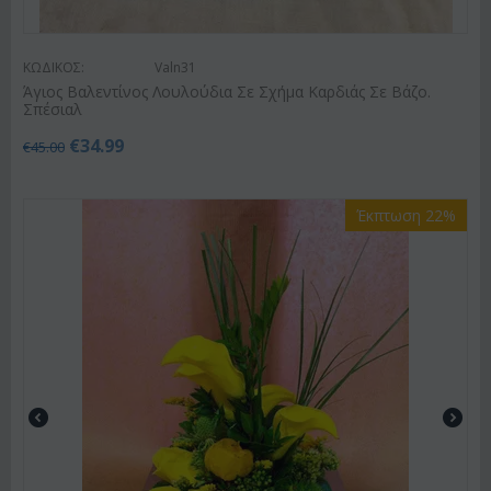
ΚΩΔΙΚΟΣ:
Valn31
Άγιος Βαλεντίνος Λουλούδια Σε Σχήμα Καρδιάς Σε Βάζο.
Σπέσιαλ
€
34.99
€
45.00
Έκπτωση 22%