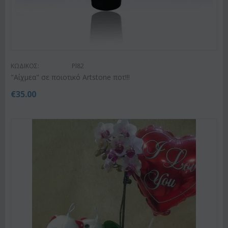
ΚΩΔΙΚΟΣ:
Pl82
"Αίχμεα" σε ποιοτικό Artstone ποτ!!!
€
35.00