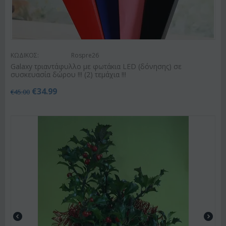
ΚΩΔΙΚΟΣ:
Rospre26
Galaxy τριαντάφυλλο με φωτάκια LED (δόνησης) σε
συσκευασία δώρου !!! (2) τεμάχια !!!
€
34.99
€
45.00