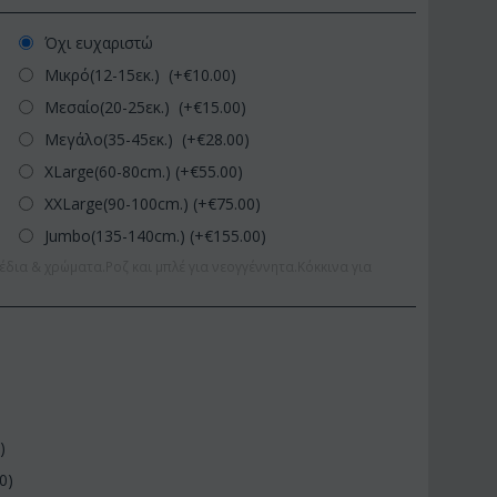
Όχι ευχαριστώ
Μικρό(12-15εκ.) (+€
10.00
)
Μεσαίο(20-25εκ.) (+€
15.00
)
Μεγάλο(35-45εκ.) (+€
28.00
)
XLarge(60-80cm.) (+€
55.00
)
XXLarge(90-100cm.) (+€
75.00
)
Jumbo(135-140cm.) (+€
155.00
)
έδια & χρώματα.Ροζ και μπλέ για νεογγέννητα.Κόκκινα για
0
)
00
)