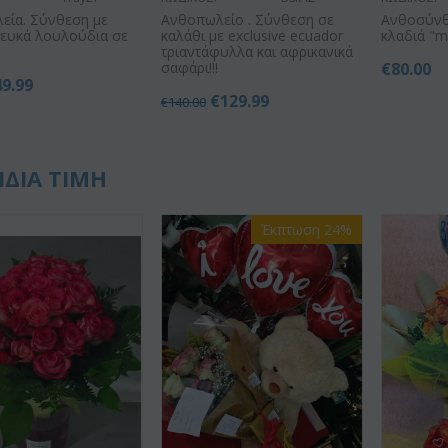
εία. Σύνθεση με
Ανθοπωλείο . Σύνθεση σε
Ανθοσύνθ
λευκά λουλούδια σε
καλάθι με exclusive ecuador
κλαδιά "
τριαντάφυλλα και αφρικανικά
σαφάρι!!!
€
80.00
49.99
€
129.99
€
140.00
ΙΔΙΑ ΤΙΜΗ
Έκπτωση 24%