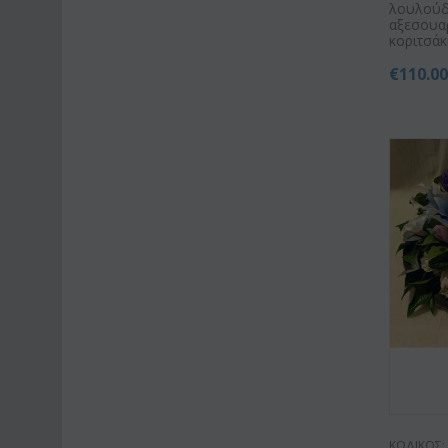
λουλούδ
αξεσουα
κοριτσάκι 
€
110.0
ΚΩΔΙΚΟΣ: