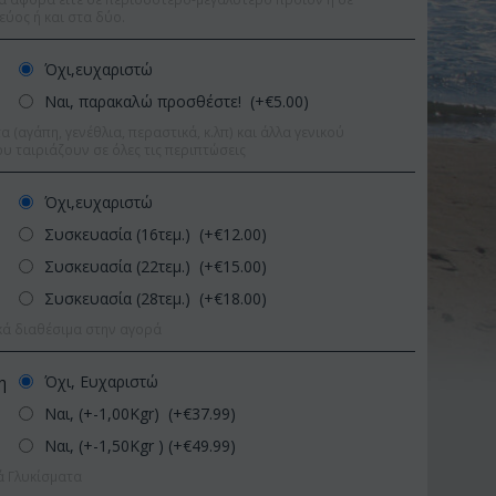
εύος ή και στα δύο.
Όχι,ευχαριστώ
Ναι, παρακαλώ προσθέστε! (+€
5.00
)
 (αγάπη, γενέθλια, περαστικά, κ.λπ) και άλλα γενικού
υ ταιριάζουν σε όλες τις περιπτώσεις
Όχι,ευχαριστώ
Συσκευασία (16τεμ.) (+€
12.00
)
Συσκευασία (22τεμ.) (+€
15.00
)
Συσκευασία (28τεμ.) (+€
18.00
)
κά διαθέσιμα στην αγορά
Όχι, Ευχαριστώ
η
9%
Ναι, (+-1,00Kgr) (+€
37.99
)
Έκπτωση 11%
Έκπ
Ναι, (+-1,50Kgr ) (+€
49.99
)
ά Γλυκίσματα