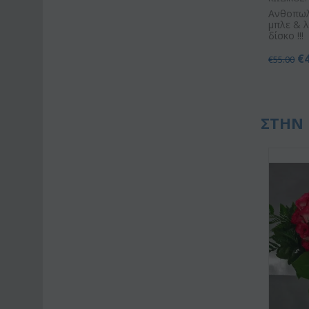
Ανθοπωλ
μπλε & 
δίσκο !!!
€
€
55.00
ΣΤΗΝ 