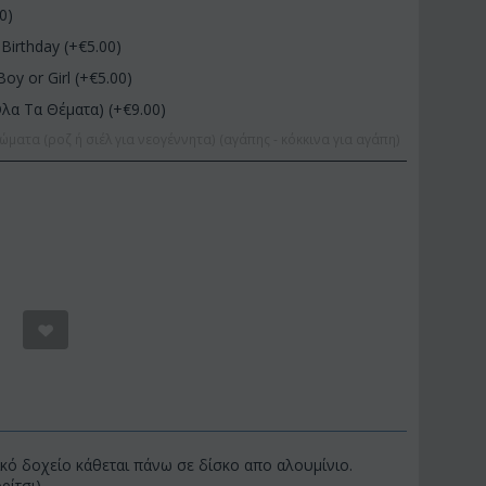
00
)
Birthday (+€
5.00
)
Boy or Girl (+€
5.00
)
Όλα Τα Θέματα) (+€
9.00
)
ώματα (ροζ ή σιέλ για νεογέννητα) (αγάπης - κόκκινα για αγάπη)
κό δοχείο κάθεται πάνω σε δίσκο απο αλουμίνιο.
ρίτσι)