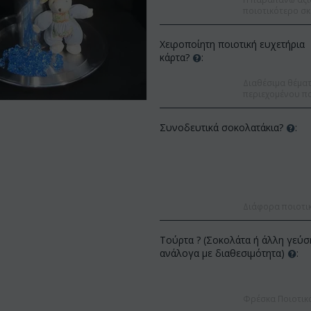
ποιοτικότερο σκ
Χειροποίητη ποιοτική ευχετήρια
κάρτα?
:
Διαθέσιμα θέματα
περιεχομένου πο
Συνοδευτικά σοκολατάκια?
:
Διάφορα ποιοτι
Τούρτα ? (Σοκολάτα ή άλλη γεύσ
Έκπτωση 
ανάλογα με διαθεσιμότητα)
:
Έκπτωση 12%
Φρέσκα Ποιοτικ