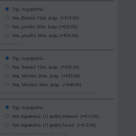
Όχι, ευχαριστώ
Ναι, βασικό 15εκ. Διάμ. (+€
19.00
)
Ναι, μεσαίο 20εκ. Διαμ. (+€
25.00
)
Ναι, μεγάλο 30εκ. Διαμ. (+€
35.00
)
α εποχής !!!
Όχι, ευχαριστώ
Ναι, Βασικό 15εκ. Διαμ. (+€
20.00
)
ΚΩΔΙΚΟΣ:
Afp1
ΚΩΔΙΚΟΣ:
Pl
Ορχιδέα φαλαίνοψις σε
Φυτό "Zamioculcas"
Ναι, Μεσαίο 20εκ. Διαμ. (+€
30.00
)
γυάλινο βάζο
Ποιοτική Γλά...
Ναι, Μεγάλο 30εκ. Διαμ. (+€
40.00
)
€
39.99
€
54.99
€
45.00
€
65.00
ιά, αλλαντικά, μπισκότα κ.λπ (τα καλύτερα της αγοράς)
Όχι, ευχαριστώ
Ναι παρακαλώ, (1) φιάλη κόκκινο (+€
12.00
)
Ναι παρακαλώ, (1) φιάλη λευκό (+€
12.00
)
ιμο στην αγορά ανάλογα με την εποχή.