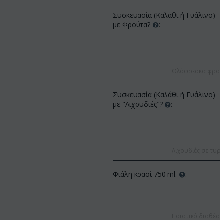
Συσκευασία (Καλάθι ή Γυάλινο)
με Φρούτα?
:
Ολόφρεσκα φρούτ
Συσκευασία (Καλάθι ή Γυάλινο)
ΚΩΔΙΚΟΣ:
Af13
με "Λιχουδιές"?
:
ΚΩΔΙΚΟΣ:
Afp3
(21) τριαντάφυλλα 60-70 εκ.
Ορχιδέα φαλαίνοψις φυτό "(1)
(διάφορα χρώμ...
στέλεχος λου...
€
49.99
€
55.00
€
21.99
€
25.00
Λιχουδιές σε τυρ
Φιάλη κρασί 750 ml.
:
Ποιοτικό διαθέσ