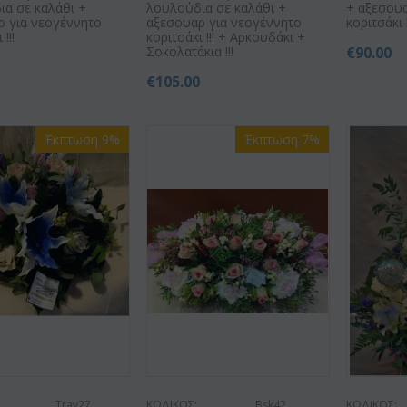
ια σε καλάθι +
λουλούδια σε καλάθι +
+ αξεσουα
ρ για νεογέννητο
αξεσουαρ για νεογέννητο
κοριτσάκι !
!!!
κοριτσάκι !!! + Αρκουδάκι +
Σοκολατάκια !!!
€
90.00
0
€
105.00
Έκπτωση 9%
Έκπτωση 7%
Tray27
ΚΩΔΙΚΟΣ:
Bsk42
ΚΩΔΙΚΟΣ: