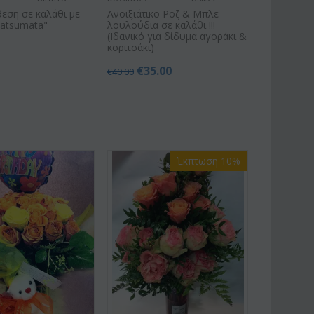
εση σε καλάθι με
Ανοιξιάτικο Ροζ & Μπλε
matsumata"
λουλούδια σε καλάθι !!!
(Ιδανικό για δίδυμα αγοράκι &
κοριτσάκι)
€
35.00
€
40.00
Έκπτωση 10%