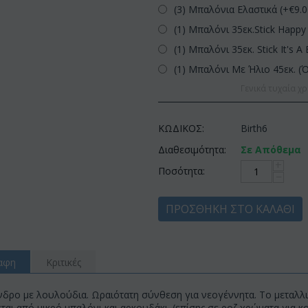
(3) Μπαλόνια Ελαστικά (+€
9.
(1) Μπαλόνι 35εκ.Stick Happy 
(1) Μπαλόνι 35εκ. Stick It's A 
(1) Μπαλόνι Με Ήλιο 45εκ. (
Γενικά τυχαία χρ
ΚΩΔΙΚΟΣ:
Birth6
Διαθεσιμότητα:
Σε Απόθεμα
+
Ποσότητα:
−
ΠΡΟΣΘΉΚΗ ΣΤΟ ΚΑΛΆΘΙ
αφη
Κριτικές
δρο με λουλούδια. Ωραιότατη σύνθεση για νεογέννητα. Το μεταλλι
αι από μικρό μπαλόνι και αρκουδάκι. (επίσης σε ροζ χρώματα για κο