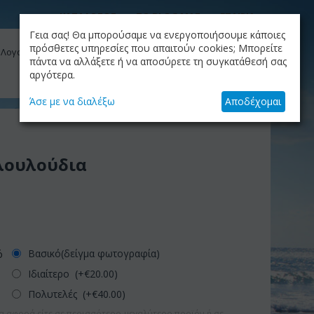
ΚΑΤΑΛΟΓΟΣ
ΤΟ BLOG ΜΑΣ
ΕΤΑΙΡΙΑ
Γεια σας! Θα μπορούσαμε να ενεργοποιήσουμε κάποιες
ΚΑΛΆΘΙ
πρόσθετες υπηρεσίες που απαιτούν cookies; Μπορείτε
 Λογαριασμός μου
Το καλάθι είναι άδειο
πάντα να αλλάξετε ή να αποσύρετε τη συγκατάθεσή σας
αργότερα.
+30.210.9319884
Skype Call
Άσε με να διαλέξω
Αποδέχομαι
λουλούδια
Βασικό(δείγμα φωτογραφία)
ό
Ιδιαίτερο (+€
20.00
)
Πολυτελές (+€
40.00
)
α αφορά είτε σε περισσότερο-μεγαλύτερο προϊόν ή σε