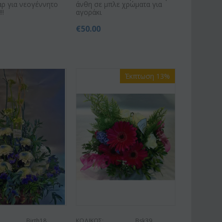
ρ για νεογέννητο
άνθη σε μπλε χρώματα για
!!
αγοράκι
€
50.00
Έκπτωση 13%
Birth18
ΚΩΔΙΚΟΣ:
Bsk39