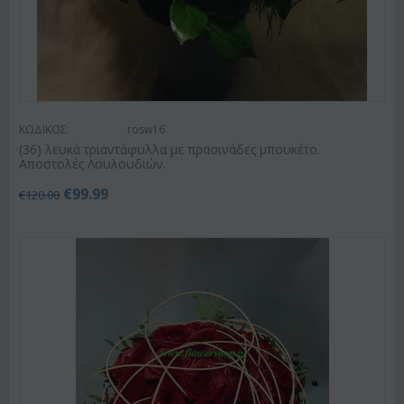
ΚΩΔΙΚΟΣ:
rosw16
(36) λευκά τριαντάφυλλα με πρασινάδες μπουκέτο.
Αποστολές Λουλουδιών.
€
99.99
€
120.00