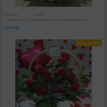
ΚΩΔΙΚΟΣ:
Rosp22
"Υπέροχα Ροζ" Τριαντάφυλλα Σε Καλάθι !!! Ιδιαίτερο.
€
119.99
Έκπτωση 26%