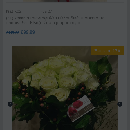
ΚΩΔΙΚΟΣ:
rosr27
(31) κόκκινα τριαντάφυλλα Ολλανδικά μπουκέτο με
πρασινάδες + Βάζο.Σούπερ προσφορά.
€
99.99
€
115.00
Έκπτωση 17%