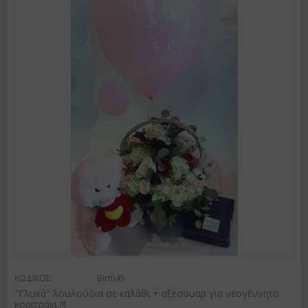
ΚΩΔΙΚΟΣ:
Birth45
"Γλυκά" λουλούδια σε καλάθι + αξεσουαρ για νεογέννητο
κοριτσάκι !!!