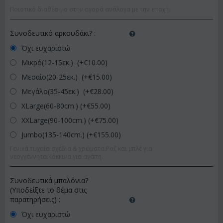
Ποιοτικό διαθέσιμο στην αγορά ανάλογα με την εποχή.
Συνοδευτικό αρκουδάκι?
:
Όχι ευχαριστώ
Μικρό(12-15εκ.) (+€
10.00
)
Μεσαίο(20-25εκ.) (+€
15.00
)
Μεγάλο(35-45εκ.) (+€
28.00
)
XLarge(60-80cm.) (+€
55.00
)
XXLarge(90-100cm.) (+€
75.00
)
Jumbo(135-140cm.) (+€
155.00
)
Γενικά τυχαία σχέδια & χρώματα.Ροζ και μπλέ για
νεογγέννητα.Κόκκινα για αγάπη.
Συνοδευτικά μπαλόνια?
(Υποδείξτε το θέμα στις
παρατηρήσεις)
:
Όχι ευχαριστώ