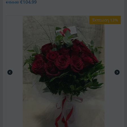
€
104.99
€
150.00
Έκπτωση 13%