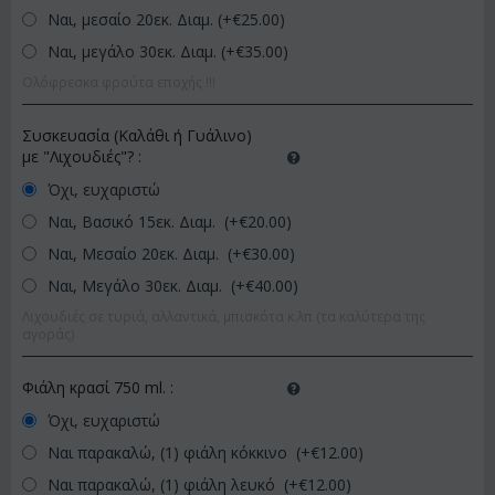
Ναι, μεσαίο 20εκ. Διαμ. (+€
25.00
)
Ναι, μεγάλο 30εκ. Διαμ. (+€
35.00
)
Ολόφρεσκα φρούτα εποχής !!!
Συσκευασία (Καλάθι ή Γυάλινο)
με "Λιχουδιές"?
:
Όχι, ευχαριστώ
Ναι, Βασικό 15εκ. Διαμ. (+€
20.00
)
Ναι, Μεσαίο 20εκ. Διαμ. (+€
30.00
)
Ναι, Μεγάλο 30εκ. Διαμ. (+€
40.00
)
Λιχουδιές σε τυριά, αλλαντικά, μπισκότα κ.λπ (τα καλύτερα της
αγοράς)
Φιάλη κρασί 750 ml.
:
Όχι, ευχαριστώ
Ναι παρακαλώ, (1) φιάλη κόκκινο (+€
12.00
)
Ναι παρακαλώ, (1) φιάλη λευκό (+€
12.00
)