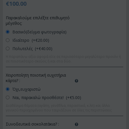
€
100.00
Παρακαλούμε επιλέξτε επιθυμητό
μέγεθος:
Βασικό(δείγμα φωτογραφία)
Ιδιαίτερο (+€
20.00
)
Πολυτελές (+€
40.00
)
Η παραπάνω αξία αφορά είτε σε περισσότερο-μεγαλύτερο προϊόν ή
σε ποιοτικότερο σκεύος ή και στα δύο.
Χειροποίητη ποιοτική ευχετήρια
κάρτα?
:
Όχι,ευχαριστώ
Ναι, παρακαλώ προσθέστε! (+€
5.00
)
Διαθέσιμα θέματα (αγάπη, γενέθλια, περαστικά, κ.λπ) και άλλα
γενικού περιεχομένου που ταιριάζουν σε όλες τις περιπτώσεις
Συνοδευτικά σοκολατάκια?
: