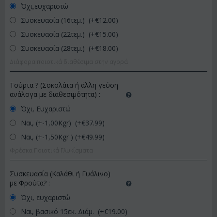
Όχι,ευχαριστώ
Συσκευασία (16τεμ.) (+€
12.00
)
Συσκευασία (22τεμ.) (+€
15.00
)
Συσκευασία (28τεμ.) (+€
18.00
)
Διάφορα ποιοτικά διαθέσιμα στην αγορά
Τούρτα ? (Σοκολάτα ή άλλη γεύση
ανάλογα με διαθεσιμότητα)
:
Όχι, Ευχαριστώ
Ναι, (+-1,00Kgr) (+€
37.99
)
Ναι, (+-1,50Kgr ) (+€
49.99
)
Φρέσκα Ποιοτικά Γλυκίσματα
Συσκευασία (Καλάθι ή Γυάλινο)
με Φρούτα?
:
Όχι, ευχαριστώ
Ναι, βασικό 15εκ. Διάμ. (+€
19.00
)