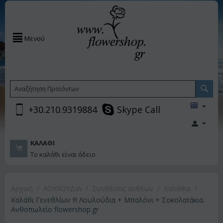
Μενού
+30.210.9319884
Skype Call
ΚΑΛΆΘΙ
Το καλάθι είναι άδειο
Αρχική
/
ΛΟΥΛΟΥΔΙΑ
/
Συνθέσεις ανθέων
/
Καλάθια
/
Καλάθι Γενεθλίων !!! Λουλούδια + Μπαλόνι + Σοκολατάκια.
Ανθοπωλείο flowershop.gr