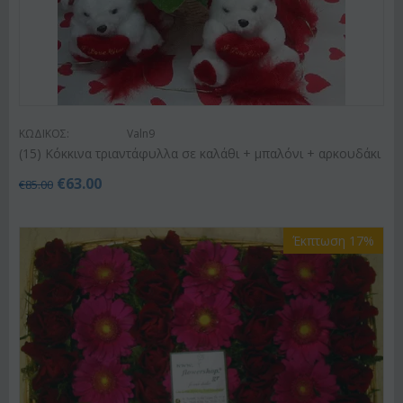
ΚΩΔΙΚΟΣ:
Valn9
(15) Κόκκινα τριαντάφυλλα σε καλάθι + μπαλόνι + αρκουδάκι
€
63.00
€
85.00
Έκπτωση 17%