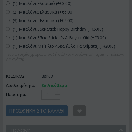
(1) Μπαλόνι Ελαστικό (+€
3.00
)
(2) Μπαλόνια Ελαστικά (+€
6.00
)
(3) Μπαλόνια Ελαστικά (+€
9.00
)
(1) Μπαλόνι 35εκ.Stick Happy Birthday (+€
5.00
)
(1) Μπαλόνι 35εκ. Stick It's A Boy or Girl (+€
5.00
)
(1) Μπαλόνι Με Ήλιο 45εκ. (Όλα Τα Θέματα) (+€
9.00
)
Γενικά τυχαία χρώματα (ροζ ή σιέλ για νεογέννητα) (αγάπης - κόκκινα
για αγάπη)
ΚΩΔΙΚΟΣ:
Bsk63
Διαθεσιμότητα:
Σε Απόθεμα
+
Ποσότητα:
−
ΠΡΟΣΘΉΚΗ ΣΤΟ ΚΑΛΆΘΙ
Περιγραφη