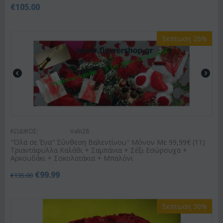
€
105.00
Έκπτωση 26%
ΚΩΔΙΚΟΣ:
Valn28
"Όλα σε Ένα" Σύνθεση Βαλεντίνου" Μόνον Με 99,99€ (11)
Τριαντάφυλλα Καλάθι + Σαμπάνια + Σέξι Εσώρουχα +
Αρκουδάκι + Σοκολατάκια + Μπαλόνι
€
99.99
€
135.00
Έκπτωση 30%