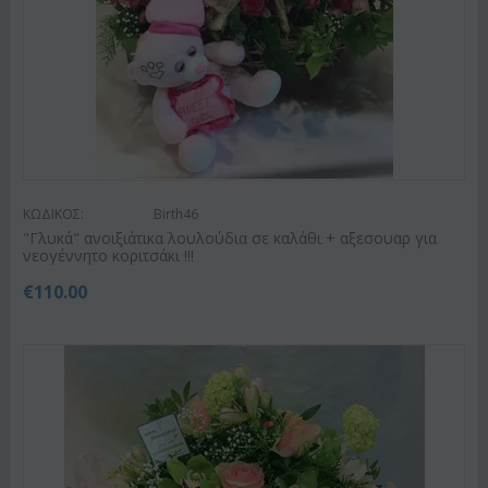
ΚΩΔΙΚΟΣ:
Birth46
"Γλυκά" ανοιξιάτικα λουλούδια σε καλάθι + αξεσουαρ για
νεογέννητο κοριτσάκι !!!
€
110.00