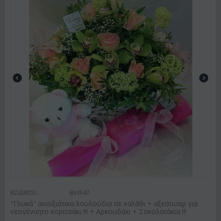
ΚΩΔΙΚΟΣ:
Birth47
"Γλυκά" ανοιξιάτικα λουλούδια σε καλάθι + αξεσουαρ για
νεογέννητο κοριτσάκι !!! + Αρκουδάκι + Σοκολατάκια !!!