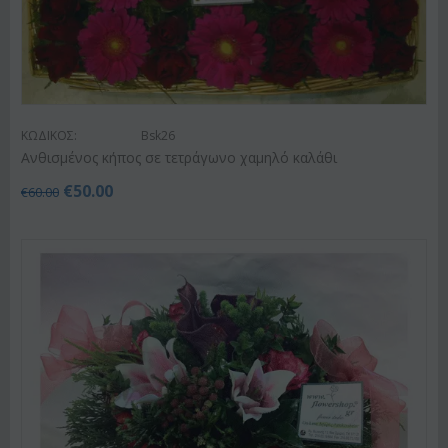
ΚΩΔΙΚΟΣ:
Bsk26
Ανθισμένος κήπος σε τετράγωνο χαμηλό καλάθι
€
50.00
€
60.00