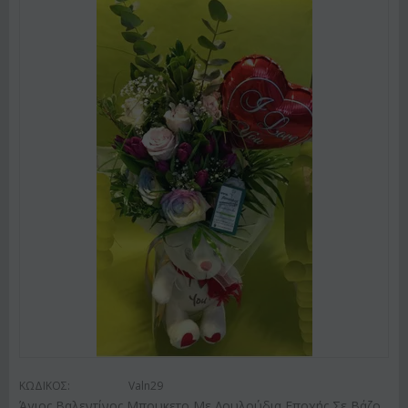
ΚΩΔΙΚΟΣ:
Valn29
Άγιος Βαλεντίνος Μπουκετο Με Λουλούδια Εποχής Σε Βάζο