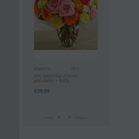
ΚΩΔΙΚΟΣ:
Af16
ΚΩΔΙΚΟΣ:
Af9
(20) τριαντάφυλλα σε
Ροζ ή λευκό μπουκέτο με
μπουκέτο + Βάζο
οριένταλ λίλιουμ
€
39.99
€
42.99
€
55.00
προηγ
επόμενο