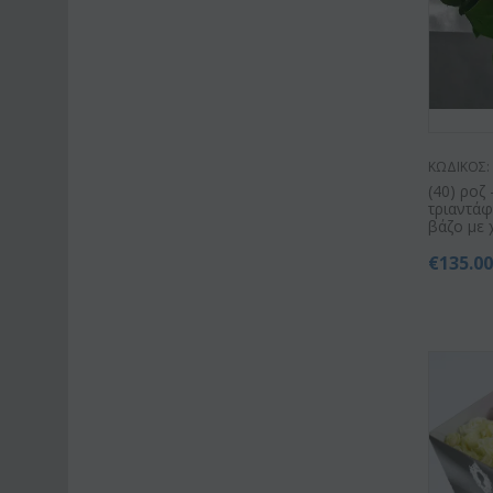
ΚΩΔΙΚΟΣ:
(40) ροζ
τριαντά
βάζο με 
€
135.0