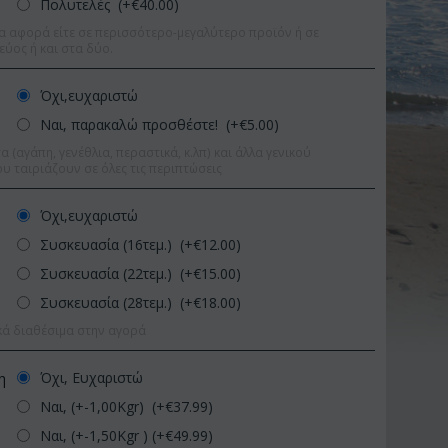
Πολυτελές (+€
40.00
)
α αφορά είτε σε περισσότερο-μεγαλύτερο προϊόν ή σε
εύος ή και στα δύο.
Όχι,ευχαριστώ
Ναι, παρακαλώ προσθέστε! (+€
5.00
)
 (αγάπη, γενέθλια, περαστικά, κ.λπ) και άλλα γενικού
υ ταιριάζουν σε όλες τις περιπτώσεις
Όχι,ευχαριστώ
Συσκευασία (16τεμ.) (+€
12.00
)
Συσκευασία (22τεμ.) (+€
15.00
)
Συσκευασία (28τεμ.) (+€
18.00
)
κά διαθέσιμα στην αγορά
Έκπτωση 9%
Έκπτωση 11%
Όχι, Ευχαριστώ
η
Ναι, (+-1,00Kgr) (+€
37.99
)
Ναι, (+-1,50Kgr ) (+€
49.99
)