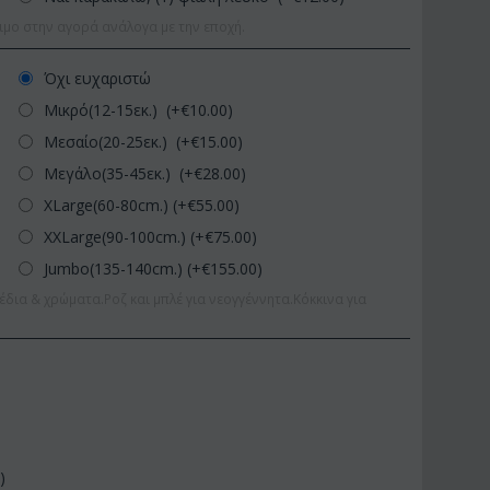
ιμο στην αγορά ανάλογα με την εποχή.
Όχι ευχαριστώ
Μικρό(12-15εκ.) (+€
10.00
)
Μεσαίο(20-25εκ.) (+€
15.00
)
Μεγάλο(35-45εκ.) (+€
28.00
)
XLarge(60-80cm.) (+€
55.00
)
XXLarge(90-100cm.) (+€
75.00
)
Jumbo(135-140cm.) (+€
155.00
)
έδια & χρώματα.Ροζ και μπλέ για νεογγέννητα.Κόκκινα για
0
)