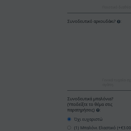
Ποιοτικό διαθέσ
Συνοδευτικό αρκουδάκι?
:
Γενικά τυχαία σχ
αγάπη.
Συνοδευτικά μπαλόνια?
(Υποδείξτε το θέμα στις
παρατηρήσεις)
:
Όχι ευχαριστώ
(1) Μπαλόνι Ελαστικό (+€
3.0