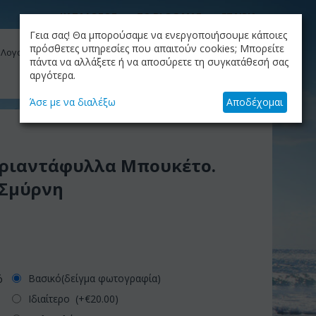
ΚΑΤΑΛΟΓΟΣ
ΤΟ BLOG ΜΑΣ
ΕΤΑΙΡΙΑ
Γεια σας! Θα μπορούσαμε να ενεργοποιήσουμε κάποιες
ΚΑΛΆΘΙ
πρόσθετες υπηρεσίες που απαιτούν cookies; Μπορείτε
 Λογαριασμός μου
Το καλάθι είναι άδειο
πάντα να αλλάξετε ή να αποσύρετε τη συγκατάθεσή σας
αργότερα.
+30.210.9319884
Skype Call
Άσε με να διαλέξω
Αποδέχομαι
Τριαντάφυλλα Μπουκέτο.
 Σμύρνη
Βασικό(δείγμα φωτογραφία)
ό
Ιδιαίτερο (+€
20.00
)