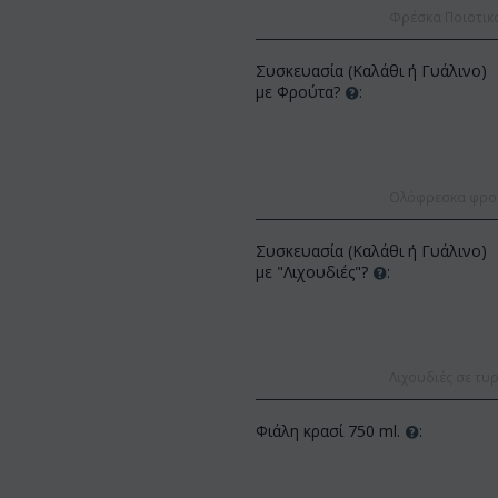
Φρέσκα Ποιοτικ
Συσκευασία (Καλάθι ή Γυάλινο)
με Φρούτα?
:
Ολόφρεσκα φρούτ
ΚΩΔΙΚΟΣ:
ΚΩΔΙΚΟΣ:
Afp3
Συσκευασία (Καλάθι ή Γυάλινο)
(21) τριαντάφυλλα
Ορχιδέα φαλαίνοψις φυτό "(1)
με "Λιχουδιές"?
:
(διάφορα χρώμ...
στέλεχος λου...
€
49.99
€
55.00
€
21.99
€
25.00
Λιχουδιές σε τυρ
Φιάλη κρασί 750 ml.
: