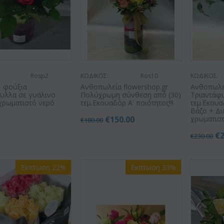
Rosp2
ΚΩΔΙΚΟΣ:
Ros10
ΚΩΔΙΚΟΣ:
 - φούξια
Ανθοπωλεία flowershop.gr
Ανθοπωλεί
φυλλα σε γυάλινο
Πολύχρωμη σύνθεση από (30)
Τριαντάφυ
χρωματιστό νερό
τεμ.Εκουαδόρ Α' ποιότητος!!!
τεμ.Εκουα
Βάζο + Δ
0
€
150.00
χρωματιστ
€
180.00
€
€
230.00
Έκπτωση 22%
Έκπτωση 33%