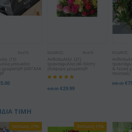
Ros19
ΚΩΔΙΚΟΣ:
Ros18
ΚΩΔΙΚΟΣ:
ίο. (15)
Ανθοπωλείο. (21)
Ανθοπωλεί
φυλλα μπουκέτο
τριαντάφυλλα (40-50cm)
τριαντάφυ
 χρώματα)!!! (ΜΕΓΑΛΑ
(διάφορα χρώματα)!!!
& λευκά χ
!!!
ποιοτικές 
35.00
€
7
€
85.00
€
29.99
€
45.00
ΙΔΙΑ ΤΙΜΗ
Έκπτωση 27%
Έκπτωση 15%