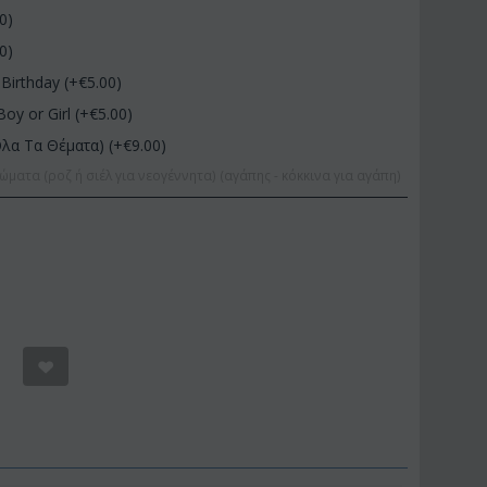
00
)
00
)
Birthday (+€
5.00
)
Boy or Girl (+€
5.00
)
Όλα Τα Θέματα) (+€
9.00
)
ώματα (ροζ ή σιέλ για νεογέννητα) (αγάπης - κόκκινα για αγάπη)