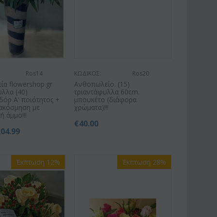
Ros14
ΚΩΔΙΚΟΣ:
Ros20
α flowershop.gr
Ανθοπωλείο. (15)
λλα (40)
τριαντάφυλλα 60cm.
δόρ Α' ποιότητος +
μπουκέτο (διάφορα
ιακόσμηση με
χρώματα)!!!
ή άμμο!!!
€
40.00
204.99
Έκπτωση 12%
Έκπτωση 28%