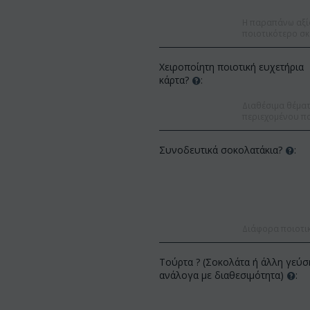
Η παραπάνω αξί
ποιοτικότερο σκ
Χειροποίητη ποιοτική ευχετήρια
κάρτα?
:
Διαθέσιμα θέματα
περιεχομένου πο
Συνοδευτικά σοκολατάκια?
:
Διάφορα ποιοτι
 22%
Έκπτωση 12%
Τούρτα ? (Σοκολάτα ή άλλη γεύσ
ανάλογα με διαθεσιμότητα)
: