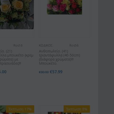
Ros16
ΚΩΔΙΚΟΣ:
Ros56
ο. (21)
Ανθοπωλείο. (41)
λλα μπουκέτο (κρεμ
τριαντάφυλλα (40-50cm)
ρώματα) με
(διάφορα χρώματα)!!!
πρασινάδες!!!
Μπουκέτο.
5.00
€
57.99
€
80.00
Έκπτωση 17%
Έκπτωση 8%