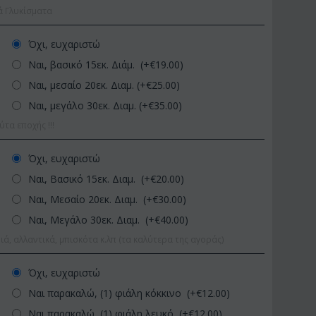
ά Γλυκίσματα
Όχι, ευχαριστώ
Ναι, βασικό 15εκ. Διάμ. (+€
19.00
)
Ναι, μεσαίο 20εκ. Διαμ. (+€
25.00
)
Ναι, μεγάλο 30εκ. Διαμ. (+€
35.00
)
α εποχής !!!
Af13
ΚΩΔΙΚΟΣ:
Afp1
ΚΩΔΙΚΟΣ:
Όχι, ευχαριστώ
 60-70 εκ.
Ορχιδέα φαλαίνοψις σε
Φυτό "Zam
Ναι, Βασικό 15εκ. Διαμ. (+€
20.00
)
γυάλινο βάζο
Ποιοτική Γ
Ναι, Μεσαίο 20εκ. Διαμ. (+€
30.00
)
€
39.99
€
54
€
45.00
€
65.00
Ναι, Μεγάλο 30εκ. Διαμ. (+€
40.00
)
ιά, αλλαντικά, μπισκότα κ.λπ (τα καλύτερα της αγοράς)
Όχι, ευχαριστώ
Ναι παρακαλώ, (1) φιάλη κόκκινο (+€
12.00
)
Ναι παρακαλώ, (1) φιάλη λευκό (+€
12.00
)