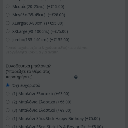
Μεσαίο(20-25εκ.) (+€
15.00
)
Μεγάλο(35-45εκ.) (+€
28.00
)
XLarge(60-80cm.) (+€
55.00
)
XXLarge(90-100cm.) (+€
75.00
)
Jumbo(135-140cm.) (+€
155.00
)
Γενικά τυχαία σχέδια & χρώματα.Ροζ και μπλέ για
νεογγέννητα.Κόκκινα για αγάπη.
Συνοδευτικά μπαλόνια?
(Υποδείξτε το θέμα στις
παρατηρήσεις)
:
Όχι ευχαριστώ
(1) Μπαλόνι Ελαστικό (+€
3.00
)
(2) Μπαλόνια Ελαστικά (+€
6.00
)
(3) Μπαλόνια Ελαστικά (+€
9.00
)
(1) Μπαλόνι 35εκ.Stick Happy Birthday (+€
5.00
)
(1) Μπαλόνι 35εκ. Stick It's A Boy or Girl (+€
5.00
)