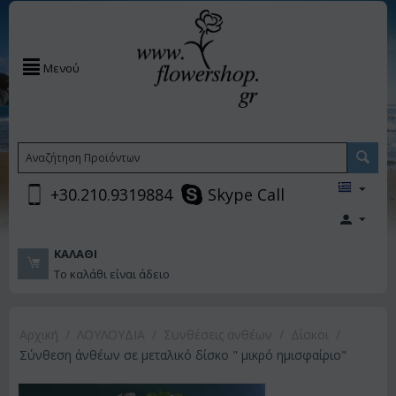
Μενού
+30.210.9319884
Skype Call
ΚΑΛΆΘΙ
Το καλάθι είναι άδειο
Αρχική
/
ΛΟΥΛΟΥΔΙΑ
/
Συνθέσεις ανθέων
/
Δίσκοι
/
Σύνθεση άνθέων σε μεταλικό δίσκο " μικρό ημισφαίριο"