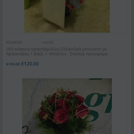
ΚΩΔΙΚΟΣ:
rosr25
(50) κόκκινα τριαντάφυλλα Ολλανδικά μπουκέτο με
πρασινάδες + βάζο + Μπαλόνι . Σούπερ προσφορά .
€
120.00
€
135.00