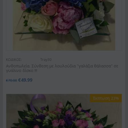
ΚΩΔΙΚΟΣ:
Tray30
Ανθοπωλεία. Σύνθεση με λουλούδια "γαλάζια θάλασσα" σε
γυάλινο δίσκο !!!
€
49.99
€
70.00
Έκπτωση 23%