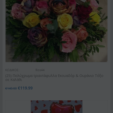
ΚΩΔΙΚΟΣ:
Ros44
(25) Πολύχρωμα τριαντάφυλλα Εκουαδόρ & Ουράνιο Τόξο
σε Καλάθι
€
119.99
€
140.00