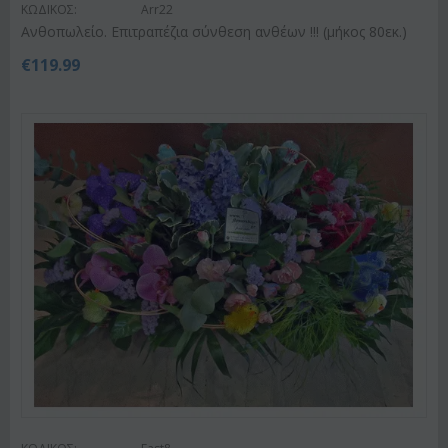
ΚΩΔΙΚΟΣ:
Arr22
Ανθοπωλείο. Επιτραπέζια σύνθεση ανθέων !!! (μήκος 80εκ.)
€
119.99