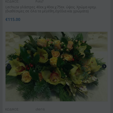
ΚΩΔΙΚΟΣ:
Pots7
Lechuza γλάστρες 40εκ.χ40εκ.χ75εκ. ύψος. Χρώμα κρεμ.
(διαθέσιμες σε όλα τα μεγέθη,σχέδια και χρώματα)
€
115.00
ΚΩΔΙΚΟΣ:
chtr16