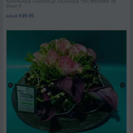
Ανθοπωλεία. Σύνθεση με λουλούδια "Ροζ Φαντασία" σε
δίσκο !!!
€
49.99
€
65.00