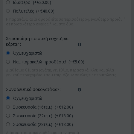
Ιδιαίτερο (+€
20.00
)
Πολυτελές (+€
40.00
)
Η παραπάνω αξία αφορά είτε σε περισσότερο-μεγαλύτερο προϊόν ή
σε ποιοτικότερο σκεύος ή και στα δύο.
Χειροποίητη ποιοτική ευχετήρια
κάρτα?
:
Όχι,ευχαριστώ
Ναι, παρακαλώ προσθέστε! (+€
5.00
)
Διαθέσιμα θέματα (αγάπη, γενέθλια, περαστικά, κ.λπ) και άλλα
γενικού περιεχομένου που ταιριάζουν σε όλες τις περιπτώσεις
Συνοδευτικά σοκολατάκια?
:
Όχι,ευχαριστώ
Συσκευασία (16τεμ.) (+€
12.00
)
Συσκευασία (22τεμ.) (+€
15.00
)
Συσκευασία (28τεμ.) (+€
18.00
)
Διάφορα ποιοτικά διαθέσιμα στην αγορά