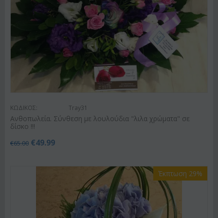
ΚΩΔΙΚΟΣ:
Tray31
Ανθοπωλεία. Σύνθεση με λουλούδια "λιλα χρώματα" σε
δίσκο !!!
€
49.99
€
65.00
Έκπτωση 29%