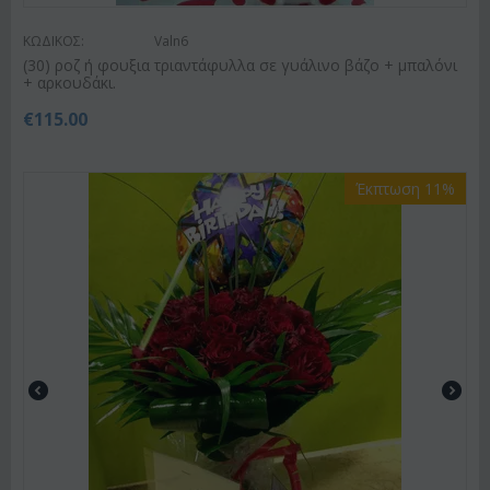
ΚΩΔΙΚΟΣ:
Valn6
(30) ροζ ή φουξια τριαντάφυλλα σε γυάλινο βάζο + μπαλόνι
+ αρκουδάκι.
€
115.00
Έκπτωση 11%