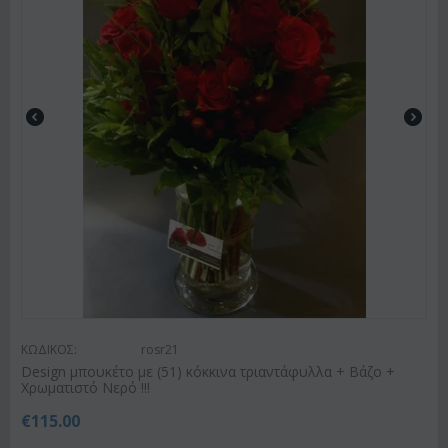
ΚΩΔΙΚΟΣ:
rosr21
Design μπουκέτο με (51) κόκκινα τριαντάφυλλα + Βάζο +
Χρωματιστό Νερό !!!
€
115.00