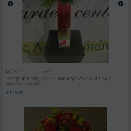
ΚΩΔΙΚΟΣ:
rosr20
Design μπουκέτο με (21) κόκκινα τριαντάφυλλα + Βάζο +
Διακοσμητικό Ζελέ !!!
€
115.00