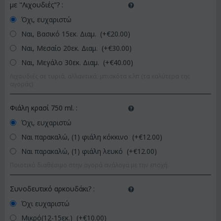
με "Λιχουδιές"?
:
Όχι, ευχαριστώ
Ναι, Βασικό 15εκ. Διαμ. (+€
20.00
)
Ναι, Μεσαίο 20εκ. Διαμ. (+€
30.00
)
Ναι, Μεγάλο 30εκ. Διαμ. (+€
40.00
)
Λιχουδιές σε τυριά, αλλαντικά, μπισκότα κ.λπ (τα καλύτερα της
αγοράς)
Φιάλη κρασί 750 ml.
:
Όχι, ευχαριστώ
Ναι παρακαλώ, (1) φιάλη κόκκινο (+€
12.00
)
Ναι παρακαλώ, (1) φιάλη λευκό (+€
12.00
)
Ποιοτικό διαθέσιμο στην αγορά ανάλογα με την εποχή.
Συνοδευτικό αρκουδάκι?
:
Όχι ευχαριστώ
Μικρό(12-15εκ.) (+€
10.00
)